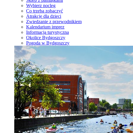
Sklep z pamiątkami
Wybierz nocleg
Co trzeba zobaczyć
Atrakcje dla dzieci
Zwiedzanie z przewodnikiem
Kalendarium imprez
Informacja turystyczna
Okolice Bydgoszczy
Pogoda w Bydgoszczy