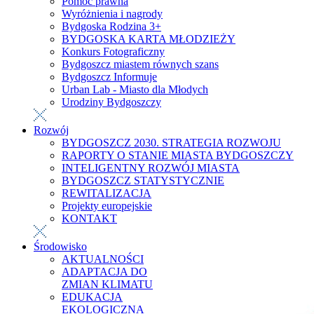
Pomoc prawna
Wyróżnienia i nagrody
Bydgoska Rodzina 3+
BYDGOSKA KARTA MŁODZIEŻY
Konkurs Fotograficzny
Bydgoszcz miastem równych szans
Bydgoszcz Informuje
Urban Lab - Miasto dla Młodych
Urodziny Bydgoszczy
Rozwój
BYDGOSZCZ 2030. STRATEGIA ROZWOJU
RAPORTY O STANIE MIASTA BYDGOSZCZY
INTELIGENTNY ROZWÓJ MIASTA
BYDGOSZCZ STATYSTYCZNIE
REWITALIZACJA
Projekty europejskie
KONTAKT
Środowisko
AKTUALNOŚCI
ADAPTACJA DO
ZMIAN KLIMATU
EDUKACJA
EKOLOGICZNA