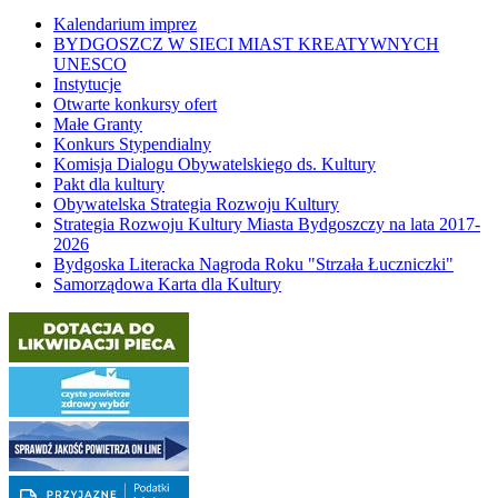
Kalendarium imprez
BYDGOSZCZ W SIECI MIAST KREATYWNYCH
UNESCO
Instytucje
Otwarte konkursy ofert
Małe Granty
Konkurs Stypendialny
Komisja Dialogu Obywatelskiego ds. Kultury
Pakt dla kultury
Obywatelska Strategia Rozwoju Kultury
Strategia Rozwoju Kultury Miasta Bydgoszczy na lata 2017-
2026
Bydgoska Literacka Nagroda Roku "Strzała Łuczniczki"
Samorządowa Karta dla Kultury