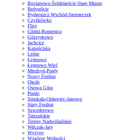
Bocianowo-Śródmieście-Stare Miasto
Brdyujście
Bydgoszcz Wschód-Siernieczek
Czyżkówko
Flisy
Glinki-Rupienica
Górzyskowo
Jachcice
Kapuściska
Leśne
Łęgnowo
Łęgnowo Wieś
Miedzyń-Prądy
Nowy Fordon
Okole
Osowa Góra
Piaski
Smukała-Opławiec-Janowo
Stary Fordon
Szwederowo
Tatrzańskie
Tereny Nadwiślańskie
Wilczak-Jary
Wyżyny
Wzgórze Wolności