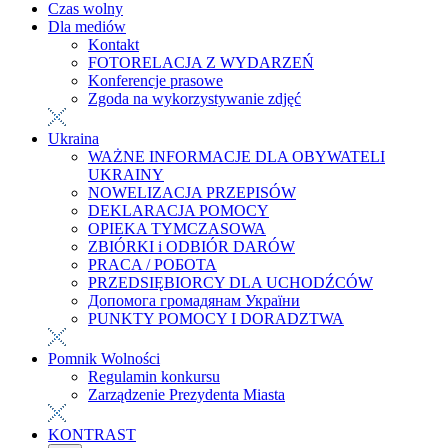
Czas wolny
Dla mediów
Kontakt
FOTORELACJA Z WYDARZEŃ
Konferencje prasowe
Zgoda na wykorzystywanie zdjęć
Ukraina
WAŻNE INFORMACJE DLA OBYWATELI
UKRAINY
NOWELIZACJA PRZEPISÓW
DEKLARACJA POMOCY
OPIEKA TYMCZASOWA
ZBIÓRKI i ODBIÓR DARÓW
PRACA / РОБОТА
PRZEDSIĘBIORCY DLA UCHODŹCÓW
Допомога громадянам України
PUNKTY POMOCY I DORADZTWA
Pomnik Wolności
Regulamin konkursu
Zarządzenie Prezydenta Miasta
KONTRAST