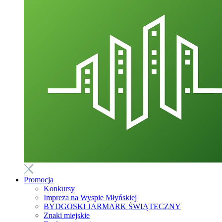
Promocja
Konkursy
Impreza na Wyspie Młyńskiej
BYDGOSKI JARMARK ŚWIĄTECZNY
Znaki miejskie