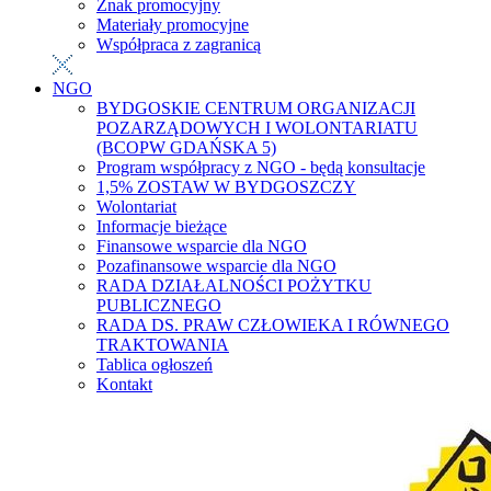
Znak promocyjny
Materiały promocyjne
Współpraca z zagranicą
NGO
BYDGOSKIE CENTRUM ORGANIZACJI
POZARZĄDOWYCH I WOLONTARIATU
(BCOPW GDAŃSKA 5)
Program współpracy z NGO - będą konsultacje
1,5% ZOSTAW W BYDGOSZCZY
Wolontariat
Informacje bieżące
Finansowe wsparcie dla NGO
Pozafinansowe wsparcie dla NGO
RADA DZIAŁALNOŚCI POŻYTKU
PUBLICZNEGO
RADA DS. PRAW CZŁOWIEKA I RÓWNEGO
TRAKTOWANIA
Tablica ogłoszeń
Kontakt