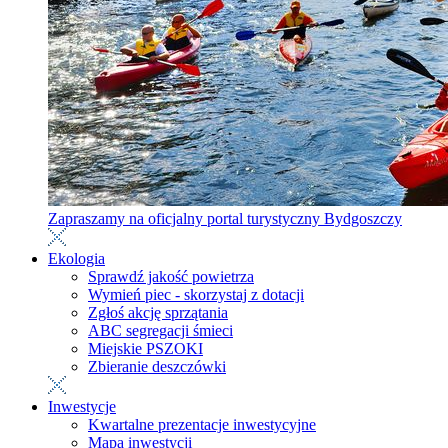
Zapraszamy na oficjalny portal turystyczny Bydgoszczy
Ekologia
Sprawdź jakość powietrza
Wymień piec - skorzystaj z dotacji
Zgłoś akcję sprzątania
ABC segregacji śmieci
Miejskie PSZOKI
Zbieranie deszczówki
Inwestycje
Kwartalne prezentacje inwestycyjne
Mapa inwestycji