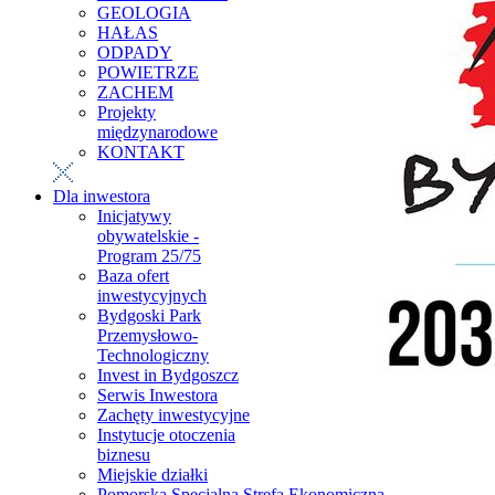
GEOLOGIA
HAŁAS
ODPADY
POWIETRZE
ZACHEM
Projekty
międzynarodowe
KONTAKT
Dla inwestora
Inicjatywy
obywatelskie -
Program 25/75
Baza ofert
inwestycyjnych
Bydgoski Park
Przemysłowo-
Technologiczny
Invest in Bydgoszcz
Serwis Inwestora
Zachęty inwestycyjne
Instytucje otoczenia
biznesu
Miejskie działki
Pomorska Specjalna Strefa Ekonomiczna