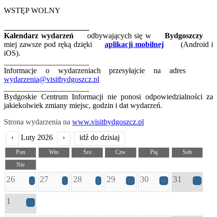
WSTĘP WOLNY
______________________
Kalendarz wydarzeń
odbywających się w
Bydgoszczy
miej zawsze pod ręką dzięki
aplikacji mobilnej
(Android i
iOS).
______________________
Informacje o wydarzeniach przesyłajcie na adres
wydarzenia@visitbydgoszcz.pl
______________________
Bydgoskie Centrum Informacji nie ponosi odpowiedzialności za
jakiekolwiek zmiany miejsc, godzin i dat wydarzeń.
Strona wydarzenia na
www.visitbydgoszcz.pl
‹
Luty 2026
›
idź do dzisiaj
Pon
Wto
Śro
Czw
Pią
Sob
Nie
26
27
28
29
30
31
4
3
8
12
10
14
1
12