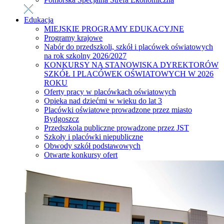
Edukacja
MIEJSKIE PROGRAMY EDUKACYJNE
Programy krajowe
Nabór do przedszkoli, szkół i placówek oświatowych
na rok szkolny 2026/2027
KONKURSY NA STANOWISKA DYREKTORÓW
SZKÓŁ I PLACÓWEK OŚWIATOWYCH W 2026
ROKU
Oferty pracy w placówkach oświatowych
Opieka nad dziećmi w wieku do lat 3
Placówki oświatowe prowadzone przez miasto
Bydgoszcz
Przedszkola publiczne prowadzone przez JST
Szkoły i placówki niepubliczne
Obwody szkół podstawowych
Otwarte konkursy ofert