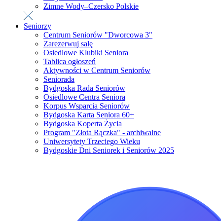
Zimne Wody–Czersko Polskie
Seniorzy
Centrum Seniorów "Dworcowa 3"
Zarezerwuj salę
Osiedlowe Klubiki Seniora
Tablica ogłoszeń
Aktywności w Centrum Seniorów
Seniorada
Bydgoska Rada Seniorów
Osiedlowe Centra Seniora
Korpus Wsparcia Seniorów
Bydgoska Karta Seniora 60+
Bydgoska Koperta Życia
Program "Złota Rączka" - archiwalne
Uniwersytety Trzeciego Wieku
Bydgoskie Dni Seniorek i Seniorów 2025