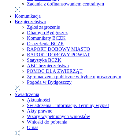
Zadania z dofinansowaniem centralnym
Komunikacja
Bezpieczeństwo
Zgłoś zagrożenie
Dbamy o Bydgoszcz
Komunikaty BCZK
Ostrzeżenia BCZK
RAPORT DOBOWY MIASTO
RAPORT DOBOWY POWIAT
Statystyka BCZK
ABC bezpieczeństwa
POMOC DLA ZWIERZĄT
Zgromadzenia publiczne w trybie uproszczonym
Pogoda w Bydgoszczy
Świadczenia
Aktualności
Świadczenia - informacje. Terminy wypłat
Akty prawne
Wzory wypełnionych wniosków
Wnioski do pobrania
O nas