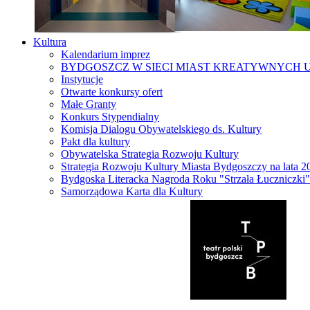
Kultura
Kalendarium imprez
BYDGOSZCZ W SIECI MIAST KREATYWNYCH 
Instytucje
Otwarte konkursy ofert
Małe Granty
Konkurs Stypendialny
Komisja Dialogu Obywatelskiego ds. Kultury
Pakt dla kultury
Obywatelska Strategia Rozwoju Kultury
Strategia Rozwoju Kultury Miasta Bydgoszczy na lata 
Bydgoska Literacka Nagroda Roku "Strzała Łuczniczki"
Samorządowa Karta dla Kultury