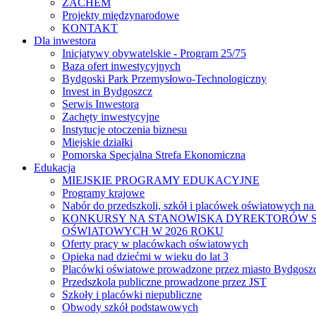
ZACHEM
Projekty międzynarodowe
KONTAKT
Dla inwestora
Inicjatywy obywatelskie - Program 25/75
Baza ofert inwestycyjnych
Bydgoski Park Przemysłowo-Technologiczny
Invest in Bydgoszcz
Serwis Inwestora
Zachęty inwestycyjne
Instytucje otoczenia biznesu
Miejskie działki
Pomorska Specjalna Strefa Ekonomiczna
Edukacja
MIEJSKIE PROGRAMY EDUKACYJNE
Programy krajowe
Nabór do przedszkoli, szkół i placówek oświatowych na
KONKURSY NA STANOWISKA DYREKTORÓW S
OŚWIATOWYCH W 2026 ROKU
Oferty pracy w placówkach oświatowych
Opieka nad dziećmi w wieku do lat 3
Placówki oświatowe prowadzone przez miasto Bydgosz
Przedszkola publiczne prowadzone przez JST
Szkoły i placówki niepubliczne
Obwody szkół podstawowych