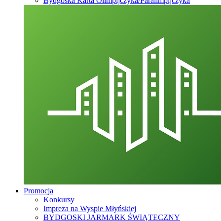
Bydgoska Karta Olimpijczyka/Paralimpijczyka
Promocja
Konkursy
Impreza na Wyspie Młyńskiej
BYDGOSKI JARMARK ŚWIĄTECZNY