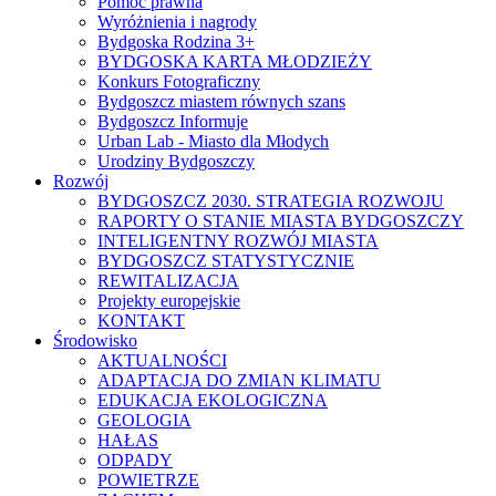
Pomoc prawna
Wyróżnienia i nagrody
Bydgoska Rodzina 3+
BYDGOSKA KARTA MŁODZIEŻY
Konkurs Fotograficzny
Bydgoszcz miastem równych szans
Bydgoszcz Informuje
Urban Lab - Miasto dla Młodych
Urodziny Bydgoszczy
Rozwój
BYDGOSZCZ 2030. STRATEGIA ROZWOJU
RAPORTY O STANIE MIASTA BYDGOSZCZY
INTELIGENTNY ROZWÓJ MIASTA
BYDGOSZCZ STATYSTYCZNIE
REWITALIZACJA
Projekty europejskie
KONTAKT
Środowisko
AKTUALNOŚCI
ADAPTACJA DO ZMIAN KLIMATU
EDUKACJA EKOLOGICZNA
GEOLOGIA
HAŁAS
ODPADY
POWIETRZE