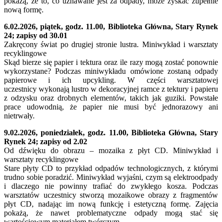
pokażą, że to, co uznawane jest za odpady, może zyskać zupełnie
nową formę.
6.02.2026, piątek, godz. 11.00, Biblioteka Główna, Stary Rynek
24; zapisy od 30.01
Zakręcony świat po drugiej stronie lustra. Miniwykład i warsztaty
recyklingowe
Skąd bierze się papier i tektura oraz ile razy mogą zostać ponownie
wykorzystane? Podczas miniwykładu omówione zostaną odpady
papierowe i ich upcykling. W części warsztatowej
uczestnicy wykonają lustro w dekoracyjnej ramce z tektury i papieru
z odzysku oraz drobnych elementów, takich jak guziki. Powstałe
prace udowodnią, że papier nie musi być jednorazowy ani
nietrwały.
9.02.2026, poniedziałek, godz. 11.00, Biblioteka Główna, Stary
Rynek 24; zapisy od 2.02
Od dźwięku do obrazu – mozaika z płyt CD. Miniwykład i
warsztaty recyklingowe
Stare płyty CD to przykład odpadów technologicznych, z którymi
trudno sobie poradzić. Miniwykład wyjaśni, czym są elektroodpady
i dlaczego nie powinny trafiać do zwykłego kosza. Podczas
warsztatów uczestnicy stworzą mozaikowe obrazy z fragmentów
płyt CD, nadając im nową funkcję i estetyczną formę. Zajęcia
pokażą, że nawet problematyczne odpady mogą stać się
wartościowym materiałem twórczym.