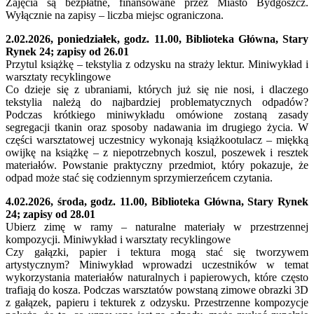
Zajęcia są bezpłatne, finansowane przez Miasto Bydgoszcz.
Wyłącznie na zapisy – liczba miejsc ograniczona.
2.02.2026, poniedziałek, godz. 11.00, Biblioteka Główna, Stary
Rynek 24; zapisy od 26.01
Przytul książkę – tekstylia z odzysku na straży lektur. Miniwykład i
warsztaty recyklingowe
Co dzieje się z ubraniami, których już się nie nosi, i dlaczego
tekstylia należą do najbardziej problematycznych odpadów?
Podczas krótkiego miniwykładu omówione zostaną zasady
segregacji tkanin oraz sposoby nadawania im drugiego życia. W
części warsztatowej uczestnicy wykonają książkootulacz – miękką
owijkę na książkę – z niepotrzebnych koszul, poszewek i resztek
materiałów. Powstanie praktyczny przedmiot, który pokazuje, że
odpad może stać się codziennym sprzymierzeńcem czytania.
4.02.2026, środa, godz. 11.00, Biblioteka Główna, Stary Rynek
24; zapisy od 28.01
Ubierz zimę w ramy – naturalne materiały w przestrzennej
kompozycji. Miniwykład i warsztaty recyklingowe
Czy gałązki, papier i tektura mogą stać się tworzywem
artystycznym? Miniwykład wprowadzi uczestników w temat
wykorzystania materiałów naturalnych i papierowych, które często
trafiają do kosza. Podczas warsztatów powstaną zimowe obrazki 3D
z gałązek, papieru i tekturek z odzysku. Przestrzenne kompozycje