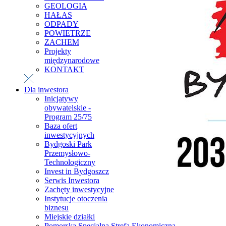
GEOLOGIA
HAŁAS
ODPADY
POWIETRZE
ZACHEM
Projekty
międzynarodowe
KONTAKT
Dla inwestora
Inicjatywy
obywatelskie -
Program 25/75
Baza ofert
inwestycyjnych
Bydgoski Park
Przemysłowo-
Technologiczny
Invest in Bydgoszcz
Serwis Inwestora
Zachęty inwestycyjne
Instytucje otoczenia
biznesu
Miejskie działki
Pomorska Specjalna Strefa Ekonomiczna