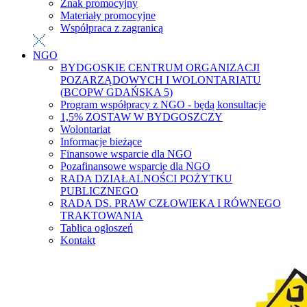
Znak promocyjny
Materiały promocyjne
Współpraca z zagranicą
NGO
BYDGOSKIE CENTRUM ORGANIZACJI
POZARZĄDOWYCH I WOLONTARIATU
(BCOPW GDAŃSKA 5)
Program współpracy z NGO - będą konsultacje
1,5% ZOSTAW W BYDGOSZCZY
Wolontariat
Informacje bieżące
Finansowe wsparcie dla NGO
Pozafinansowe wsparcie dla NGO
RADA DZIAŁALNOŚCI POŻYTKU
PUBLICZNEGO
RADA DS. PRAW CZŁOWIEKA I RÓWNEGO
TRAKTOWANIA
Tablica ogłoszeń
Kontakt