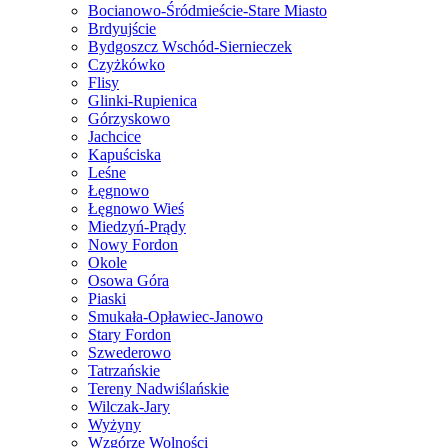
Bocianowo-Śródmieście-Stare Miasto
Brdyujście
Bydgoszcz Wschód-Siernieczek
Czyżkówko
Flisy
Glinki-Rupienica
Górzyskowo
Jachcice
Kapuściska
Leśne
Łęgnowo
Łęgnowo Wieś
Miedzyń-Prądy
Nowy Fordon
Okole
Osowa Góra
Piaski
Smukała-Opławiec-Janowo
Stary Fordon
Szwederowo
Tatrzańskie
Tereny Nadwiślańskie
Wilczak-Jary
Wyżyny
Wzgórze Wolności