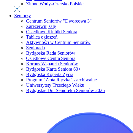
Zimne Wody–Czersko Polskie
Seniorzy
Centrum Seniorów "Dworcowa 3"
Zarezerwuj salę
Osiedlowe Klubiki Seniora
Tablica ogłoszeń
Aktywności w Centrum Seniorów
Seniorada
Bydgoska Rada Seniorów
Osiedlowe Centra Seniora
Korpus Wsparcia Seniorów
Bydgoska Karta Seniora 60+
Bydgoska Koperta Życia
Program "Złota Rączka" - archiwalne
Uniwersytety Trzeciego Wieku
Bydgoskie Dni Seniorek i Seniorów 2025