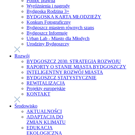
Pomoc prawna
Wyróżnienia i nagrody
Bydgoska Rodzina 3+
BYDGOSKA KARTA MŁODZIEŻY
Konkurs Fotograficzny
Bydgoszcz miastem równych szans
Bydgoszcz Informuje
Urban Lab - Miasto dla Młodych
Urodziny Bydgoszczy
Rozwój
BYDGOSZCZ 2030. STRATEGIA ROZWOJU
RAPORTY O STANIE MIASTA BYDGOSZCZY
INTELIGENTNY ROZWÓJ MIASTA
BYDGOSZCZ STATYSTYCZNIE
REWITALIZACJA
Projekty europejskie
KONTAKT
Środowisko
AKTUALNOŚCI
ADAPTACJA DO
ZMIAN KLIMATU
EDUKACJA
EKOLOGICZNA