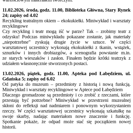
11.02.2026, środa, godz. 11.00, Biblioteka Główna, Stary Rynek
24; zapisy od 4.02
Recykling teatralnym okiem – ekokukiełki. Miniwykład i warsztaty
recyklingowe
Czy recykling i teatr mogą iść w parze? Tak – zrobimy teatr z
odzysku! Podczas miniwykładu pokazane zostanie, jak materiały
„niepotrzebne” zyskują drugie życie w sztuce. W części
warsztatowej uczestnicy wykonają ekokukiełki z tkanin, wstążek,
sznurków i innych drobiazgów, a scenografia powstanie m.in.
ze starych wieszaków i zasłon. Finałem będzie krótki teatrzyk z
udziałem własnoręcznie stworzonych postaci.
13.02.2026, piątek, godz. 11.00, Apteka pod Łabędziem, ul.
Gdańska 5; zapisy od 6.02
Od patyka do muzeum – przedmioty z historią i nową funkcją.
Miniwykład i warsztaty recyklingowe w Aptece pod Łabędziem
Dlaczego gromadzone są przedmioty i co zrobić z rzeczami, które
przestają być potrzebne? Miniwykład w przestrzeni muzealnej
skłoni do refleksji nad nadmiarem i ponownym wykorzystaniem
rzeczy. W części warsztatowej uczestnicy wykonają szkatułkę na
swoje skarby, nadając materiałom nowe znaczenie i funkcję.
Spotkanie pokaże, że odpad może stać się początkiem nowej
historii.