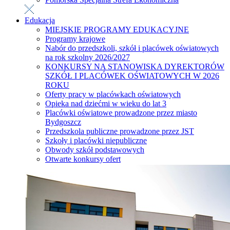
Edukacja
MIEJSKIE PROGRAMY EDUKACYJNE
Programy krajowe
Nabór do przedszkoli, szkół i placówek oświatowych
na rok szkolny 2026/2027
KONKURSY NA STANOWISKA DYREKTORÓW
SZKÓŁ I PLACÓWEK OŚWIATOWYCH W 2026
ROKU
Oferty pracy w placówkach oświatowych
Opieka nad dziećmi w wieku do lat 3
Placówki oświatowe prowadzone przez miasto
Bydgoszcz
Przedszkola publiczne prowadzone przez JST
Szkoły i placówki niepubliczne
Obwody szkół podstawowych
Otwarte konkursy ofert