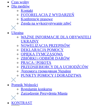
Czas wolny
Dla mediów
Kontakt
FOTORELACJA Z WYDARZEŃ
Konferencje prasowe
Zgoda na wykorzystywanie zdjęć
Ukraina
WAŻNE INFORMACJE DLA OBYWATELI
UKRAINY
NOWELIZACJA PRZEPISÓW
DEKLARACJA POMOCY
OPIEKA TYMCZASOWA
ZBIÓRKI i ODBIÓR DARÓW
PRACA / РОБОТА
PRZEDSIĘBIORCY DLA UCHODŹCÓW
Допомога громадянам України
PUNKTY POMOCY I DORADZTWA
Pomnik Wolności
Regulamin konkursu
Zarządzenie Prezydenta Miasta
KONTRAST