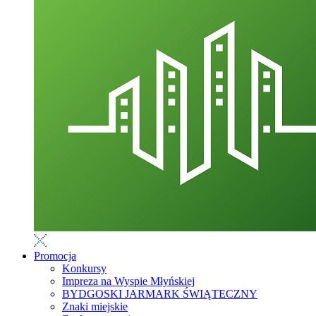
Promocja
Konkursy
Impreza na Wyspie Młyńskiej
BYDGOSKI JARMARK ŚWIĄTECZNY
Znaki miejskie