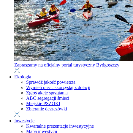
Zapraszamy na oficjalny portal turystyczny Bydgoszczy
Ekologia
Sprawdź jakość powietrza
Wymień piec - skorzystaj z dotacji
Zgłoś akcję sprzątania
ABC segregacji śmieci
Miejskie PSZOKI
Zbieranie deszczówki
Inwestycje
Kwartalne prezentacje inwestycyjne
Mapa inwestycji