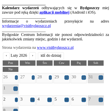
______________________
Kalendarz wydarzeń
odbywających się w
Bydgoszczy
miej
zawsze pod ręką dzięki
aplikacji mobilnej
(Android i iOS).
______________________
Informacje o wydarzeniach przesyłajcie na adres
wydarzenia@visitbydgoszcz.pl
______________________
Bydgoskie Centrum Informacji nie ponosi odpowiedzialności za
jakiekolwiek zmiany miejsc, godzin i dat wydarzeń.
Strona wydarzenia na
www.visitbydgoszcz.pl
‹
Luty 2026
›
idź do dzisiaj
Pon
Wto
Śro
Czw
Pią
Sob
Nie
26
27
28
29
30
31
4
3
8
12
10
14
1
12
2
3
4
5
6
7
9
10
14
23
20
20
8
17