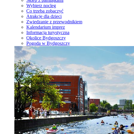
Sklep z pamiątkami
Wybierz nocleg
Co trzeba zobaczyć
Atrakcje dla dzieci
Zwiedzanie z przewodnikiem
Kalendarium imprez
Informacja turystyczna
Okolice Bydgoszczy
Pogoda w Bydgoszczy