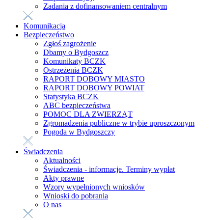
Zadania z dofinansowaniem centralnym
Komunikacja
Bezpieczeństwo
Zgłoś zagrożenie
Dbamy o Bydgoszcz
Komunikaty BCZK
Ostrzeżenia BCZK
RAPORT DOBOWY MIASTO
RAPORT DOBOWY POWIAT
Statystyka BCZK
ABC bezpieczeństwa
POMOC DLA ZWIERZĄT
Zgromadzenia publiczne w trybie uproszczonym
Pogoda w Bydgoszczy
Świadczenia
Aktualności
Świadczenia - informacje. Terminy wypłat
Akty prawne
Wzory wypełnionych wniosków
Wnioski do pobrania
O nas