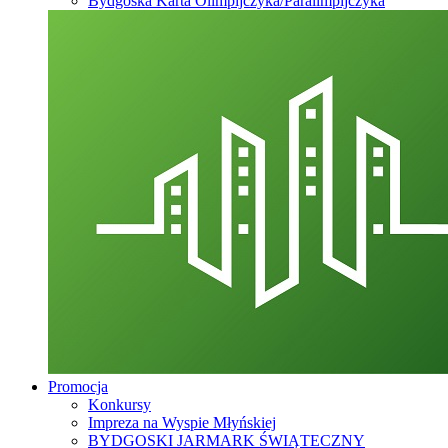
Bydgoska Karta Olimpijczyka/Paralimpijczyka
Promocja
Konkursy
Impreza na Wyspie Młyńskiej
BYDGOSKI JARMARK ŚWIĄTECZNY