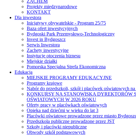
ZACHEM
Projekty międzynarodowe
KONTAKT
Dla inwestora
Inicjatywy obywatelskie - Program 25/75
Baza ofert inwestycyjnych
Bydgoski Park Przemysłowo-Technologiczny
Invest in Bydgoszcz
Serwis Inwestora
Zachęty inwestycyjne
Instytucje otoczenia biznesu
Miejskie działki
Pomorska Specjalna Strefa Ekonomiczna
Edukacja
MIEJSKIE PROGRAMY EDUKACYJNE
Programy krajowe
Nabór do przedszkoli, szkół i placówek oświatowych na
KONKURSY NA STANOWISKA DYREKTORÓW S
OŚWIATOWYCH W 2026 ROKU
Oferty pracy w placówkach oświatowych
Opieka nad dziećmi w wieku do lat 3
Placówki oświatowe prowadzone przez miasto Bydgosz
Przedszkola publiczne prowadzone przez JST
Szkoły i placówki niepubliczne
Obwody szkół podstawowych