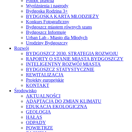
Pomoc prawna
Wyróżnienia i nagrody
Bydgoska Rodzina 3+
BYDGOSKA KARTA MŁODZIEŻY
Konkurs Fotograficzny
Bydgoszcz miastem równych szans
Bydgoszcz Informuje
Urban Lab - Miasto dla Młodych
Urodziny Bydgoszczy
Rozwój
BYDGOSZCZ 2030. STRATEGIA ROZWOJU
RAPORTY O STANIE MIASTA BYDGOSZCZY
INTELIGENTNY ROZWÓJ MIASTA
BYDGOSZCZ STATYSTYCZNIE
REWITALIZACJA
Projekty europejskie
KONTAKT
Środowisko
AKTUALNOŚCI
ADAPTACJA DO ZMIAN KLIMATU
EDUKACJA EKOLOGICZNA
GEOLOGIA
HAŁAS
ODPADY
POWIETRZE