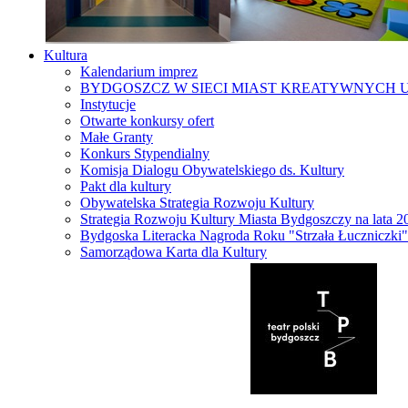
Kultura
Kalendarium imprez
BYDGOSZCZ W SIECI MIAST KREATYWNYCH 
Instytucje
Otwarte konkursy ofert
Małe Granty
Konkurs Stypendialny
Komisja Dialogu Obywatelskiego ds. Kultury
Pakt dla kultury
Obywatelska Strategia Rozwoju Kultury
Strategia Rozwoju Kultury Miasta Bydgoszczy na lata 
Bydgoska Literacka Nagroda Roku "Strzała Łuczniczki"
Samorządowa Karta dla Kultury