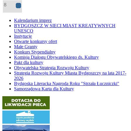
8
17
Kalendarium imprez
BYDGOSZCZ W SIECI MIAST KREATYWNYCH
UNESCO
Instytucje
Otwarte konkursy ofert
Małe Granty
Konkurs Stypendialny
Komisja Dialogu Obywatelskiego ds. Kultury
Pakt dla kultury
Obywatelska Strategia Rozwoju Kultury
Strategia Rozwoju Kultury Miasta Bydgoszczy na lata 2017-
2026
Bydgoska Literacka Nagroda Roku "Strzała Łuczniczki"
Samorządowa Karta dla Kultury