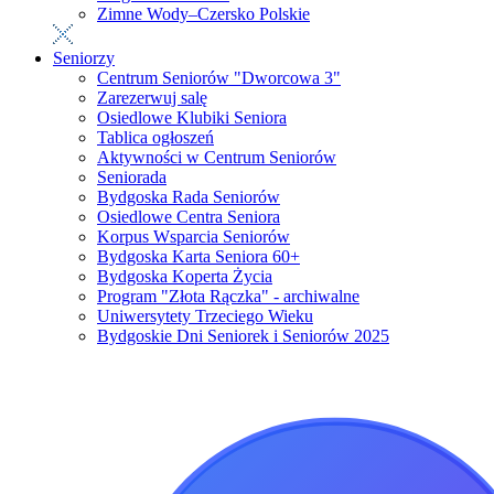
Zimne Wody–Czersko Polskie
Seniorzy
Centrum Seniorów "Dworcowa 3"
Zarezerwuj salę
Osiedlowe Klubiki Seniora
Tablica ogłoszeń
Aktywności w Centrum Seniorów
Seniorada
Bydgoska Rada Seniorów
Osiedlowe Centra Seniora
Korpus Wsparcia Seniorów
Bydgoska Karta Seniora 60+
Bydgoska Koperta Życia
Program "Złota Rączka" - archiwalne
Uniwersytety Trzeciego Wieku
Bydgoskie Dni Seniorek i Seniorów 2025