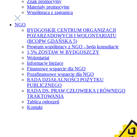
Znak promocyjny
Materiały promocyjne
Współpraca z zagranicą
NGO
BYDGOSKIE CENTRUM ORGANIZACJI
POZARZĄDOWYCH I WOLONTARIATU
(BCOPW GDAŃSKA 5)
Program współpracy z NGO - będą konsultacje
1,5% ZOSTAW W BYDGOSZCZY
Wolontariat
Informacje bieżące
Finansowe wsparcie dla NGO
Pozafinansowe wsparcie dla NGO
RADA DZIAŁALNOŚCI POŻYTKU
PUBLICZNEGO
RADA DS. PRAW CZŁOWIEKA I RÓWNEGO
TRAKTOWANIA
Tablica ogłoszeń
Kontakt