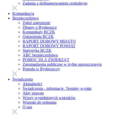
Zadania z dofinansowaniem centralnym
Komunikacja
Bezpieczeństwo
Zgłoś zagrożenie
Dbamy o Bydgoszcz
Komunikaty BCZK
Ostrzeżenia BCZK
RAPORT DOBOWY MIASTO
RAPORT DOBOWY POWIAT
Statystyka BCZK
ABC bezpieczeństwa
POMOC DLA ZWIERZĄT
Zgromadzenia publiczne w trybie uproszczonym
Pogoda w Bydgoszczy
Świadczenia
Aktualności
Świadczenia - informacje. Terminy wypłat
Akty prawne
Wzory wypełnionych wniosków
Wnioski do pobrania
O nas