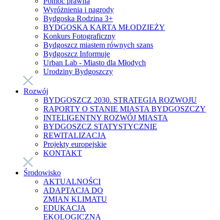
Pomoc prawna
Wyróżnienia i nagrody
Bydgoska Rodzina 3+
BYDGOSKA KARTA MŁODZIEŻY
Konkurs Fotograficzny
Bydgoszcz miastem równych szans
Bydgoszcz Informuje
Urban Lab - Miasto dla Młodych
Urodziny Bydgoszczy
Rozwój
BYDGOSZCZ 2030. STRATEGIA ROZWOJU
RAPORTY O STANIE MIASTA BYDGOSZCZY
INTELIGENTNY ROZWÓJ MIASTA
BYDGOSZCZ STATYSTYCZNIE
REWITALIZACJA
Projekty europejskie
KONTAKT
Środowisko
AKTUALNOŚCI
ADAPTACJA DO
ZMIAN KLIMATU
EDUKACJA
EKOLOGICZNA