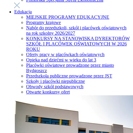
Edukacja
MIEJSKIE PROGRAMY EDUKACYJNE
Programy krajowe
Nabór do przedszkoli, szkół i placówek oświatowych
na rok szkolny 2026/2027
KONKURSY NA STANOWISKA DYREKTORÓW
SZKÓŁ I PLACÓWEK OŚWIATOWYCH W 2026
ROKU
Oferty pracy w placówkach oświatowych
Opieka nad dziećmi w wieku do lat 3
Placówki oświatowe prowadzone przez miasto
Bydgoszcz
Przedszkola publiczne prowadzone przez JST
Szkoły i placówki niepubliczne
Obwody szkół podstawowych
Otwarte konkursy ofert