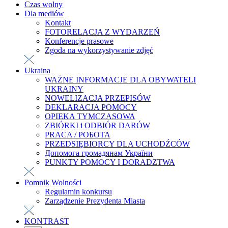
Czas wolny
Dla mediów
Kontakt
FOTORELACJA Z WYDARZEŃ
Konferencje prasowe
Zgoda na wykorzystywanie zdjęć
Ukraina
WAŻNE INFORMACJE DLA OBYWATELI
UKRAINY
NOWELIZACJA PRZEPISÓW
DEKLARACJA POMOCY
OPIEKA TYMCZASOWA
ZBIÓRKI i ODBIÓR DARÓW
PRACA / РОБОТА
PRZEDSIĘBIORCY DLA UCHODŹCÓW
Допомога громадянам України
PUNKTY POMOCY I DORADZTWA
Pomnik Wolności
Regulamin konkursu
Zarządzenie Prezydenta Miasta
KONTRAST