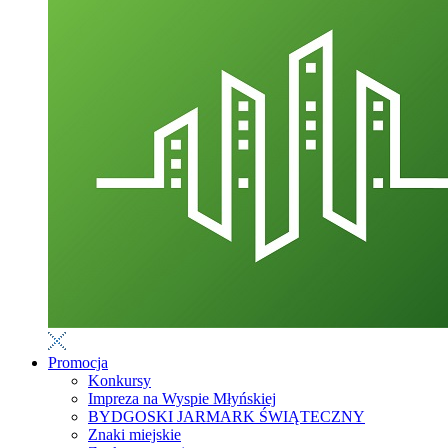
Promocja
Konkursy
Impreza na Wyspie Młyńskiej
BYDGOSKI JARMARK ŚWIĄTECZNY
Znaki miejskie