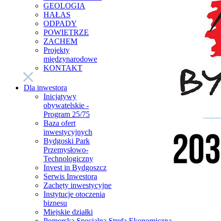
GEOLOGIA
HAŁAS
ODPADY
POWIETRZE
ZACHEM
Projekty
międzynarodowe
KONTAKT
Dla inwestora
Inicjatywy
obywatelskie -
Program 25/75
Baza ofert
inwestycyjnych
Bydgoski Park
Przemysłowo-
Technologiczny
Invest in Bydgoszcz
Serwis Inwestora
Zachęty inwestycyjne
Instytucje otoczenia
biznesu
Miejskie działki
Pomorska Specjalna Strefa Ekonomiczna