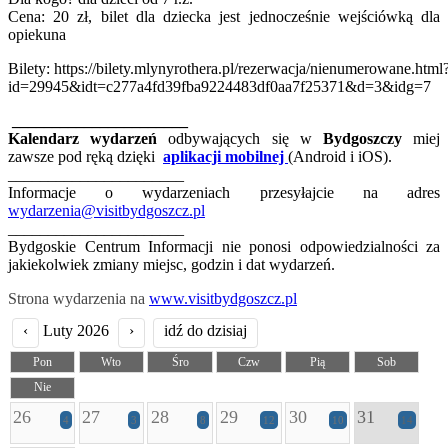
Cena: 20 zł, bilet dla dziecka jest jednocześnie wejściówką dla
opiekuna
Bilety: https://bilety.mlynyrothera.pl/rezerwacja/nienumerowane.html
id=29945&idt=c277a4fd39fba9224483df0aa7f25371&d=3&idg=7
______________________
Kalendarz wydarzeń
odbywających się w
Bydgoszczy
miej
zawsze pod ręką dzięki
aplikacji mobilnej
(Android i iOS).
______________________
Informacje o wydarzeniach przesyłajcie na adres
wydarzenia@visitbydgoszcz.pl
______________________
Bydgoskie Centrum Informacji nie ponosi odpowiedzialności za
jakiekolwiek zmiany miejsc, godzin i dat wydarzeń.
Strona wydarzenia na
www.visitbydgoszcz.pl
‹
Luty 2026
›
idź do dzisiaj
Pon
Wto
Śro
Czw
Pią
Sob
Nie
26
27
28
29
30
31
4
3
8
12
10
14