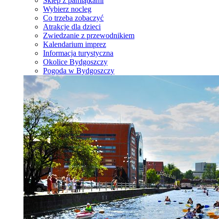
Sklep z pamiątkami
Wybierz nocleg
Co trzeba zobaczyć
Atrakcje dla dzieci
Zwiedzanie z przewodnikiem
Kalendarium imprez
Informacja turystyczna
Okolice Bydgoszczy
Pogoda w Bydgoszczy