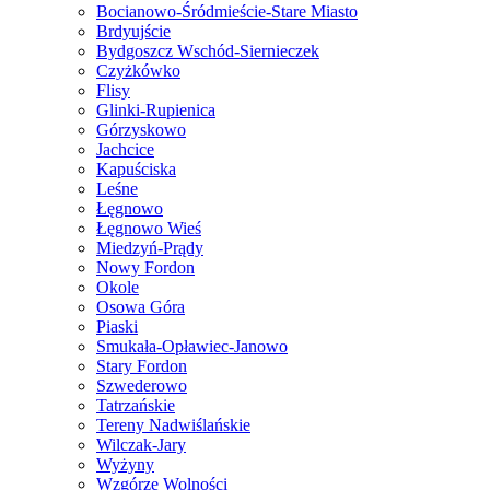
Bocianowo-Śródmieście-Stare Miasto
Brdyujście
Bydgoszcz Wschód-Siernieczek
Czyżkówko
Flisy
Glinki-Rupienica
Górzyskowo
Jachcice
Kapuściska
Leśne
Łęgnowo
Łęgnowo Wieś
Miedzyń-Prądy
Nowy Fordon
Okole
Osowa Góra
Piaski
Smukała-Opławiec-Janowo
Stary Fordon
Szwederowo
Tatrzańskie
Tereny Nadwiślańskie
Wilczak-Jary
Wyżyny
Wzgórze Wolności