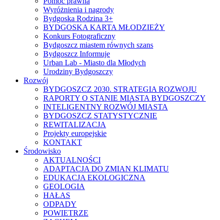
Pomoc prawna
Wyróżnienia i nagrody
Bydgoska Rodzina 3+
BYDGOSKA KARTA MŁODZIEŻY
Konkurs Fotograficzny
Bydgoszcz miastem równych szans
Bydgoszcz Informuje
Urban Lab - Miasto dla Młodych
Urodziny Bydgoszczy
Rozwój
BYDGOSZCZ 2030. STRATEGIA ROZWOJU
RAPORTY O STANIE MIASTA BYDGOSZCZY
INTELIGENTNY ROZWÓJ MIASTA
BYDGOSZCZ STATYSTYCZNIE
REWITALIZACJA
Projekty europejskie
KONTAKT
Środowisko
AKTUALNOŚCI
ADAPTACJA DO ZMIAN KLIMATU
EDUKACJA EKOLOGICZNA
GEOLOGIA
HAŁAS
ODPADY
POWIETRZE