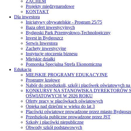
ZACHEM
Projekty międzynarodowe
KONTAKT
Dla inwestora
Inicjatywy obywatelskie - Program 25/75
Baza ofert inwestycyjnych
Bydgoski Park Przemysłowo-Technologiczny
Invest in Bydgoszcz
Serwis Inwestora
Zachęty inwestycyjne
Instytucje otoczenia biznesu
Miejskie działki
Pomorska Specjalna Strefa Ekonomiczna
Edukacja
MIEJSKIE PROGRAMY EDUKACYJNE
Programy krajowe
Nabór do przedszkoli, szkół i placówek oświatowych na
KONKURSY NA STANOWISKA DYREKTORÓW S
OŚWIATOWYCH W 2026 ROKU
Oferty pracy w placówkach oświatowych
Opieka nad dziećmi w wieku do lat 3
Placówki oświatowe prowadzone przez miasto Bydgosz
Przedszkola publiczne prowadzone przez JST
Szkoły i placówki niepubliczne
Obwody szkół podstawowych