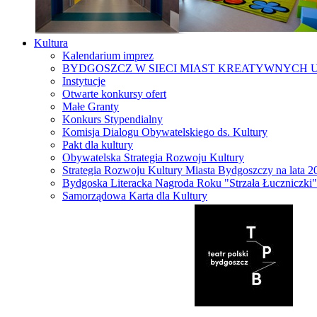
Kultura
Kalendarium imprez
BYDGOSZCZ W SIECI MIAST KREATYWNYCH 
Instytucje
Otwarte konkursy ofert
Małe Granty
Konkurs Stypendialny
Komisja Dialogu Obywatelskiego ds. Kultury
Pakt dla kultury
Obywatelska Strategia Rozwoju Kultury
Strategia Rozwoju Kultury Miasta Bydgoszczy na lata 
Bydgoska Literacka Nagroda Roku "Strzała Łuczniczki"
Samorządowa Karta dla Kultury