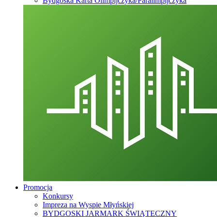
Bydgoska Karta Olimpijczyka/Paralimpijczyka
Promocja
Konkursy
Impreza na Wyspie Młyńskiej
BYDGOSKI JARMARK ŚWIĄTECZNY