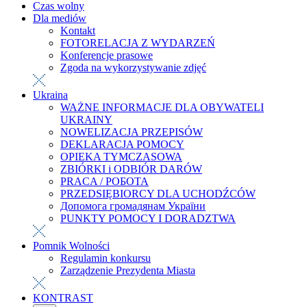
Czas wolny
Dla mediów
Kontakt
FOTORELACJA Z WYDARZEŃ
Konferencje prasowe
Zgoda na wykorzystywanie zdjęć
Ukraina
WAŻNE INFORMACJE DLA OBYWATELI
UKRAINY
NOWELIZACJA PRZEPISÓW
DEKLARACJA POMOCY
OPIEKA TYMCZASOWA
ZBIÓRKI i ODBIÓR DARÓW
PRACA / РОБОТА
PRZEDSIĘBIORCY DLA UCHODŹCÓW
Допомога громадянам України
PUNKTY POMOCY I DORADZTWA
Pomnik Wolności
Regulamin konkursu
Zarządzenie Prezydenta Miasta
KONTRAST