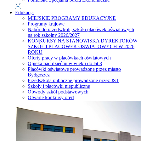
Edukacja
MIEJSKIE PROGRAMY EDUKACYJNE
Programy krajowe
Nabór do przedszkoli, szkół i placówek oświatowych
na rok szkolny 2026/2027
KONKURSY NA STANOWISKA DYREKTORÓW
SZKÓŁ I PLACÓWEK OŚWIATOWYCH W 2026
ROKU
Oferty pracy w placówkach oświatowych
Opieka nad dziećmi w wieku do lat 3
Placówki oświatowe prowadzone przez miasto
Bydgoszcz
Przedszkola publiczne prowadzone przez JST
Szkoły i placówki niepubliczne
Obwody szkół podstawowych
Otwarte konkursy ofert