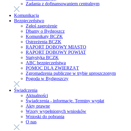
Zadania z dofinansowaniem centralnym
Komunikacja
Bezpieczeństwo
Zgłoś zagrożenie
Dbamy o Bydgoszcz
Komunikaty BCZK
Ostrzeżenia BCZK
RAPORT DOBOWY MIASTO
RAPORT DOBOWY POWIAT
Statystyka BCZK
ABC bezpieczeństwa
POMOC DLA ZWIERZĄT
Zgromadzenia publiczne w trybie uproszczonym
Pogoda w Bydgoszczy
Świadczenia
Aktualności
Świadczenia - informacje. Terminy wypłat
Akty prawne
Wzory wypełnionych wniosków
Wnioski do pobrania
O nas