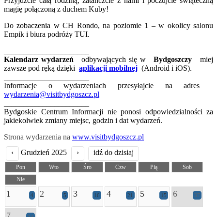
Przyjdźcie całą rodziną, zatańczcie z nami i poczujcie świąteczną
magię połączoną z duchem Kuby!
Do zobaczenia w CH Rondo, na poziomie 1 – w okolicy salonu
Empik i biura podróży TUI.
______________________
Kalendarz wydarzeń
odbywających się w
Bydgoszczy
miej
zawsze pod ręką dzięki
aplikacji mobilnej
(Android i iOS).
______________________
Informacje o wydarzeniach przesyłajcie na adres
wydarzenia@visitbydgoszcz.pl
______________________
Bydgoskie Centrum Informacji nie ponosi odpowiedzialności za
jakiekolwiek zmiany miejsc, godzin i dat wydarzeń.
Strona wydarzenia na
www.visitbydgoszcz.pl
‹
Grudzień 2025
›
idź do dzisiaj
Pon
Wto
Śro
Czw
Pią
Sob
Nie
1
2
3
4
5
6
4
5
16
21
15
37
7