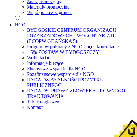
Znak promocyjny
Materiały promocyjne
Współpraca z zagranicą
NGO
BYDGOSKIE CENTRUM ORGANIZACJI
POZARZĄDOWYCH I WOLONTARIATU
(BCOPW GDAŃSKA 5)
Program współpracy z NGO - będą konsultacje
1,5% ZOSTAW W BYDGOSZCZY
Wolontariat
Informacje bieżące
Finansowe wsparcie dla NGO
Pozafinansowe wsparcie dla NGO
RADA DZIAŁALNOŚCI POŻYTKU
PUBLICZNEGO
RADA DS. PRAW CZŁOWIEKA I RÓWNEGO
TRAKTOWANIA
Tablica ogłoszeń
Kontakt