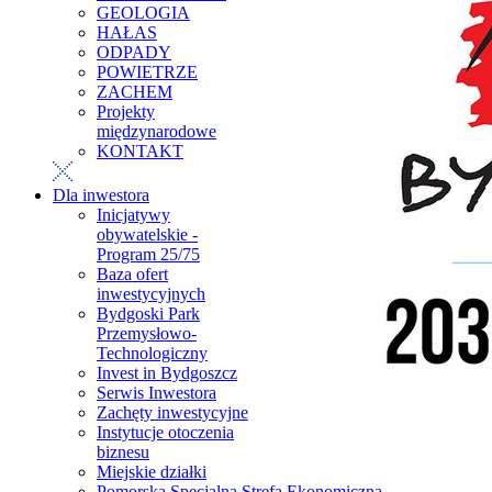
GEOLOGIA
HAŁAS
ODPADY
POWIETRZE
ZACHEM
Projekty
międzynarodowe
KONTAKT
Dla inwestora
Inicjatywy
obywatelskie -
Program 25/75
Baza ofert
inwestycyjnych
Bydgoski Park
Przemysłowo-
Technologiczny
Invest in Bydgoszcz
Serwis Inwestora
Zachęty inwestycyjne
Instytucje otoczenia
biznesu
Miejskie działki
Pomorska Specjalna Strefa Ekonomiczna