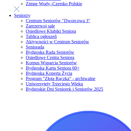
Zimne Wody–Czersko Polskie
Seniorzy
Centrum Seniorów "Dworcowa 3"
Zarezerwuj salę
Osiedlowe Klubiki Seniora
Tablica ogłoszeń
Aktywności w Centrum Seniorów
Seniorada
Bydgoska Rada Seniorów
Osiedlowe Centra Seniora
Korpus Wsparcia Seniorów
Bydgoska Karta Seniora 60+
Bydgoska Koperta Życia
Program "Złota Rączka" - archiwalne
Uniwersytety Trzeciego Wieku
Bydgoskie Dni Seniorek i Seniorów 2025