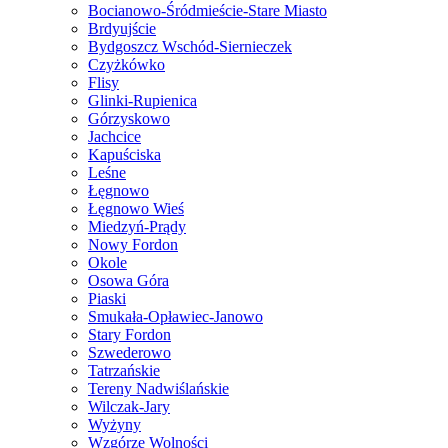
Bocianowo-Śródmieście-Stare Miasto
Brdyujście
Bydgoszcz Wschód-Siernieczek
Czyżkówko
Flisy
Glinki-Rupienica
Górzyskowo
Jachcice
Kapuściska
Leśne
Łęgnowo
Łęgnowo Wieś
Miedzyń-Prądy
Nowy Fordon
Okole
Osowa Góra
Piaski
Smukała-Opławiec-Janowo
Stary Fordon
Szwederowo
Tatrzańskie
Tereny Nadwiślańskie
Wilczak-Jary
Wyżyny
Wzgórze Wolności