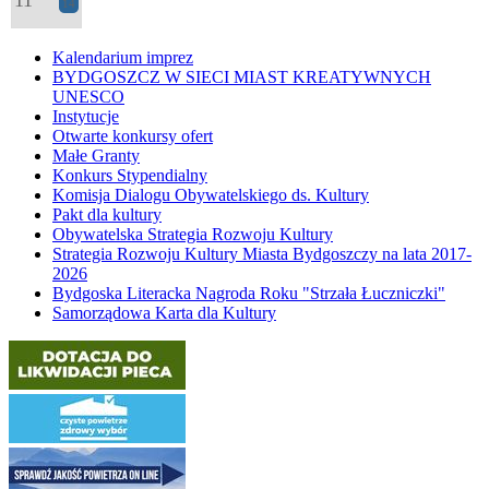
14
Kalendarium imprez
BYDGOSZCZ W SIECI MIAST KREATYWNYCH
UNESCO
Instytucje
Otwarte konkursy ofert
Małe Granty
Konkurs Stypendialny
Komisja Dialogu Obywatelskiego ds. Kultury
Pakt dla kultury
Obywatelska Strategia Rozwoju Kultury
Strategia Rozwoju Kultury Miasta Bydgoszczy na lata 2017-
2026
Bydgoska Literacka Nagroda Roku "Strzała Łuczniczki"
Samorządowa Karta dla Kultury