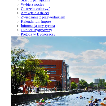
Sklep z pamiątkami
Wybierz nocleg
Co trzeba zobaczyć
Atrakcje dla dzieci
Zwiedzanie z przewodnikiem
Kalendarium imprez
Informacja turystyczna
Okolice Bydgoszczy
Pogoda w Bydgoszczy