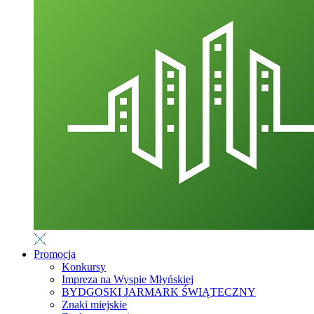
Promocja
Konkursy
Impreza na Wyspie Młyńskiej
BYDGOSKI JARMARK ŚWIĄTECZNY
Znaki miejskie