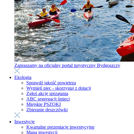
Zapraszamy na oficjalny portal turystyczny Bydgoszczy
Ekologia
Sprawdź jakość powietrza
Wymień piec - skorzystaj z dotacji
Zgłoś akcję sprzątania
ABC segregacji śmieci
Miejskie PSZOKI
Zbieranie deszczówki
Inwestycje
Kwartalne prezentacje inwestycyjne
Mapa inwestycji