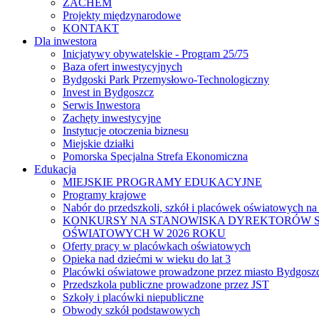
ZACHEM
Projekty międzynarodowe
KONTAKT
Dla inwestora
Inicjatywy obywatelskie - Program 25/75
Baza ofert inwestycyjnych
Bydgoski Park Przemysłowo-Technologiczny
Invest in Bydgoszcz
Serwis Inwestora
Zachęty inwestycyjne
Instytucje otoczenia biznesu
Miejskie działki
Pomorska Specjalna Strefa Ekonomiczna
Edukacja
MIEJSKIE PROGRAMY EDUKACYJNE
Programy krajowe
Nabór do przedszkoli, szkół i placówek oświatowych na
KONKURSY NA STANOWISKA DYREKTORÓW S
OŚWIATOWYCH W 2026 ROKU
Oferty pracy w placówkach oświatowych
Opieka nad dziećmi w wieku do lat 3
Placówki oświatowe prowadzone przez miasto Bydgosz
Przedszkola publiczne prowadzone przez JST
Szkoły i placówki niepubliczne
Obwody szkół podstawowych