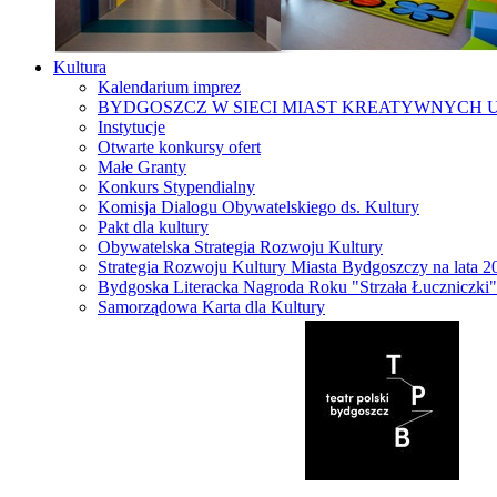
Kultura
Kalendarium imprez
BYDGOSZCZ W SIECI MIAST KREATYWNYCH 
Instytucje
Otwarte konkursy ofert
Małe Granty
Konkurs Stypendialny
Komisja Dialogu Obywatelskiego ds. Kultury
Pakt dla kultury
Obywatelska Strategia Rozwoju Kultury
Strategia Rozwoju Kultury Miasta Bydgoszczy na lata 
Bydgoska Literacka Nagroda Roku "Strzała Łuczniczki"
Samorządowa Karta dla Kultury