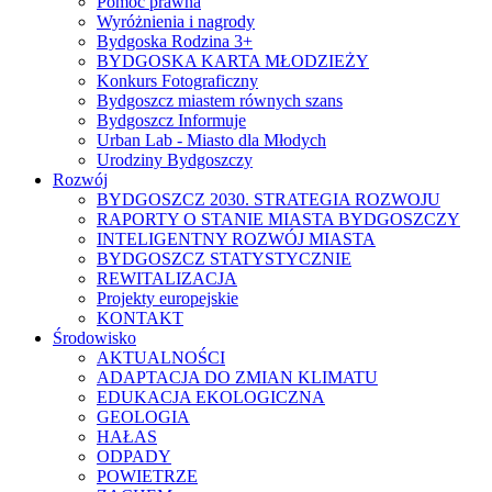
Pomoc prawna
Wyróżnienia i nagrody
Bydgoska Rodzina 3+
BYDGOSKA KARTA MŁODZIEŻY
Konkurs Fotograficzny
Bydgoszcz miastem równych szans
Bydgoszcz Informuje
Urban Lab - Miasto dla Młodych
Urodziny Bydgoszczy
Rozwój
BYDGOSZCZ 2030. STRATEGIA ROZWOJU
RAPORTY O STANIE MIASTA BYDGOSZCZY
INTELIGENTNY ROZWÓJ MIASTA
BYDGOSZCZ STATYSTYCZNIE
REWITALIZACJA
Projekty europejskie
KONTAKT
Środowisko
AKTUALNOŚCI
ADAPTACJA DO ZMIAN KLIMATU
EDUKACJA EKOLOGICZNA
GEOLOGIA
HAŁAS
ODPADY
POWIETRZE