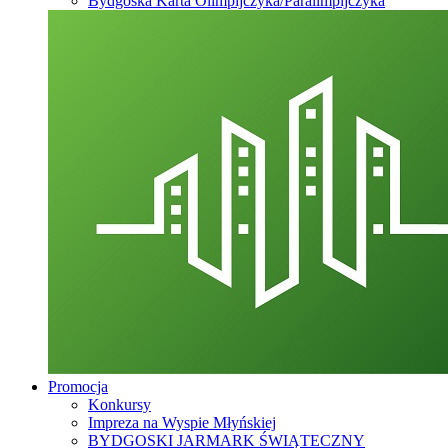
Bydgoska Karta Olimpijczyka/Paralimpijczyka
Promocja
Konkursy
Impreza na Wyspie Młyńskiej
BYDGOSKI JARMARK ŚWIĄTECZNY