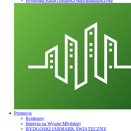
Bydgoska Karta Olimpijczyka/Paralimpijczyka
Promocja
Konkursy
Impreza na Wyspie Młyńskiej
BYDGOSKI JARMARK ŚWIĄTECZNY