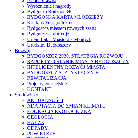
Pomoc prawna
Wyróżnienia i nagrody
Bydgoska Rodzina 3+
BYDGOSKA KARTA MŁODZIEŻY
Konkurs Fotograficzny
Bydgoszcz miastem równych szans
Bydgoszcz Informuje
Urban Lab - Miasto dla Młodych
Urodziny Bydgoszczy
Rozwój
BYDGOSZCZ 2030. STRATEGIA ROZWOJU
RAPORTY O STANIE MIASTA BYDGOSZCZY
INTELIGENTNY ROZWÓJ MIASTA
BYDGOSZCZ STATYSTYCZNIE
REWITALIZACJA
Projekty europejskie
KONTAKT
Środowisko
AKTUALNOŚCI
ADAPTACJA DO ZMIAN KLIMATU
EDUKACJA EKOLOGICZNA
GEOLOGIA
HAŁAS
ODPADY
POWIETRZE