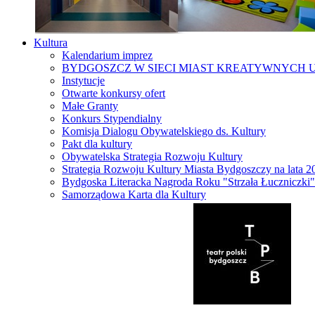
Kultura
Kalendarium imprez
BYDGOSZCZ W SIECI MIAST KREATYWNYCH 
Instytucje
Otwarte konkursy ofert
Małe Granty
Konkurs Stypendialny
Komisja Dialogu Obywatelskiego ds. Kultury
Pakt dla kultury
Obywatelska Strategia Rozwoju Kultury
Strategia Rozwoju Kultury Miasta Bydgoszczy na lata 
Bydgoska Literacka Nagroda Roku "Strzała Łuczniczki"
Samorządowa Karta dla Kultury