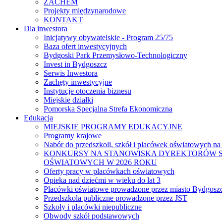
ZACHEM
Projekty międzynarodowe
KONTAKT
Dla inwestora
Inicjatywy obywatelskie - Program 25/75
Baza ofert inwestycyjnych
Bydgoski Park Przemysłowo-Technologiczny
Invest in Bydgoszcz
Serwis Inwestora
Zachęty inwestycyjne
Instytucje otoczenia biznesu
Miejskie działki
Pomorska Specjalna Strefa Ekonomiczna
Edukacja
MIEJSKIE PROGRAMY EDUKACYJNE
Programy krajowe
Nabór do przedszkoli, szkół i placówek oświatowych na
KONKURSY NA STANOWISKA DYREKTORÓW S
OŚWIATOWYCH W 2026 ROKU
Oferty pracy w placówkach oświatowych
Opieka nad dziećmi w wieku do lat 3
Placówki oświatowe prowadzone przez miasto Bydgosz
Przedszkola publiczne prowadzone przez JST
Szkoły i placówki niepubliczne
Obwody szkół podstawowych