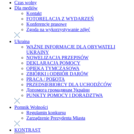
Czas wolny
Dla mediów
Kontakt
FOTORELACJA Z WYDARZEŃ
Konferencje prasowe
Zgoda na wykorzystywanie zdjęć
Ukraina
WAŻNE INFORMACJE DLA OBYWATELI
UKRAINY
NOWELIZACJA PRZEPISÓW
DEKLARACJA POMOCY
OPIEKA TYMCZASOWA
ZBIÓRKI i ODBIÓR DARÓW
PRACA / РОБОТА
PRZEDSIĘBIORCY DLA UCHODŹCÓW
Допомога громадянам України
PUNKTY POMOCY I DORADZTWA
Pomnik Wolności
Regulamin konkursu
Zarządzenie Prezydenta Miasta
KONTRAST