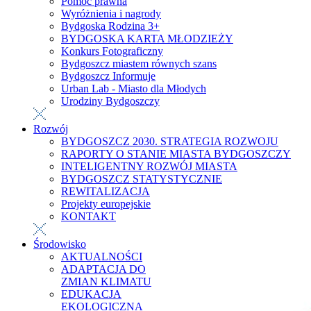
Pomoc prawna
Wyróżnienia i nagrody
Bydgoska Rodzina 3+
BYDGOSKA KARTA MŁODZIEŻY
Konkurs Fotograficzny
Bydgoszcz miastem równych szans
Bydgoszcz Informuje
Urban Lab - Miasto dla Młodych
Urodziny Bydgoszczy
Rozwój
BYDGOSZCZ 2030. STRATEGIA ROZWOJU
RAPORTY O STANIE MIASTA BYDGOSZCZY
INTELIGENTNY ROZWÓJ MIASTA
BYDGOSZCZ STATYSTYCZNIE
REWITALIZACJA
Projekty europejskie
KONTAKT
Środowisko
AKTUALNOŚCI
ADAPTACJA DO
ZMIAN KLIMATU
EDUKACJA
EKOLOGICZNA