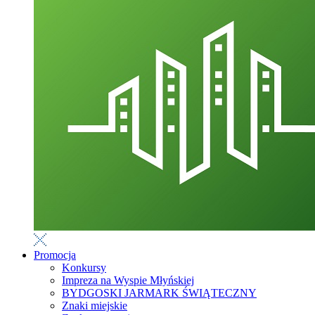
Promocja
Konkursy
Impreza na Wyspie Młyńskiej
BYDGOSKI JARMARK ŚWIĄTECZNY
Znaki miejskie