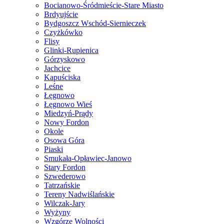
Bocianowo-Śródmieście-Stare Miasto
Brdyujście
Bydgoszcz Wschód-Siernieczek
Czyżkówko
Flisy
Glinki-Rupienica
Górzyskowo
Jachcice
Kapuściska
Leśne
Łęgnowo
Łęgnowo Wieś
Miedzyń-Prądy
Nowy Fordon
Okole
Osowa Góra
Piaski
Smukała-Opławiec-Janowo
Stary Fordon
Szwederowo
Tatrzańskie
Tereny Nadwiślańskie
Wilczak-Jary
Wyżyny
Wzgórze Wolności