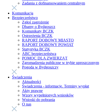
Zadania z dofinansowaniem centralnym
Komunikacja
Bezpieczeństwo
Zgłoś zagrożenie
Dbamy o Bydgoszcz
Komunikaty BCZK
Ostrzeżenia BCZK
RAPORT DOBOWY MIASTO
RAPORT DOBOWY POWIAT
Statystyka BCZK
ABC bezpieczeństwa
POMOC DLA ZWIERZĄT
Zgromadzenia publiczne w trybie uproszczonym
Pogoda w Bydgoszczy
Świadczenia
Aktualności
Świadczenia - informacje. Terminy wypłat
Akty prawne
Wzory wypełnionych wniosków
Wnioski do pobrania
O nas