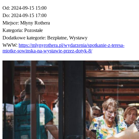
Od:
2024-09-15 15:00
Do:
2024-09-15 17:00
Miejsce:
Młyny Rothera
Kategoria:
Pozostałe
Dodatkowe kategorie:
Bezpłatne, Wystawy
WWW:
https://mlynyrothera.pl/wydarzenia/spotkanie-z-teresa-
miotke-sowinska-na-wystawie-przez-dotyk-8/