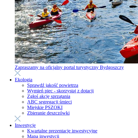
Zapraszamy na oficjalny portal turystyczny Bydgoszczy
Ekologia
Sprawdź jakość powietrza
Wymień piec - skorzystaj z dotacji
Zgłoś akcję sprzątania
ABC segregacji śmieci
Miejskie PSZOKI
Zbieranie deszczówki
Inwestycje
Kwartalne prezentacje inwestycyjne
Mapa inwestycji