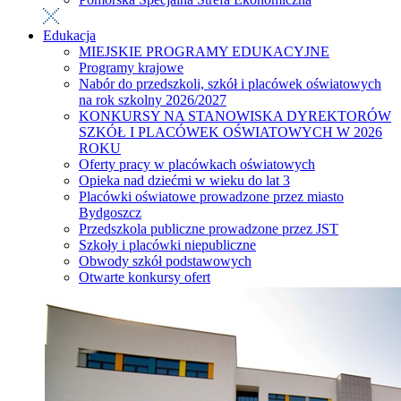
Edukacja
MIEJSKIE PROGRAMY EDUKACYJNE
Programy krajowe
Nabór do przedszkoli, szkół i placówek oświatowych
na rok szkolny 2026/2027
KONKURSY NA STANOWISKA DYREKTORÓW
SZKÓŁ I PLACÓWEK OŚWIATOWYCH W 2026
ROKU
Oferty pracy w placówkach oświatowych
Opieka nad dziećmi w wieku do lat 3
Placówki oświatowe prowadzone przez miasto
Bydgoszcz
Przedszkola publiczne prowadzone przez JST
Szkoły i placówki niepubliczne
Obwody szkół podstawowych
Otwarte konkursy ofert