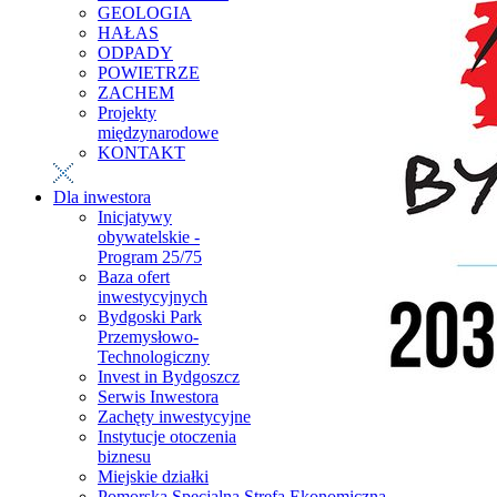
GEOLOGIA
HAŁAS
ODPADY
POWIETRZE
ZACHEM
Projekty
międzynarodowe
KONTAKT
Dla inwestora
Inicjatywy
obywatelskie -
Program 25/75
Baza ofert
inwestycyjnych
Bydgoski Park
Przemysłowo-
Technologiczny
Invest in Bydgoszcz
Serwis Inwestora
Zachęty inwestycyjne
Instytucje otoczenia
biznesu
Miejskie działki
Pomorska Specjalna Strefa Ekonomiczna