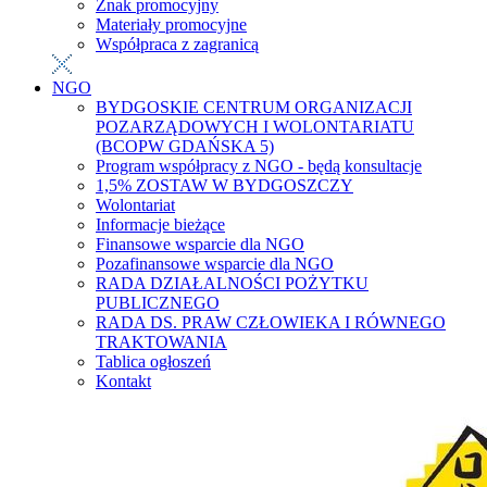
Znak promocyjny
Materiały promocyjne
Współpraca z zagranicą
NGO
BYDGOSKIE CENTRUM ORGANIZACJI
POZARZĄDOWYCH I WOLONTARIATU
(BCOPW GDAŃSKA 5)
Program współpracy z NGO - będą konsultacje
1,5% ZOSTAW W BYDGOSZCZY
Wolontariat
Informacje bieżące
Finansowe wsparcie dla NGO
Pozafinansowe wsparcie dla NGO
RADA DZIAŁALNOŚCI POŻYTKU
PUBLICZNEGO
RADA DS. PRAW CZŁOWIEKA I RÓWNEGO
TRAKTOWANIA
Tablica ogłoszeń
Kontakt