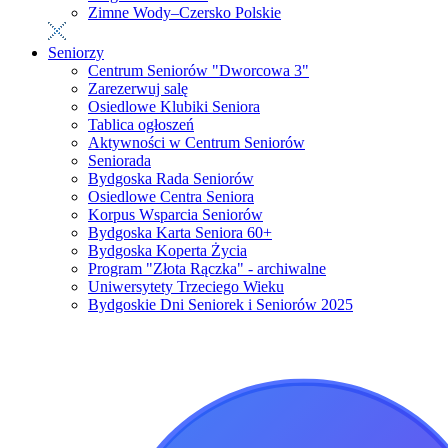
Zimne Wody–Czersko Polskie
Seniorzy
Centrum Seniorów "Dworcowa 3"
Zarezerwuj salę
Osiedlowe Klubiki Seniora
Tablica ogłoszeń
Aktywności w Centrum Seniorów
Seniorada
Bydgoska Rada Seniorów
Osiedlowe Centra Seniora
Korpus Wsparcia Seniorów
Bydgoska Karta Seniora 60+
Bydgoska Koperta Życia
Program "Złota Rączka" - archiwalne
Uniwersytety Trzeciego Wieku
Bydgoskie Dni Seniorek i Seniorów 2025