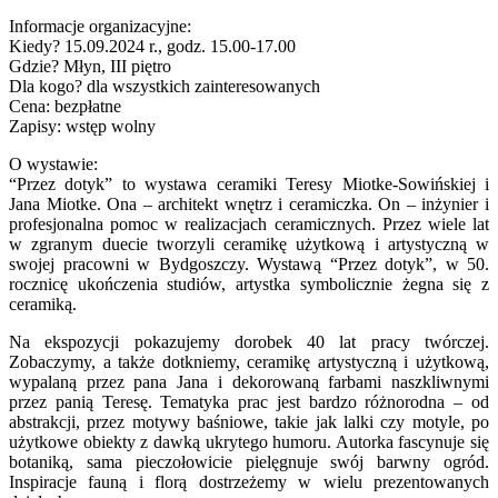
Informacje organizacyjne:
Kiedy? 15.09.2024 r., godz. 15.00-17.00
Gdzie? Młyn, III piętro
Dla kogo? dla wszystkich zainteresowanych
Cena: bezpłatne
Zapisy: wstęp wolny
O wystawie:
“Przez dotyk” to wystawa ceramiki Teresy Miotke-Sowińskiej i
Jana Miotke. Ona – architekt wnętrz i ceramiczka. On – inżynier i
profesjonalna pomoc w realizacjach ceramicznych. Przez wiele lat
w zgranym duecie tworzyli ceramikę użytkową i artystyczną w
swojej pracowni w Bydgoszczy. Wystawą “Przez dotyk”, w 50.
rocznicę ukończenia studiów, artystka symbolicznie żegna się z
ceramiką.
Na ekspozycji pokazujemy dorobek 40 lat pracy twórczej.
Zobaczymy, a także dotkniemy, ceramikę artystyczną i użytkową,
wypalaną przez pana Jana i dekorowaną farbami naszkliwnymi
przez panią Teresę. Tematyka prac jest bardzo różnorodna – od
abstrakcji, przez motywy baśniowe, takie jak lalki czy motyle, po
użytkowe obiekty z dawką ukrytego humoru. Autorka fascynuje się
botaniką, sama pieczołowicie pielęgnuje swój barwny ogród.
Inspiracje fauną i florą dostrzeżemy w wielu prezentowanych