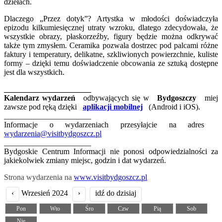
dziełach.
Dlaczego „Przez dotyk”? Artystka w młodości doświadczyła
epizodu kilkumiesięcznej utraty wzroku, dlatego zdecydowała, że
wszystkie obrazy, płaskorzeźby, figury będzie można odkrywać
także tym zmysłem. Ceramika pozwala dostrzec pod palcami różne
faktury i temperatury, delikatne, szkliwionych powierzchnie, kuliste
formy – dzięki temu doświadczenie obcowania ze sztuką dostępne
jest dla wszystkich.
______________________
Kalendarz wydarzeń
odbywających się w
Bydgoszczy
miej
zawsze pod ręką dzięki
aplikacji mobilnej
(Android i iOS).
______________________
Informacje o wydarzeniach przesyłajcie na adres
wydarzenia@visitbydgoszcz.pl
______________________
Bydgoskie Centrum Informacji nie ponosi odpowiedzialności za
jakiekolwiek zmiany miejsc, godzin i dat wydarzeń.
Strona wydarzenia na
www.visitbydgoszcz.pl
‹
Wrzesień 2024
›
idź do dzisiaj
Pon
Wto
Śro
Czw
Pią
Sob
Nie