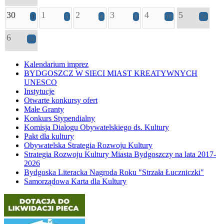
30
1
2
3
4
5
3
5
4
8
18
24
6
10
Kalendarium imprez
BYDGOSZCZ W SIECI MIAST KREATYWNYCH
UNESCO
Instytucje
Otwarte konkursy ofert
Małe Granty
Konkurs Stypendialny
Komisja Dialogu Obywatelskiego ds. Kultury
Pakt dla kultury
Obywatelska Strategia Rozwoju Kultury
Strategia Rozwoju Kultury Miasta Bydgoszczy na lata 2017-
2026
Bydgoska Literacka Nagroda Roku "Strzała Łuczniczki"
Samorządowa Karta dla Kultury