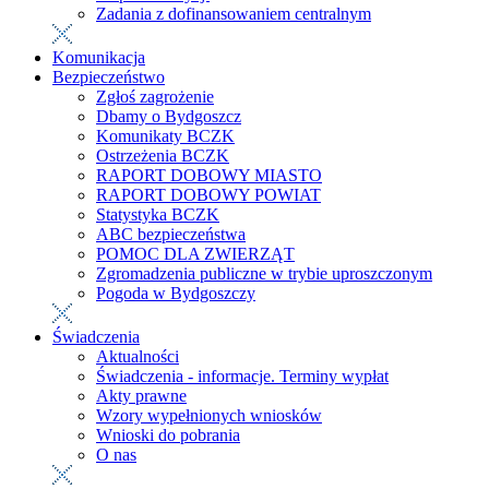
Zadania z dofinansowaniem centralnym
Komunikacja
Bezpieczeństwo
Zgłoś zagrożenie
Dbamy o Bydgoszcz
Komunikaty BCZK
Ostrzeżenia BCZK
RAPORT DOBOWY MIASTO
RAPORT DOBOWY POWIAT
Statystyka BCZK
ABC bezpieczeństwa
POMOC DLA ZWIERZĄT
Zgromadzenia publiczne w trybie uproszczonym
Pogoda w Bydgoszczy
Świadczenia
Aktualności
Świadczenia - informacje. Terminy wypłat
Akty prawne
Wzory wypełnionych wniosków
Wnioski do pobrania
O nas