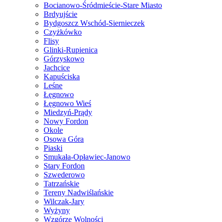
Bocianowo-Śródmieście-Stare Miasto
Brdyujście
Bydgoszcz Wschód-Siernieczek
Czyżkówko
Flisy
Glinki-Rupienica
Górzyskowo
Jachcice
Kapuściska
Leśne
Łęgnowo
Łęgnowo Wieś
Miedzyń-Prądy
Nowy Fordon
Okole
Osowa Góra
Piaski
Smukała-Opławiec-Janowo
Stary Fordon
Szwederowo
Tatrzańskie
Tereny Nadwiślańskie
Wilczak-Jary
Wyżyny
Wzgórze Wolności