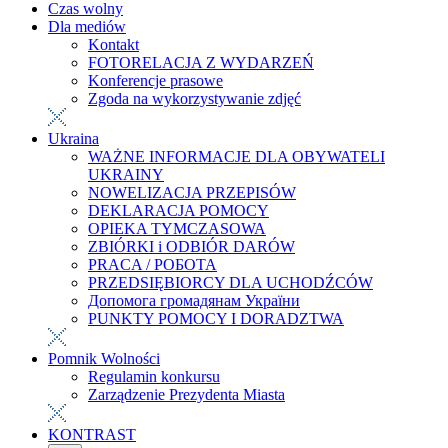
Czas wolny
Dla mediów
Kontakt
FOTORELACJA Z WYDARZEŃ
Konferencje prasowe
Zgoda na wykorzystywanie zdjęć
Ukraina
WAŻNE INFORMACJE DLA OBYWATELI
UKRAINY
NOWELIZACJA PRZEPISÓW
DEKLARACJA POMOCY
OPIEKA TYMCZASOWA
ZBIÓRKI i ODBIÓR DARÓW
PRACA / РОБОТА
PRZEDSIĘBIORCY DLA UCHODŹCÓW
Допомога громадянам України
PUNKTY POMOCY I DORADZTWA
Pomnik Wolności
Regulamin konkursu
Zarządzenie Prezydenta Miasta
KONTRAST