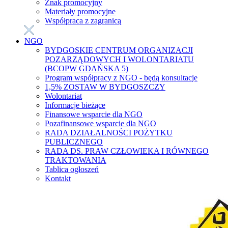
Znak promocyjny
Materiały promocyjne
Współpraca z zagranicą
NGO
BYDGOSKIE CENTRUM ORGANIZACJI
POZARZĄDOWYCH I WOLONTARIATU
(BCOPW GDAŃSKA 5)
Program współpracy z NGO - będą konsultacje
1,5% ZOSTAW W BYDGOSZCZY
Wolontariat
Informacje bieżące
Finansowe wsparcie dla NGO
Pozafinansowe wsparcie dla NGO
RADA DZIAŁALNOŚCI POŻYTKU
PUBLICZNEGO
RADA DS. PRAW CZŁOWIEKA I RÓWNEGO
TRAKTOWANIA
Tablica ogłoszeń
Kontakt