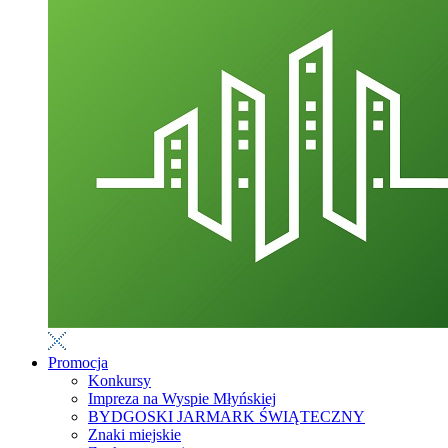
Promocja
Konkursy
Impreza na Wyspie Młyńskiej
BYDGOSKI JARMARK ŚWIĄTECZNY
Znaki miejskie