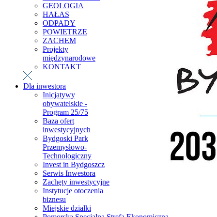
GEOLOGIA
HAŁAS
ODPADY
POWIETRZE
ZACHEM
Projekty
międzynarodowe
KONTAKT
Dla inwestora
Inicjatywy
obywatelskie -
Program 25/75
Baza ofert
inwestycyjnych
Bydgoski Park
Przemysłowo-
Technologiczny
Invest in Bydgoszcz
Serwis Inwestora
Zachęty inwestycyjne
Instytucje otoczenia
biznesu
Miejskie działki
Pomorska Specjalna Strefa Ekonomiczna