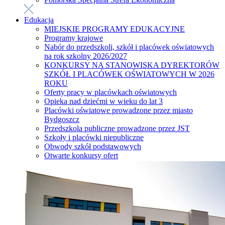
Edukacja
MIEJSKIE PROGRAMY EDUKACYJNE
Programy krajowe
Nabór do przedszkoli, szkół i placówek oświatowych
na rok szkolny 2026/2027
KONKURSY NA STANOWISKA DYREKTORÓW
SZKÓŁ I PLACÓWEK OŚWIATOWYCH W 2026
ROKU
Oferty pracy w placówkach oświatowych
Opieka nad dziećmi w wieku do lat 3
Placówki oświatowe prowadzone przez miasto
Bydgoszcz
Przedszkola publiczne prowadzone przez JST
Szkoły i placówki niepubliczne
Obwody szkół podstawowych
Otwarte konkursy ofert