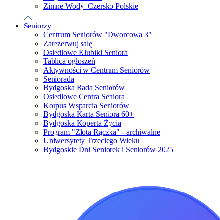
Zimne Wody–Czersko Polskie
Seniorzy
Centrum Seniorów "Dworcowa 3"
Zarezerwuj salę
Osiedlowe Klubiki Seniora
Tablica ogłoszeń
Aktywności w Centrum Seniorów
Seniorada
Bydgoska Rada Seniorów
Osiedlowe Centra Seniora
Korpus Wsparcia Seniorów
Bydgoska Karta Seniora 60+
Bydgoska Koperta Życia
Program "Złota Rączka" - archiwalne
Uniwersytety Trzeciego Wieku
Bydgoskie Dni Seniorek i Seniorów 2025