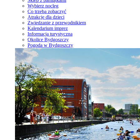
Sklep z pamiątkami
Wybierz nocleg
Co trzeba zobaczyć
Atrakcje dla dzieci
Zwiedzanie z przewodnikiem
Kalendarium imprez
Informacja turystyczna
Okolice Bydgoszczy
Pogoda w Bydgoszczy