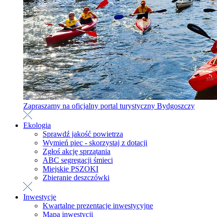
Zapraszamy na oficjalny portal turystyczny Bydgoszczy
Ekologia
Sprawdź jakość powietrza
Wymień piec - skorzystaj z dotacji
Zgłoś akcję sprzątania
ABC segregacji śmieci
Miejskie PSZOKI
Zbieranie deszczówki
Inwestycje
Kwartalne prezentacje inwestycyjne
Mapa inwestycji