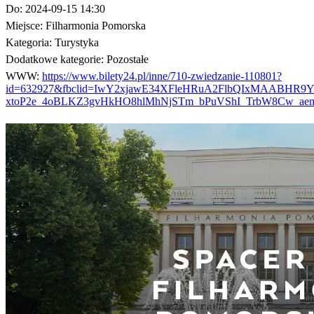
Do:
2024-09-15 14:30
Miejsce:
Filharmonia Pomorska
Kategoria:
Turystyka
Dodatkowe kategorie:
Pozostałe
WWW:
https://www.bilety24.pl/inne/710-zwiedzanie-110801?
id=632927&fbclid=IwY2xjawE34XFleHRuA2FlbQIxMAABHR9Y
xtoP2e_4oBLKZ3gvHkHO8hlMhNjSTm_bPuVShI_TrbW8Cw_a