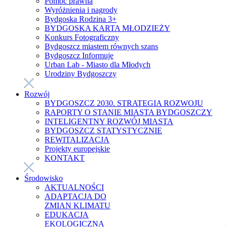
Pomoc prawna
Wyróżnienia i nagrody
Bydgoska Rodzina 3+
BYDGOSKA KARTA MŁODZIEŻY
Konkurs Fotograficzny
Bydgoszcz miastem równych szans
Bydgoszcz Informuje
Urban Lab - Miasto dla Młodych
Urodziny Bydgoszczy
Rozwój
BYDGOSZCZ 2030. STRATEGIA ROZWOJU
RAPORTY O STANIE MIASTA BYDGOSZCZY
INTELIGENTNY ROZWÓJ MIASTA
BYDGOSZCZ STATYSTYCZNIE
REWITALIZACJA
Projekty europejskie
KONTAKT
Środowisko
AKTUALNOŚCI
ADAPTACJA DO
ZMIAN KLIMATU
EDUKACJA
EKOLOGICZNA