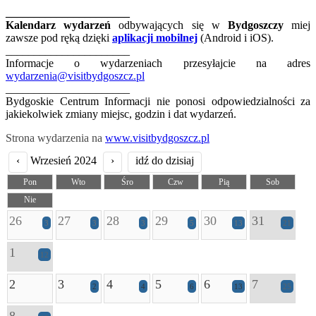
______________________
Kalendarz wydarzeń
odbywających się w
Bydgoszczy
miej
zawsze pod ręką dzięki
aplikacji mobilnej
(Android i iOS).
______________________
Informacje o wydarzeniach przesyłajcie na adres
wydarzenia@visitbydgoszcz.pl
______________________
Bydgoskie Centrum Informacji nie ponosi odpowiedzialności za
jakiekolwiek zmiany miejsc, godzin i dat wydarzeń.
Strona wydarzenia na
www.visitbydgoszcz.pl
‹
Wrzesień 2024
›
idź do dzisiaj
Pon
Wto
Śro
Czw
Pią
Sob
Nie
26
27
28
29
30
31
3
3
3
5
13
21
1
12
2
3
4
5
6
7
2
4
6
13
25