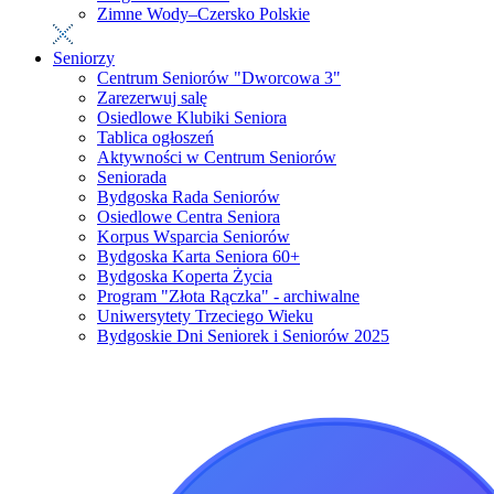
Zimne Wody–Czersko Polskie
Seniorzy
Centrum Seniorów "Dworcowa 3"
Zarezerwuj salę
Osiedlowe Klubiki Seniora
Tablica ogłoszeń
Aktywności w Centrum Seniorów
Seniorada
Bydgoska Rada Seniorów
Osiedlowe Centra Seniora
Korpus Wsparcia Seniorów
Bydgoska Karta Seniora 60+
Bydgoska Koperta Życia
Program "Złota Rączka" - archiwalne
Uniwersytety Trzeciego Wieku
Bydgoskie Dni Seniorek i Seniorów 2025