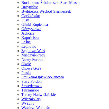
Bocianowo-Śródmieście-Stare Miasto
Brdyujście
Bydgoszcz Wschód-Siernieczek
Czyżkówko
Flisy
Glinki-Rupienica
Górzyskowo
Jachcice
Kapuściska
Leśne
Łęgnowo
Łęgnowo Wieś
Miedzyń-Prądy
Nowy Fordon
Okole
Osowa Góra
Piaski
Smukała-Opławiec-Janowo
Stary Fordon
Szwederowo
Tatrzańskie
Tereny Nadwiślańskie
Wilczak-Jary
Wyżyny
Wzgórze Wolności