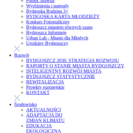
Pomoc prawna
Wyróżnienia i nagrody
Bydgoska Rodzina 3+
BYDGOSKA KARTA MŁODZIEŻY
Konkurs Fotograficzny
Bydgoszcz miastem równych szans
Bydgoszcz Informuje
Urban Lab - Miasto dla Młodych
Urodziny Bydgoszczy
Rozwój
BYDGOSZCZ 2030. STRATEGIA ROZWOJU
RAPORTY O STANIE MIASTA BYDGOSZCZY
INTELIGENTNY ROZWÓJ MIASTA
BYDGOSZCZ STATYSTYCZNIE
REWITALIZACJA
Projekty europejskie
KONTAKT
Środowisko
AKTUALNOŚCI
ADAPTACJA DO
ZMIAN KLIMATU
EDUKACJA
EKOLOGICZNA