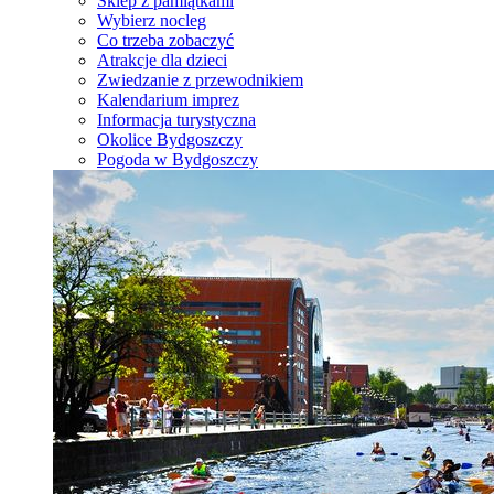
Sklep z pamiątkami
Wybierz nocleg
Co trzeba zobaczyć
Atrakcje dla dzieci
Zwiedzanie z przewodnikiem
Kalendarium imprez
Informacja turystyczna
Okolice Bydgoszczy
Pogoda w Bydgoszczy