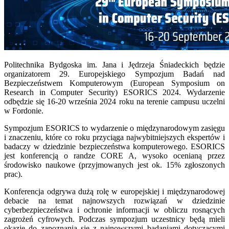
Politechnika Bydgoska im. Jana i Jędrzeja Śniadeckich będzie
organizatorem 29. Europejskiego Sympozjum Badań nad
Bezpieczeństwem Komputerowym (European Symposium on
Research in Computer Security) ESORICS 2024. Wydarzenie
odbędzie się 16-20 września 2024 roku na terenie campusu uczelni
w Fordonie.
Sympozjum ESORICS to wydarzenie o międzynarodowym zasięgu
i znaczeniu, które co roku przyciąga najwybitniejszych ekspertów i
badaczy w dziedzinie bezpieczeństwa komputerowego. ESORICS
jest konferencją o randze CORE A, wysoko ocenianą przez
środowisko naukowe (przyjmowanych jest ok. 15% zgłoszonych
prac).
Konferencja odgrywa dużą rolę w europejskiej i międzynarodowej
debacie na temat najnowszych rozwiązań w dziedzinie
cyberbezpieczeństwa i ochronie informacji w obliczu rosnących
zagrożeń cyfrowych. Podczas sympozjum uczestnicy będą mieli
okazję do zapoznania się z najnowszymi badaniami dotyczącymi