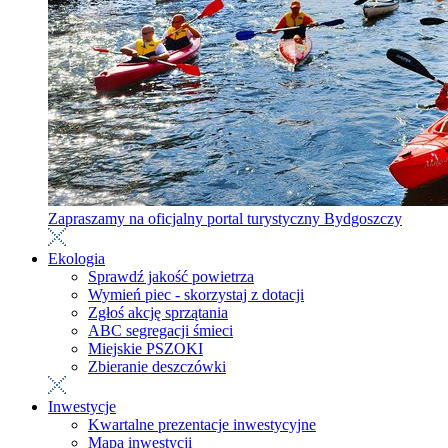
Zapraszamy na oficjalny portal turystyczny Bydgoszczy
Ekologia
Sprawdź jakość powietrza
Wymień piec - skorzystaj z dotacji
Zgłoś akcję sprzątania
ABC segregacji śmieci
Miejskie PSZOKI
Zbieranie deszczówki
Inwestycje
Kwartalne prezentacje inwestycyjne
Mapa inwestycji