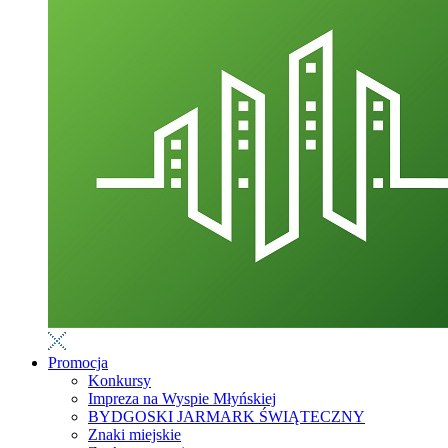
Promocja
Konkursy
Impreza na Wyspie Młyńskiej
BYDGOSKI JARMARK ŚWIĄTECZNY
Znaki miejskie