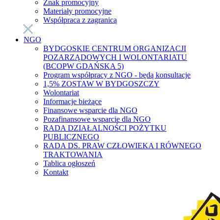
Znak promocyjny
Materiały promocyjne
Współpraca z zagranicą
NGO
BYDGOSKIE CENTRUM ORGANIZACJI
POZARZĄDOWYCH I WOLONTARIATU
(BCOPW GDAŃSKA 5)
Program współpracy z NGO - będą konsultacje
1,5% ZOSTAW W BYDGOSZCZY
Wolontariat
Informacje bieżące
Finansowe wsparcie dla NGO
Pozafinansowe wsparcie dla NGO
RADA DZIAŁALNOŚCI POŻYTKU
PUBLICZNEGO
RADA DS. PRAW CZŁOWIEKA I RÓWNEGO
TRAKTOWANIA
Tablica ogłoszeń
Kontakt