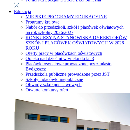
Edukacja
MIEJSKIE PROGRAMY EDUKACYJNE
Programy krajowe
Nabór do przedszkoli, szkół i placówek oświatowych
na rok szkolny 2026/2027
KONKURSY NA STANOWISKA DYREKTORÓW
SZKÓŁ I PLACÓWEK OŚWIATOWYCH W 2026
ROKU
Oferty pracy w placówkach oświatowych
Opieka nad dziećmi w wieku do lat 3
Placówki oświatowe prowadzone przez miasto
Bydgoszcz
Przedszkola publiczne prowadzone przez JST
Szkoły i placówki niepubliczne
Obwody szkół podstawowych
Otwarte konkursy ofert