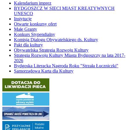
Kalendarium imprez
BYDGOSZCZ W SIECI MIAST KREATYWNYCH
UNESCO
Instytucje
Otwarte konkursy ofert
Małe Granty
Konkurs Stypendialny
Komisja Dialogu Obywatelskiego ds. Kultury
Pakt dla kultury
Obywatelska Strategia Rozwoju Kultury
Strategia Rozwoju Kultury Miasta Bydgoszczy na lata 2017-
2026
Bydgoska Literacka Nagroda Roku "Strzała Łuczniczki"
Samorządowa Karta dla Kultury