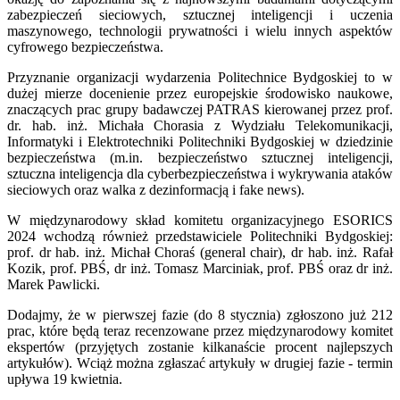
zabezpieczeń sieciowych, sztucznej inteligencji i uczenia
maszynowego, technologii prywatności i wielu innych aspektów
cyfrowego bezpieczeństwa.
Przyznanie organizacji wydarzenia Politechnice Bydgoskiej to w
dużej mierze docenienie przez europejskie środowisko naukowe,
znaczących prac grupy badawczej PATRAS kierowanej przez prof.
dr. hab. inż. Michała Chorasia z Wydziału Telekomunikacji,
Informatyki i Elektrotechniki Politechniki Bydgoskiej w dziedzinie
bezpieczeństwa (m.in. bezpieczeństwo sztucznej inteligencji,
sztuczna inteligencja dla cyberbezpieczeństwa i wykrywania ataków
sieciowych oraz walka z dezinformacją i fake news).
W międzynarodowy skład komitetu organizacyjnego ESORICS
2024 wchodzą również przedstawiciele Politechniki Bydgoskiej:
prof. dr hab. inż. Michał Choraś (general chair), dr hab. inż. Rafał
Kozik, prof. PBŚ, dr inż. Tomasz Marciniak, prof. PBŚ oraz dr inż.
Marek Pawlicki.
Dodajmy, że w pierwszej fazie (do 8 stycznia) zgłoszono już 212
prac, które będą teraz recenzowane przez międzynarodowy komitet
ekspertów (przyjętych zostanie kilkanaście procent najlepszych
artykułów). Wciąż można zgłaszać artykuły w drugiej fazie - termin
upływa 19 kwietnia.