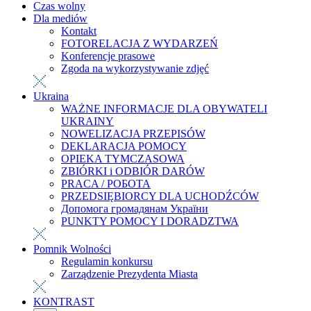
Czas wolny
Dla mediów
Kontakt
FOTORELACJA Z WYDARZEŃ
Konferencje prasowe
Zgoda na wykorzystywanie zdjęć
Ukraina
WAŻNE INFORMACJE DLA OBYWATELI
UKRAINY
NOWELIZACJA PRZEPISÓW
DEKLARACJA POMOCY
OPIEKA TYMCZASOWA
ZBIÓRKI i ODBIÓR DARÓW
PRACA / РОБОТА
PRZEDSIĘBIORCY DLA UCHODŹCÓW
Допомога громадянам України
PUNKTY POMOCY I DORADZTWA
Pomnik Wolności
Regulamin konkursu
Zarządzenie Prezydenta Miasta
KONTRAST