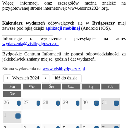
Więcej informacji oraz szczegółów można znaleźć na
przygotowanej stronie internetowej: www.esorics2024.org.
______________________
Kalendarz wydarzeń
odbywających się w
Bydgoszczy
miej
zawsze pod ręką dzięki
aplikacji mobilnej
(Android i iOS).
______________________
Informacje o wydarzeniach przesyłajcie na adres
wydarzenia@visitbydgoszcz.pl
______________________
Bydgoskie Centrum Informacji nie ponosi odpowiedzialności za
jakiekolwiek zmiany miejsc, godzin i dat wydarzeń.
Strona wydarzenia na
www.visitbydgoszcz.pl
‹
Wrzesień 2024
›
idź do dzisiaj
Pon
Wto
Śro
Czw
Pią
Sob
Nie
26
27
28
29
30
31
3
3
3
5
13
21
1
12