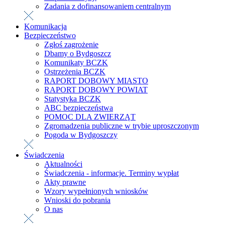
Zadania z dofinansowaniem centralnym
Komunikacja
Bezpieczeństwo
Zgłoś zagrożenie
Dbamy o Bydgoszcz
Komunikaty BCZK
Ostrzeżenia BCZK
RAPORT DOBOWY MIASTO
RAPORT DOBOWY POWIAT
Statystyka BCZK
ABC bezpieczeństwa
POMOC DLA ZWIERZĄT
Zgromadzenia publiczne w trybie uproszczonym
Pogoda w Bydgoszczy
Świadczenia
Aktualności
Świadczenia - informacje. Terminy wypłat
Akty prawne
Wzory wypełnionych wniosków
Wnioski do pobrania
O nas