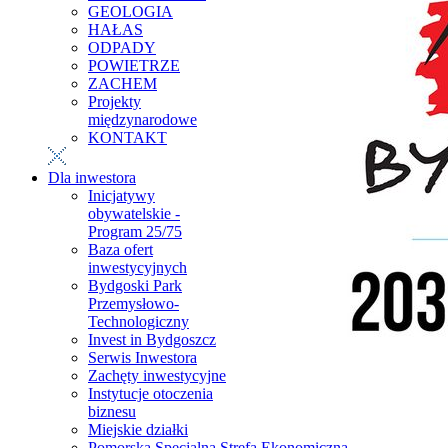
GEOLOGIA
HAŁAS
ODPADY
POWIETRZE
ZACHEM
Projekty
międzynarodowe
KONTAKT
Dla inwestora
Inicjatywy
obywatelskie -
Program 25/75
Baza ofert
inwestycyjnych
Bydgoski Park
Przemysłowo-
Technologiczny
Invest in Bydgoszcz
Serwis Inwestora
Zachęty inwestycyjne
Instytucje otoczenia
biznesu
Miejskie działki
Pomorska Specjalna Strefa Ekonomiczna