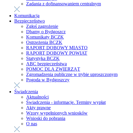
Zadania z dofinansowaniem centralnym
Komunikacja
Bezpieczeństwo
Zgłoś zagrożenie
Dbamy o Bydgoszcz
Komunikaty BCZK
Ostrzeżenia BCZK
RAPORT DOBOWY MIASTO
RAPORT DOBOWY POWIAT
Statystyka BCZK
ABC bezpieczeństwa
POMOC DLA ZWIERZĄT
Zgromadzenia publiczne w trybie uproszczonym
Pogoda w Bydgoszczy
Świadczenia
Aktualności
Świadczenia - informacje. Terminy wypłat
Akty prawne
Wzory wypełnionych wniosków
Wnioski do pobrania
O nas