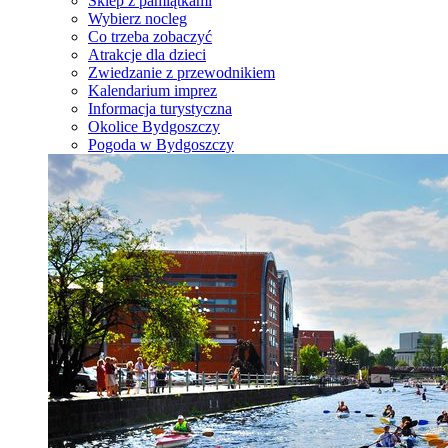
Sklep z pamiątkami
Wybierz nocleg
Co trzeba zobaczyć
Atrakcje dla dzieci
Zwiedzanie z przewodnikiem
Kalendarium imprez
Informacja turystyczna
Okolice Bydgoszczy
Pogoda w Bydgoszczy