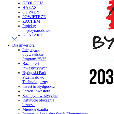
GEOLOGIA
HAŁAS
ODPADY
POWIETRZE
ZACHEM
Projekty
międzynarodowe
KONTAKT
Dla inwestora
Inicjatywy
obywatelskie -
Program 25/75
Baza ofert
inwestycyjnych
Bydgoski Park
Przemysłowo-
Technologiczny
Invest in Bydgoszcz
Serwis Inwestora
Zachęty inwestycyjne
Instytucje otoczenia
biznesu
Miejskie działki
Pomorska Specjalna Strefa Ekonomiczna