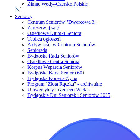
Zimne Wody–Czersko Polskie
Seniorzy
Centrum Seniorów "Dworcowa 3"
Zarezerwuj salę
Osiedlowe Klubiki Seniora
Tablica ogłoszeń
Aktywności w Centrum Seniorów
Seniorada
Bydgoska Rada Seniorów
Osiedlowe Centra Seniora
Korpus Wsparcia Seniorów
Bydgoska Karta Seniora 60+
Bydgoska Koperta Życia
Program "Złota Rączka" - archiwalne
Uniwersytety Trzeciego Wieku
Bydgoskie Dni Seniorek i Seniorów 2025