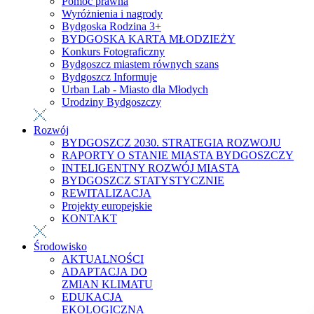
Pomoc prawna
Wyróżnienia i nagrody
Bydgoska Rodzina 3+
BYDGOSKA KARTA MŁODZIEŻY
Konkurs Fotograficzny
Bydgoszcz miastem równych szans
Bydgoszcz Informuje
Urban Lab - Miasto dla Młodych
Urodziny Bydgoszczy
Rozwój
BYDGOSZCZ 2030. STRATEGIA ROZWOJU
RAPORTY O STANIE MIASTA BYDGOSZCZY
INTELIGENTNY ROZWÓJ MIASTA
BYDGOSZCZ STATYSTYCZNIE
REWITALIZACJA
Projekty europejskie
KONTAKT
Środowisko
AKTUALNOŚCI
ADAPTACJA DO
ZMIAN KLIMATU
EDUKACJA
EKOLOGICZNA