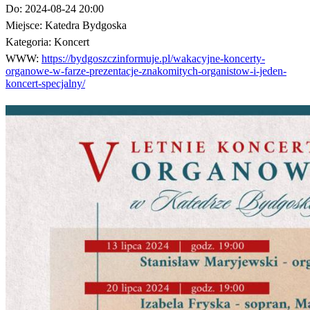
Do:
2024-08-24 20:00
Miejsce:
Katedra Bydgoska
Kategoria:
Koncert
WWW:
https://bydgoszczinformuje.pl/wakacyjne-koncerty-
organowe-w-farze-prezentacje-znakomitych-organistow-i-jeden-
koncert-specjalny/