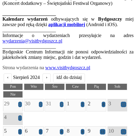
(Koncert dodatkowy – Świętojański Festiwal Organowy)
______________________
Kalendarz wydarzeń
odbywających się w
Bydgoszczy
miej
zawsze pod ręką dzięki
aplikacji mobilnej
(Android i iOS).
______________________
Informacje o wydarzeniach przesyłajcie na adres
wydarzenia@visitbydgoszcz.pl
______________________
Bydgoskie Centrum Informacji nie ponosi odpowiedzialności za
jakiekolwiek zmiany miejsc, godzin i dat wydarzeń.
Strona wydarzenia na
www.visitbydgoszcz.pl
‹
Sierpień 2024
›
idź do dzisiaj
Pon
Wto
Śro
Czw
Pią
Sob
Nie
29
30
31
1
2
3
2
2
3
7
8
13
4
9
5
6
7
8
9
10
2
2
4
8
11
24