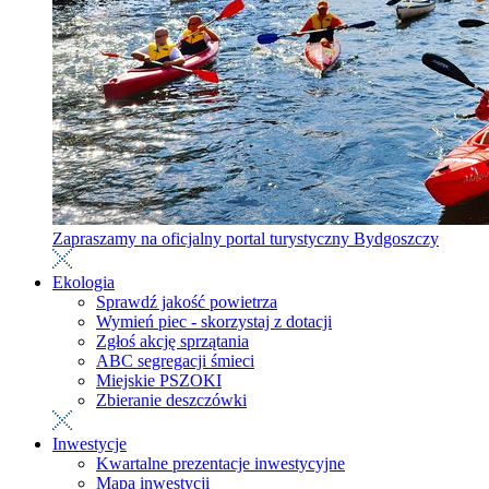
Zapraszamy na oficjalny portal turystyczny Bydgoszczy
Ekologia
Sprawdź jakość powietrza
Wymień piec - skorzystaj z dotacji
Zgłoś akcję sprzątania
ABC segregacji śmieci
Miejskie PSZOKI
Zbieranie deszczówki
Inwestycje
Kwartalne prezentacje inwestycyjne
Mapa inwestycji