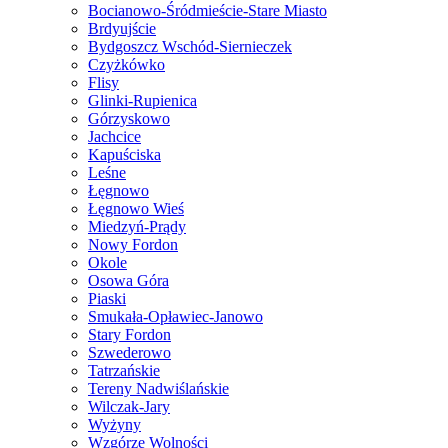
Bocianowo-Śródmieście-Stare Miasto
Brdyujście
Bydgoszcz Wschód-Siernieczek
Czyżkówko
Flisy
Glinki-Rupienica
Górzyskowo
Jachcice
Kapuściska
Leśne
Łęgnowo
Łęgnowo Wieś
Miedzyń-Prądy
Nowy Fordon
Okole
Osowa Góra
Piaski
Smukała-Opławiec-Janowo
Stary Fordon
Szwederowo
Tatrzańskie
Tereny Nadwiślańskie
Wilczak-Jary
Wyżyny
Wzgórze Wolności