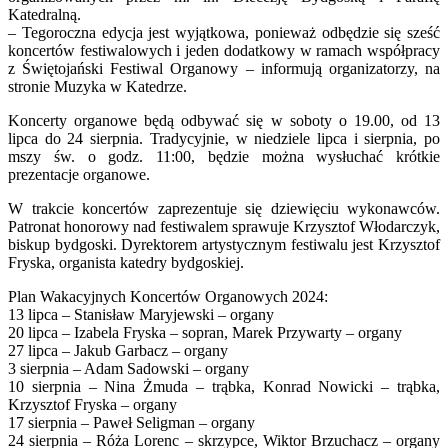
Katedralną.
– Tegoroczna edycja jest wyjątkowa, ponieważ odbędzie się sześć
koncertów festiwalowych i jeden dodatkowy w ramach współpracy
z Świętojański Festiwal Organowy – informują organizatorzy, na
stronie Muzyka w Katedrze.
Koncerty organowe będą odbywać się w soboty o 19.00, od 13
lipca do 24 sierpnia. Tradycyjnie, w niedziele lipca i sierpnia, po
mszy św. o godz. 11:00, będzie można wysłuchać krótkie
prezentacje organowe.
W trakcie koncertów zaprezentuje się dziewięciu wykonawców.
Patronat honorowy nad festiwalem sprawuje Krzysztof Włodarczyk,
biskup bydgoski. Dyrektorem artystycznym festiwalu jest Krzysztof
Fryska, organista katedry bydgoskiej.
Plan Wakacyjnych Koncertów Organowych 2024:
13 lipca – Stanisław Maryjewski – organy
20 lipca – Izabela Fryska – sopran, Marek Przywarty – organy
27 lipca – Jakub Garbacz – organy
3 sierpnia – Adam Sadowski – organy
10 sierpnia – Nina Żmuda – trąbka, Konrad Nowicki – trąbka,
Krzysztof Fryska – organy
17 sierpnia – Paweł Seligman – organy
24 sierpnia – Róża Lorenc – skrzypce, Wiktor Brzuchacz – organy