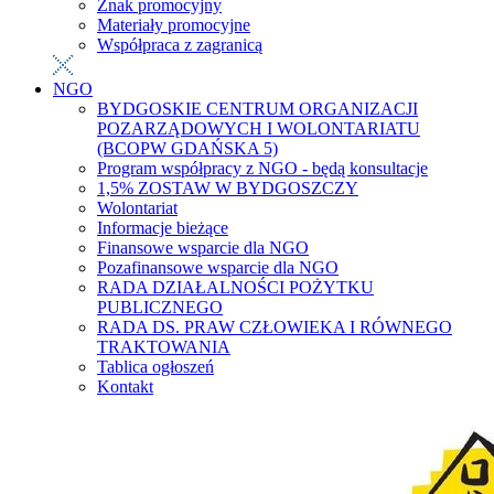
Znak promocyjny
Materiały promocyjne
Współpraca z zagranicą
NGO
BYDGOSKIE CENTRUM ORGANIZACJI
POZARZĄDOWYCH I WOLONTARIATU
(BCOPW GDAŃSKA 5)
Program współpracy z NGO - będą konsultacje
1,5% ZOSTAW W BYDGOSZCZY
Wolontariat
Informacje bieżące
Finansowe wsparcie dla NGO
Pozafinansowe wsparcie dla NGO
RADA DZIAŁALNOŚCI POŻYTKU
PUBLICZNEGO
RADA DS. PRAW CZŁOWIEKA I RÓWNEGO
TRAKTOWANIA
Tablica ogłoszeń
Kontakt