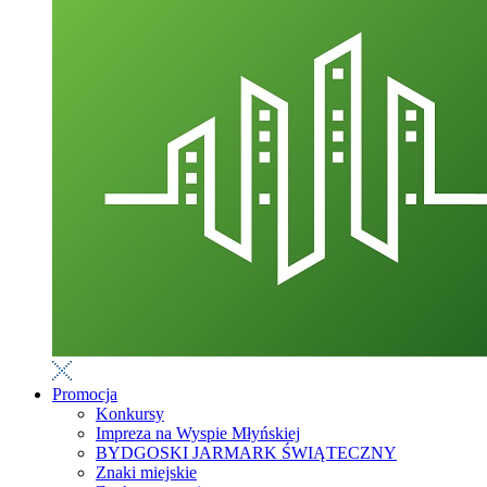
Promocja
Konkursy
Impreza na Wyspie Młyńskiej
BYDGOSKI JARMARK ŚWIĄTECZNY
Znaki miejskie