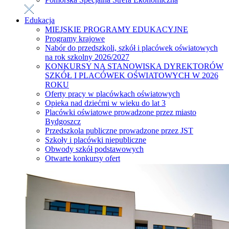
Edukacja
MIEJSKIE PROGRAMY EDUKACYJNE
Programy krajowe
Nabór do przedszkoli, szkół i placówek oświatowych
na rok szkolny 2026/2027
KONKURSY NA STANOWISKA DYREKTORÓW
SZKÓŁ I PLACÓWEK OŚWIATOWYCH W 2026
ROKU
Oferty pracy w placówkach oświatowych
Opieka nad dziećmi w wieku do lat 3
Placówki oświatowe prowadzone przez miasto
Bydgoszcz
Przedszkola publiczne prowadzone przez JST
Szkoły i placówki niepubliczne
Obwody szkół podstawowych
Otwarte konkursy ofert