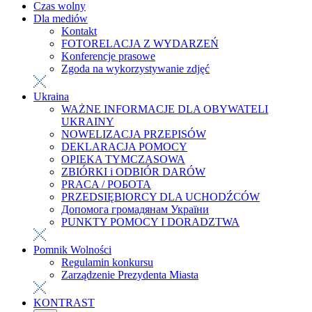
Czas wolny
Dla mediów
Kontakt
FOTORELACJA Z WYDARZEŃ
Konferencje prasowe
Zgoda na wykorzystywanie zdjęć
Ukraina
WAŻNE INFORMACJE DLA OBYWATELI
UKRAINY
NOWELIZACJA PRZEPISÓW
DEKLARACJA POMOCY
OPIEKA TYMCZASOWA
ZBIÓRKI i ODBIÓR DARÓW
PRACA / РОБОТА
PRZEDSIĘBIORCY DLA UCHODŹCÓW
Допомога громадянам України
PUNKTY POMOCY I DORADZTWA
Pomnik Wolności
Regulamin konkursu
Zarządzenie Prezydenta Miasta
KONTRAST