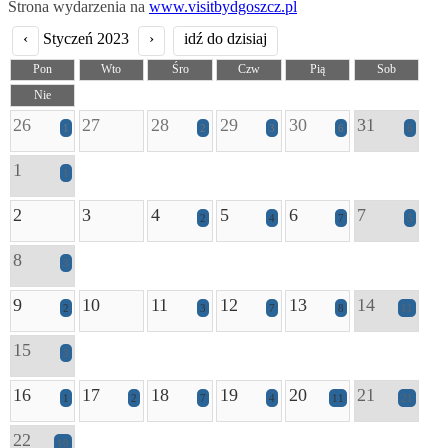
Strona wydarzenia na
www.visitbydgoszcz.pl
‹
Styczeń 2023
›
idź do dzisiaj
Pon
Wto
Śro
Czw
Pią
Sob
Nie
26
27
28
29
30
31
1
2
3
6
6
1
1
2
3
4
5
6
7
2
4
7
5
8
3
9
10
11
12
13
14
2
3
7
8
11
15
3
16
17
18
19
20
21
1
2
7
4
11
21
22
10