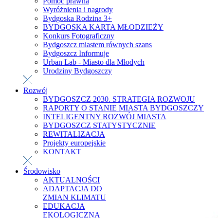
Pomoc prawna
Wyróżnienia i nagrody
Bydgoska Rodzina 3+
BYDGOSKA KARTA MŁODZIEŻY
Konkurs Fotograficzny
Bydgoszcz miastem równych szans
Bydgoszcz Informuje
Urban Lab - Miasto dla Młodych
Urodziny Bydgoszczy
Rozwój
BYDGOSZCZ 2030. STRATEGIA ROZWOJU
RAPORTY O STANIE MIASTA BYDGOSZCZY
INTELIGENTNY ROZWÓJ MIASTA
BYDGOSZCZ STATYSTYCZNIE
REWITALIZACJA
Projekty europejskie
KONTAKT
Środowisko
AKTUALNOŚCI
ADAPTACJA DO
ZMIAN KLIMATU
EDUKACJA
EKOLOGICZNA