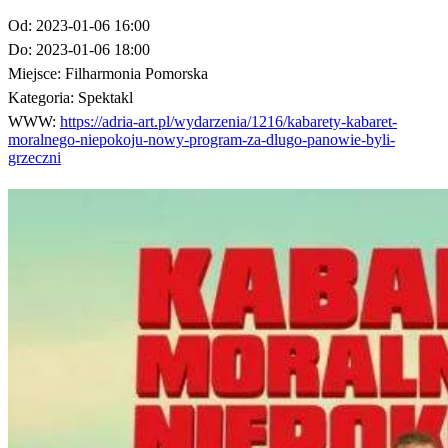
Od:
2023-01-06 16:00
Do:
2023-01-06 18:00
Miejsce:
Filharmonia Pomorska
Kategoria:
Spektakl
WWW:
https://adria-art.pl/wydarzenia/1216/kabarety-kabaret-
moralnego-niepokoju-nowy-program-za-dlugo-panowie-byli-
grzeczni