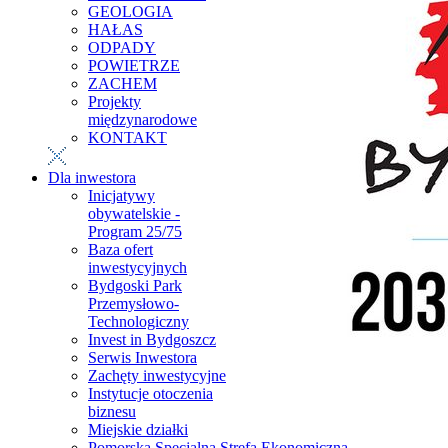
GEOLOGIA
HAŁAS
ODPADY
POWIETRZE
ZACHEM
Projekty
międzynarodowe
KONTAKT
Dla inwestora
Inicjatywy
obywatelskie -
Program 25/75
Baza ofert
inwestycyjnych
Bydgoski Park
Przemysłowo-
Technologiczny
Invest in Bydgoszcz
Serwis Inwestora
Zachęty inwestycyjne
Instytucje otoczenia
biznesu
Miejskie działki
Pomorska Specjalna Strefa Ekonomiczna