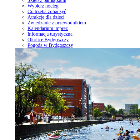
Sklep z pamiątkami
Wybierz nocleg
Co trzeba zobaczyć
Atrakcje dla dzieci
Zwiedzanie z przewodnikiem
Kalendarium imprez
Informacja turystyczna
Okolice Bydgoszczy
Pogoda w Bydgoszczy