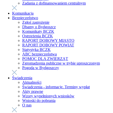
Zadania z dofinansowaniem centralnym
Komunikacja
Bezpieczeństwo
Zgłoś zagrożenie
Dbamy o Bydgoszcz
Komunikaty BCZK
Ostrzeżenia BCZK
RAPORT DOBOWY MIASTO
RAPORT DOBOWY POWIAT
Statystyka BCZK
ABC bezpieczeństwa
POMOC DLA ZWIERZĄT
Zgromadzenia publiczne w trybie uproszczonym
Pogoda w Bydgoszczy
Świadczenia
Aktualności
Świadczenia - informacje. Terminy wypłat
Akty prawne
Wzory wypełnionych wniosków
Wnioski do pobrania
O nas