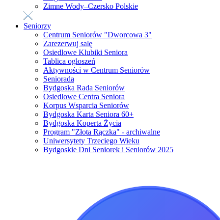
Zimne Wody–Czersko Polskie
Seniorzy
Centrum Seniorów "Dworcowa 3"
Zarezerwuj salę
Osiedlowe Klubiki Seniora
Tablica ogłoszeń
Aktywności w Centrum Seniorów
Seniorada
Bydgoska Rada Seniorów
Osiedlowe Centra Seniora
Korpus Wsparcia Seniorów
Bydgoska Karta Seniora 60+
Bydgoska Koperta Życia
Program "Złota Rączka" - archiwalne
Uniwersytety Trzeciego Wieku
Bydgoskie Dni Seniorek i Seniorów 2025