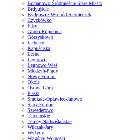
Bocianowo-Śródmieście-Stare Miasto
Brdyujście
Bydgoszcz Wschód-Siernieczek
Czyżkówko
Flisy
Glinki-Rupienica
Górzyskowo
Jachcice
Kapuściska
Leśne
Łęgnowo
Łęgnowo Wieś
Miedzyń-Prądy
Nowy Fordon
Okole
Osowa Góra
Piaski
Smukała-Opławiec-Janowo
Stary Fordon
Szwederowo
Tatrzańskie
Tereny Nadwiślańskie
Wilczak-Jary
Wyżyny
Wzgórze Wolności