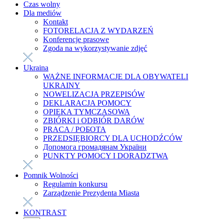
Czas wolny
Dla mediów
Kontakt
FOTORELACJA Z WYDARZEŃ
Konferencje prasowe
Zgoda na wykorzystywanie zdjęć
Ukraina
WAŻNE INFORMACJE DLA OBYWATELI
UKRAINY
NOWELIZACJA PRZEPISÓW
DEKLARACJA POMOCY
OPIEKA TYMCZASOWA
ZBIÓRKI i ODBIÓR DARÓW
PRACA / РОБОТА
PRZEDSIĘBIORCY DLA UCHODŹCÓW
Допомога громадянам України
PUNKTY POMOCY I DORADZTWA
Pomnik Wolności
Regulamin konkursu
Zarządzenie Prezydenta Miasta
KONTRAST