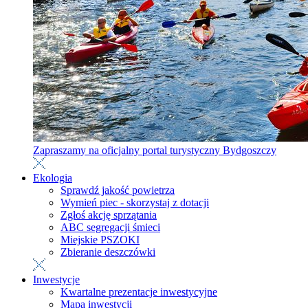
Zapraszamy na oficjalny portal turystyczny Bydgoszczy
Ekologia
Sprawdź jakość powietrza
Wymień piec - skorzystaj z dotacji
Zgłoś akcję sprzątania
ABC segregacji śmieci
Miejskie PSZOKI
Zbieranie deszczówki
Inwestycje
Kwartalne prezentacje inwestycyjne
Mapa inwestycji