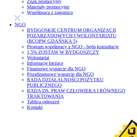
Znak promocyjny
Materiały promocyjne
Współpraca z zagranicą
NGO
BYDGOSKIE CENTRUM ORGANIZACJI
POZARZĄDOWYCH I WOLONTARIATU
(BCOPW GDAŃSKA 5)
Program współpracy z NGO - będą konsultacje
1,5% ZOSTAW W BYDGOSZCZY
Wolontariat
Informacje bieżące
Finansowe wsparcie dla NGO
Pozafinansowe wsparcie dla NGO
RADA DZIAŁALNOŚCI POŻYTKU
PUBLICZNEGO
RADA DS. PRAW CZŁOWIEKA I RÓWNEGO
TRAKTOWANIA
Tablica ogłoszeń
Kontakt