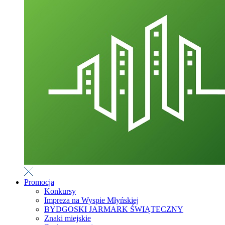
Promocja
Konkursy
Impreza na Wyspie Młyńskiej
BYDGOSKI JARMARK ŚWIĄTECZNY
Znaki miejskie