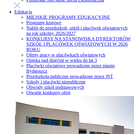
Edukacja
MIEJSKIE PROGRAMY EDUKACYJNE
Programy krajowe
Nabór do przedszkoli, szkół i placówek oświatowych
na rok szkolny 2026/2027
KONKURSY NA STANOWISKA DYREKTORÓW
SZKÓŁ I PLACÓWEK OŚWIATOWYCH W 2026
ROKU
Oferty pracy w placówkach oświatowych
Opieka nad dziećmi w wieku do lat 3
Placówki oświatowe prowadzone przez miasto
Bydgoszcz
Przedszkola publiczne prowadzone przez JST
Szkoły i placówki niepubliczne
Obwody szkół podstawowych
Otwarte konkursy ofert