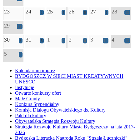
23
24
25
26
27
28
1
4
8
6
13
29
11
30
31
1
2
3
4
8
5
9
6
14
13
5
9
Kalendarium imprez
BYDGOSZCZ W SIECI MIAST KREATYWNYCH
UNESCO
Instytucje
Otwarte konkursy ofert
Małe Granty
Konkurs Stypendialny
Komisja Dialogu Obywatelskiego ds. Kultury
Pakt dla kultury
Obywatelska Strategia Rozwoju Kultury
Strategia Rozwoju Kultury Miasta Bydgoszczy na lata 2017-
2026
Bydgoska Literacka Nagroda Roku "Strzała Łuczniczki"