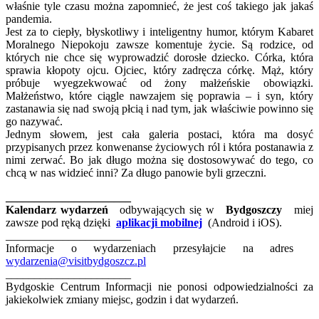
właśnie tyle czasu można zapomnieć, że jest coś takiego jak jakaś
pandemia.
Jest za to ciepły, błyskotliwy i inteligentny humor, którym Kabaret
Moralnego Niepokoju zawsze komentuje życie. Są rodzice, od
których nie chce się wyprowadzić dorosłe dziecko. Córka, która
sprawia kłopoty ojcu. Ojciec, który zadręcza córkę. Mąż, który
próbuje wyegzekwować od żony małżeńskie obowiązki.
Małżeństwo, które ciągle nawzajem się poprawia – i syn, który
zastanawia się nad swoją płcią i nad tym, jak właściwie powinno się
go nazywać.
Jednym słowem, jest cała galeria postaci, która ma dosyć
przypisanych przez konwenanse życiowych ról i która postanawia z
nimi zerwać. Bo jak długo można się dostosowywać do tego, co
chcą w nas widzieć inni? Za długo panowie byli grzeczni.
______________________
Kalendarz wydarzeń
odbywających się w
Bydgoszczy
miej
zawsze pod ręką dzięki
aplikacji mobilnej
(Android i iOS).
______________________
Informacje o wydarzeniach przesyłajcie na adres
wydarzenia@visitbydgoszcz.pl
______________________
Bydgoskie Centrum Informacji nie ponosi odpowiedzialności za
jakiekolwiek zmiany miejsc, godzin i dat wydarzeń.