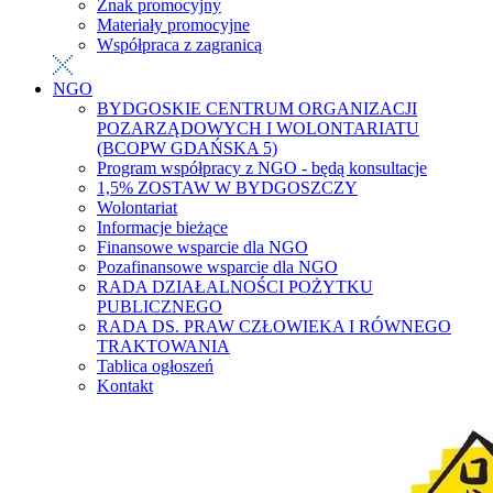
Znak promocyjny
Materiały promocyjne
Współpraca z zagranicą
NGO
BYDGOSKIE CENTRUM ORGANIZACJI
POZARZĄDOWYCH I WOLONTARIATU
(BCOPW GDAŃSKA 5)
Program współpracy z NGO - będą konsultacje
1,5% ZOSTAW W BYDGOSZCZY
Wolontariat
Informacje bieżące
Finansowe wsparcie dla NGO
Pozafinansowe wsparcie dla NGO
RADA DZIAŁALNOŚCI POŻYTKU
PUBLICZNEGO
RADA DS. PRAW CZŁOWIEKA I RÓWNEGO
TRAKTOWANIA
Tablica ogłoszeń
Kontakt