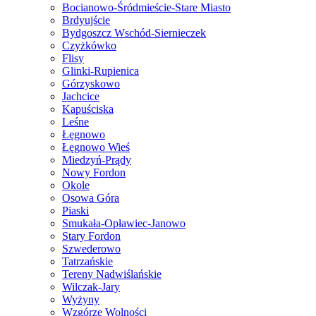
Bocianowo-Śródmieście-Stare Miasto
Brdyujście
Bydgoszcz Wschód-Siernieczek
Czyżkówko
Flisy
Glinki-Rupienica
Górzyskowo
Jachcice
Kapuściska
Leśne
Łęgnowo
Łęgnowo Wieś
Miedzyń-Prądy
Nowy Fordon
Okole
Osowa Góra
Piaski
Smukała-Opławiec-Janowo
Stary Fordon
Szwederowo
Tatrzańskie
Tereny Nadwiślańskie
Wilczak-Jary
Wyżyny
Wzgórze Wolności