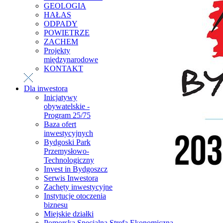
GEOLOGIA
HAŁAS
ODPADY
POWIETRZE
ZACHEM
Projekty
międzynarodowe
KONTAKT
Dla inwestora
Inicjatywy
obywatelskie -
Program 25/75
Baza ofert
inwestycyjnych
Bydgoski Park
Przemysłowo-
Technologiczny
Invest in Bydgoszcz
Serwis Inwestora
Zachęty inwestycyjne
Instytucje otoczenia
biznesu
Miejskie działki
Pomorska Specjalna Strefa Ekonomiczna