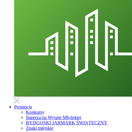
Promocja
Konkursy
Impreza na Wyspie Młyńskiej
BYDGOSKI JARMARK ŚWIĄTECZNY
Znaki miejskie