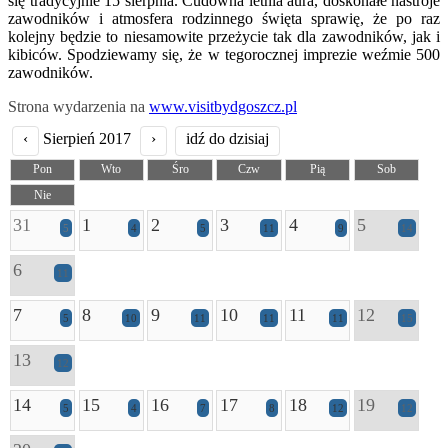
się tradycyjnie 15 sierpnia. Cudowna letnia aura, doskonałe nastroje
zawodników i atmosfera rodzinnego święta sprawię, że po raz
kolejny będzie to niesamowite przeżycie tak dla zawodników, jak i
kibiców. Spodziewamy się, że w tegorocznej imprezie weźmie 500
zawodników.
Strona wydarzenia na
www.visitbydgoszcz.pl
‹
Sierpień 2017
›
idź do dzisiaj
Pon
Wto
Śro
Czw
Pią
Sob
Nie
31
1
2
3
4
5
5
4
5
11
9
14
6
11
7
8
9
10
11
12
5
10
11
11
11
15
13
12
14
15
16
17
18
19
5
4
7
8
12
12