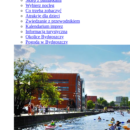
Sklep z pamiątkami
Wybierz nocleg
Co trzeba zobaczyć
Atrakcje dla dzieci
Zwiedzanie z przewodnikiem
Kalendarium imprez
Informacja turystyczna
Okolice Bydgoszczy
Pogoda w Bydgoszczy