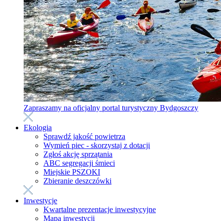
Zapraszamy na oficjalny portal turystyczny Bydgoszczy
Ekologia
Sprawdź jakość powietrza
Wymień piec - skorzystaj z dotacji
Zgłoś akcję sprzątania
ABC segregacji śmieci
Miejskie PSZOKI
Zbieranie deszczówki
Inwestycje
Kwartalne prezentacje inwestycyjne
Mapa inwestycji