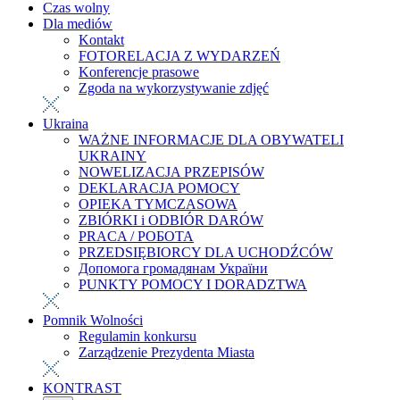
Czas wolny
Dla mediów
Kontakt
FOTORELACJA Z WYDARZEŃ
Konferencje prasowe
Zgoda na wykorzystywanie zdjęć
Ukraina
WAŻNE INFORMACJE DLA OBYWATELI
UKRAINY
NOWELIZACJA PRZEPISÓW
DEKLARACJA POMOCY
OPIEKA TYMCZASOWA
ZBIÓRKI i ODBIÓR DARÓW
PRACA / РОБОТА
PRZEDSIĘBIORCY DLA UCHODŹCÓW
Допомога громадянам України
PUNKTY POMOCY I DORADZTWA
Pomnik Wolności
Regulamin konkursu
Zarządzenie Prezydenta Miasta
KONTRAST