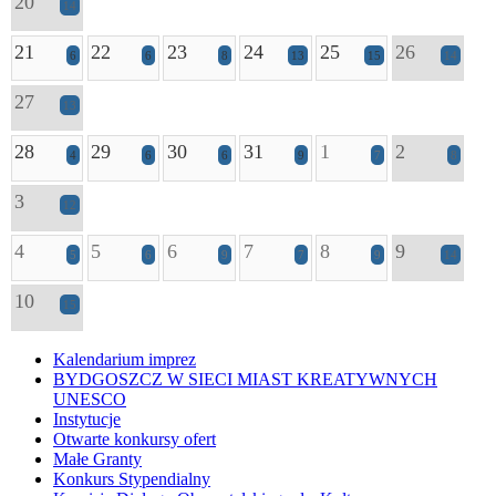
20
14
21
22
23
24
25
26
6
6
8
13
15
14
27
13
28
29
30
31
1
2
4
6
6
9
7
8
3
12
4
5
6
7
8
9
5
6
9
7
9
14
10
15
Kalendarium imprez
BYDGOSZCZ W SIECI MIAST KREATYWNYCH
UNESCO
Instytucje
Otwarte konkursy ofert
Małe Granty
Konkurs Stypendialny