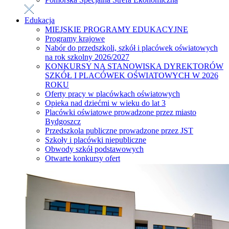
Edukacja
MIEJSKIE PROGRAMY EDUKACYJNE
Programy krajowe
Nabór do przedszkoli, szkół i placówek oświatowych
na rok szkolny 2026/2027
KONKURSY NA STANOWISKA DYREKTORÓW
SZKÓŁ I PLACÓWEK OŚWIATOWYCH W 2026
ROKU
Oferty pracy w placówkach oświatowych
Opieka nad dziećmi w wieku do lat 3
Placówki oświatowe prowadzone przez miasto
Bydgoszcz
Przedszkola publiczne prowadzone przez JST
Szkoły i placówki niepubliczne
Obwody szkół podstawowych
Otwarte konkursy ofert