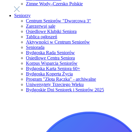
Zimne Wody–Czersko Polskie
Seniorzy
Centrum Seniorów "Dworcowa 3"
Zarezerwuj salę
Osiedlowe Klubiki Seniora
Tablica ogłoszeń
Aktywności w Centrum Seniorów
Seniorada
Bydgoska Rada Seniorów
Osiedlowe Centra Seniora
Korpus Wsparcia Seniorów
Bydgoska Karta Seniora 60+
Bydgoska Koperta Życia
Program "Złota Rączka" - archiwalne
Uniwersytety Trzeciego Wieku
Bydgoskie Dni Seniorek i Seniorów 2025