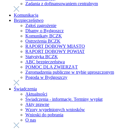
Zadania z dofinansowaniem centralnym
Komunikacja
Bezpieczeństwo
Zgłoś zagrożenie
Dbamy o Bydgoszcz
Komunikaty BCZK
Ostrzeżenia BCZK
RAPORT DOBOWY MIASTO
RAPORT DOBOWY POWIAT
Statystyka BCZK
ABC bezpieczeństwa
POMOC DLA ZWIERZĄT
Zgromadzenia publiczne w trybie uproszczonym
Pogoda w Bydgoszczy
Świadczenia
Aktualności
Świadczenia - informacje. Terminy wypłat
Akty prawne
Wzory wypełnionych wniosków
Wnioski do pobrania
O nas