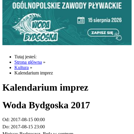
Tutaj jesteś:
Strona główna
»
Kultura
»
Kalendarium imprez
Kalendarium imprez
Woda Bydgoska 2017
Od:
2017-08-15 00:00
Do:
2017-08-15 23:00
Miejsce:
Bydgoszcz, Brda w centrum