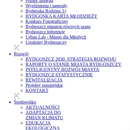
Pomoc prawna
Wyróżnienia i nagrody
Bydgoska Rodzina 3+
BYDGOSKA KARTA MŁODZIEŻY
Konkurs Fotograficzny
Bydgoszcz miastem równych szans
Bydgoszcz Informuje
Urban Lab - Miasto dla Młodych
Urodziny Bydgoszczy
Rozwój
BYDGOSZCZ 2030. STRATEGIA ROZWOJU
RAPORTY O STANIE MIASTA BYDGOSZCZY
INTELIGENTNY ROZWÓJ MIASTA
BYDGOSZCZ STATYSTYCZNIE
REWITALIZACJA
Projekty europejskie
KONTAKT
Środowisko
AKTUALNOŚCI
ADAPTACJA DO
ZMIAN KLIMATU
EDUKACJA
EKOLOGICZNA