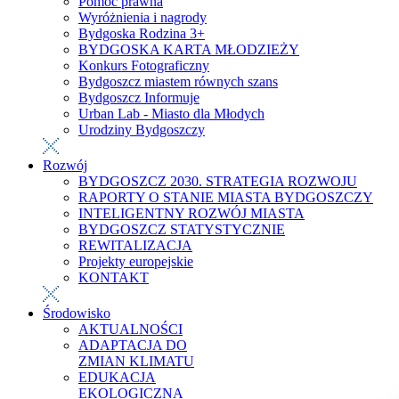
Pomoc prawna
Wyróżnienia i nagrody
Bydgoska Rodzina 3+
BYDGOSKA KARTA MŁODZIEŻY
Konkurs Fotograficzny
Bydgoszcz miastem równych szans
Bydgoszcz Informuje
Urban Lab - Miasto dla Młodych
Urodziny Bydgoszczy
Rozwój
BYDGOSZCZ 2030. STRATEGIA ROZWOJU
RAPORTY O STANIE MIASTA BYDGOSZCZY
INTELIGENTNY ROZWÓJ MIASTA
BYDGOSZCZ STATYSTYCZNIE
REWITALIZACJA
Projekty europejskie
KONTAKT
Środowisko
AKTUALNOŚCI
ADAPTACJA DO
ZMIAN KLIMATU
EDUKACJA
EKOLOGICZNA