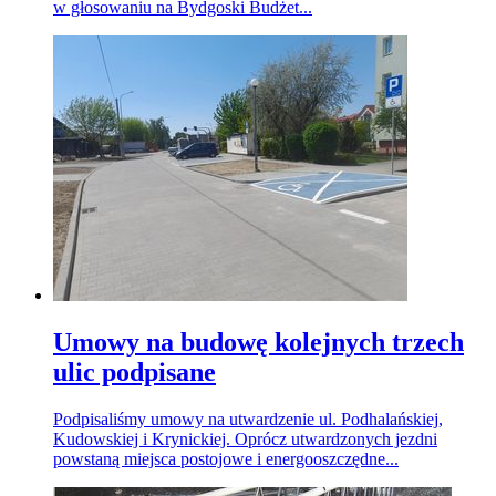
w głosowaniu na Bydgoski Budżet...
Umowy na budowę kolejnych trzech
ulic podpisane
Podpisaliśmy umowy na utwardzenie ul. Podhalańskiej,
Kudowskiej i Krynickiej. Oprócz utwardzonych jezdni
powstaną miejsca postojowe i energooszczędne...