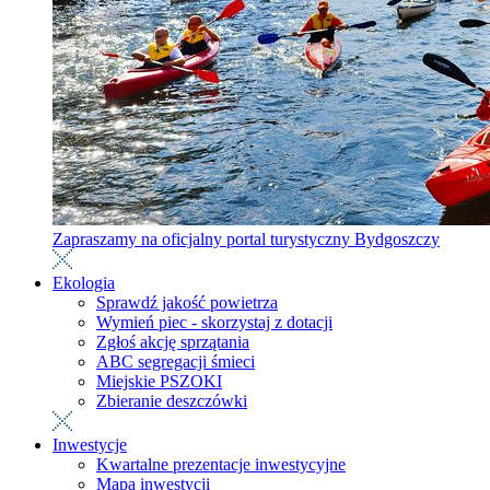
Zapraszamy na oficjalny portal turystyczny Bydgoszczy
Ekologia
Sprawdź jakość powietrza
Wymień piec - skorzystaj z dotacji
Zgłoś akcję sprzątania
ABC segregacji śmieci
Miejskie PSZOKI
Zbieranie deszczówki
Inwestycje
Kwartalne prezentacje inwestycyjne
Mapa inwestycji