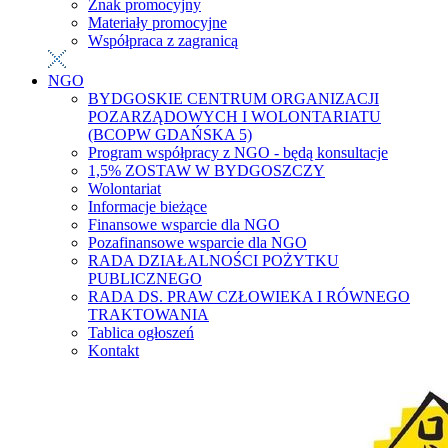
Znak promocyjny
Materiały promocyjne
Współpraca z zagranicą
NGO
BYDGOSKIE CENTRUM ORGANIZACJI
POZARZĄDOWYCH I WOLONTARIATU
(BCOPW GDAŃSKA 5)
Program współpracy z NGO - będą konsultacje
1,5% ZOSTAW W BYDGOSZCZY
Wolontariat
Informacje bieżące
Finansowe wsparcie dla NGO
Pozafinansowe wsparcie dla NGO
RADA DZIAŁALNOŚCI POŻYTKU
PUBLICZNEGO
RADA DS. PRAW CZŁOWIEKA I RÓWNEGO
TRAKTOWANIA
Tablica ogłoszeń
Kontakt