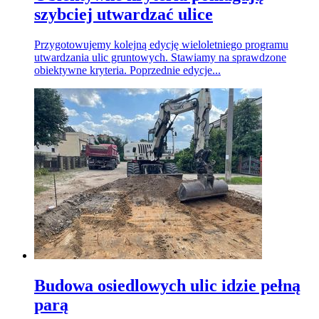
szybciej utwardzać ulice
Przygotowujemy kolejną edycję wieloletniego programu
utwardzania ulic gruntowych. Stawiamy na sprawdzone
obiektywne kryteria. Poprzednie edycje...
Budowa osiedlowych ulic idzie pełną
parą