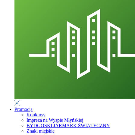
Promocja
Konkursy
Impreza na Wyspie Młyńskiej
BYDGOSKI JARMARK ŚWIĄTECZNY
Znaki miejskie