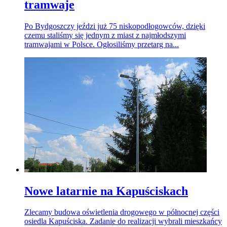
tramwaje
Po Bydgoszczy jeździ już 75 niskopodłogowców, dzięki
czemu staliśmy się jednym z miast z najmłodszymi
tramwajami w Polsce. Ogłosiliśmy przetarg na...
Nowe latarnie na Kapuściskach
Zlecamy budowa oświetlenia drogowego w północnej części
osiedla Kapuściska. Zadanie do realizacji wybrali mieszkańcy