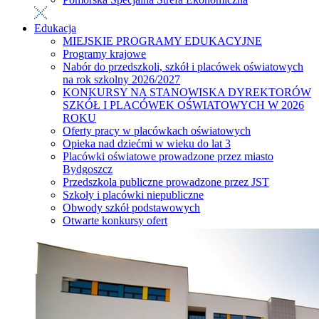
Edukacja
MIEJSKIE PROGRAMY EDUKACYJNE
Programy krajowe
Nabór do przedszkoli, szkół i placówek oświatowych
na rok szkolny 2026/2027
KONKURSY NA STANOWISKA DYREKTORÓW
SZKÓŁ I PLACÓWEK OŚWIATOWYCH W 2026
ROKU
Oferty pracy w placówkach oświatowych
Opieka nad dziećmi w wieku do lat 3
Placówki oświatowe prowadzone przez miasto
Bydgoszcz
Przedszkola publiczne prowadzone przez JST
Szkoły i placówki niepubliczne
Obwody szkół podstawowych
Otwarte konkursy ofert