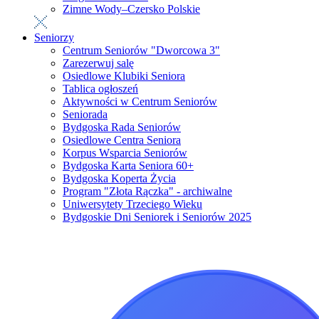
Zimne Wody–Czersko Polskie
Seniorzy
Centrum Seniorów "Dworcowa 3"
Zarezerwuj salę
Osiedlowe Klubiki Seniora
Tablica ogłoszeń
Aktywności w Centrum Seniorów
Seniorada
Bydgoska Rada Seniorów
Osiedlowe Centra Seniora
Korpus Wsparcia Seniorów
Bydgoska Karta Seniora 60+
Bydgoska Koperta Życia
Program "Złota Rączka" - archiwalne
Uniwersytety Trzeciego Wieku
Bydgoskie Dni Seniorek i Seniorów 2025