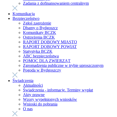
Zadania z dofinansowaniem centralnym
Komunikacja
Bezpieczeństwo
Zgłoś zagrożenie
Dbamy o Bydgoszcz
Komunikaty BCZK
Ostrzeżenia BCZK
RAPORT DOBOWY MIASTO
RAPORT DOBOWY POWIAT
Statystyka BCZK
ABC bezpieczeństwa
POMOC DLA ZWIERZĄT
Zgromadzenia publiczne w trybie uproszczonym
Pogoda w Bydgoszczy
Świadczenia
Aktualności
Świadczenia - informacje. Terminy wypłat
Akty prawne
Wzory wypełnionych wniosków
Wnioski do pobrania
O nas