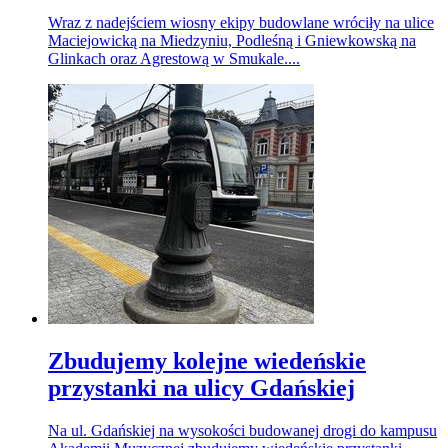
Wraz z nadejściem wiosny ekipy budowlane wróciły na ulice
Maciejowicką na Miedzyniu, Podleśną i Gniewkowską na
Glinkach oraz Agrestową w Smukale....
Zbudujemy kolejne wiedeńskie
przystanki na ulicy Gdańskiej
Na ul. Gdańskiej na wysokości budowanej drogi do kampusu