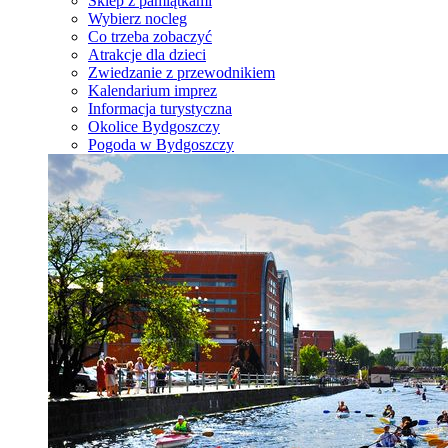
Sklep z pamiątkami
Wybierz nocleg
Co trzeba zobaczyć
Atrakcje dla dzieci
Zwiedzanie z przewodnikiem
Kalendarium imprez
Informacja turystyczna
Okolice Bydgoszczy
Pogoda w Bydgoszczy