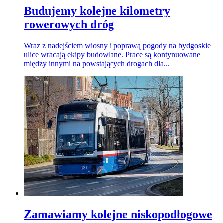
Budujemy kolejne kilometry
rowerowych dróg
Wraz z nadejściem wiosny i poprawą pogody na bydgoskie
ulice wracają ekipy budowlane. Prace są kontynuowane
między innymi na powstających drogach dla...
Zamawiamy kolejne niskopodłogowe