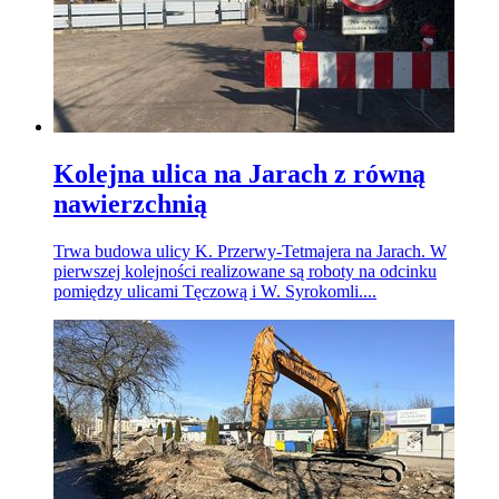
Kolejna ulica na Jarach z równą
nawierzchnią
Trwa budowa ulicy K. Przerwy-Tetmajera na Jarach. W
pierwszej kolejności realizowane są roboty na odcinku
pomiędzy ulicami Tęczową i W. Syrokomli....