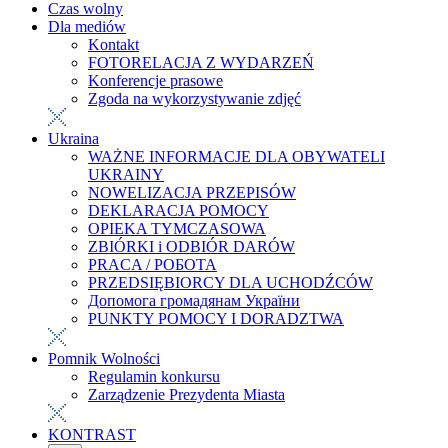
Czas wolny
Dla mediów
Kontakt
FOTORELACJA Z WYDARZEŃ
Konferencje prasowe
Zgoda na wykorzystywanie zdjęć
Ukraina
WAŻNE INFORMACJE DLA OBYWATELI
UKRAINY
NOWELIZACJA PRZEPISÓW
DEKLARACJA POMOCY
OPIEKA TYMCZASOWA
ZBIÓRKI i ODBIÓR DARÓW
PRACA / РОБОТА
PRZEDSIĘBIORCY DLA UCHODŹCÓW
Допомога громадянам України
PUNKTY POMOCY I DORADZTWA
Pomnik Wolności
Regulamin konkursu
Zarządzenie Prezydenta Miasta
KONTRAST