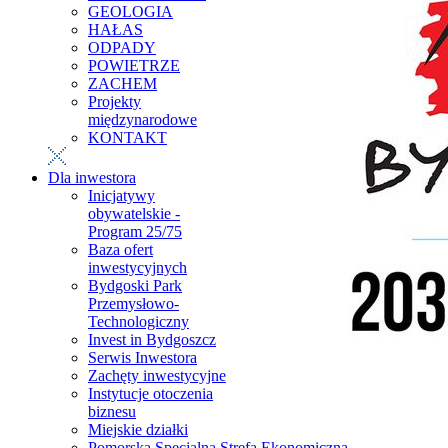
GEOLOGIA
HAŁAS
ODPADY
POWIETRZE
ZACHEM
Projekty
międzynarodowe
KONTAKT
Dla inwestora
Inicjatywy
obywatelskie -
Program 25/75
Baza ofert
inwestycyjnych
Bydgoski Park
Przemysłowo-
Technologiczny
Invest in Bydgoszcz
Serwis Inwestora
Zachęty inwestycyjne
Instytucje otoczenia
biznesu
Miejskie działki
Pomorska Specjalna Strefa Ekonomiczna