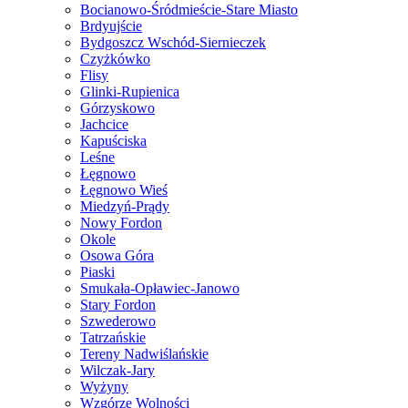
Bocianowo-Śródmieście-Stare Miasto
Brdyujście
Bydgoszcz Wschód-Siernieczek
Czyżkówko
Flisy
Glinki-Rupienica
Górzyskowo
Jachcice
Kapuściska
Leśne
Łęgnowo
Łęgnowo Wieś
Miedzyń-Prądy
Nowy Fordon
Okole
Osowa Góra
Piaski
Smukała-Opławiec-Janowo
Stary Fordon
Szwederowo
Tatrzańskie
Tereny Nadwiślańskie
Wilczak-Jary
Wyżyny
Wzgórze Wolności