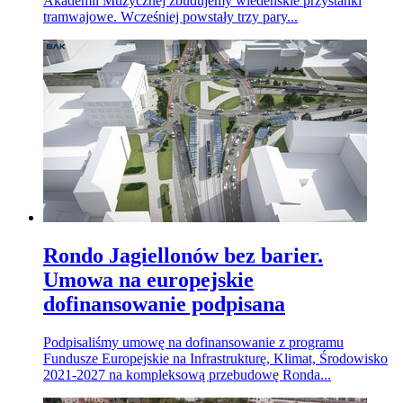
Akademii Muzycznej zbudujemy wiedeńskie przystanki
tramwajowe. Wcześniej powstały trzy pary...
Rondo Jagiellonów bez barier.
Umowa na europejskie
dofinansowanie podpisana
Podpisaliśmy umowę na dofinansowanie z programu
Fundusze Europejskie na Infrastrukturę, Klimat, Środowisko
2021-2027 na kompleksową przebudowę Ronda...