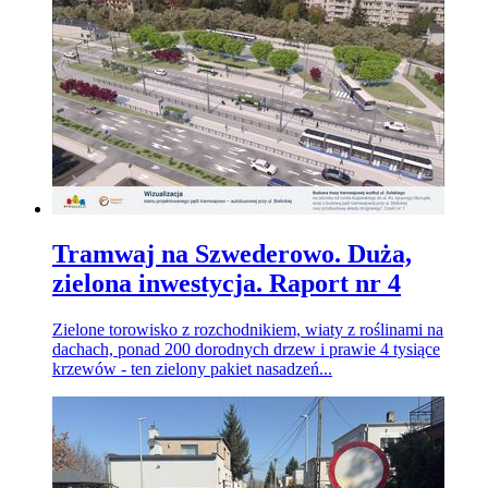
Tramwaj na Szwederowo. Duża,
zielona inwestycja. Raport nr 4
Zielone torowisko z rozchodnikiem, wiaty z roślinami na
dachach, ponad 200 dorodnych drzew i prawie 4 tysiące
krzewów - ten zielony pakiet nasadzeń...