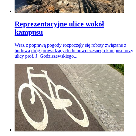
Reprezentacyjne ulice wokół
kampusu
Wraz z poprawą pogody rozpoczęły się roboty związane z
budową dróg prowadzących do nowoczesnego kampusu przy
ulicy prof. J. Godziszewskiego....