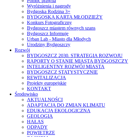
Pomoc prawna
Wyróżnienia i nagrody
Bydgoska Rodzina 3+
BYDGOSKA KARTA MŁODZIEŻY
Konkurs Fotograficzny
Bydgoszcz miastem równych szans
Bydgoszcz Informuje
Urban Lab - Miasto dla Młodych
Urodziny Bydgoszczy
Rozwój
BYDGOSZCZ 2030. STRATEGIA ROZWOJU
RAPORTY O STANIE MIASTA BYDGOSZCZY
INTELIGENTNY ROZWÓJ MIASTA
BYDGOSZCZ STATYSTYCZNIE
REWITALIZACJA
Projekty europejskie
KONTAKT
Środowisko
AKTUALNOŚCI
ADAPTACJA DO ZMIAN KLIMATU
EDUKACJA EKOLOGICZNA
GEOLOGIA
HAŁAS
ODPADY
POWIETRZE