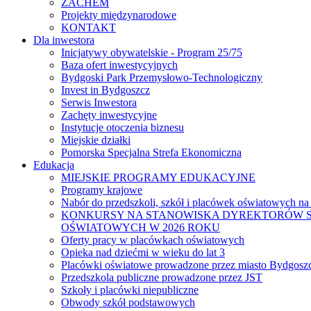
ZACHEM
Projekty międzynarodowe
KONTAKT
Dla inwestora
Inicjatywy obywatelskie - Program 25/75
Baza ofert inwestycyjnych
Bydgoski Park Przemysłowo-Technologiczny
Invest in Bydgoszcz
Serwis Inwestora
Zachęty inwestycyjne
Instytucje otoczenia biznesu
Miejskie działki
Pomorska Specjalna Strefa Ekonomiczna
Edukacja
MIEJSKIE PROGRAMY EDUKACYJNE
Programy krajowe
Nabór do przedszkoli, szkół i placówek oświatowych na
KONKURSY NA STANOWISKA DYREKTORÓW S
OŚWIATOWYCH W 2026 ROKU
Oferty pracy w placówkach oświatowych
Opieka nad dziećmi w wieku do lat 3
Placówki oświatowe prowadzone przez miasto Bydgosz
Przedszkola publiczne prowadzone przez JST
Szkoły i placówki niepubliczne
Obwody szkół podstawowych