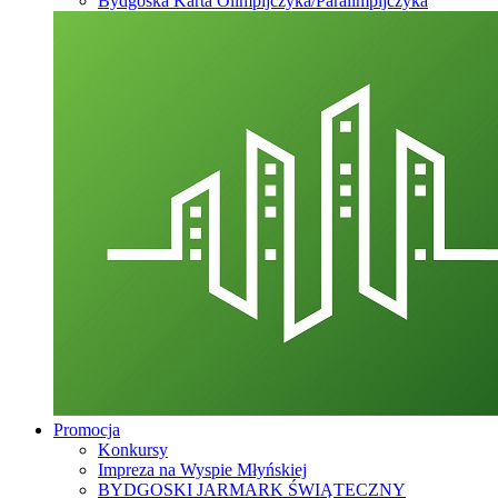
Bydgoska Karta Olimpijczyka/Paralimpijczyka
Promocja
Konkursy
Impreza na Wyspie Młyńskiej
BYDGOSKI JARMARK ŚWIĄTECZNY