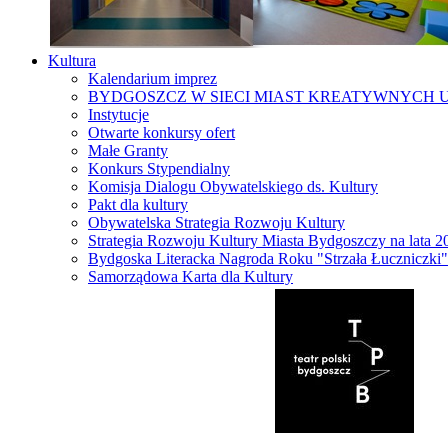
Kultura
Kalendarium imprez
BYDGOSZCZ W SIECI MIAST KREATYWNYCH 
Instytucje
Otwarte konkursy ofert
Małe Granty
Konkurs Stypendialny
Komisja Dialogu Obywatelskiego ds. Kultury
Pakt dla kultury
Obywatelska Strategia Rozwoju Kultury
Strategia Rozwoju Kultury Miasta Bydgoszczy na lata 
Bydgoska Literacka Nagroda Roku "Strzała Łuczniczki"
Samorządowa Karta dla Kultury