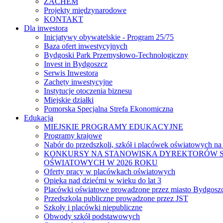
ZACHEM
Projekty międzynarodowe
KONTAKT
Dla inwestora
Inicjatywy obywatelskie - Program 25/75
Baza ofert inwestycyjnych
Bydgoski Park Przemysłowo-Technologiczny
Invest in Bydgoszcz
Serwis Inwestora
Zachęty inwestycyjne
Instytucje otoczenia biznesu
Miejskie działki
Pomorska Specjalna Strefa Ekonomiczna
Edukacja
MIEJSKIE PROGRAMY EDUKACYJNE
Programy krajowe
Nabór do przedszkoli, szkół i placówek oświatowych na
KONKURSY NA STANOWISKA DYREKTORÓW S
OŚWIATOWYCH W 2026 ROKU
Oferty pracy w placówkach oświatowych
Opieka nad dziećmi w wieku do lat 3
Placówki oświatowe prowadzone przez miasto Bydgosz
Przedszkola publiczne prowadzone przez JST
Szkoły i placówki niepubliczne
Obwody szkół podstawowych