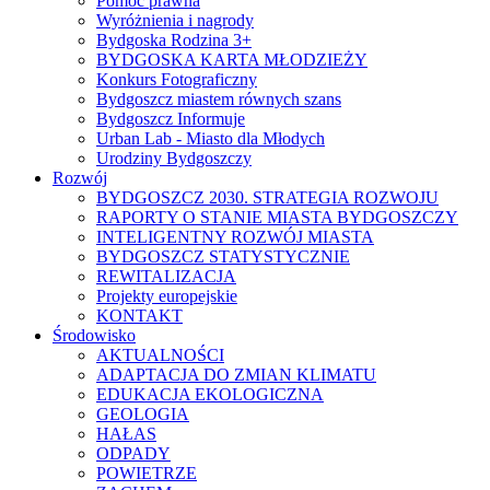
Pomoc prawna
Wyróżnienia i nagrody
Bydgoska Rodzina 3+
BYDGOSKA KARTA MŁODZIEŻY
Konkurs Fotograficzny
Bydgoszcz miastem równych szans
Bydgoszcz Informuje
Urban Lab - Miasto dla Młodych
Urodziny Bydgoszczy
Rozwój
BYDGOSZCZ 2030. STRATEGIA ROZWOJU
RAPORTY O STANIE MIASTA BYDGOSZCZY
INTELIGENTNY ROZWÓJ MIASTA
BYDGOSZCZ STATYSTYCZNIE
REWITALIZACJA
Projekty europejskie
KONTAKT
Środowisko
AKTUALNOŚCI
ADAPTACJA DO ZMIAN KLIMATU
EDUKACJA EKOLOGICZNA
GEOLOGIA
HAŁAS
ODPADY
POWIETRZE