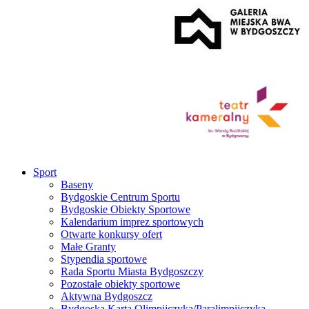
Sport
Baseny
Bydgoskie Centrum Sportu
Bydgoskie Obiekty Sportowe
Kalendarium imprez sportowych
Otwarte konkursy ofert
Małe Granty
Stypendia sportowe
Rada Sportu Miasta Bydgoszczy
Pozostałe obiekty sportowe
Aktywna Bydgoszcz
Bydgoska Karta Olimpijczyka/Paralimpijczyka