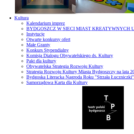
Kultura
Kalendarium imprez
BYDGOSZCZ W SIECI MIAST KREATYWNYCH 
Instytucje
Otwarte konkursy ofert
Małe Granty
Konkurs Stypendialny
Komisja Dialogu Obywatelskiego ds. Kultury
Pakt dla kultury
Obywatelska Strategia Rozwoju Kultury
Strategia Rozwoju Kultury Miasta Bydgoszczy na lata 
Bydgoska Literacka Nagroda Roku "Strzała Łuczniczki"
Samorządowa Karta dla Kultury