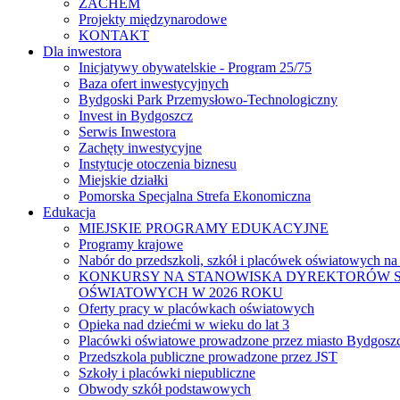
ZACHEM
Projekty międzynarodowe
KONTAKT
Dla inwestora
Inicjatywy obywatelskie - Program 25/75
Baza ofert inwestycyjnych
Bydgoski Park Przemysłowo-Technologiczny
Invest in Bydgoszcz
Serwis Inwestora
Zachęty inwestycyjne
Instytucje otoczenia biznesu
Miejskie działki
Pomorska Specjalna Strefa Ekonomiczna
Edukacja
MIEJSKIE PROGRAMY EDUKACYJNE
Programy krajowe
Nabór do przedszkoli, szkół i placówek oświatowych na
KONKURSY NA STANOWISKA DYREKTORÓW S
OŚWIATOWYCH W 2026 ROKU
Oferty pracy w placówkach oświatowych
Opieka nad dziećmi w wieku do lat 3
Placówki oświatowe prowadzone przez miasto Bydgosz
Przedszkola publiczne prowadzone przez JST
Szkoły i placówki niepubliczne
Obwody szkół podstawowych