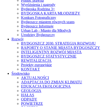
Pomoc prawna
Wyróżnienia i nagrody
Bydgoska Rodzina 3+
BYDGOSKA KARTA MŁODZIEŻY
Konkurs Fotograficzny
Bydgoszcz miastem równych szans
Bydgoszcz Informuje
Urban Lab - Miasto dla Młodych
Urodziny Bydgoszczy
Rozwój
BYDGOSZCZ 2030. STRATEGIA ROZWOJU
RAPORTY O STANIE MIASTA BYDGOSZCZY
INTELIGENTNY ROZWÓJ MIASTA
BYDGOSZCZ STATYSTYCZNIE
REWITALIZACJA
Projekty europejskie
KONTAKT
Środowisko
AKTUALNOŚCI
ADAPTACJA DO ZMIAN KLIMATU
EDUKACJA EKOLOGICZNA
GEOLOGIA
HAŁAS
ODPADY
POWIETRZE