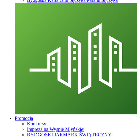
Bydgoska Karta Olimpijczyka/Paralimpijczyka
Promocja
Konkursy
Impreza na Wyspie Młyńskiej
BYDGOSKI JARMARK ŚWIĄTECZNY