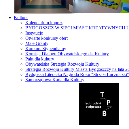
Kultura
Kalendarium imprez
BYDGOSZCZ W SIECI MIAST KREATYWNYCH 
Instytucje
Otwarte konkursy ofert
Małe Granty
Konkurs Stypendialny
Komisja Dialogu Obywatelskiego ds. Kultury
Pakt dla kultury
Obywatelska Strategia Rozwoju Kultury
Strategia Rozwoju Kultury Miasta Bydgoszczy na lata 
Bydgoska Literacka Nagroda Roku "Strzała Łuczniczki"
Samorządowa Karta dla Kultury