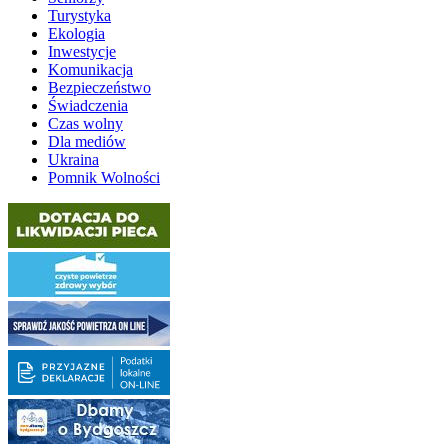
Turystyka
Ekologia
Inwestycje
Komunikacja
Bezpieczeństwo
Świadczenia
Czas wolny
Dla mediów
Ukraina
Pomnik Wolności