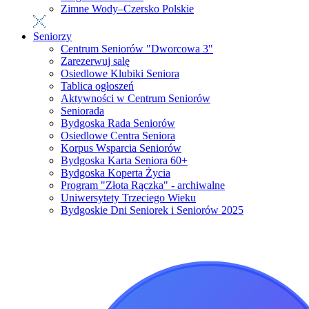
Zimne Wody–Czersko Polskie
Seniorzy
Centrum Seniorów "Dworcowa 3"
Zarezerwuj salę
Osiedlowe Klubiki Seniora
Tablica ogłoszeń
Aktywności w Centrum Seniorów
Seniorada
Bydgoska Rada Seniorów
Osiedlowe Centra Seniora
Korpus Wsparcia Seniorów
Bydgoska Karta Seniora 60+
Bydgoska Koperta Życia
Program "Złota Rączka" - archiwalne
Uniwersytety Trzeciego Wieku
Bydgoskie Dni Seniorek i Seniorów 2025