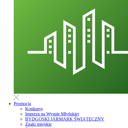
Promocja
Konkursy
Impreza na Wyspie Młyńskiej
BYDGOSKI JARMARK ŚWIĄTECZNY
Znaki miejskie