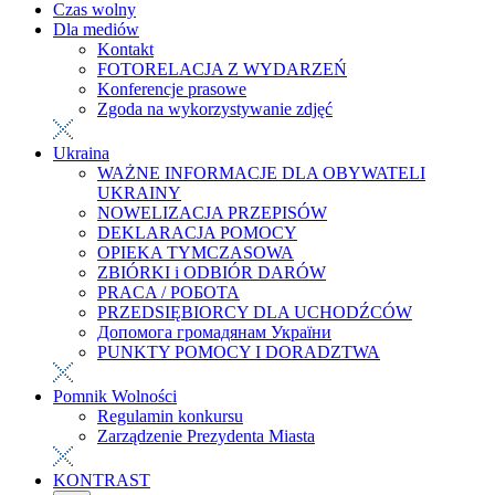
Czas wolny
Dla mediów
Kontakt
FOTORELACJA Z WYDARZEŃ
Konferencje prasowe
Zgoda na wykorzystywanie zdjęć
Ukraina
WAŻNE INFORMACJE DLA OBYWATELI
UKRAINY
NOWELIZACJA PRZEPISÓW
DEKLARACJA POMOCY
OPIEKA TYMCZASOWA
ZBIÓRKI i ODBIÓR DARÓW
PRACA / РОБОТА
PRZEDSIĘBIORCY DLA UCHODŹCÓW
Допомога громадянам України
PUNKTY POMOCY I DORADZTWA
Pomnik Wolności
Regulamin konkursu
Zarządzenie Prezydenta Miasta
KONTRAST