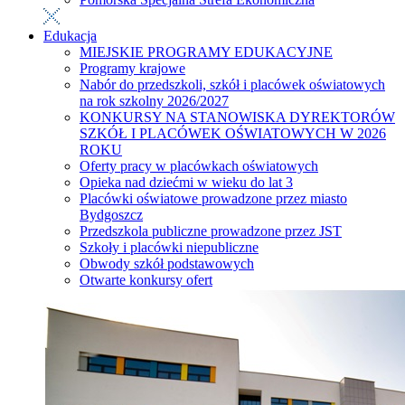
Edukacja
MIEJSKIE PROGRAMY EDUKACYJNE
Programy krajowe
Nabór do przedszkoli, szkół i placówek oświatowych
na rok szkolny 2026/2027
KONKURSY NA STANOWISKA DYREKTORÓW
SZKÓŁ I PLACÓWEK OŚWIATOWYCH W 2026
ROKU
Oferty pracy w placówkach oświatowych
Opieka nad dziećmi w wieku do lat 3
Placówki oświatowe prowadzone przez miasto
Bydgoszcz
Przedszkola publiczne prowadzone przez JST
Szkoły i placówki niepubliczne
Obwody szkół podstawowych
Otwarte konkursy ofert