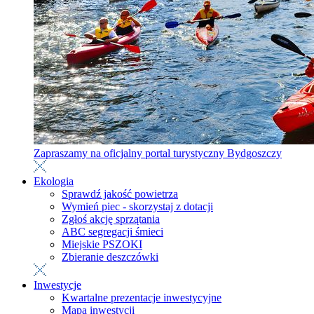
Zapraszamy na oficjalny portal turystyczny Bydgoszczy
Ekologia
Sprawdź jakość powietrza
Wymień piec - skorzystaj z dotacji
Zgłoś akcję sprzątania
ABC segregacji śmieci
Miejskie PSZOKI
Zbieranie deszczówki
Inwestycje
Kwartalne prezentacje inwestycyjne
Mapa inwestycji