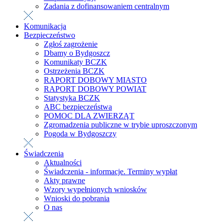
Zadania z dofinansowaniem centralnym
Komunikacja
Bezpieczeństwo
Zgłoś zagrożenie
Dbamy o Bydgoszcz
Komunikaty BCZK
Ostrzeżenia BCZK
RAPORT DOBOWY MIASTO
RAPORT DOBOWY POWIAT
Statystyka BCZK
ABC bezpieczeństwa
POMOC DLA ZWIERZĄT
Zgromadzenia publiczne w trybie uproszczonym
Pogoda w Bydgoszczy
Świadczenia
Aktualności
Świadczenia - informacje. Terminy wypłat
Akty prawne
Wzory wypełnionych wniosków
Wnioski do pobrania
O nas