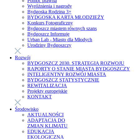
Pomoc prawna
Wyróżnienia i nagrody
Bydgoska Rodzina 3+
BYDGOSKA KARTA MŁODZIEŻY
Konkurs Fotograficzny
Bydgoszcz miastem równych szans
Bydgoszcz Informuje
Urban Lab - Miasto dla Młodych
Urodziny Bydgoszczy
Rozwój
BYDGOSZCZ 2030. STRATEGIA ROZWOJU
RAPORTY O STANIE MIASTA BYDGOSZCZY
INTELIGENTNY ROZWÓJ MIASTA
BYDGOSZCZ STATYSTYCZNIE
REWITALIZACJA
Projekty europejskie
KONTAKT
Środowisko
AKTUALNOŚCI
ADAPTACJA DO
ZMIAN KLIMATU
EDUKACJA
EKOLOGICZNA