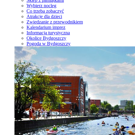
Sklep z pamiątkami
Wybierz nocleg
Co trzeba zobaczyć
Atrakcje dla dzieci
Zwiedzanie z przewodnikiem
Kalendarium imprez
Informacja turystyczna
Okolice Bydgoszczy
Pogoda w Bydgoszczy