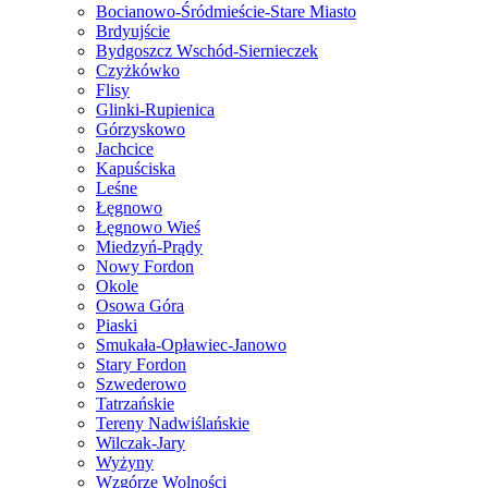
Bocianowo-Śródmieście-Stare Miasto
Brdyujście
Bydgoszcz Wschód-Siernieczek
Czyżkówko
Flisy
Glinki-Rupienica
Górzyskowo
Jachcice
Kapuściska
Leśne
Łęgnowo
Łęgnowo Wieś
Miedzyń-Prądy
Nowy Fordon
Okole
Osowa Góra
Piaski
Smukała-Opławiec-Janowo
Stary Fordon
Szwederowo
Tatrzańskie
Tereny Nadwiślańskie
Wilczak-Jary
Wyżyny
Wzgórze Wolności