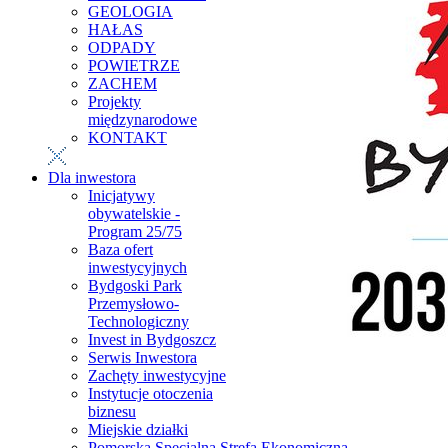
GEOLOGIA
HAŁAS
ODPADY
POWIETRZE
ZACHEM
Projekty
międzynarodowe
KONTAKT
Dla inwestora
Inicjatywy
obywatelskie -
Program 25/75
Baza ofert
inwestycyjnych
Bydgoski Park
Przemysłowo-
Technologiczny
Invest in Bydgoszcz
Serwis Inwestora
Zachęty inwestycyjne
Instytucje otoczenia
biznesu
Miejskie działki
Pomorska Specjalna Strefa Ekonomiczna