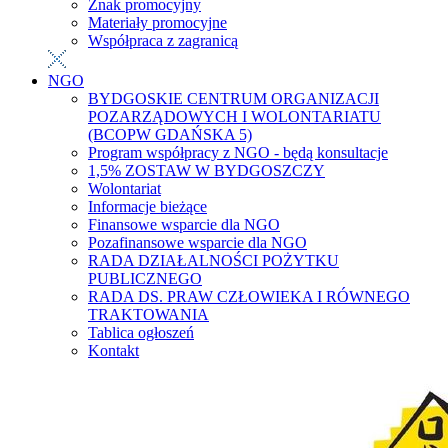
Znak promocyjny
Materiały promocyjne
Współpraca z zagranicą
NGO
BYDGOSKIE CENTRUM ORGANIZACJI
POZARZĄDOWYCH I WOLONTARIATU
(BCOPW GDAŃSKA 5)
Program współpracy z NGO - będą konsultacje
1,5% ZOSTAW W BYDGOSZCZY
Wolontariat
Informacje bieżące
Finansowe wsparcie dla NGO
Pozafinansowe wsparcie dla NGO
RADA DZIAŁALNOŚCI POŻYTKU
PUBLICZNEGO
RADA DS. PRAW CZŁOWIEKA I RÓWNEGO
TRAKTOWANIA
Tablica ogłoszeń
Kontakt