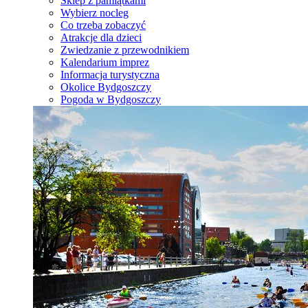
Sklep z pamiątkami
Wybierz nocleg
Co trzeba zobaczyć
Atrakcje dla dzieci
Zwiedzanie z przewodnikiem
Kalendarium imprez
Informacja turystyczna
Okolice Bydgoszczy
Pogoda w Bydgoszczy