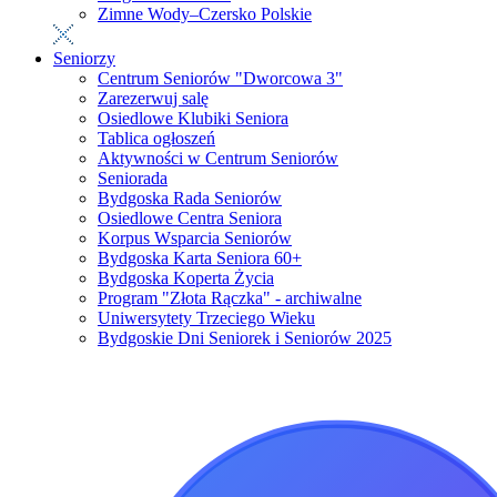
Zimne Wody–Czersko Polskie
Seniorzy
Centrum Seniorów "Dworcowa 3"
Zarezerwuj salę
Osiedlowe Klubiki Seniora
Tablica ogłoszeń
Aktywności w Centrum Seniorów
Seniorada
Bydgoska Rada Seniorów
Osiedlowe Centra Seniora
Korpus Wsparcia Seniorów
Bydgoska Karta Seniora 60+
Bydgoska Koperta Życia
Program "Złota Rączka" - archiwalne
Uniwersytety Trzeciego Wieku
Bydgoskie Dni Seniorek i Seniorów 2025