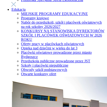
Edukacja
MIEJSKIE PROGRAMY EDUKACYJNE
Programy krajowe
Nabór do przedszkoli, szkół i placówek oświatowych
na rok szkolny 2026/2027
KONKURSY NA STANOWISKA DYREKTORÓW
SZKÓŁ I PLACÓWEK OŚWIATOWYCH W 2026
ROKU
Oferty pracy w placówkach oświatowych
Opieka nad dziećmi w wieku do lat 3
Placówki oświatowe prowadzone przez miasto
Bydgoszcz
Przedszkola publiczne prowadzone przez JST
Szkoły i placówki niepubliczne
Obwody szkół podstawowych
Otwarte konkursy ofert