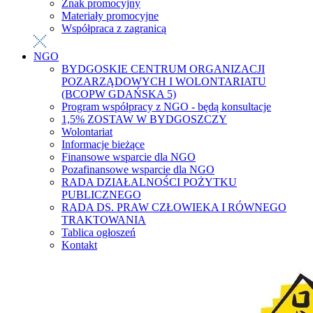
Znak promocyjny
Materiały promocyjne
Współpraca z zagranicą
NGO
BYDGOSKIE CENTRUM ORGANIZACJI
POZARZĄDOWYCH I WOLONTARIATU
(BCOPW GDAŃSKA 5)
Program współpracy z NGO - będą konsultacje
1,5% ZOSTAW W BYDGOSZCZY
Wolontariat
Informacje bieżące
Finansowe wsparcie dla NGO
Pozafinansowe wsparcie dla NGO
RADA DZIAŁALNOŚCI POŻYTKU
PUBLICZNEGO
RADA DS. PRAW CZŁOWIEKA I RÓWNEGO
TRAKTOWANIA
Tablica ogłoszeń
Kontakt