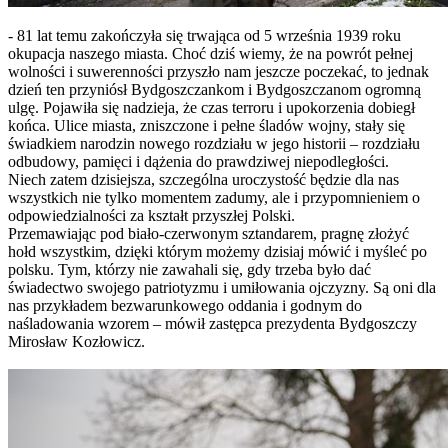
- 81 lat temu zakończyła się trwająca od 5 września 1939 roku
okupacja naszego miasta. Choć dziś wiemy, że na powrót pełnej
wolności i suwerenności przyszło nam jeszcze poczekać, to jednak
dzień ten przyniósł Bydgoszczankom i Bydgoszczanom ogromną
ulgę. Pojawiła się nadzieja, że czas terroru i upokorzenia dobiegł
końca. Ulice miasta, zniszczone i pełne śladów wojny, stały się
świadkiem narodzin nowego rozdziału w jego historii – rozdziału
odbudowy, pamięci i dążenia do prawdziwej niepodległości.
Niech zatem dzisiejsza, szczególna uroczystość będzie dla nas
wszystkich nie tylko momentem zadumy, ale i przypomnieniem o
odpowiedzialności za kształt przyszłej Polski.
Przemawiając pod biało-czerwonym sztandarem, pragnę złożyć
hołd wszystkim, dzięki którym możemy dzisiaj mówić i myśleć po
polsku. Tym, którzy nie zawahali się, gdy trzeba było dać
świadectwo swojego patriotyzmu i umiłowania ojczyzny. Są oni dla
nas przykładem bezwarunkowego oddania i godnym do
naśladowania wzorem – mówił zastępca prezydenta Bydgoszczy
Mirosław Kozłowicz.