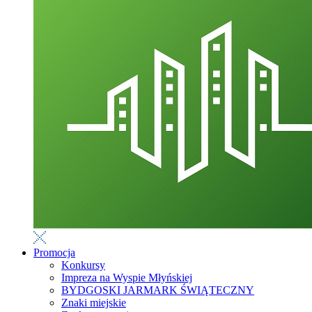
Promocja
Konkursy
Impreza na Wyspie Młyńskiej
BYDGOSKI JARMARK ŚWIĄTECZNY
Znaki miejskie