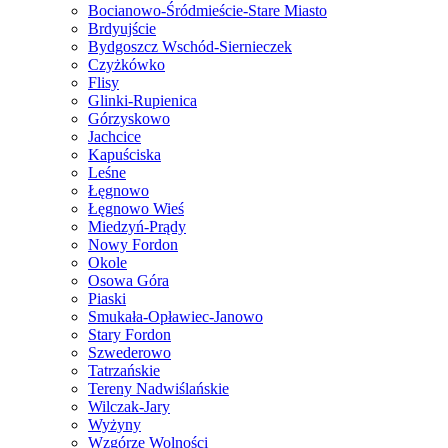
Bocianowo-Śródmieście-Stare Miasto
Brdyujście
Bydgoszcz Wschód-Siernieczek
Czyżkówko
Flisy
Glinki-Rupienica
Górzyskowo
Jachcice
Kapuściska
Leśne
Łęgnowo
Łęgnowo Wieś
Miedzyń-Prądy
Nowy Fordon
Okole
Osowa Góra
Piaski
Smukała-Opławiec-Janowo
Stary Fordon
Szwederowo
Tatrzańskie
Tereny Nadwiślańskie
Wilczak-Jary
Wyżyny
Wzgórze Wolności