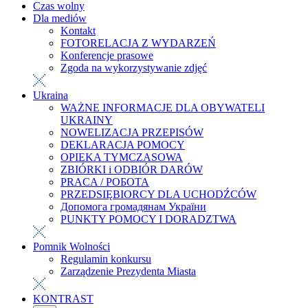
Czas wolny
Dla mediów
Kontakt
FOTORELACJA Z WYDARZEŃ
Konferencje prasowe
Zgoda na wykorzystywanie zdjęć
Ukraina
WAŻNE INFORMACJE DLA OBYWATELI
UKRAINY
NOWELIZACJA PRZEPISÓW
DEKLARACJA POMOCY
OPIEKA TYMCZASOWA
ZBIÓRKI i ODBIÓR DARÓW
PRACA / РОБОТА
PRZEDSIĘBIORCY DLA UCHODŹCÓW
Допомога громадянам України
PUNKTY POMOCY I DORADZTWA
Pomnik Wolności
Regulamin konkursu
Zarządzenie Prezydenta Miasta
KONTRAST