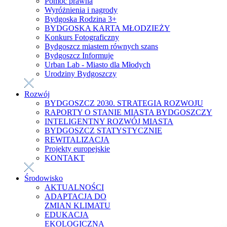
Pomoc prawna
Wyróżnienia i nagrody
Bydgoska Rodzina 3+
BYDGOSKA KARTA MŁODZIEŻY
Konkurs Fotograficzny
Bydgoszcz miastem równych szans
Bydgoszcz Informuje
Urban Lab - Miasto dla Młodych
Urodziny Bydgoszczy
Rozwój
BYDGOSZCZ 2030. STRATEGIA ROZWOJU
RAPORTY O STANIE MIASTA BYDGOSZCZY
INTELIGENTNY ROZWÓJ MIASTA
BYDGOSZCZ STATYSTYCZNIE
REWITALIZACJA
Projekty europejskie
KONTAKT
Środowisko
AKTUALNOŚCI
ADAPTACJA DO
ZMIAN KLIMATU
EDUKACJA
EKOLOGICZNA