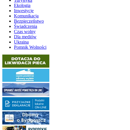
Turystyka
Ekologia
Inwestycje
Komunikacja
Bezpieczeństwo
Świadczenia
Czas wolny
Dla mediów
Ukraina
Pomnik Wolności