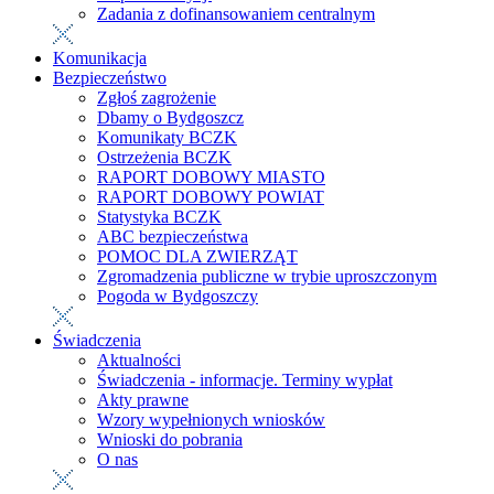
Zadania z dofinansowaniem centralnym
Komunikacja
Bezpieczeństwo
Zgłoś zagrożenie
Dbamy o Bydgoszcz
Komunikaty BCZK
Ostrzeżenia BCZK
RAPORT DOBOWY MIASTO
RAPORT DOBOWY POWIAT
Statystyka BCZK
ABC bezpieczeństwa
POMOC DLA ZWIERZĄT
Zgromadzenia publiczne w trybie uproszczonym
Pogoda w Bydgoszczy
Świadczenia
Aktualności
Świadczenia - informacje. Terminy wypłat
Akty prawne
Wzory wypełnionych wniosków
Wnioski do pobrania
O nas