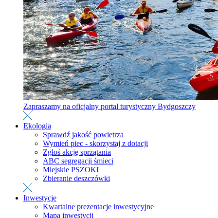
Zapraszamy na oficjalny portal turystyczny Bydgoszczy
Ekologia
Sprawdź jakość powietrza
Wymień piec - skorzystaj z dotacji
Zgłoś akcję sprzątania
ABC segregacji śmieci
Miejskie PSZOKI
Zbieranie deszczówki
Inwestycje
Kwartalne prezentacje inwestycyjne
Mapa inwestycji