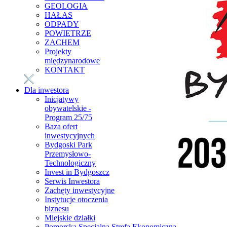
GEOLOGIA
HAŁAS
ODPADY
POWIETRZE
ZACHEM
Projekty
międzynarodowe
KONTAKT
Dla inwestora
Inicjatywy
obywatelskie -
Program 25/75
Baza ofert
inwestycyjnych
Bydgoski Park
Przemysłowo-
Technologiczny
Invest in Bydgoszcz
Serwis Inwestora
Zachęty inwestycyjne
Instytucje otoczenia
biznesu
Miejskie działki
Pomorska Specjalna Strefa Ekonomiczna