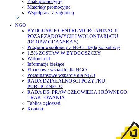
Znak promocyjny
Materiały promocyjne
Współpraca z zagranicą
NGO
BYDGOSKIE CENTRUM ORGANIZACJI
POZARZĄDOWYCH I WOLONTARIATU
(BCOPW GDAŃSKA 5)
Program współpracy z NGO - będą konsultacje
1,5% ZOSTAW W BYDGOSZCZY
Wolontariat
Informacje bieżące
Finansowe wsparcie dla NGO
Pozafinansowe wsparcie dla NGO
RADA DZIAŁALNOŚCI POŻYTKU
PUBLICZNEGO
RADA DS. PRAW CZŁOWIEKA I RÓWNEGO
TRAKTOWANIA
Tablica ogłoszeń
Kontakt