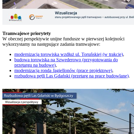
Tramwajowe priorytety
W obecnej perspektywie unijne fundusze w pierwszej kolejności
wykorzystamy na następujące zadania tramwajowe:
modernizacja torowiska wzdłuż ul. Toruńskiej (w trakcie)
,
budowa torowiska na Szwederowo (przygotowania do
przetargu na budowę)
,
modernizacja ronda Jagiellonów (prace projektowe)
,
rozbudowa pętli Las Gdański (przetarg na prace budowlane)
.