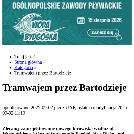
Tutaj jesteś:
Strona główna
»
Kategoria
»
Tramwajem przez Bartodzieje
Tramwajem przez Bartodzieje
opublikowano 2025-09-02 przez UAF, ostatnia modyfikacja 2025-
09-02 11:19
Zlecamy zaprojektowanie nowego torowiska wzdłuż ul.
Wyszyńskiego, która połączy rondo Fordońskie z Bielawami.