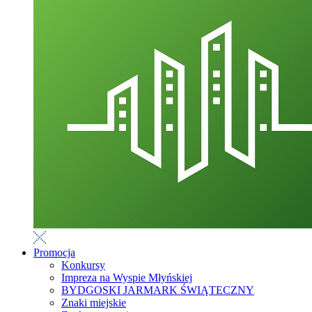
Promocja
Konkursy
Impreza na Wyspie Młyńskiej
BYDGOSKI JARMARK ŚWIĄTECZNY
Znaki miejskie