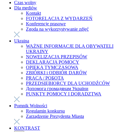
Czas wolny
Dla mediów
Kontakt
FOTORELACJA Z WYDARZEŃ
Konferencje prasowe
Zgoda na wykorzystywanie zdjęć
Ukraina
WAŻNE INFORMACJE DLA OBYWATELI
UKRAINY
NOWELIZACJA PRZEPISÓW
DEKLARACJA POMOCY
OPIEKA TYMCZASOWA
ZBIÓRKI i ODBIÓR DARÓW
PRACA / РОБОТА
PRZEDSIĘBIORCY DLA UCHODŹCÓW
Допомога громадянам України
PUNKTY POMOCY I DORADZTWA
Pomnik Wolności
Regulamin konkursu
Zarządzenie Prezydenta Miasta
KONTRAST