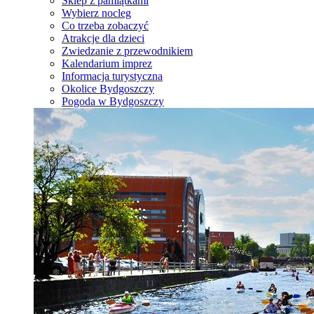
Sklep z pamiątkami
Wybierz nocleg
Co trzeba zobaczyć
Atrakcje dla dzieci
Zwiedzanie z przewodnikiem
Kalendarium imprez
Informacja turystyczna
Okolice Bydgoszczy
Pogoda w Bydgoszczy