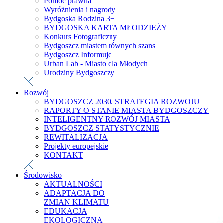
Pomoc prawna
Wyróżnienia i nagrody
Bydgoska Rodzina 3+
BYDGOSKA KARTA MŁODZIEŻY
Konkurs Fotograficzny
Bydgoszcz miastem równych szans
Bydgoszcz Informuje
Urban Lab - Miasto dla Młodych
Urodziny Bydgoszczy
Rozwój
BYDGOSZCZ 2030. STRATEGIA ROZWOJU
RAPORTY O STANIE MIASTA BYDGOSZCZY
INTELIGENTNY ROZWÓJ MIASTA
BYDGOSZCZ STATYSTYCZNIE
REWITALIZACJA
Projekty europejskie
KONTAKT
Środowisko
AKTUALNOŚCI
ADAPTACJA DO
ZMIAN KLIMATU
EDUKACJA
EKOLOGICZNA