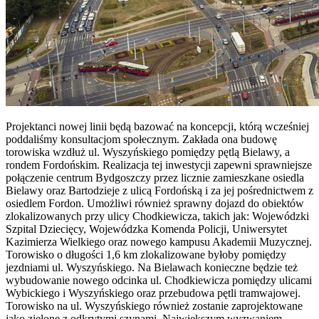
Projektanci nowej linii będą bazować na koncepcji, którą wcześniej
poddaliśmy konsultacjom społecznym. Zakłada ona budowę
torowiska wzdłuż ul. Wyszyńskiego pomiędzy pętlą Bielawy, a
rondem Fordońskim. Realizacja tej inwestycji zapewni sprawniejsze
połączenie centrum Bydgoszczy przez licznie zamieszkane osiedla
Bielawy oraz Bartodzieje z ulicą Fordońską i za jej pośrednictwem z
osiedlem Fordon. Umożliwi również sprawny dojazd do obiektów
zlokalizowanych przy ulicy Chodkiewicza, takich jak: Wojewódzki
Szpital Dziecięcy, Wojewódzka Komenda Policji, Uniwersytet
Kazimierza Wielkiego oraz nowego kampusu Akademii Muzycznej.
Torowisko o długości 1,6 km zlokalizowane byłoby pomiędzy
jezdniami ul. Wyszyńskiego. Na Bielawach konieczne będzie też
wybudowanie nowego odcinka ul. Chodkiewicza pomiędzy ulicami
Wybickiego i Wyszyńskiego oraz przebudowa pętli tramwajowej.
Torowisko na ul. Wyszyńskiego również zostanie zaprojektowane
jako zielone z odkrytymi szynami. Największym wyzwaniem