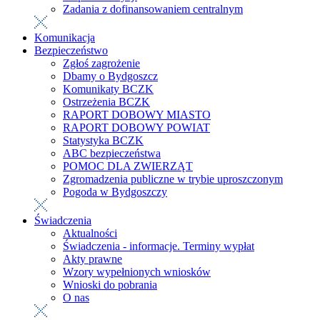
Zadania z dofinansowaniem centralnym
Komunikacja
Bezpieczeństwo
Zgłoś zagrożenie
Dbamy o Bydgoszcz
Komunikaty BCZK
Ostrzeżenia BCZK
RAPORT DOBOWY MIASTO
RAPORT DOBOWY POWIAT
Statystyka BCZK
ABC bezpieczeństwa
POMOC DLA ZWIERZĄT
Zgromadzenia publiczne w trybie uproszczonym
Pogoda w Bydgoszczy
Świadczenia
Aktualności
Świadczenia - informacje. Terminy wypłat
Akty prawne
Wzory wypełnionych wniosków
Wnioski do pobrania
O nas