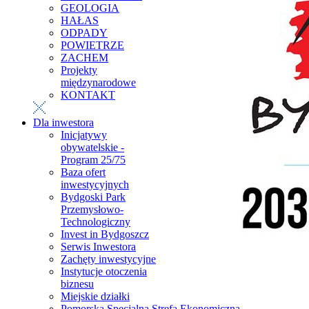
GEOLOGIA
HAŁAS
ODPADY
POWIETRZE
ZACHEM
Projekty
międzynarodowe
KONTAKT
Dla inwestora
Inicjatywy
obywatelskie -
Program 25/75
Baza ofert
inwestycyjnych
Bydgoski Park
Przemysłowo-
Technologiczny
Invest in Bydgoszcz
Serwis Inwestora
Zachęty inwestycyjne
Instytucje otoczenia
biznesu
Miejskie działki
Pomorska Specjalna Strefa Ekonomiczna