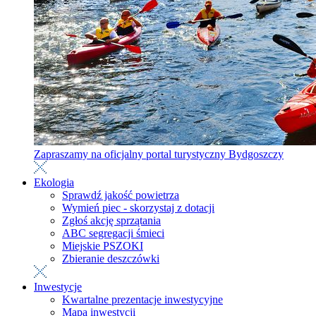
Zapraszamy na oficjalny portal turystyczny Bydgoszczy
Ekologia
Sprawdź jakość powietrza
Wymień piec - skorzystaj z dotacji
Zgłoś akcję sprzątania
ABC segregacji śmieci
Miejskie PSZOKI
Zbieranie deszczówki
Inwestycje
Kwartalne prezentacje inwestycyjne
Mapa inwestycji