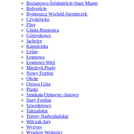
Bocianowo-Śródmieście-Stare Miasto
Brdyujście
Bydgoszcz Wschód-Siernieczek
Czyżkówko
Flisy
Glinki-Rupienica
Górzyskowo
Jachcice
Kapuściska
Leśne
Łęgnowo
Łęgnowo Wieś
Miedzyń-Prądy
Nowy Fordon
Okole
Osowa Góra
Piaski
Smukała-Opławiec-Janowo
Stary Fordon
Szwederowo
Tatrzańskie
Tereny Nadwiślańskie
Wilczak-Jary
Wyżyny
Wzgórze Wolności