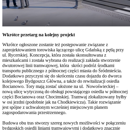
Wkrótce przetarg na kolejny projekt
Wkrótce ogłoszone zostanie też postępowanie związane z
zaprojektowaniem torowiska łączącego ulicę Gdańską z pętlą przy
ul. Rycerskiej. Koncepcja, która została skonsultowana z
mieszkańcami i została wybrana do realizacji zakłada stworzenie
dwutorowej linii tramwajowej, która skróci podróż środkami
transportu publicznego z północnej części miasta do Śródmieścia.
Dodatkowo przyczyni się do skróceniu czasu dojazdu do dworca
kolejowego Bydgoszcz Główna, a także do rewitalizacji osiedla
Bocianowo. Tory mają zostać ułożone na ul. Nowoświeckiej –
nową ulicę wytyczoną do obsługi powstającego osiedla w północnej
części Bocianowa oraz Chocimskiej. Tramwaj zlokalizowany byłby
w osi jezdni (podobnie jak na Chodkiewicza). Takie rozwiązanie
jest spójne z uchwalonym wcześniej miejscowym planem
zagospodarowania przestrzennego.
Budowa obu tras stworzy szereg nowych możliwości w połączeniu
bydgoskich osiedli liniami tramwajowymi i dodatkowo znacznie