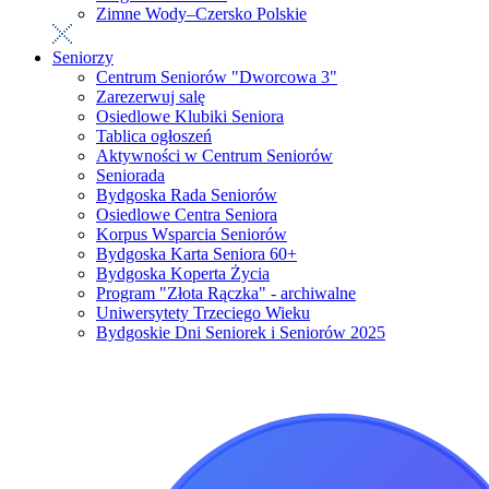
Zimne Wody–Czersko Polskie
Seniorzy
Centrum Seniorów "Dworcowa 3"
Zarezerwuj salę
Osiedlowe Klubiki Seniora
Tablica ogłoszeń
Aktywności w Centrum Seniorów
Seniorada
Bydgoska Rada Seniorów
Osiedlowe Centra Seniora
Korpus Wsparcia Seniorów
Bydgoska Karta Seniora 60+
Bydgoska Koperta Życia
Program "Złota Rączka" - archiwalne
Uniwersytety Trzeciego Wieku
Bydgoskie Dni Seniorek i Seniorów 2025