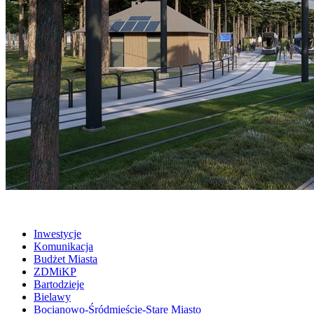
Inwestycje
Komunikacja
Budżet Miasta
ZDMiKP
Bartodzieje
Bielawy
Bocianowo-Śródmieście-Stare Miasto