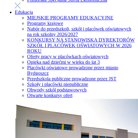
Edukacja
MIEJSKIE PROGRAMY EDUKACYJNE
Programy krajowe
Nabór do przedszkoli, szkół i placówek oświatowych
na rok szkolny 2026/2027
KONKURSY NA STANOWISKA DYREKTORÓW
SZKÓŁ I PLACÓWEK OŚWIATOWYCH W 2026
ROKU
Oferty pracy w placówkach oświatowych
Opieka nad dziećmi w wieku do lat 3
Placówki oświatowe prowadzone przez miasto
Bydgoszcz
Przedszkola publiczne prowadzone przez JST
Szkoły i placówki niepubliczne
Obwody szkół podstawowych
Otwarte konkursy ofert