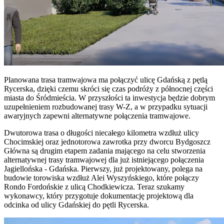
Planowana trasa tramwajowa ma połączyć ulicę Gdańską z pętlą
Rycerska, dzięki czemu skróci się czas podróży z północnej części
miasta do Śródmieścia. W przyszłości ta inwestycja będzie dobrym
uzupełnieniem rozbudowanej trasy W-Z, a w przypadku sytuacji
awaryjnych zapewni alternatywne połączenia tramwajowe.
Dwutorowa trasa o długości niecałego kilometra wzdłuż ulicy
Chocimskiej oraz jednotorowa zawrotka przy dworcu Bydgoszcz
Główna są drugim etapem zadania mającego na celu stworzenia
alternatywnej trasy tramwajowej dla już istniejącego połączenia
Jagiellońska - Gdańska. Pierwszy, już projektowany, polega na
budowie torowiska wzdłuż Alei Wyszyńskiego, które połączy
Rondo Fordońskie z ulicą Chodkiewicza. Teraz szukamy
wykonawcy, który przygotuje dokumentację projektową dla
odcinka od ulicy Gdańskiej do pętli Rycerska.