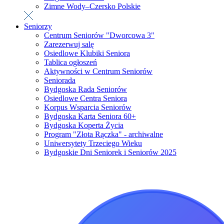
Zimne Wody–Czersko Polskie
Seniorzy
Centrum Seniorów "Dworcowa 3"
Zarezerwuj salę
Osiedlowe Klubiki Seniora
Tablica ogłoszeń
Aktywności w Centrum Seniorów
Seniorada
Bydgoska Rada Seniorów
Osiedlowe Centra Seniora
Korpus Wsparcia Seniorów
Bydgoska Karta Seniora 60+
Bydgoska Koperta Życia
Program "Złota Rączka" - archiwalne
Uniwersytety Trzeciego Wieku
Bydgoskie Dni Seniorek i Seniorów 2025