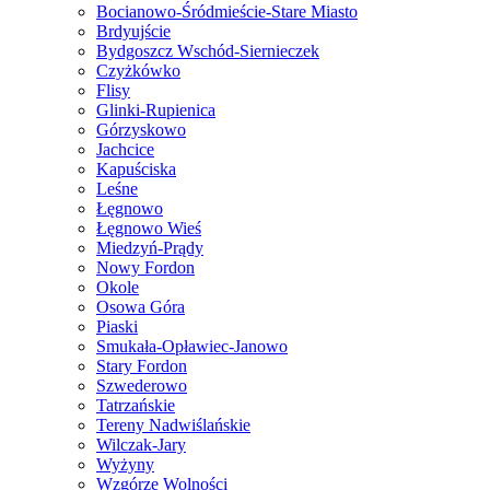
Bocianowo-Śródmieście-Stare Miasto
Brdyujście
Bydgoszcz Wschód-Siernieczek
Czyżkówko
Flisy
Glinki-Rupienica
Górzyskowo
Jachcice
Kapuściska
Leśne
Łęgnowo
Łęgnowo Wieś
Miedzyń-Prądy
Nowy Fordon
Okole
Osowa Góra
Piaski
Smukała-Opławiec-Janowo
Stary Fordon
Szwederowo
Tatrzańskie
Tereny Nadwiślańskie
Wilczak-Jary
Wyżyny
Wzgórze Wolności