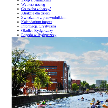
Sklep z pamiątkami
Wybierz nocleg
Co trzeba zobaczyć
Atrakcje dla dzieci
Zwiedzanie z przewodnikiem
Kalendarium imprez
Informacja turystyczna
Okolice Bydgoszczy
Pogoda w Bydgoszczy