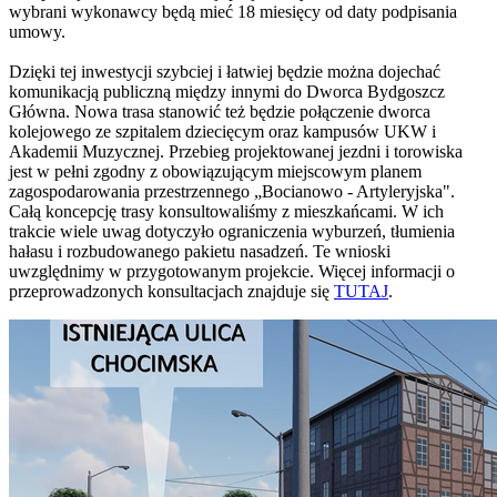
wybrani wykonawcy będą mieć 18 miesięcy od daty podpisania
umowy.
Dzięki tej inwestycji szybciej i łatwiej będzie można dojechać
komunikacją publiczną między innymi do Dworca Bydgoszcz
Główna. Nowa trasa stanowić też będzie połączenie dworca
kolejowego ze szpitalem dziecięcym oraz kampusów UKW i
Akademii Muzycznej. Przebieg projektowanej jezdni i torowiska
jest w pełni zgodny z obowiązującym miejscowym planem
zagospodarowania przestrzennego „Bocianowo - Artyleryjska".
Całą koncepcję trasy konsultowaliśmy z mieszkańcami. W ich
trakcie wiele uwag dotyczyło ograniczenia wyburzeń, tłumienia
hałasu i rozbudowanego pakietu nasadzeń. Te wnioski
uwzględnimy w przygotowanym projekcie. Więcej informacji o
przeprowadzonych konsultacjach znajduje się
TUTAJ
.