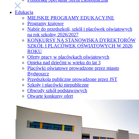
Edukacja
MIEJSKIE PROGRAMY EDUKACYJNE
Programy krajowe
Nabór do przedszkoli, szkół i placówek oświatowych
na rok szkolny 2026/2027
KONKURSY NA STANOWISKA DYREKTORÓW
SZKÓŁ I PLACÓWEK OŚWIATOWYCH W 2026
ROKU
Oferty pracy w placówkach oświatowych
Opieka nad dziećmi w wieku do lat 3
Placówki oświatowe prowadzone przez miasto
Bydgoszcz
Przedszkola publiczne prowadzone przez JST
Szkoły i placówki niepubliczne
Obwody szkół podstawowych
Otwarte konkursy ofert