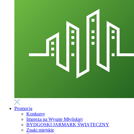
Promocja
Konkursy
Impreza na Wyspie Młyńskiej
BYDGOSKI JARMARK ŚWIĄTECZNY
Znaki miejskie