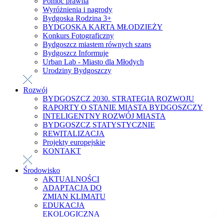
Pomoc prawna
Wyróżnienia i nagrody
Bydgoska Rodzina 3+
BYDGOSKA KARTA MŁODZIEŻY
Konkurs Fotograficzny
Bydgoszcz miastem równych szans
Bydgoszcz Informuje
Urban Lab - Miasto dla Młodych
Urodziny Bydgoszczy
Rozwój
BYDGOSZCZ 2030. STRATEGIA ROZWOJU
RAPORTY O STANIE MIASTA BYDGOSZCZY
INTELIGENTNY ROZWÓJ MIASTA
BYDGOSZCZ STATYSTYCZNIE
REWITALIZACJA
Projekty europejskie
KONTAKT
Środowisko
AKTUALNOŚCI
ADAPTACJA DO
ZMIAN KLIMATU
EDUKACJA
EKOLOGICZNA