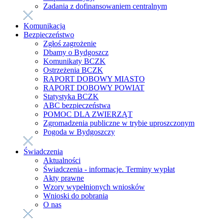
Zadania z dofinansowaniem centralnym
Komunikacja
Bezpieczeństwo
Zgłoś zagrożenie
Dbamy o Bydgoszcz
Komunikaty BCZK
Ostrzeżenia BCZK
RAPORT DOBOWY MIASTO
RAPORT DOBOWY POWIAT
Statystyka BCZK
ABC bezpieczeństwa
POMOC DLA ZWIERZĄT
Zgromadzenia publiczne w trybie uproszczonym
Pogoda w Bydgoszczy
Świadczenia
Aktualności
Świadczenia - informacje. Terminy wypłat
Akty prawne
Wzory wypełnionych wniosków
Wnioski do pobrania
O nas