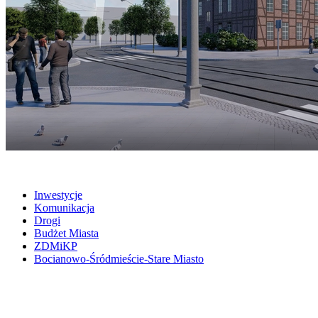
Inwestycje
Komunikacja
Drogi
Budżet Miasta
ZDMiKP
Bocianowo-Śródmieście-Stare Miasto