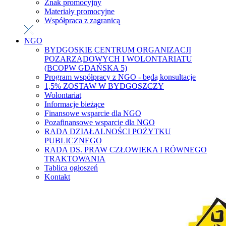
Znak promocyjny
Materiały promocyjne
Współpraca z zagranicą
NGO
BYDGOSKIE CENTRUM ORGANIZACJI
POZARZĄDOWYCH I WOLONTARIATU
(BCOPW GDAŃSKA 5)
Program współpracy z NGO - będą konsultacje
1,5% ZOSTAW W BYDGOSZCZY
Wolontariat
Informacje bieżące
Finansowe wsparcie dla NGO
Pozafinansowe wsparcie dla NGO
RADA DZIAŁALNOŚCI POŻYTKU
PUBLICZNEGO
RADA DS. PRAW CZŁOWIEKA I RÓWNEGO
TRAKTOWANIA
Tablica ogłoszeń
Kontakt