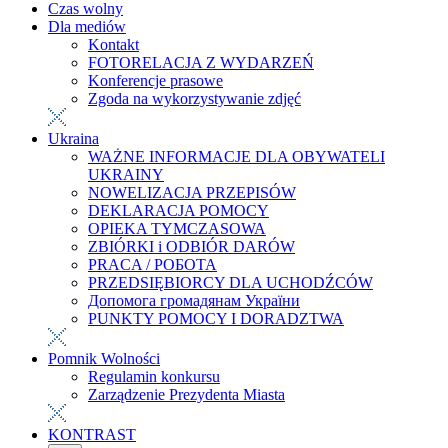
Czas wolny
Dla mediów
Kontakt
FOTORELACJA Z WYDARZEŃ
Konferencje prasowe
Zgoda na wykorzystywanie zdjęć
Ukraina
WAŻNE INFORMACJE DLA OBYWATELI
UKRAINY
NOWELIZACJA PRZEPISÓW
DEKLARACJA POMOCY
OPIEKA TYMCZASOWA
ZBIÓRKI i ODBIÓR DARÓW
PRACA / РОБОТА
PRZEDSIĘBIORCY DLA UCHODŹCÓW
Допомога громадянам України
PUNKTY POMOCY I DORADZTWA
Pomnik Wolności
Regulamin konkursu
Zarządzenie Prezydenta Miasta
KONTRAST