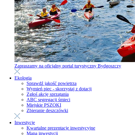
Zapraszamy na oficjalny portal turystyczny Bydgoszczy
Ekologia
Sprawdź jakość powietrza
Wymień piec - skorzystaj z dotacji
Zgłoś akcję sprzątania
ABC segregacji śmieci
Miejskie PSZOKI
Zbieranie deszczówki
Inwestycje
Kwartalne prezentacje inwestycyjne
Mapa inwestycji