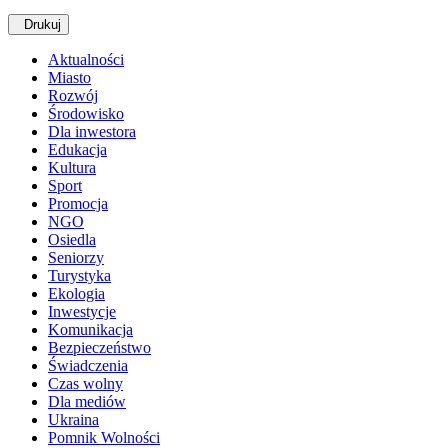
Drukuj
Aktualności
Miasto
Rozwój
Środowisko
Dla inwestora
Edukacja
Kultura
Sport
Promocja
NGO
Osiedla
Seniorzy
Turystyka
Ekologia
Inwestycje
Komunikacja
Bezpieczeństwo
Świadczenia
Czas wolny
Dla mediów
Ukraina
Pomnik Wolności