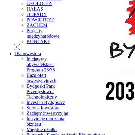
GEOLOGIA
HAŁAS
ODPADY
POWIETRZE
ZACHEM
Projekty
międzynarodowe
KONTAKT
Dla inwestora
Inicjatywy
obywatelskie -
Program 25/75
Baza ofert
inwestycyjnych
Bydgoski Park
Przemysłowo-
Technologiczny
Invest in Bydgoszcz
Serwis Inwestora
Zachęty inwestycyjne
Instytucje otoczenia
biznesu
Miejskie działki
Pomorska Specjalna Strefa Ekonomiczna