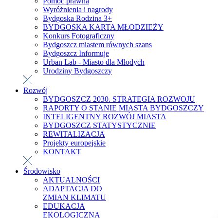
Pomoc prawna
Wyróżnienia i nagrody
Bydgoska Rodzina 3+
BYDGOSKA KARTA MŁODZIEŻY
Konkurs Fotograficzny
Bydgoszcz miastem równych szans
Bydgoszcz Informuje
Urban Lab - Miasto dla Młodych
Urodziny Bydgoszczy
Rozwój
BYDGOSZCZ 2030. STRATEGIA ROZWOJU
RAPORTY O STANIE MIASTA BYDGOSZCZY
INTELIGENTNY ROZWÓJ MIASTA
BYDGOSZCZ STATYSTYCZNIE
REWITALIZACJA
Projekty europejskie
KONTAKT
Środowisko
AKTUALNOŚCI
ADAPTACJA DO
ZMIAN KLIMATU
EDUKACJA
EKOLOGICZNA