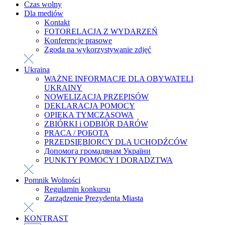
Czas wolny
Dla mediów
Kontakt
FOTORELACJA Z WYDARZEŃ
Konferencje prasowe
Zgoda na wykorzystywanie zdjęć
Ukraina
WAŻNE INFORMACJE DLA OBYWATELI
UKRAINY
NOWELIZACJA PRZEPISÓW
DEKLARACJA POMOCY
OPIEKA TYMCZASOWA
ZBIÓRKI i ODBIÓR DARÓW
PRACA / РОБОТА
PRZEDSIĘBIORCY DLA UCHODŹCÓW
Допомога громадянам України
PUNKTY POMOCY I DORADZTWA
Pomnik Wolności
Regulamin konkursu
Zarządzenie Prezydenta Miasta
KONTRAST