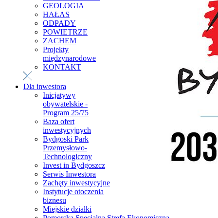
GEOLOGIA
HAŁAS
ODPADY
POWIETRZE
ZACHEM
Projekty
międzynarodowe
KONTAKT
Dla inwestora
Inicjatywy
obywatelskie -
Program 25/75
Baza ofert
inwestycyjnych
Bydgoski Park
Przemysłowo-
Technologiczny
Invest in Bydgoszcz
Serwis Inwestora
Zachęty inwestycyjne
Instytucje otoczenia
biznesu
Miejskie działki
Pomorska Specjalna Strefa Ekonomiczna