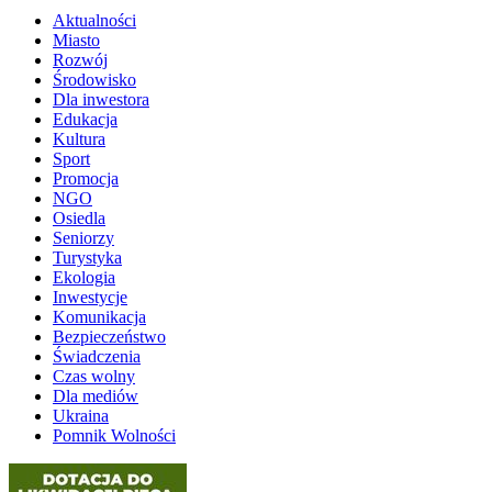
Aktualności
Miasto
Rozwój
Środowisko
Dla inwestora
Edukacja
Kultura
Sport
Promocja
NGO
Osiedla
Seniorzy
Turystyka
Ekologia
Inwestycje
Komunikacja
Bezpieczeństwo
Świadczenia
Czas wolny
Dla mediów
Ukraina
Pomnik Wolności