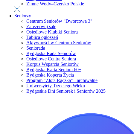
Zimne Wody–Czersko Polskie
Seniorzy
Centrum Seniorów "Dworcowa 3"
Zarezerwuj salę
Osiedlowe Klubiki Seniora
Tablica ogłoszeń
Aktywności w Centrum Seniorów
Seniorada
Bydgoska Rada Seniorów
Osiedlowe Centra Seniora
Korpus Wsparcia Seniorów
Bydgoska Karta Seniora 60+
Bydgoska Koperta Życia
Program "Złota Rączka" - archiwalne
Uniwersytety Trzeciego Wieku
Bydgoskie Dni Seniorek i Seniorów 2025