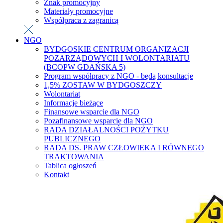
Znak promocyjny
Materiały promocyjne
Współpraca z zagranicą
NGO
BYDGOSKIE CENTRUM ORGANIZACJI
POZARZĄDOWYCH I WOLONTARIATU
(BCOPW GDAŃSKA 5)
Program współpracy z NGO - będą konsultacje
1,5% ZOSTAW W BYDGOSZCZY
Wolontariat
Informacje bieżące
Finansowe wsparcie dla NGO
Pozafinansowe wsparcie dla NGO
RADA DZIAŁALNOŚCI POŻYTKU
PUBLICZNEGO
RADA DS. PRAW CZŁOWIEKA I RÓWNEGO
TRAKTOWANIA
Tablica ogłoszeń
Kontakt