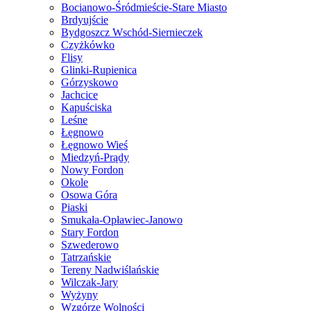
Bocianowo-Śródmieście-Stare Miasto
Brdyujście
Bydgoszcz Wschód-Siernieczek
Czyżkówko
Flisy
Glinki-Rupienica
Górzyskowo
Jachcice
Kapuściska
Leśne
Łęgnowo
Łęgnowo Wieś
Miedzyń-Prądy
Nowy Fordon
Okole
Osowa Góra
Piaski
Smukała-Opławiec-Janowo
Stary Fordon
Szwederowo
Tatrzańskie
Tereny Nadwiślańskie
Wilczak-Jary
Wyżyny
Wzgórze Wolności