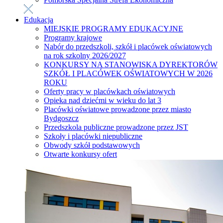
Edukacja
MIEJSKIE PROGRAMY EDUKACYJNE
Programy krajowe
Nabór do przedszkoli, szkół i placówek oświatowych
na rok szkolny 2026/2027
KONKURSY NA STANOWISKA DYREKTORÓW
SZKÓŁ I PLACÓWEK OŚWIATOWYCH W 2026
ROKU
Oferty pracy w placówkach oświatowych
Opieka nad dziećmi w wieku do lat 3
Placówki oświatowe prowadzone przez miasto
Bydgoszcz
Przedszkola publiczne prowadzone przez JST
Szkoły i placówki niepubliczne
Obwody szkół podstawowych
Otwarte konkursy ofert