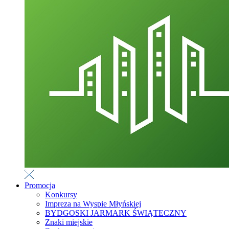
Promocja
Konkursy
Impreza na Wyspie Młyńskiej
BYDGOSKI JARMARK ŚWIĄTECZNY
Znaki miejskie