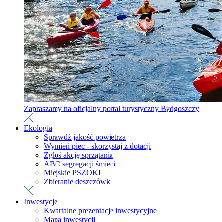
Zapraszamy na oficjalny portal turystyczny Bydgoszczy
Ekologia
Sprawdź jakość powietrza
Wymień piec - skorzystaj z dotacji
Zgłoś akcję sprzątania
ABC segregacji śmieci
Miejskie PSZOKI
Zbieranie deszczówki
Inwestycje
Kwartalne prezentacje inwestycyjne
Mapa inwestycji