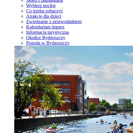
Sklep z pamiątkami
Wybierz nocleg
Co trzeba zobaczyć
Atrakcje dla dzieci
Zwiedzanie z przewodnikiem
Kalendarium imprez
Informacja turystyczna
Okolice Bydgoszczy
Pogoda w Bydgoszczy