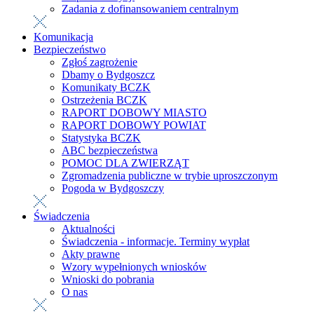
Zadania z dofinansowaniem centralnym
Komunikacja
Bezpieczeństwo
Zgłoś zagrożenie
Dbamy o Bydgoszcz
Komunikaty BCZK
Ostrzeżenia BCZK
RAPORT DOBOWY MIASTO
RAPORT DOBOWY POWIAT
Statystyka BCZK
ABC bezpieczeństwa
POMOC DLA ZWIERZĄT
Zgromadzenia publiczne w trybie uproszczonym
Pogoda w Bydgoszczy
Świadczenia
Aktualności
Świadczenia - informacje. Terminy wypłat
Akty prawne
Wzory wypełnionych wniosków
Wnioski do pobrania
O nas