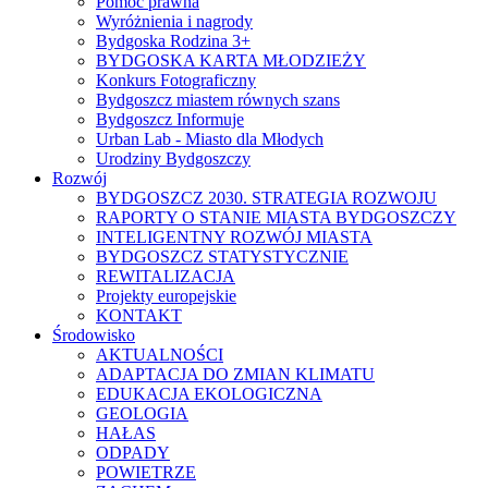
Pomoc prawna
Wyróżnienia i nagrody
Bydgoska Rodzina 3+
BYDGOSKA KARTA MŁODZIEŻY
Konkurs Fotograficzny
Bydgoszcz miastem równych szans
Bydgoszcz Informuje
Urban Lab - Miasto dla Młodych
Urodziny Bydgoszczy
Rozwój
BYDGOSZCZ 2030. STRATEGIA ROZWOJU
RAPORTY O STANIE MIASTA BYDGOSZCZY
INTELIGENTNY ROZWÓJ MIASTA
BYDGOSZCZ STATYSTYCZNIE
REWITALIZACJA
Projekty europejskie
KONTAKT
Środowisko
AKTUALNOŚCI
ADAPTACJA DO ZMIAN KLIMATU
EDUKACJA EKOLOGICZNA
GEOLOGIA
HAŁAS
ODPADY
POWIETRZE