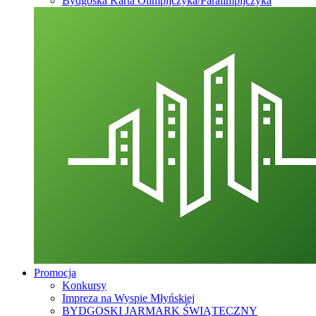
Bydgoska Karta Olimpijczyka/Paralimpijczyka
Promocja
Konkursy
Impreza na Wyspie Młyńskiej
BYDGOSKI JARMARK ŚWIĄTECZNY