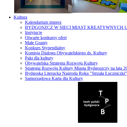
Kultura
Kalendarium imprez
BYDGOSZCZ W SIECI MIAST KREATYWNYCH 
Instytucje
Otwarte konkursy ofert
Małe Granty
Konkurs Stypendialny
Komisja Dialogu Obywatelskiego ds. Kultury
Pakt dla kultury
Obywatelska Strategia Rozwoju Kultury
Strategia Rozwoju Kultury Miasta Bydgoszczy na lata 
Bydgoska Literacka Nagroda Roku "Strzała Łuczniczki"
Samorządowa Karta dla Kultury