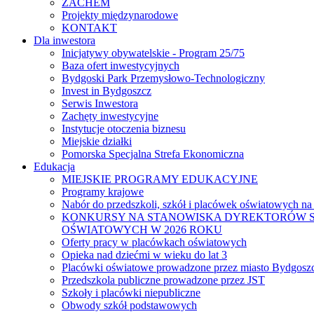
ZACHEM
Projekty międzynarodowe
KONTAKT
Dla inwestora
Inicjatywy obywatelskie - Program 25/75
Baza ofert inwestycyjnych
Bydgoski Park Przemysłowo-Technologiczny
Invest in Bydgoszcz
Serwis Inwestora
Zachęty inwestycyjne
Instytucje otoczenia biznesu
Miejskie działki
Pomorska Specjalna Strefa Ekonomiczna
Edukacja
MIEJSKIE PROGRAMY EDUKACYJNE
Programy krajowe
Nabór do przedszkoli, szkół i placówek oświatowych na
KONKURSY NA STANOWISKA DYREKTORÓW S
OŚWIATOWYCH W 2026 ROKU
Oferty pracy w placówkach oświatowych
Opieka nad dziećmi w wieku do lat 3
Placówki oświatowe prowadzone przez miasto Bydgosz
Przedszkola publiczne prowadzone przez JST
Szkoły i placówki niepubliczne
Obwody szkół podstawowych