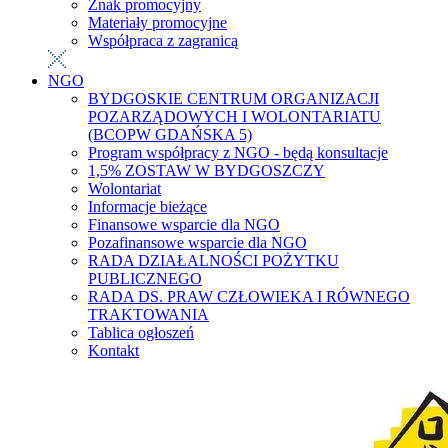
Znak promocyjny
Materiały promocyjne
Współpraca z zagranicą
NGO
BYDGOSKIE CENTRUM ORGANIZACJI
POZARZĄDOWYCH I WOLONTARIATU
(BCOPW GDAŃSKA 5)
Program współpracy z NGO - będą konsultacje
1,5% ZOSTAW W BYDGOSZCZY
Wolontariat
Informacje bieżące
Finansowe wsparcie dla NGO
Pozafinansowe wsparcie dla NGO
RADA DZIAŁALNOŚCI POŻYTKU
PUBLICZNEGO
RADA DS. PRAW CZŁOWIEKA I RÓWNEGO
TRAKTOWANIA
Tablica ogłoszeń
Kontakt