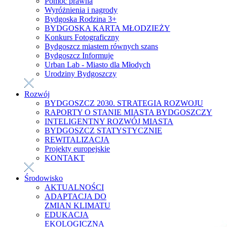
Pomoc prawna
Wyróżnienia i nagrody
Bydgoska Rodzina 3+
BYDGOSKA KARTA MŁODZIEŻY
Konkurs Fotograficzny
Bydgoszcz miastem równych szans
Bydgoszcz Informuje
Urban Lab - Miasto dla Młodych
Urodziny Bydgoszczy
Rozwój
BYDGOSZCZ 2030. STRATEGIA ROZWOJU
RAPORTY O STANIE MIASTA BYDGOSZCZY
INTELIGENTNY ROZWÓJ MIASTA
BYDGOSZCZ STATYSTYCZNIE
REWITALIZACJA
Projekty europejskie
KONTAKT
Środowisko
AKTUALNOŚCI
ADAPTACJA DO
ZMIAN KLIMATU
EDUKACJA
EKOLOGICZNA