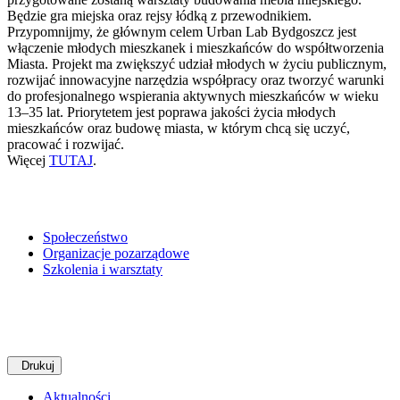
Będzie gra miejska oraz rejsy łódką z przewodnikiem.
Przypomnijmy, że głównym celem Urban Lab Bydgoszcz jest
włączenie młodych mieszkanek i mieszkańców do współtworzenia
Miasta. Projekt ma zwiększyć udział młodych w życiu publicznym,
rozwijać innowacyjne narzędzia współpracy oraz tworzyć warunki
do profesjonalnego wspierania aktywnych mieszkańców w wieku
13–35 lat. Priorytetem jest poprawa jakości życia młodych
mieszkańców oraz budowę miasta, w którym chcą się uczyć,
pracować i rozwijać.
Więcej
TUTAJ
.
Społeczeństwo
Organizacje pozarządowe
Szkolenia i warsztaty
Drukuj
Aktualności