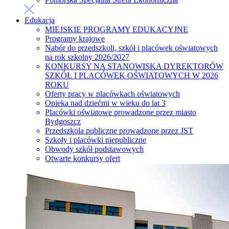
Edukacja
MIEJSKIE PROGRAMY EDUKACYJNE
Programy krajowe
Nabór do przedszkoli, szkół i placówek oświatowych
na rok szkolny 2026/2027
KONKURSY NA STANOWISKA DYREKTORÓW
SZKÓŁ I PLACÓWEK OŚWIATOWYCH W 2026
ROKU
Oferty pracy w placówkach oświatowych
Opieka nad dziećmi w wieku do lat 3
Placówki oświatowe prowadzone przez miasto
Bydgoszcz
Przedszkola publiczne prowadzone przez JST
Szkoły i placówki niepubliczne
Obwody szkół podstawowych
Otwarte konkursy ofert