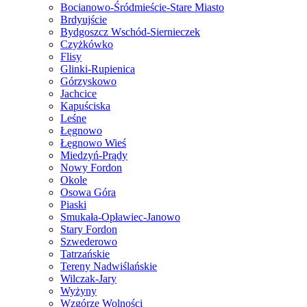
Bocianowo-Śródmieście-Stare Miasto
Brdyujście
Bydgoszcz Wschód-Siernieczek
Czyżkówko
Flisy
Glinki-Rupienica
Górzyskowo
Jachcice
Kapuściska
Leśne
Łęgnowo
Łęgnowo Wieś
Miedzyń-Prądy
Nowy Fordon
Okole
Osowa Góra
Piaski
Smukała-Opławiec-Janowo
Stary Fordon
Szwederowo
Tatrzańskie
Tereny Nadwiślańskie
Wilczak-Jary
Wyżyny
Wzgórze Wolności