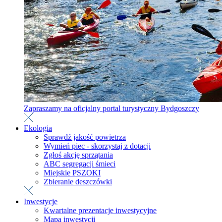
Zapraszamy na oficjalny portal turystyczny Bydgoszczy
Ekologia
Sprawdź jakość powietrza
Wymień piec - skorzystaj z dotacji
Zgłoś akcję sprzątania
ABC segregacji śmieci
Miejskie PSZOKI
Zbieranie deszczówki
Inwestycje
Kwartalne prezentacje inwestycyjne
Mapa inwestycji