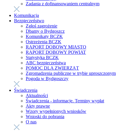
Zadania z dofinansowaniem centralnym
Komunikacja
Bezpieczeństwo
Zgłoś zagrożenie
Dbamy o Bydgoszcz
Komunikaty BCZK
Ostrzeżenia BCZK
RAPORT DOBOWY MIASTO
RAPORT DOBOWY POWIAT
Statystyka BCZK
ABC bezpieczeństwa
POMOC DLA ZWIERZĄT
Zgromadzenia publiczne w trybie uproszczonym
Pogoda w Bydgoszczy
Świadczenia
Aktualności
Świadczenia - informacje. Terminy wypłat
Akty prawne
Wzory wypełnionych wniosków
Wnioski do pobrania
O nas