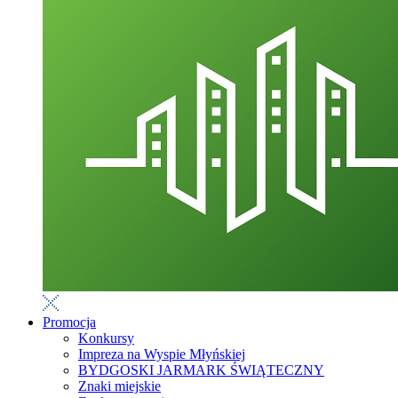
Promocja
Konkursy
Impreza na Wyspie Młyńskiej
BYDGOSKI JARMARK ŚWIĄTECZNY
Znaki miejskie