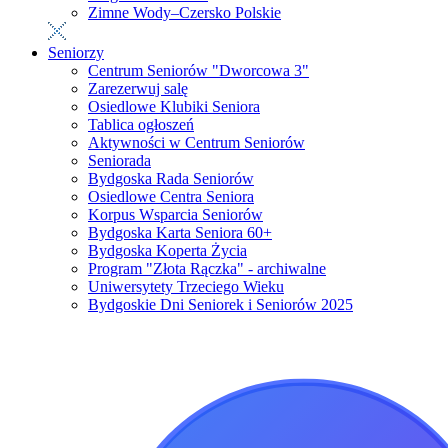
Zimne Wody–Czersko Polskie
Seniorzy
Centrum Seniorów "Dworcowa 3"
Zarezerwuj salę
Osiedlowe Klubiki Seniora
Tablica ogłoszeń
Aktywności w Centrum Seniorów
Seniorada
Bydgoska Rada Seniorów
Osiedlowe Centra Seniora
Korpus Wsparcia Seniorów
Bydgoska Karta Seniora 60+
Bydgoska Koperta Życia
Program "Złota Rączka" - archiwalne
Uniwersytety Trzeciego Wieku
Bydgoskie Dni Seniorek i Seniorów 2025