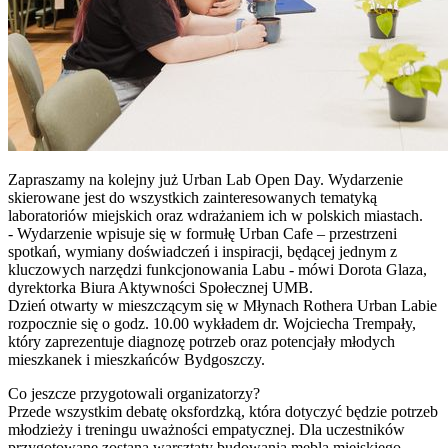
Zapraszamy na kolejny już Urban Lab Open Day. Wydarzenie
skierowane jest do wszystkich zainteresowanych tematyką
laboratoriów miejskich oraz wdrażaniem ich w polskich miastach.
- Wydarzenie wpisuje się w formułę Urban Cafe – przestrzeni
spotkań, wymiany doświadczeń i inspiracji, będącej jednym z
kluczowych narzędzi funkcjonowania Labu - mówi Dorota Glaza,
dyrektorka Biura Aktywności Społecznej UMB.
Dzień otwarty w mieszczącym się w Młynach Rothera Urban Labie
rozpocznie się o godz. 10.00 wykładem dr. Wojciecha Trempały,
który zaprezentuje diagnozę potrzeb oraz potencjały młodych
mieszkanek i mieszkańców Bydgoszczy.
Co jeszcze przygotowali organizatorzy?
Przede wszystkim debatę oksfordzką, która dotyczyć będzie potrzeb
młodzieży i treningu uważności empatycznej. Dla uczestników
przygotowane zostaną warsztaty budowania mebla miejskiego.