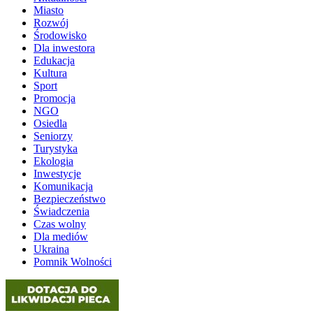
Miasto
Rozwój
Środowisko
Dla inwestora
Edukacja
Kultura
Sport
Promocja
NGO
Osiedla
Seniorzy
Turystyka
Ekologia
Inwestycje
Komunikacja
Bezpieczeństwo
Świadczenia
Czas wolny
Dla mediów
Ukraina
Pomnik Wolności