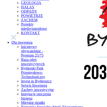
GEOLOGIA
HAŁAS
ODPADY
POWIETRZE
ZACHEM
Projekty
międzynarodowe
KONTAKT
Dla inwestora
Inicjatywy
obywatelskie -
Program 25/75
Baza ofert
inwestycyjnych
Bydgoski Park
Przemysłowo-
Technologiczny
Invest in Bydgoszcz
Serwis Inwestora
Zachęty inwestycyjne
Instytucje otoczenia
biznesu
Miejskie działki
Pomorska Specjalna Strefa Ekonomiczna