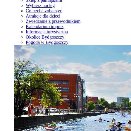
Sklep z pamiątkami
Wybierz nocleg
Co trzeba zobaczyć
Atrakcje dla dzieci
Zwiedzanie z przewodnikiem
Kalendarium imprez
Informacja turystyczna
Okolice Bydgoszczy
Pogoda w Bydgoszczy