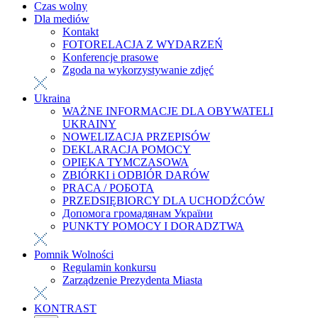
Czas wolny
Dla mediów
Kontakt
FOTORELACJA Z WYDARZEŃ
Konferencje prasowe
Zgoda na wykorzystywanie zdjęć
Ukraina
WAŻNE INFORMACJE DLA OBYWATELI
UKRAINY
NOWELIZACJA PRZEPISÓW
DEKLARACJA POMOCY
OPIEKA TYMCZASOWA
ZBIÓRKI i ODBIÓR DARÓW
PRACA / РОБОТА
PRZEDSIĘBIORCY DLA UCHODŹCÓW
Допомога громадянам України
PUNKTY POMOCY I DORADZTWA
Pomnik Wolności
Regulamin konkursu
Zarządzenie Prezydenta Miasta
KONTRAST