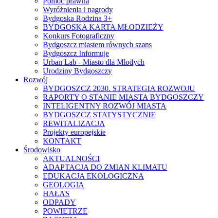
Pomoc prawna
Wyróżnienia i nagrody
Bydgoska Rodzina 3+
BYDGOSKA KARTA MŁODZIEŻY
Konkurs Fotograficzny
Bydgoszcz miastem równych szans
Bydgoszcz Informuje
Urban Lab - Miasto dla Młodych
Urodziny Bydgoszczy
Rozwój
BYDGOSZCZ 2030. STRATEGIA ROZWOJU
RAPORTY O STANIE MIASTA BYDGOSZCZY
INTELIGENTNY ROZWÓJ MIASTA
BYDGOSZCZ STATYSTYCZNIE
REWITALIZACJA
Projekty europejskie
KONTAKT
Środowisko
AKTUALNOŚCI
ADAPTACJA DO ZMIAN KLIMATU
EDUKACJA EKOLOGICZNA
GEOLOGIA
HAŁAS
ODPADY
POWIETRZE