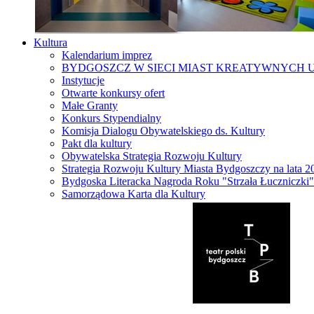
Kultura
Kalendarium imprez
BYDGOSZCZ W SIECI MIAST KREATYWNYCH 
Instytucje
Otwarte konkursy ofert
Małe Granty
Konkurs Stypendialny
Komisja Dialogu Obywatelskiego ds. Kultury
Pakt dla kultury
Obywatelska Strategia Rozwoju Kultury
Strategia Rozwoju Kultury Miasta Bydgoszczy na lata 
Bydgoska Literacka Nagroda Roku "Strzała Łuczniczki"
Samorządowa Karta dla Kultury