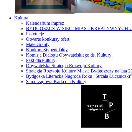
Kultura
Kalendarium imprez
BYDGOSZCZ W SIECI MIAST KREATYWNYCH 
Instytucje
Otwarte konkursy ofert
Małe Granty
Konkurs Stypendialny
Komisja Dialogu Obywatelskiego ds. Kultury
Pakt dla kultury
Obywatelska Strategia Rozwoju Kultury
Strategia Rozwoju Kultury Miasta Bydgoszczy na lata 
Bydgoska Literacka Nagroda Roku "Strzała Łuczniczki"
Samorządowa Karta dla Kultury