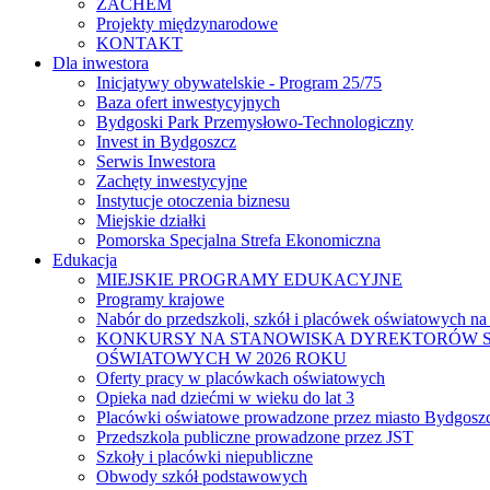
ZACHEM
Projekty międzynarodowe
KONTAKT
Dla inwestora
Inicjatywy obywatelskie - Program 25/75
Baza ofert inwestycyjnych
Bydgoski Park Przemysłowo-Technologiczny
Invest in Bydgoszcz
Serwis Inwestora
Zachęty inwestycyjne
Instytucje otoczenia biznesu
Miejskie działki
Pomorska Specjalna Strefa Ekonomiczna
Edukacja
MIEJSKIE PROGRAMY EDUKACYJNE
Programy krajowe
Nabór do przedszkoli, szkół i placówek oświatowych na
KONKURSY NA STANOWISKA DYREKTORÓW S
OŚWIATOWYCH W 2026 ROKU
Oferty pracy w placówkach oświatowych
Opieka nad dziećmi w wieku do lat 3
Placówki oświatowe prowadzone przez miasto Bydgosz
Przedszkola publiczne prowadzone przez JST
Szkoły i placówki niepubliczne
Obwody szkół podstawowych