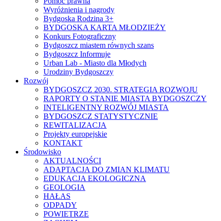
Pomoc prawna
Wyróżnienia i nagrody
Bydgoska Rodzina 3+
BYDGOSKA KARTA MŁODZIEŻY
Konkurs Fotograficzny
Bydgoszcz miastem równych szans
Bydgoszcz Informuje
Urban Lab - Miasto dla Młodych
Urodziny Bydgoszczy
Rozwój
BYDGOSZCZ 2030. STRATEGIA ROZWOJU
RAPORTY O STANIE MIASTA BYDGOSZCZY
INTELIGENTNY ROZWÓJ MIASTA
BYDGOSZCZ STATYSTYCZNIE
REWITALIZACJA
Projekty europejskie
KONTAKT
Środowisko
AKTUALNOŚCI
ADAPTACJA DO ZMIAN KLIMATU
EDUKACJA EKOLOGICZNA
GEOLOGIA
HAŁAS
ODPADY
POWIETRZE