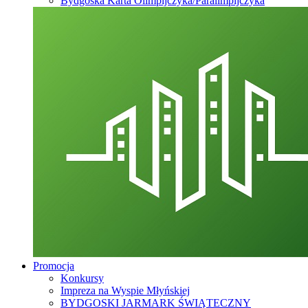
Bydgoska Karta Olimpijczyka/Paralimpijczyka
Promocja
Konkursy
Impreza na Wyspie Młyńskiej
BYDGOSKI JARMARK ŚWIĄTECZNY