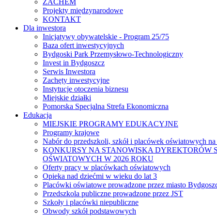
ZACHEM
Projekty międzynarodowe
KONTAKT
Dla inwestora
Inicjatywy obywatelskie - Program 25/75
Baza ofert inwestycyjnych
Bydgoski Park Przemysłowo-Technologiczny
Invest in Bydgoszcz
Serwis Inwestora
Zachęty inwestycyjne
Instytucje otoczenia biznesu
Miejskie działki
Pomorska Specjalna Strefa Ekonomiczna
Edukacja
MIEJSKIE PROGRAMY EDUKACYJNE
Programy krajowe
Nabór do przedszkoli, szkół i placówek oświatowych na
KONKURSY NA STANOWISKA DYREKTORÓW S
OŚWIATOWYCH W 2026 ROKU
Oferty pracy w placówkach oświatowych
Opieka nad dziećmi w wieku do lat 3
Placówki oświatowe prowadzone przez miasto Bydgosz
Przedszkola publiczne prowadzone przez JST
Szkoły i placówki niepubliczne
Obwody szkół podstawowych