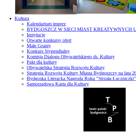
Kultura
Kalendarium imprez
BYDGOSZCZ W SIECI MIAST KREATYWNYCH 
Instytucje
Otwarte konkursy ofert
Małe Granty
Konkurs Stypendialny
Komisja Dialogu Obywatelskiego ds. Kultury
Pakt dla kultury
Obywatelska Strategia Rozwoju Kultury
Strategia Rozwoju Kultury Miasta Bydgoszczy na lata 
Bydgoska Literacka Nagroda Roku "Strzała Łuczniczki"
Samorządowa Karta dla Kultury