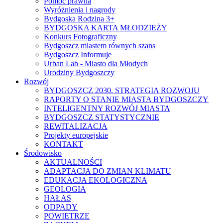
Pomoc prawna
Wyróżnienia i nagrody
Bydgoska Rodzina 3+
BYDGOSKA KARTA MŁODZIEŻY
Konkurs Fotograficzny
Bydgoszcz miastem równych szans
Bydgoszcz Informuje
Urban Lab - Miasto dla Młodych
Urodziny Bydgoszczy
Rozwój
BYDGOSZCZ 2030. STRATEGIA ROZWOJU
RAPORTY O STANIE MIASTA BYDGOSZCZY
INTELIGENTNY ROZWÓJ MIASTA
BYDGOSZCZ STATYSTYCZNIE
REWITALIZACJA
Projekty europejskie
KONTAKT
Środowisko
AKTUALNOŚCI
ADAPTACJA DO ZMIAN KLIMATU
EDUKACJA EKOLOGICZNA
GEOLOGIA
HAŁAS
ODPADY
POWIETRZE