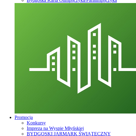
Bydgoska Karta Olimpijczyka/Paralimpijczyka
Promocja
Konkursy
Impreza na Wyspie Młyńskiej
BYDGOSKI JARMARK ŚWIĄTECZNY