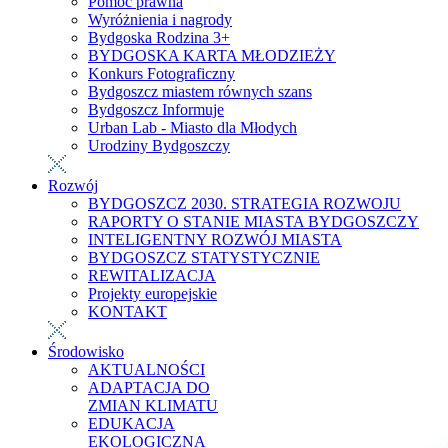
Pomoc prawna
Wyróżnienia i nagrody
Bydgoska Rodzina 3+
BYDGOSKA KARTA MŁODZIEŻY
Konkurs Fotograficzny
Bydgoszcz miastem równych szans
Bydgoszcz Informuje
Urban Lab - Miasto dla Młodych
Urodziny Bydgoszczy
Rozwój
BYDGOSZCZ 2030. STRATEGIA ROZWOJU
RAPORTY O STANIE MIASTA BYDGOSZCZY
INTELIGENTNY ROZWÓJ MIASTA
BYDGOSZCZ STATYSTYCZNIE
REWITALIZACJA
Projekty europejskie
KONTAKT
Środowisko
AKTUALNOŚCI
ADAPTACJA DO
ZMIAN KLIMATU
EDUKACJA
EKOLOGICZNA