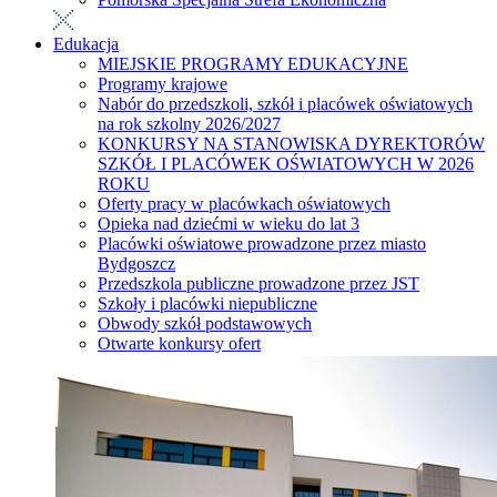
Edukacja
MIEJSKIE PROGRAMY EDUKACYJNE
Programy krajowe
Nabór do przedszkoli, szkół i placówek oświatowych
na rok szkolny 2026/2027
KONKURSY NA STANOWISKA DYREKTORÓW
SZKÓŁ I PLACÓWEK OŚWIATOWYCH W 2026
ROKU
Oferty pracy w placówkach oświatowych
Opieka nad dziećmi w wieku do lat 3
Placówki oświatowe prowadzone przez miasto
Bydgoszcz
Przedszkola publiczne prowadzone przez JST
Szkoły i placówki niepubliczne
Obwody szkół podstawowych
Otwarte konkursy ofert