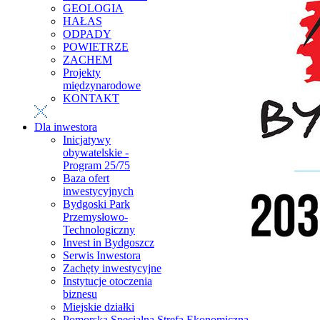
GEOLOGIA
HAŁAS
ODPADY
POWIETRZE
ZACHEM
Projekty
międzynarodowe
KONTAKT
Dla inwestora
Inicjatywy
obywatelskie -
Program 25/75
Baza ofert
inwestycyjnych
Bydgoski Park
Przemysłowo-
Technologiczny
Invest in Bydgoszcz
Serwis Inwestora
Zachęty inwestycyjne
Instytucje otoczenia
biznesu
Miejskie działki
Pomorska Specjalna Strefa Ekonomiczna