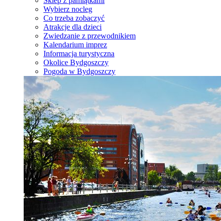
Sklep z pamiątkami
Wybierz nocleg
Co trzeba zobaczyć
Atrakcje dla dzieci
Zwiedzanie z przewodnikiem
Kalendarium imprez
Informacja turystyczna
Okolice Bydgoszczy
Pogoda w Bydgoszczy