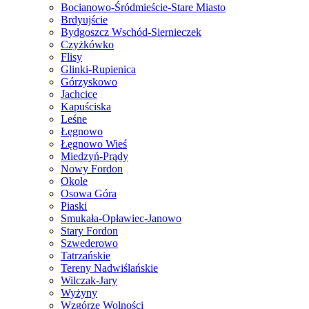
Bocianowo-Śródmieście-Stare Miasto
Brdyujście
Bydgoszcz Wschód-Siernieczek
Czyżkówko
Flisy
Glinki-Rupienica
Górzyskowo
Jachcice
Kapuściska
Leśne
Łęgnowo
Łęgnowo Wieś
Miedzyń-Prądy
Nowy Fordon
Okole
Osowa Góra
Piaski
Smukała-Opławiec-Janowo
Stary Fordon
Szwederowo
Tatrzańskie
Tereny Nadwiślańskie
Wilczak-Jary
Wyżyny
Wzgórze Wolności