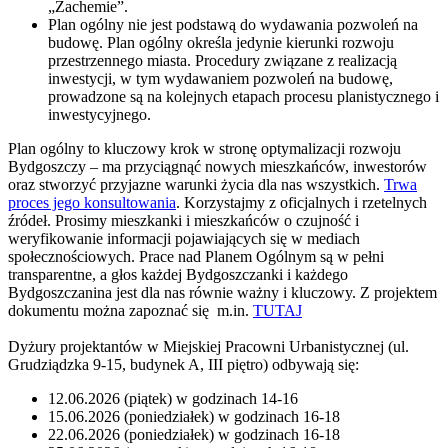
„Zachemie”.
Plan ogólny nie jest podstawą do wydawania pozwoleń na
budowę. Plan ogólny określa jedynie kierunki rozwoju
przestrzennego miasta. Procedury związane z realizacją
inwestycji, w tym wydawaniem pozwoleń na budowę,
prowadzone są na kolejnych etapach procesu planistycznego i
inwestycyjnego.
Plan ogólny to kluczowy krok w stronę optymalizacji rozwoju
Bydgoszczy – ma przyciągnąć nowych mieszkańców, inwestorów
oraz stworzyć przyjazne warunki życia dla nas wszystkich.
Trwa
proces jego konsultowania
. Korzystajmy z oficjalnych i rzetelnych
źródeł. Prosimy mieszkanki i mieszkańców o czujność i
weryfikowanie informacji pojawiających się w mediach
społecznościowych. Prace nad Planem Ogólnym są w pełni
transparentne, a głos każdej Bydgoszczanki i każdego
Bydgoszczanina jest dla nas równie ważny i kluczowy. Z projektem
dokumentu można zapoznać się m.in.
TUTAJ
Dyżury projektantów w Miejskiej Pracowni Urbanistycznej (ul.
Grudziądzka 9-15, budynek A, III piętro) odbywają się:
12.06.2026 (piątek) w godzinach 14-16
15.06.2026 (poniedziałek) w godzinach 16-18
22.06.2026 (poniedziałek) w godzinach 16-18