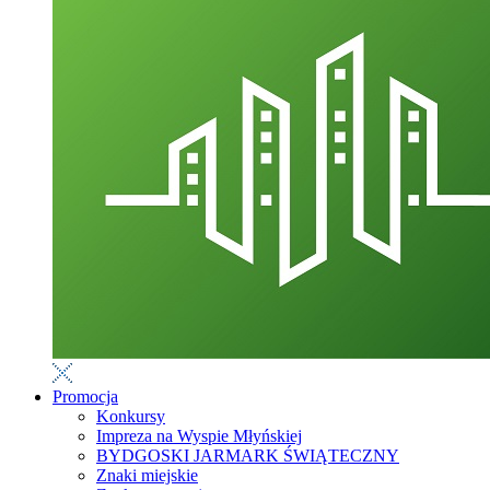
Promocja
Konkursy
Impreza na Wyspie Młyńskiej
BYDGOSKI JARMARK ŚWIĄTECZNY
Znaki miejskie