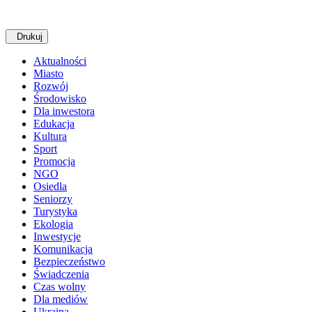
Drukuj
Aktualności
Miasto
Rozwój
Środowisko
Dla inwestora
Edukacja
Kultura
Sport
Promocja
NGO
Osiedla
Seniorzy
Turystyka
Ekologia
Inwestycje
Komunikacja
Bezpieczeństwo
Świadczenia
Czas wolny
Dla mediów
Ukraina