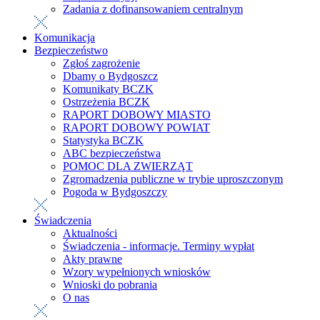
Zadania z dofinansowaniem centralnym
Komunikacja
Bezpieczeństwo
Zgłoś zagrożenie
Dbamy o Bydgoszcz
Komunikaty BCZK
Ostrzeżenia BCZK
RAPORT DOBOWY MIASTO
RAPORT DOBOWY POWIAT
Statystyka BCZK
ABC bezpieczeństwa
POMOC DLA ZWIERZĄT
Zgromadzenia publiczne w trybie uproszczonym
Pogoda w Bydgoszczy
Świadczenia
Aktualności
Świadczenia - informacje. Terminy wypłat
Akty prawne
Wzory wypełnionych wniosków
Wnioski do pobrania
O nas