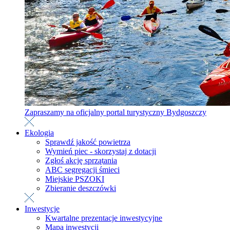
Zapraszamy na oficjalny portal turystyczny Bydgoszczy
Ekologia
Sprawdź jakość powietrza
Wymień piec - skorzystaj z dotacji
Zgłoś akcję sprzątania
ABC segregacji śmieci
Miejskie PSZOKI
Zbieranie deszczówki
Inwestycje
Kwartalne prezentacje inwestycyjne
Mapa inwestycji