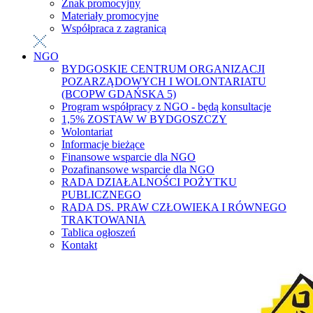
Znak promocyjny
Materiały promocyjne
Współpraca z zagranicą
NGO
BYDGOSKIE CENTRUM ORGANIZACJI
POZARZĄDOWYCH I WOLONTARIATU
(BCOPW GDAŃSKA 5)
Program współpracy z NGO - będą konsultacje
1,5% ZOSTAW W BYDGOSZCZY
Wolontariat
Informacje bieżące
Finansowe wsparcie dla NGO
Pozafinansowe wsparcie dla NGO
RADA DZIAŁALNOŚCI POŻYTKU
PUBLICZNEGO
RADA DS. PRAW CZŁOWIEKA I RÓWNEGO
TRAKTOWANIA
Tablica ogłoszeń
Kontakt