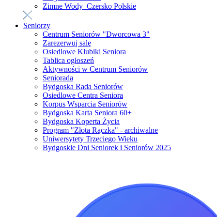
Zimne Wody–Czersko Polskie
Seniorzy
Centrum Seniorów "Dworcowa 3"
Zarezerwuj salę
Osiedlowe Klubiki Seniora
Tablica ogłoszeń
Aktywności w Centrum Seniorów
Seniorada
Bydgoska Rada Seniorów
Osiedlowe Centra Seniora
Korpus Wsparcia Seniorów
Bydgoska Karta Seniora 60+
Bydgoska Koperta Życia
Program "Złota Rączka" - archiwalne
Uniwersytety Trzeciego Wieku
Bydgoskie Dni Seniorek i Seniorów 2025