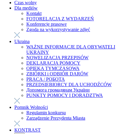
Czas wolny
Dla mediów
Kontakt
FOTORELACJA Z WYDARZEŃ
Konferencje prasowe
Zgoda na wykorzystywanie zdjęć
Ukraina
WAŻNE INFORMACJE DLA OBYWATELI
UKRAINY
NOWELIZACJA PRZEPISÓW
DEKLARACJA POMOCY
OPIEKA TYMCZASOWA
ZBIÓRKI i ODBIÓR DARÓW
PRACA / РОБОТА
PRZEDSIĘBIORCY DLA UCHODŹCÓW
Допомога громадянам України
PUNKTY POMOCY I DORADZTWA
Pomnik Wolności
Regulamin konkursu
Zarządzenie Prezydenta Miasta
KONTRAST