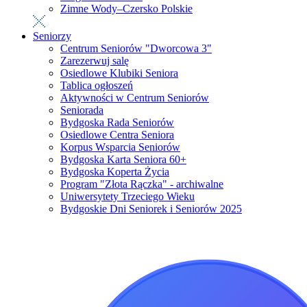
Zimne Wody–Czersko Polskie
Seniorzy
Centrum Seniorów "Dworcowa 3"
Zarezerwuj salę
Osiedlowe Klubiki Seniora
Tablica ogłoszeń
Aktywności w Centrum Seniorów
Seniorada
Bydgoska Rada Seniorów
Osiedlowe Centra Seniora
Korpus Wsparcia Seniorów
Bydgoska Karta Seniora 60+
Bydgoska Koperta Życia
Program "Złota Rączka" - archiwalne
Uniwersytety Trzeciego Wieku
Bydgoskie Dni Seniorek i Seniorów 2025