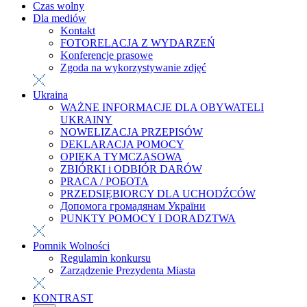
Czas wolny
Dla mediów
Kontakt
FOTORELACJA Z WYDARZEŃ
Konferencje prasowe
Zgoda na wykorzystywanie zdjęć
Ukraina
WAŻNE INFORMACJE DLA OBYWATELI
UKRAINY
NOWELIZACJA PRZEPISÓW
DEKLARACJA POMOCY
OPIEKA TYMCZASOWA
ZBIÓRKI i ODBIÓR DARÓW
PRACA / РОБОТА
PRZEDSIĘBIORCY DLA UCHODŹCÓW
Допомога громадянам України
PUNKTY POMOCY I DORADZTWA
Pomnik Wolności
Regulamin konkursu
Zarządzenie Prezydenta Miasta
KONTRAST