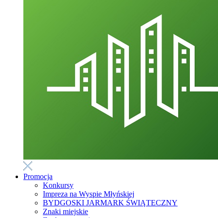
Promocja
Konkursy
Impreza na Wyspie Młyńskiej
BYDGOSKI JARMARK ŚWIĄTECZNY
Znaki miejskie