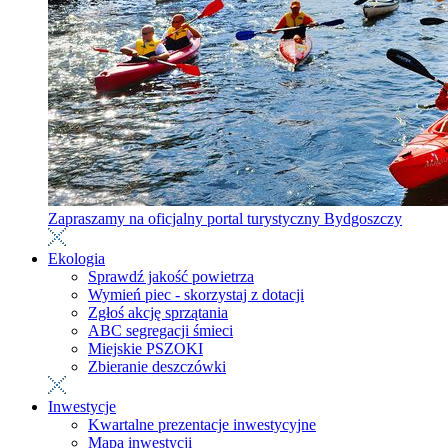
Zapraszamy na oficjalny portal turystyczny Bydgoszczy
Ekologia
Sprawdź jakość powietrza
Wymień piec - skorzystaj z dotacji
Zgłoś akcję sprzątania
ABC segregacji śmieci
Miejskie PSZOKI
Zbieranie deszczówki
Inwestycje
Kwartalne prezentacje inwestycyjne
Mapa inwestycji