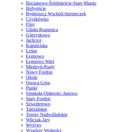
Bocianowo-Śródmieście-Stare Miasto
Brdyujście
Bydgoszcz Wschód-Siernieczek
Czyżkówko
Flisy
Glinki-Rupienica
Górzyskowo
Jachcice
Kapuściska
Leśne
Łęgnowo
Łęgnowo Wieś
Miedzyń-Prądy
Nowy Fordon
Okole
Osowa Góra
Piaski
Smukała-Opławiec-Janowo
Stary Fordon
Szwederowo
Tatrzańskie
Tereny Nadwiślańskie
Wilczak-Jary
Wyżyny
Wzgórze Wolności