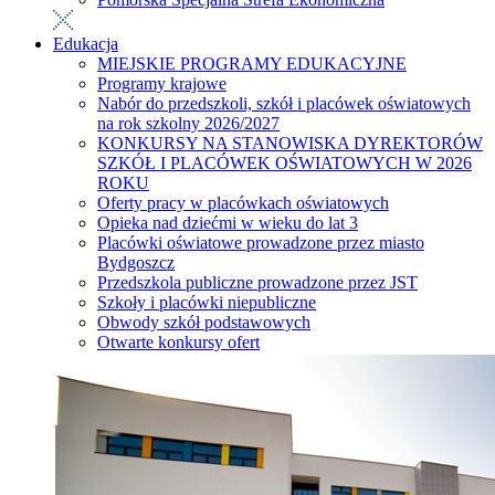
Edukacja
MIEJSKIE PROGRAMY EDUKACYJNE
Programy krajowe
Nabór do przedszkoli, szkół i placówek oświatowych
na rok szkolny 2026/2027
KONKURSY NA STANOWISKA DYREKTORÓW
SZKÓŁ I PLACÓWEK OŚWIATOWYCH W 2026
ROKU
Oferty pracy w placówkach oświatowych
Opieka nad dziećmi w wieku do lat 3
Placówki oświatowe prowadzone przez miasto
Bydgoszcz
Przedszkola publiczne prowadzone przez JST
Szkoły i placówki niepubliczne
Obwody szkół podstawowych
Otwarte konkursy ofert