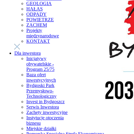
GEOLOGIA
HAŁAS
ODPADY
POWIETRZE
ZACHEM
Projekty
międzynarodowe
KONTAKT
Dla inwestora
Inicjatywy
obywatelskie -
Program 25/75
Baza ofert
inwestycyjnych
Bydgoski Park
Przemysłowo-
Technologiczny
Invest in Bydgoszcz
Serwis Inwestora
Zachęty inwestycyjne
Instytucje otoczenia
biznesu
Miejskie działki
Pomorska Specjalna Strefa Ekonomiczna