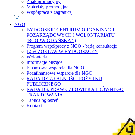
Znak promocyjny
Materiały promocyjne
Współpraca z zagranicą
NGO
BYDGOSKIE CENTRUM ORGANIZACJI
POZARZĄDOWYCH I WOLONTARIATU
(BCOPW GDAŃSKA 5)
Program współpracy z NGO - będą konsultacje
1,5% ZOSTAW W BYDGOSZCZY
Wolontariat
Informacje bieżące
Finansowe wsparcie dla NGO
Pozafinansowe wsparcie dla NGO
RADA DZIAŁALNOŚCI POŻYTKU
PUBLICZNEGO
RADA DS. PRAW CZŁOWIEKA I RÓWNEGO
TRAKTOWANIA
Tablica ogłoszeń
Kontakt