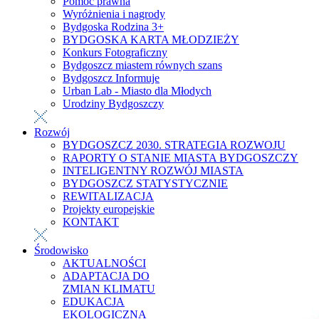
Pomoc prawna
Wyróżnienia i nagrody
Bydgoska Rodzina 3+
BYDGOSKA KARTA MŁODZIEŻY
Konkurs Fotograficzny
Bydgoszcz miastem równych szans
Bydgoszcz Informuje
Urban Lab - Miasto dla Młodych
Urodziny Bydgoszczy
Rozwój
BYDGOSZCZ 2030. STRATEGIA ROZWOJU
RAPORTY O STANIE MIASTA BYDGOSZCZY
INTELIGENTNY ROZWÓJ MIASTA
BYDGOSZCZ STATYSTYCZNIE
REWITALIZACJA
Projekty europejskie
KONTAKT
Środowisko
AKTUALNOŚCI
ADAPTACJA DO
ZMIAN KLIMATU
EDUKACJA
EKOLOGICZNA