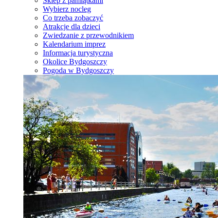
Sklep z pamiątkami
Wybierz nocleg
Co trzeba zobaczyć
Atrakcje dla dzieci
Zwiedzanie z przewodnikiem
Kalendarium imprez
Informacja turystyczna
Okolice Bydgoszczy
Pogoda w Bydgoszczy