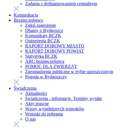
Zadania z dofinansowaniem centralnym
Komunikacja
Bezpieczeństwo
Zgłoś zagrożenie
Dbamy o Bydgoszcz
Komunikaty BCZK
Ostrzeżenia BCZK
RAPORT DOBOWY MIASTO
RAPORT DOBOWY POWIAT
Statystyka BCZK
ABC bezpieczeństwa
POMOC DLA ZWIERZĄT
Zgromadzenia publiczne w trybie uproszczonym
Pogoda w Bydgoszczy
Świadczenia
Aktualności
Świadczenia - informacje. Terminy wypłat
Akty prawne
Wzory wypełnionych wniosków
Wnioski do pobrania
O nas