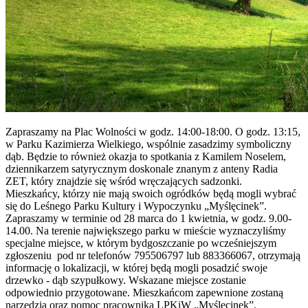
Zapraszamy na Plac Wolności w godz. 14:00-18:00. O godz. 13:15,
w Parku Kazimierza Wielkiego, wspólnie zasadzimy symboliczny
dąb. Będzie to również okazja to spotkania z Kamilem Noselem,
dziennikarzem satyrycznym doskonale znanym z anteny Radia
ZET, który znajdzie się wśród wręczających sadzonki.
Mieszkańcy, którzy nie mają swoich ogródków będą mogli wybrać
się do Leśnego Parku Kultury i Wypoczynku „Myślęcinek”.
Zapraszamy w terminie od 28 marca do 1 kwietnia, w godz. 9.00-
14.00. Na terenie największego parku w mieście wyznaczyliśmy
specjalne miejsce, w którym bydgoszczanie po wcześniejszym
zgłoszeniu pod nr telefonów 795506797 lub 883366067, otrzymają
informację o lokalizacji, w której będą mogli posadzić swoje
drzewko - dąb szypułkowy. Wskazane miejsce zostanie
odpowiednio przygotowane. Mieszkańcom zapewnione zostaną
narzędzia oraz pomoc pracownika LPKiW „Myślęcinek”.