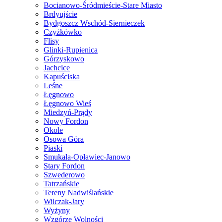
Bocianowo-Śródmieście-Stare Miasto
Brdyujście
Bydgoszcz Wschód-Siernieczek
Czyżkówko
Flisy
Glinki-Rupienica
Górzyskowo
Jachcice
Kapuściska
Leśne
Łęgnowo
Łęgnowo Wieś
Miedzyń-Prądy
Nowy Fordon
Okole
Osowa Góra
Piaski
Smukała-Opławiec-Janowo
Stary Fordon
Szwederowo
Tatrzańskie
Tereny Nadwiślańskie
Wilczak-Jary
Wyżyny
Wzgórze Wolności