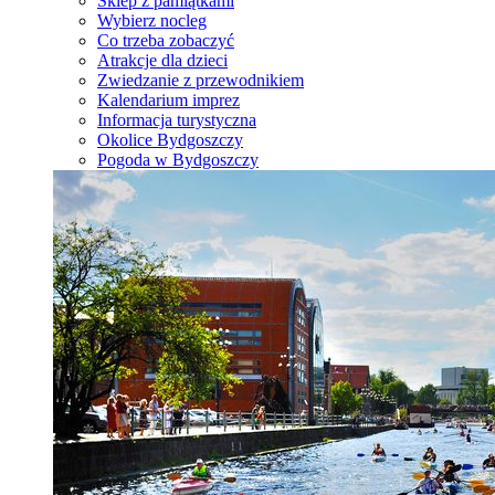
Sklep z pamiątkami
Wybierz nocleg
Co trzeba zobaczyć
Atrakcje dla dzieci
Zwiedzanie z przewodnikiem
Kalendarium imprez
Informacja turystyczna
Okolice Bydgoszczy
Pogoda w Bydgoszczy