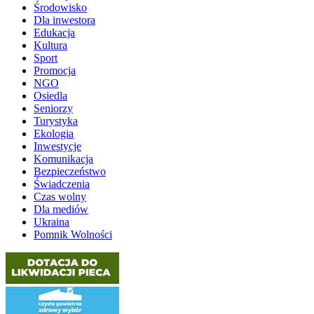
Środowisko
Dla inwestora
Edukacja
Kultura
Sport
Promocja
NGO
Osiedla
Seniorzy
Turystyka
Ekologia
Inwestycje
Komunikacja
Bezpieczeństwo
Świadczenia
Czas wolny
Dla mediów
Ukraina
Pomnik Wolności