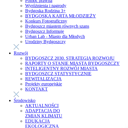
Pomoc prawna
Wyróżnienia i nagrody
Bydgoska Rodzina 3+
BYDGOSKA KARTA MŁODZIEŻY
Konkurs Fotograficzny
Bydgoszcz miastem równych szans
Bydgoszcz Informuje
Urban Lab - Miasto dla Młodych
Urodziny Bydgoszczy
Rozwój
BYDGOSZCZ 2030. STRATEGIA ROZWOJU
RAPORTY O STANIE MIASTA BYDGOSZCZY
INTELIGENTNY ROZWÓJ MIASTA
BYDGOSZCZ STATYSTYCZNIE
REWITALIZACJA
Projekty europejskie
KONTAKT
Środowisko
AKTUALNOŚCI
ADAPTACJA DO
ZMIAN KLIMATU
EDUKACJA
EKOLOGICZNA