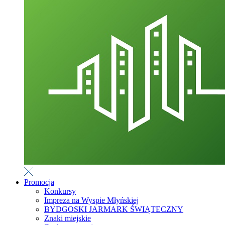
Promocja
Konkursy
Impreza na Wyspie Młyńskiej
BYDGOSKI JARMARK ŚWIĄTECZNY
Znaki miejskie