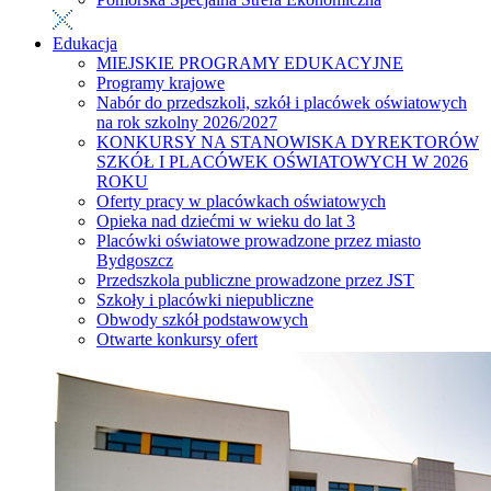
Edukacja
MIEJSKIE PROGRAMY EDUKACYJNE
Programy krajowe
Nabór do przedszkoli, szkół i placówek oświatowych
na rok szkolny 2026/2027
KONKURSY NA STANOWISKA DYREKTORÓW
SZKÓŁ I PLACÓWEK OŚWIATOWYCH W 2026
ROKU
Oferty pracy w placówkach oświatowych
Opieka nad dziećmi w wieku do lat 3
Placówki oświatowe prowadzone przez miasto
Bydgoszcz
Przedszkola publiczne prowadzone przez JST
Szkoły i placówki niepubliczne
Obwody szkół podstawowych
Otwarte konkursy ofert