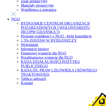
Znak promocyjny
Materiały promocyjne
Współpraca z zagranicą
NGO
BYDGOSKIE CENTRUM ORGANIZACJI
POZARZĄDOWYCH I WOLONTARIATU
(BCOPW GDAŃSKA 5)
Program współpracy z NGO - będą konsultacje
1,5% ZOSTAW W BYDGOSZCZY
Wolontariat
Informacje bieżące
Finansowe wsparcie dla NGO
Pozafinansowe wsparcie dla NGO
RADA DZIAŁALNOŚCI POŻYTKU
PUBLICZNEGO
RADA DS. PRAW CZŁOWIEKA I RÓWNEGO
TRAKTOWANIA
Tablica ogłoszeń
Kontakt