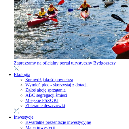
Zapraszamy na oficjalny portal turystyczny Bydgoszczy
Ekologia
Sprawdź jakość powietrza
Wymień piec - skorzystaj z dotacji
Zgłoś akcję sprzątania
ABC segregacji śmieci
Miejskie PSZOKI
Zbieranie deszczówki
Inwestycje
Kwartalne prezentacje inwestycyjne
Mapa inwestycji