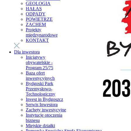
GEOLOGIA
HAŁAS
ODPADY
POWIETRZE
ZACHEM
Projekty
międzynarodowe
KONTAKT
Dla inwestora
Inicjatywy
obywatelskie -
Program 25/75
Baza ofert
inwestycyjnych
Bydgoski Park
Przemysłowo-
Technologiczny
Invest in Bydgoszcz
Serwis Inwestora
Zachęty inwestycyjne
Instytucje otoczenia
biznesu
Miejskie działki
Pomorska Specjalna Strefa Ekonomiczna