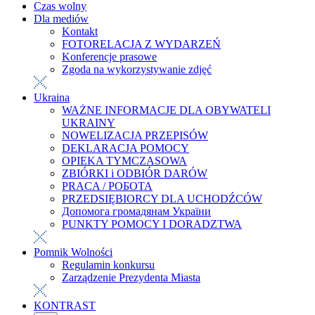
Czas wolny
Dla mediów
Kontakt
FOTORELACJA Z WYDARZEŃ
Konferencje prasowe
Zgoda na wykorzystywanie zdjęć
Ukraina
WAŻNE INFORMACJE DLA OBYWATELI
UKRAINY
NOWELIZACJA PRZEPISÓW
DEKLARACJA POMOCY
OPIEKA TYMCZASOWA
ZBIÓRKI i ODBIÓR DARÓW
PRACA / РОБОТА
PRZEDSIĘBIORCY DLA UCHODŹCÓW
Допомога громадянам України
PUNKTY POMOCY I DORADZTWA
Pomnik Wolności
Regulamin konkursu
Zarządzenie Prezydenta Miasta
KONTRAST