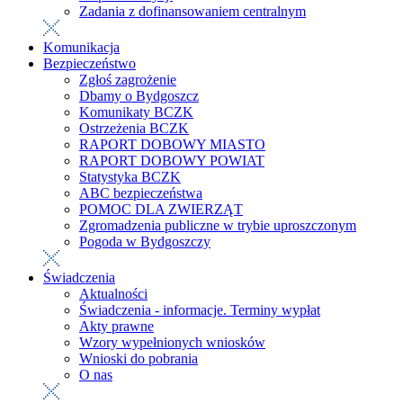
Zadania z dofinansowaniem centralnym
Komunikacja
Bezpieczeństwo
Zgłoś zagrożenie
Dbamy o Bydgoszcz
Komunikaty BCZK
Ostrzeżenia BCZK
RAPORT DOBOWY MIASTO
RAPORT DOBOWY POWIAT
Statystyka BCZK
ABC bezpieczeństwa
POMOC DLA ZWIERZĄT
Zgromadzenia publiczne w trybie uproszczonym
Pogoda w Bydgoszczy
Świadczenia
Aktualności
Świadczenia - informacje. Terminy wypłat
Akty prawne
Wzory wypełnionych wniosków
Wnioski do pobrania
O nas