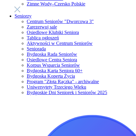
Zimne Wody–Czersko Polskie
Seniorzy
Centrum Seniorów "Dworcowa 3"
Zarezerwuj salę
Osiedlowe Klubiki Seniora
Tablica ogłoszeń
Aktywności w Centrum Seniorów
Seniorada
Bydgoska Rada Seniorów
Osiedlowe Centra Seniora
Korpus Wsparcia Seniorów
Bydgoska Karta Seniora 60+
Bydgoska Koperta Życia
Program "Złota Rączka" - archiwalne
Uniwersytety Trzeciego Wieku
Bydgoskie Dni Seniorek i Seniorów 2025