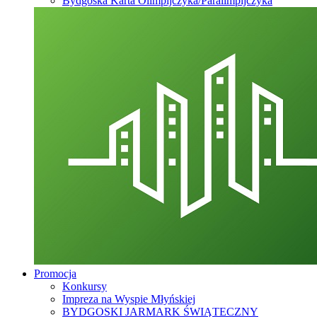
Bydgoska Karta Olimpijczyka/Paralimpijczyka
Promocja
Konkursy
Impreza na Wyspie Młyńskiej
BYDGOSKI JARMARK ŚWIĄTECZNY