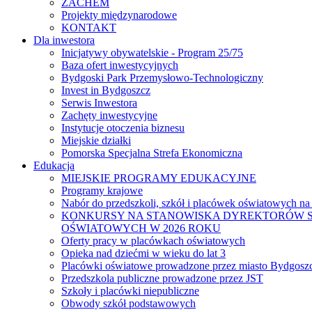
ZACHEM
Projekty międzynarodowe
KONTAKT
Dla inwestora
Inicjatywy obywatelskie - Program 25/75
Baza ofert inwestycyjnych
Bydgoski Park Przemysłowo-Technologiczny
Invest in Bydgoszcz
Serwis Inwestora
Zachęty inwestycyjne
Instytucje otoczenia biznesu
Miejskie działki
Pomorska Specjalna Strefa Ekonomiczna
Edukacja
MIEJSKIE PROGRAMY EDUKACYJNE
Programy krajowe
Nabór do przedszkoli, szkół i placówek oświatowych na
KONKURSY NA STANOWISKA DYREKTORÓW S
OŚWIATOWYCH W 2026 ROKU
Oferty pracy w placówkach oświatowych
Opieka nad dziećmi w wieku do lat 3
Placówki oświatowe prowadzone przez miasto Bydgosz
Przedszkola publiczne prowadzone przez JST
Szkoły i placówki niepubliczne
Obwody szkół podstawowych