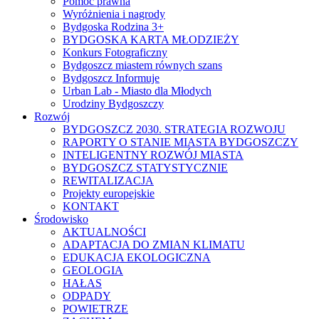
Pomoc prawna
Wyróżnienia i nagrody
Bydgoska Rodzina 3+
BYDGOSKA KARTA MŁODZIEŻY
Konkurs Fotograficzny
Bydgoszcz miastem równych szans
Bydgoszcz Informuje
Urban Lab - Miasto dla Młodych
Urodziny Bydgoszczy
Rozwój
BYDGOSZCZ 2030. STRATEGIA ROZWOJU
RAPORTY O STANIE MIASTA BYDGOSZCZY
INTELIGENTNY ROZWÓJ MIASTA
BYDGOSZCZ STATYSTYCZNIE
REWITALIZACJA
Projekty europejskie
KONTAKT
Środowisko
AKTUALNOŚCI
ADAPTACJA DO ZMIAN KLIMATU
EDUKACJA EKOLOGICZNA
GEOLOGIA
HAŁAS
ODPADY
POWIETRZE