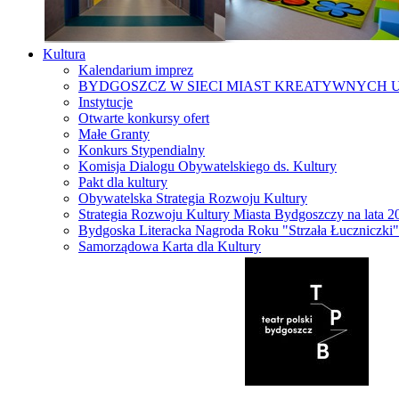
Kultura
Kalendarium imprez
BYDGOSZCZ W SIECI MIAST KREATYWNYCH 
Instytucje
Otwarte konkursy ofert
Małe Granty
Konkurs Stypendialny
Komisja Dialogu Obywatelskiego ds. Kultury
Pakt dla kultury
Obywatelska Strategia Rozwoju Kultury
Strategia Rozwoju Kultury Miasta Bydgoszczy na lata 
Bydgoska Literacka Nagroda Roku "Strzała Łuczniczki"
Samorządowa Karta dla Kultury