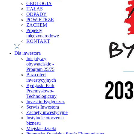
GEOLOGIA
HAŁAS
ODPADY
POWIETRZE
ZACHEM
Projekty
międzynarodowe
KONTAKT
Dla inwestora
Inicjatywy
obywatelskie -
Program 25/75
Baza ofert
inwestycyjnych
Bydgoski Park
Przemysłowo-
Technologiczny
Invest in Bydgoszcz
Serwis Inwestora
Zachęty inwestycyjne
Instytucje otoczenia
biznesu
Miejskie działki
Pomorska Specjalna Strefa Ekonomiczna