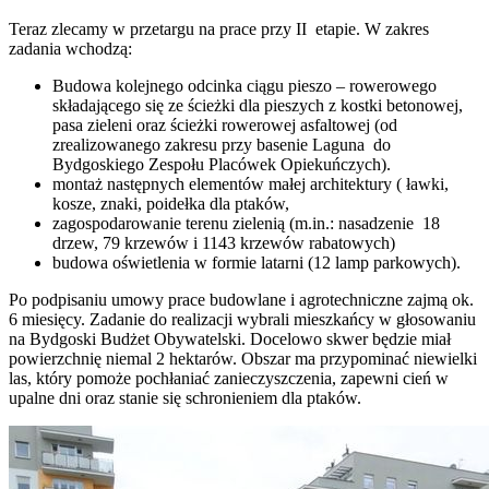
Teraz zlecamy w przetargu na prace przy II etapie. W zakres
zadania wchodzą:
Budowa kolejnego odcinka ciągu pieszo – rowerowego
składającego się ze ścieżki dla pieszych z kostki betonowej,
pasa zieleni oraz ścieżki rowerowej asfaltowej (od
zrealizowanego zakresu przy basenie Laguna do
Bydgoskiego Zespołu Placówek Opiekuńczych).
montaż następnych elementów małej architektury ( ławki,
kosze, znaki, poidełka dla ptaków,
zagospodarowanie terenu zielenią (m.in.: nasadzenie 18
drzew, 79 krzewów i 1143 krzewów rabatowych)
budowa oświetlenia w formie latarni (12 lamp parkowych).
Po podpisaniu umowy prace budowlane i agrotechniczne zajmą ok.
6 miesięcy. Zadanie do realizacji wybrali mieszkańcy w głosowaniu
na Bydgoski Budżet Obywatelski. Docelowo skwer będzie miał
powierzchnię niemal 2 hektarów. Obszar ma przypominać niewielki
las, który pomoże pochłaniać zanieczyszczenia, zapewni cień w
upalne dni oraz stanie się schronieniem dla ptaków.