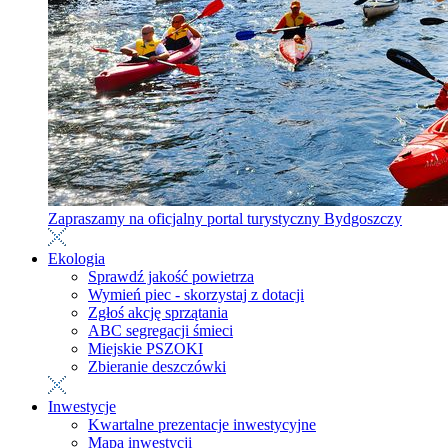
Zapraszamy na oficjalny portal turystyczny Bydgoszczy
Ekologia
Sprawdź jakość powietrza
Wymień piec - skorzystaj z dotacji
Zgłoś akcję sprzątania
ABC segregacji śmieci
Miejskie PSZOKI
Zbieranie deszczówki
Inwestycje
Kwartalne prezentacje inwestycyjne
Mapa inwestycji