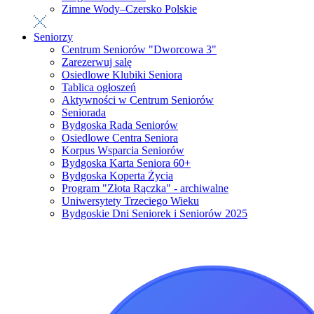
Zimne Wody–Czersko Polskie
Seniorzy
Centrum Seniorów "Dworcowa 3"
Zarezerwuj salę
Osiedlowe Klubiki Seniora
Tablica ogłoszeń
Aktywności w Centrum Seniorów
Seniorada
Bydgoska Rada Seniorów
Osiedlowe Centra Seniora
Korpus Wsparcia Seniorów
Bydgoska Karta Seniora 60+
Bydgoska Koperta Życia
Program "Złota Rączka" - archiwalne
Uniwersytety Trzeciego Wieku
Bydgoskie Dni Seniorek i Seniorów 2025