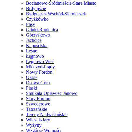
Bocianowo-Śródmieście-Stare Miasto
Brdyujście
Bydgoszcz Wschód-Siernieczek
Czyżkówko
Flisy
Glinki-Rupienica
Górzyskowo
Jachcice
Kapuściska
Leśne
Łęgnowo
Łęgnowo Wieś
Miedzyń-Prądy
Nowy Fordon
Okole
Osowa Góra
Piaski
Smukała-Opławiec-Janowo
Stary Fordon
Szwederowo
Tatrzańskie
Tereny Nadwiślańskie
Wilczak-Jary
Wyżyny
Wzgórze Wolności