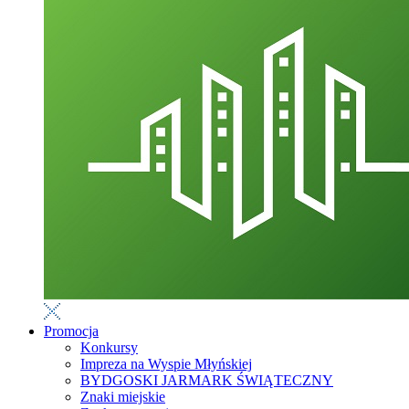
Promocja
Konkursy
Impreza na Wyspie Młyńskiej
BYDGOSKI JARMARK ŚWIĄTECZNY
Znaki miejskie