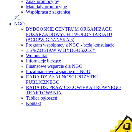
Znak promocyjny
Materiały promocyjne
Współpraca z zagranicą
NGO
BYDGOSKIE CENTRUM ORGANIZACJI
POZARZĄDOWYCH I WOLONTARIATU
(BCOPW GDAŃSKA 5)
Program współpracy z NGO - będą konsultacje
1,5% ZOSTAW W BYDGOSZCZY
Wolontariat
Informacje bieżące
Finansowe wsparcie dla NGO
Pozafinansowe wsparcie dla NGO
RADA DZIAŁALNOŚCI POŻYTKU
PUBLICZNEGO
RADA DS. PRAW CZŁOWIEKA I RÓWNEGO
TRAKTOWANIA
Tablica ogłoszeń
Kontakt