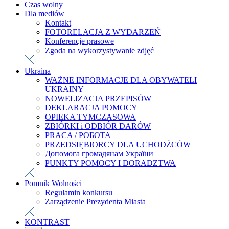
Czas wolny
Dla mediów
Kontakt
FOTORELACJA Z WYDARZEŃ
Konferencje prasowe
Zgoda na wykorzystywanie zdjęć
Ukraina
WAŻNE INFORMACJE DLA OBYWATELI
UKRAINY
NOWELIZACJA PRZEPISÓW
DEKLARACJA POMOCY
OPIEKA TYMCZASOWA
ZBIÓRKI i ODBIÓR DARÓW
PRACA / РОБОТА
PRZEDSIĘBIORCY DLA UCHODŹCÓW
Допомога громадянам України
PUNKTY POMOCY I DORADZTWA
Pomnik Wolności
Regulamin konkursu
Zarządzenie Prezydenta Miasta
KONTRAST