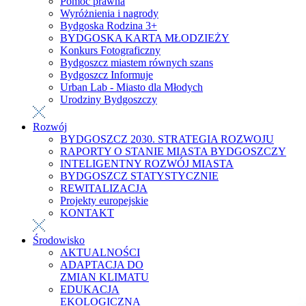
Pomoc prawna
Wyróżnienia i nagrody
Bydgoska Rodzina 3+
BYDGOSKA KARTA MŁODZIEŻY
Konkurs Fotograficzny
Bydgoszcz miastem równych szans
Bydgoszcz Informuje
Urban Lab - Miasto dla Młodych
Urodziny Bydgoszczy
Rozwój
BYDGOSZCZ 2030. STRATEGIA ROZWOJU
RAPORTY O STANIE MIASTA BYDGOSZCZY
INTELIGENTNY ROZWÓJ MIASTA
BYDGOSZCZ STATYSTYCZNIE
REWITALIZACJA
Projekty europejskie
KONTAKT
Środowisko
AKTUALNOŚCI
ADAPTACJA DO
ZMIAN KLIMATU
EDUKACJA
EKOLOGICZNA