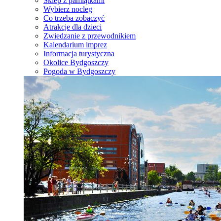
Sklep z pamiątkami
Wybierz nocleg
Co trzeba zobaczyć
Atrakcje dla dzieci
Zwiedzanie z przewodnikiem
Kalendarium imprez
Informacja turystyczna
Okolice Bydgoszczy
Pogoda w Bydgoszczy