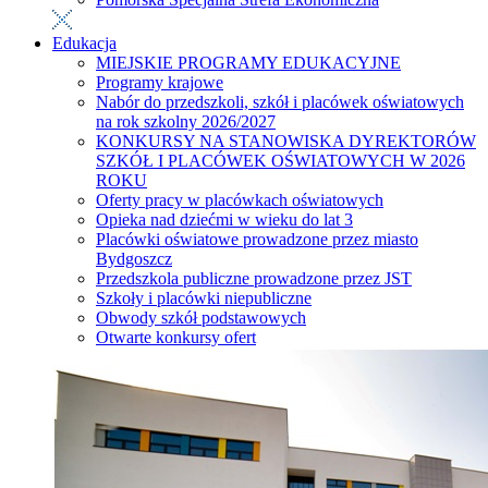
Edukacja
MIEJSKIE PROGRAMY EDUKACYJNE
Programy krajowe
Nabór do przedszkoli, szkół i placówek oświatowych
na rok szkolny 2026/2027
KONKURSY NA STANOWISKA DYREKTORÓW
SZKÓŁ I PLACÓWEK OŚWIATOWYCH W 2026
ROKU
Oferty pracy w placówkach oświatowych
Opieka nad dziećmi w wieku do lat 3
Placówki oświatowe prowadzone przez miasto
Bydgoszcz
Przedszkola publiczne prowadzone przez JST
Szkoły i placówki niepubliczne
Obwody szkół podstawowych
Otwarte konkursy ofert