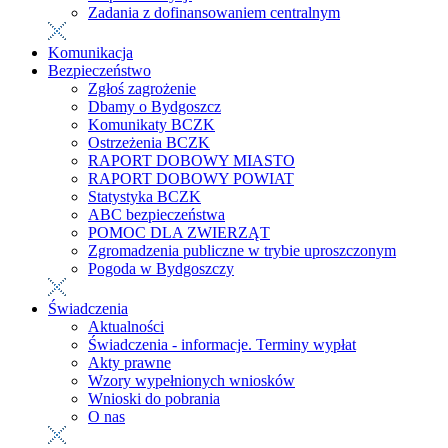
Zadania z dofinansowaniem centralnym
Komunikacja
Bezpieczeństwo
Zgłoś zagrożenie
Dbamy o Bydgoszcz
Komunikaty BCZK
Ostrzeżenia BCZK
RAPORT DOBOWY MIASTO
RAPORT DOBOWY POWIAT
Statystyka BCZK
ABC bezpieczeństwa
POMOC DLA ZWIERZĄT
Zgromadzenia publiczne w trybie uproszczonym
Pogoda w Bydgoszczy
Świadczenia
Aktualności
Świadczenia - informacje. Terminy wypłat
Akty prawne
Wzory wypełnionych wniosków
Wnioski do pobrania
O nas