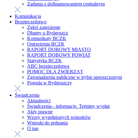
Zadania z dofinansowaniem centralnym
Komunikacja
Bezpieczeństwo
Zgłoś zagrożenie
Dbamy o Bydgoszcz
Komunikaty BCZK
Ostrzeżenia BCZK
RAPORT DOBOWY MIASTO
RAPORT DOBOWY POWIAT
Statystyka BCZK
ABC bezpieczeństwa
POMOC DLA ZWIERZĄT
Zgromadzenia publiczne w trybie uproszczonym
Pogoda w Bydgoszczy
Świadczenia
Aktualności
Świadczenia - informacje. Terminy wypłat
Akty prawne
Wzory wypełnionych wniosków
Wnioski do pobrania
O nas