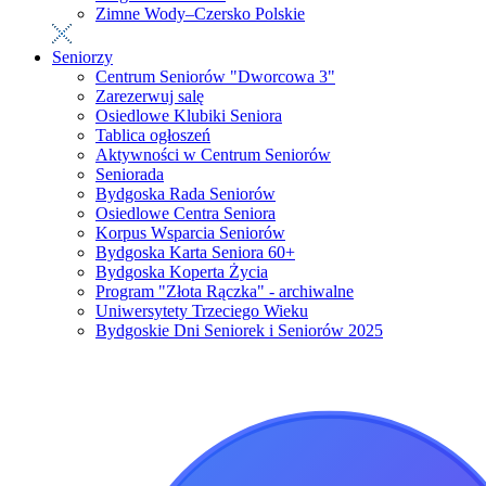
Zimne Wody–Czersko Polskie
Seniorzy
Centrum Seniorów "Dworcowa 3"
Zarezerwuj salę
Osiedlowe Klubiki Seniora
Tablica ogłoszeń
Aktywności w Centrum Seniorów
Seniorada
Bydgoska Rada Seniorów
Osiedlowe Centra Seniora
Korpus Wsparcia Seniorów
Bydgoska Karta Seniora 60+
Bydgoska Koperta Życia
Program "Złota Rączka" - archiwalne
Uniwersytety Trzeciego Wieku
Bydgoskie Dni Seniorek i Seniorów 2025