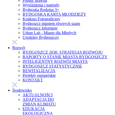
Pomoc prawna
Wyróżnienia i nagrody
Bydgoska Rodzina 3+
BYDGOSKA KARTA MŁODZIEŻY
Konkurs Fotograficzny
Bydgoszcz miastem równych szans
Bydgoszcz Informuje
Urban Lab - Miasto dla Młodych
Urodziny Bydgoszczy
Rozwój
BYDGOSZCZ 2030. STRATEGIA ROZWOJU
RAPORTY O STANIE MIASTA BYDGOSZCZY
INTELIGENTNY ROZWÓJ MIASTA
BYDGOSZCZ STATYSTYCZNIE
REWITALIZACJA
Projekty europejskie
KONTAKT
Środowisko
AKTUALNOŚCI
ADAPTACJA DO
ZMIAN KLIMATU
EDUKACJA
EKOLOGICZNA