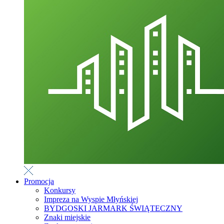
Promocja
Konkursy
Impreza na Wyspie Młyńskiej
BYDGOSKI JARMARK ŚWIĄTECZNY
Znaki miejskie