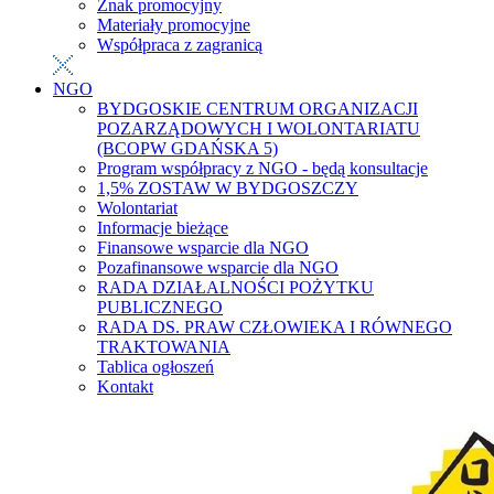
Znak promocyjny
Materiały promocyjne
Współpraca z zagranicą
NGO
BYDGOSKIE CENTRUM ORGANIZACJI
POZARZĄDOWYCH I WOLONTARIATU
(BCOPW GDAŃSKA 5)
Program współpracy z NGO - będą konsultacje
1,5% ZOSTAW W BYDGOSZCZY
Wolontariat
Informacje bieżące
Finansowe wsparcie dla NGO
Pozafinansowe wsparcie dla NGO
RADA DZIAŁALNOŚCI POŻYTKU
PUBLICZNEGO
RADA DS. PRAW CZŁOWIEKA I RÓWNEGO
TRAKTOWANIA
Tablica ogłoszeń
Kontakt