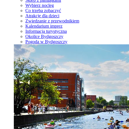
Sklep z pamiątkami
Wybierz nocleg
Co trzeba zobaczyć
Atrakcje dla dzieci
Zwiedzanie z przewodnikiem
Kalendarium imprez
Informacja turystyczna
Okolice Bydgoszczy
Pogoda w Bydgoszczy