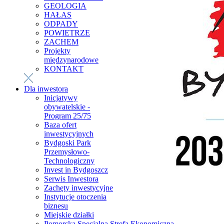
GEOLOGIA
HAŁAS
ODPADY
POWIETRZE
ZACHEM
Projekty
międzynarodowe
KONTAKT
Dla inwestora
Inicjatywy
obywatelskie -
Program 25/75
Baza ofert
inwestycyjnych
Bydgoski Park
Przemysłowo-
Technologiczny
Invest in Bydgoszcz
Serwis Inwestora
Zachęty inwestycyjne
Instytucje otoczenia
biznesu
Miejskie działki
Pomorska Specjalna Strefa Ekonomiczna