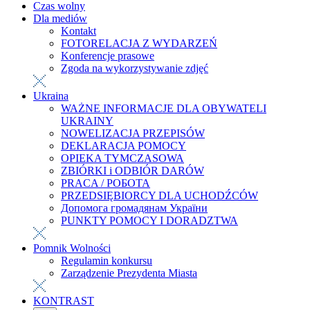
Czas wolny
Dla mediów
Kontakt
FOTORELACJA Z WYDARZEŃ
Konferencje prasowe
Zgoda na wykorzystywanie zdjęć
Ukraina
WAŻNE INFORMACJE DLA OBYWATELI
UKRAINY
NOWELIZACJA PRZEPISÓW
DEKLARACJA POMOCY
OPIEKA TYMCZASOWA
ZBIÓRKI i ODBIÓR DARÓW
PRACA / РОБОТА
PRZEDSIĘBIORCY DLA UCHODŹCÓW
Допомога громадянам України
PUNKTY POMOCY I DORADZTWA
Pomnik Wolności
Regulamin konkursu
Zarządzenie Prezydenta Miasta
KONTRAST