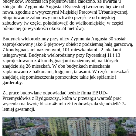
budynków. Podczas ich projektowania założono, że kwartał u
zbiegu ulic Zygmunta Augusta i Rycerskiej tworzony będzie od
nowa, zgodnie z wytycznymi Miejskiej Pracowni Urbanistycznej.
Stopniowanie zabudowy umożliwiło przejście od miejskiej
zabudowy (w części południowej) do wielkomiejskiej w części
północnej (o wysokości około 24 metrów).
Budynek wielorodzinny przy ulicy Zygmunta Augusta 30 został
zaprojektowany jako 6-piętrowy obiekt z podziemną halą garażową,
7 kondygnacjami naziemnymi, 101 mieszkaniami i 2 lokalami
usługowymi. Budynek wielorodzinny przy Rycerskiej 11 i 13
zaprojektowano z 4 kondygnacjami naziemnymi, na których
znajdzie się 26 mieszkań. W obu budynkach mieszkania
zaplanowano z balkonami, loggiami, tarasami. W części mieszkań
znajdują się pomieszczenia pomocnicze takie jak spiżarnie i
garderoby.
Za prace budowlane odpowiadać będzie firma EBUD-
Przemysłówka z Bydgoszczy., która w przetargu wartość prac
wyceniła na kwotę blisko 46 mln zł i zobowiązała się udzielić 7-
letniej gwarancji.