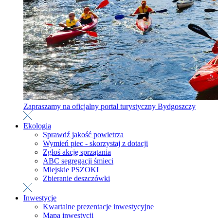
Zapraszamy na oficjalny portal turystyczny Bydgoszczy
Ekologia
Sprawdź jakość powietrza
Wymień piec - skorzystaj z dotacji
Zgłoś akcję sprzątania
ABC segregacji śmieci
Miejskie PSZOKI
Zbieranie deszczówki
Inwestycje
Kwartalne prezentacje inwestycyjne
Mapa inwestycji