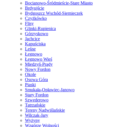
Bocianowo-Śródmieście-Stare Miasto
Brdyujście
Bydgoszcz Wschód-Siernieczek
Czyżkówko
Flisy
Glinki-Rupienica
Górzyskowo
Jachcice
Kapuściska
Leśne
Łęgnowo
Łęgnowo Wieś
Miedzyń-Prądy
Nowy Fordon
Okole
Osowa Góra
Piaski
Smukała-Opławiec-Janowo
Stary Fordon
Szwederowo
Tatrzańskie
Tereny Nadwiślańskie
Wilczak-Jary
Wyżyny
Wzgórze Wolności