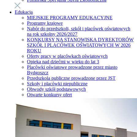
Edukacja
MIEJSKIE PROGRAMY EDUKACYJNE
Programy krajowe
Nabór do przedszkoli, szkół i placówek oświatowych
na rok szkolny 2026/2027
KONKURSY NA STANOWISKA DYREKTORÓW
SZKÓŁ I PLACÓWEK OŚWIATOWYCH W 2026
ROKU
Oferty pracy w placówkach oświatowych
Opieka nad dziećmi w wieku do lat 3
Placówki oświatowe prowadzone przez miasto
Bydgoszcz
Przedszkola publiczne prowadzone przez JST
Szkoły i placówki niepubliczne
Obwody szkół podstawowych
Otwarte konkursy ofert