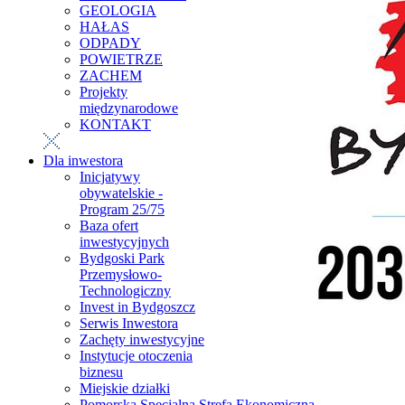
GEOLOGIA
HAŁAS
ODPADY
POWIETRZE
ZACHEM
Projekty
międzynarodowe
KONTAKT
Dla inwestora
Inicjatywy
obywatelskie -
Program 25/75
Baza ofert
inwestycyjnych
Bydgoski Park
Przemysłowo-
Technologiczny
Invest in Bydgoszcz
Serwis Inwestora
Zachęty inwestycyjne
Instytucje otoczenia
biznesu
Miejskie działki
Pomorska Specjalna Strefa Ekonomiczna