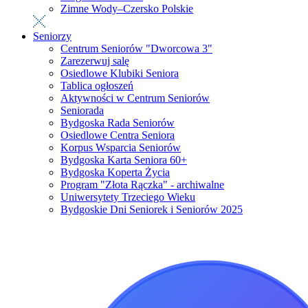
Zimne Wody–Czersko Polskie
Seniorzy
Centrum Seniorów "Dworcowa 3"
Zarezerwuj salę
Osiedlowe Klubiki Seniora
Tablica ogłoszeń
Aktywności w Centrum Seniorów
Seniorada
Bydgoska Rada Seniorów
Osiedlowe Centra Seniora
Korpus Wsparcia Seniorów
Bydgoska Karta Seniora 60+
Bydgoska Koperta Życia
Program "Złota Rączka" - archiwalne
Uniwersytety Trzeciego Wieku
Bydgoskie Dni Seniorek i Seniorów 2025