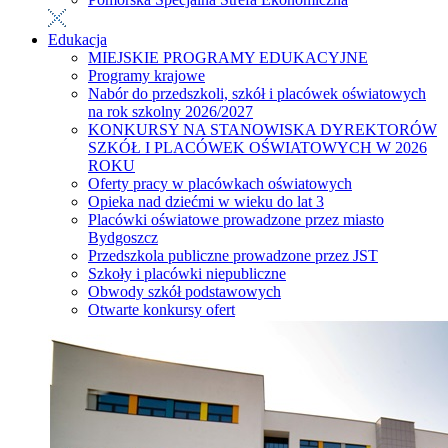
Edukacja
MIEJSKIE PROGRAMY EDUKACYJNE
Programy krajowe
Nabór do przedszkoli, szkół i placówek oświatowych
na rok szkolny 2026/2027
KONKURSY NA STANOWISKA DYREKTORÓW
SZKÓŁ I PLACÓWEK OŚWIATOWYCH W 2026
ROKU
Oferty pracy w placówkach oświatowych
Opieka nad dziećmi w wieku do lat 3
Placówki oświatowe prowadzone przez miasto
Bydgoszcz
Przedszkola publiczne prowadzone przez JST
Szkoły i placówki niepubliczne
Obwody szkół podstawowych
Otwarte konkursy ofert