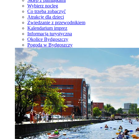
Sklep z pamiątkami
Wybierz nocleg
Co trzeba zobaczyć
Atrakcje dla dzieci
Zwiedzanie z przewodnikiem
Kalendarium imprez
Informacja turystyczna
Okolice Bydgoszczy
Pogoda w Bydgoszczy