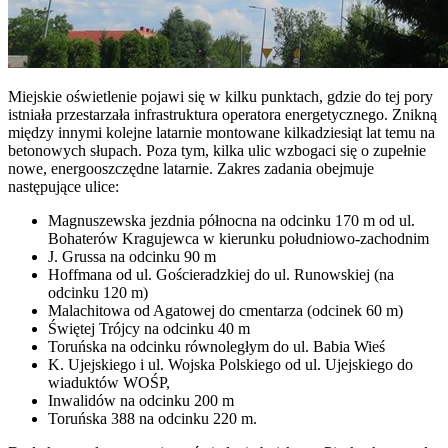
Miejskie oświetlenie pojawi się w kilku punktach, gdzie do tej pory
istniała przestarzała infrastruktura operatora energetycznego. Znikną
między innymi kolejne latarnie montowane kilkadziesiąt lat temu na
betonowych słupach. Poza tym, kilka ulic wzbogaci się o zupełnie
nowe, energooszczędne latarnie. Zakres zadania obejmuje
następujące ulice:
Magnuszewska jezdnia północna na odcinku 170 m od ul.
Bohaterów Kragujewca w kierunku południowo-zachodnim
J. Grussa na odcinku 90 m
Hoffmana od ul. Gościeradzkiej do ul. Runowskiej (na
odcinku 120 m)
Malachitowa od Agatowej do cmentarza (odcinek 60 m)
Świętej Trójcy na odcinku 40 m
Toruńska na odcinku równoległym do ul. Babia Wieś
K. Ujejskiego i ul. Wojska Polskiego od ul. Ujejskiego do
wiaduktów WOŚP,
Inwalidów na odcinku 200 m
Toruńska 388 na odcinku 220 m.