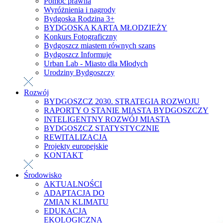
Pomoc prawna
Wyróżnienia i nagrody
Bydgoska Rodzina 3+
BYDGOSKA KARTA MŁODZIEŻY
Konkurs Fotograficzny
Bydgoszcz miastem równych szans
Bydgoszcz Informuje
Urban Lab - Miasto dla Młodych
Urodziny Bydgoszczy
Rozwój
BYDGOSZCZ 2030. STRATEGIA ROZWOJU
RAPORTY O STANIE MIASTA BYDGOSZCZY
INTELIGENTNY ROZWÓJ MIASTA
BYDGOSZCZ STATYSTYCZNIE
REWITALIZACJA
Projekty europejskie
KONTAKT
Środowisko
AKTUALNOŚCI
ADAPTACJA DO
ZMIAN KLIMATU
EDUKACJA
EKOLOGICZNA