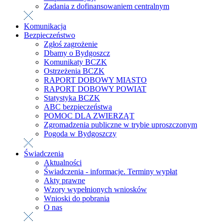
Zadania z dofinansowaniem centralnym
Komunikacja
Bezpieczeństwo
Zgłoś zagrożenie
Dbamy o Bydgoszcz
Komunikaty BCZK
Ostrzeżenia BCZK
RAPORT DOBOWY MIASTO
RAPORT DOBOWY POWIAT
Statystyka BCZK
ABC bezpieczeństwa
POMOC DLA ZWIERZĄT
Zgromadzenia publiczne w trybie uproszczonym
Pogoda w Bydgoszczy
Świadczenia
Aktualności
Świadczenia - informacje. Terminy wypłat
Akty prawne
Wzory wypełnionych wniosków
Wnioski do pobrania
O nas