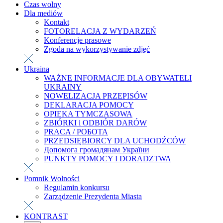
Czas wolny
Dla mediów
Kontakt
FOTORELACJA Z WYDARZEŃ
Konferencje prasowe
Zgoda na wykorzystywanie zdjęć
Ukraina
WAŻNE INFORMACJE DLA OBYWATELI
UKRAINY
NOWELIZACJA PRZEPISÓW
DEKLARACJA POMOCY
OPIEKA TYMCZASOWA
ZBIÓRKI i ODBIÓR DARÓW
PRACA / РОБОТА
PRZEDSIĘBIORCY DLA UCHODŹCÓW
Допомога громадянам України
PUNKTY POMOCY I DORADZTWA
Pomnik Wolności
Regulamin konkursu
Zarządzenie Prezydenta Miasta
KONTRAST