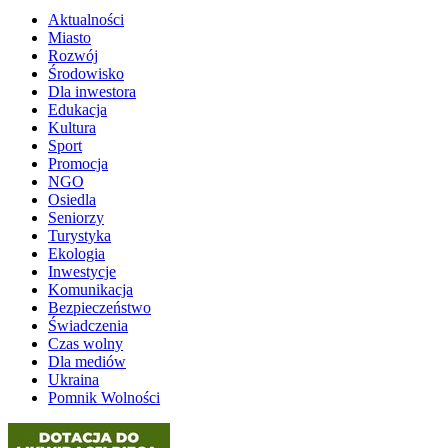
Aktualności
Miasto
Rozwój
Środowisko
Dla inwestora
Edukacja
Kultura
Sport
Promocja
NGO
Osiedla
Seniorzy
Turystyka
Ekologia
Inwestycje
Komunikacja
Bezpieczeństwo
Świadczenia
Czas wolny
Dla mediów
Ukraina
Pomnik Wolności