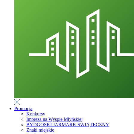
Promocja
Konkursy
Impreza na Wyspie Młyńskiej
BYDGOSKI JARMARK ŚWIĄTECZNY
Znaki miejskie