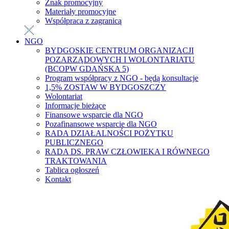
Znak promocyjny
Materiały promocyjne
Współpraca z zagranicą
NGO
BYDGOSKIE CENTRUM ORGANIZACJI
POZARZĄDOWYCH I WOLONTARIATU
(BCOPW GDAŃSKA 5)
Program współpracy z NGO - będą konsultacje
1,5% ZOSTAW W BYDGOSZCZY
Wolontariat
Informacje bieżące
Finansowe wsparcie dla NGO
Pozafinansowe wsparcie dla NGO
RADA DZIAŁALNOŚCI POŻYTKU
PUBLICZNEGO
RADA DS. PRAW CZŁOWIEKA I RÓWNEGO
TRAKTOWANIA
Tablica ogłoszeń
Kontakt