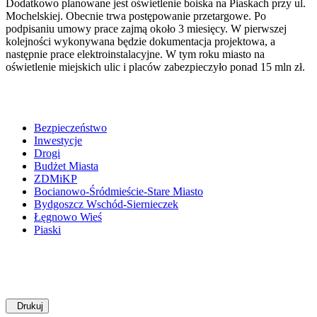
Dodatkowo planowane jest oświetlenie boiska na Piaskach przy ul.
Mochelskiej. Obecnie trwa postępowanie przetargowe. Po
podpisaniu umowy prace zajmą około 3 miesięcy. W pierwszej
kolejności wykonywana będzie dokumentacja projektowa, a
następnie prace elektroinstalacyjne. W tym roku miasto na
oświetlenie miejskich ulic i placów zabezpieczyło ponad 15 mln zł.
Bezpieczeństwo
Inwestycje
Drogi
Budżet Miasta
ZDMiKP
Bocianowo-Śródmieście-Stare Miasto
Bydgoszcz Wschód-Siernieczek
Łęgnowo Wieś
Piaski
Drukuj