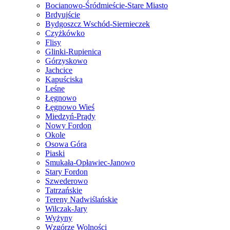
Bocianowo-Śródmieście-Stare Miasto
Brdyujście
Bydgoszcz Wschód-Siernieczek
Czyżkówko
Flisy
Glinki-Rupienica
Górzyskowo
Jachcice
Kapuściska
Leśne
Łęgnowo
Łęgnowo Wieś
Miedzyń-Prądy
Nowy Fordon
Okole
Osowa Góra
Piaski
Smukała-Opławiec-Janowo
Stary Fordon
Szwederowo
Tatrzańskie
Tereny Nadwiślańskie
Wilczak-Jary
Wyżyny
Wzgórze Wolności