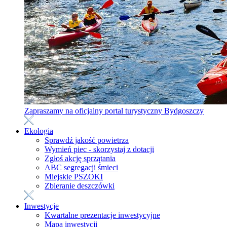
Zapraszamy na oficjalny portal turystyczny Bydgoszczy
Ekologia
Sprawdź jakość powietrza
Wymień piec - skorzystaj z dotacji
Zgłoś akcję sprzątania
ABC segregacji śmieci
Miejskie PSZOKI
Zbieranie deszczówki
Inwestycje
Kwartalne prezentacje inwestycyjne
Mapa inwestycji