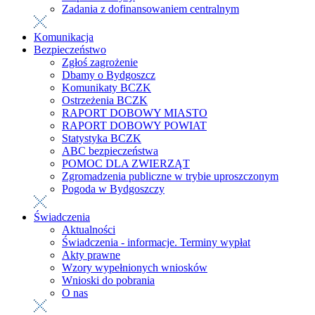
Zadania z dofinansowaniem centralnym
Komunikacja
Bezpieczeństwo
Zgłoś zagrożenie
Dbamy o Bydgoszcz
Komunikaty BCZK
Ostrzeżenia BCZK
RAPORT DOBOWY MIASTO
RAPORT DOBOWY POWIAT
Statystyka BCZK
ABC bezpieczeństwa
POMOC DLA ZWIERZĄT
Zgromadzenia publiczne w trybie uproszczonym
Pogoda w Bydgoszczy
Świadczenia
Aktualności
Świadczenia - informacje. Terminy wypłat
Akty prawne
Wzory wypełnionych wniosków
Wnioski do pobrania
O nas