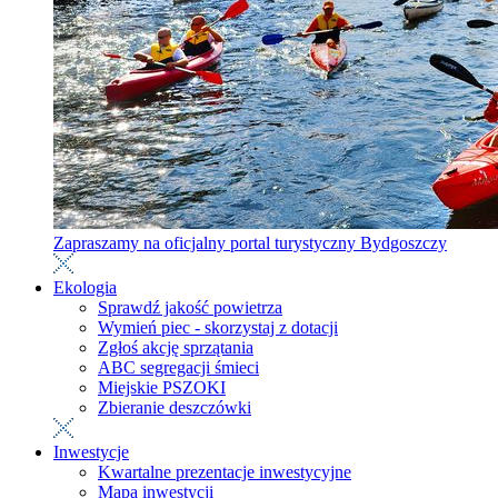
Zapraszamy na oficjalny portal turystyczny Bydgoszczy
Ekologia
Sprawdź jakość powietrza
Wymień piec - skorzystaj z dotacji
Zgłoś akcję sprzątania
ABC segregacji śmieci
Miejskie PSZOKI
Zbieranie deszczówki
Inwestycje
Kwartalne prezentacje inwestycyjne
Mapa inwestycji