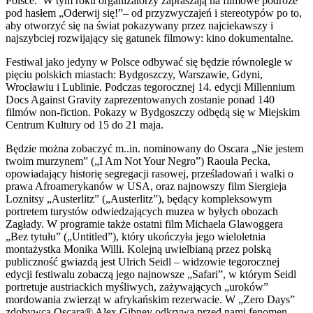
Polsce. W tym roku organizatorzy zapraszają na filmowe podróże
pod hasłem „Oderwij się!”– od przyzwyczajeń i stereotypów po to,
aby otworzyć się na świat pokazywany przez najciekawszy i
najszybciej rozwijający się gatunek filmowy: kino dokumentalne.
Festiwal jako jedyny w Polsce odbywać się będzie równolegle w
pięciu polskich miastach: Bydgoszczy, Warszawie, Gdyni,
Wrocławiu i Lublinie. Podczas tegorocznej 14. edycji Millennium
Docs Against Gravity zaprezentowanych zostanie ponad 140
filmów non-fiction. Pokazy w Bydgoszczy odbędą się w Miejskim
Centrum Kultury od 15 do 21 maja.
Będzie można zobaczyć m..in. nominowany do Oscara „Nie jestem
twoim murzynem” („I Am Not Your Negro”) Raoula Pecka,
opowiadający historię segregacji rasowej, prześladowań i walki o
prawa Afroamerykanów w USA, oraz najnowszy film Siergieja
Loznitsy „Austerlitz” („Austerlitz”), będący kompleksowym
portretem turystów odwiedzających muzea w byłych obozach
Zagłady. W programie także ostatni film Michaela Glawoggera
„Bez tytułu” („Untitled”), który ukończyła jego wieloletnia
montażystka Monika Willi. Kolejną uwielbianą przez polską
publiczność gwiazdą jest Ulrich Seidl – widzowie tegorocznej
edycji festiwalu zobaczą jego najnowsze „Safari”, w którym Seidl
portretuje austriackich myśliwych, zażywających „uroków”
mordowania zwierząt w afrykańskim rezerwacie. W „Zero Days”
zdobywca Oscara® Alex Gibney odkrywa przed nami fenomen