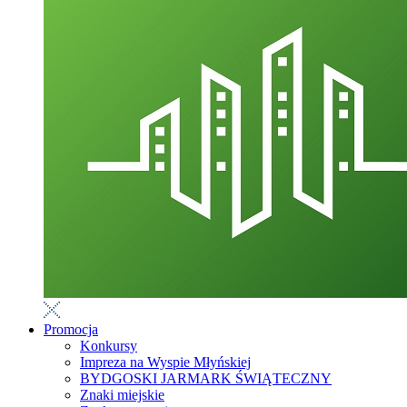
Promocja
Konkursy
Impreza na Wyspie Młyńskiej
BYDGOSKI JARMARK ŚWIĄTECZNY
Znaki miejskie