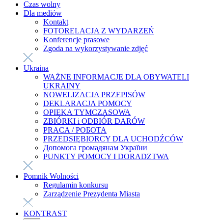
Czas wolny
Dla mediów
Kontakt
FOTORELACJA Z WYDARZEŃ
Konferencje prasowe
Zgoda na wykorzystywanie zdjęć
Ukraina
WAŻNE INFORMACJE DLA OBYWATELI
UKRAINY
NOWELIZACJA PRZEPISÓW
DEKLARACJA POMOCY
OPIEKA TYMCZASOWA
ZBIÓRKI i ODBIÓR DARÓW
PRACA / РОБОТА
PRZEDSIĘBIORCY DLA UCHODŹCÓW
Допомога громадянам України
PUNKTY POMOCY I DORADZTWA
Pomnik Wolności
Regulamin konkursu
Zarządzenie Prezydenta Miasta
KONTRAST