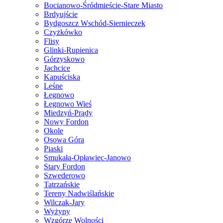
Bocianowo-Śródmieście-Stare Miasto
Brdyujście
Bydgoszcz Wschód-Siernieczek
Czyżkówko
Flisy
Glinki-Rupienica
Górzyskowo
Jachcice
Kapuściska
Leśne
Łęgnowo
Łęgnowo Wieś
Miedzyń-Prądy
Nowy Fordon
Okole
Osowa Góra
Piaski
Smukała-Opławiec-Janowo
Stary Fordon
Szwederowo
Tatrzańskie
Tereny Nadwiślańskie
Wilczak-Jary
Wyżyny
Wzgórze Wolności