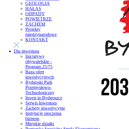
GEOLOGIA
HAŁAS
ODPADY
POWIETRZE
ZACHEM
Projekty
międzynarodowe
KONTAKT
Dla inwestora
Inicjatywy
obywatelskie -
Program 25/75
Baza ofert
inwestycyjnych
Bydgoski Park
Przemysłowo-
Technologiczny
Invest in Bydgoszcz
Serwis Inwestora
Zachęty inwestycyjne
Instytucje otoczenia
biznesu
Miejskie działki
Pomorska Specjalna Strefa Ekonomiczna