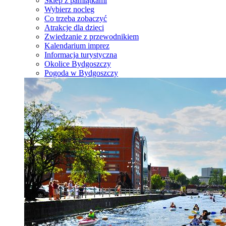
Sklep z pamiątkami
Wybierz nocleg
Co trzeba zobaczyć
Atrakcje dla dzieci
Zwiedzanie z przewodnikiem
Kalendarium imprez
Informacja turystyczna
Okolice Bydgoszczy
Pogoda w Bydgoszczy