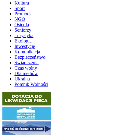
Kultura
Sport
Promocja
NGO
Osiedla
Seniorzy
Turystyka
Ekologia
Inwestycje
Komunikacja
Bezpieczeństwo
Świadczenia
Czas wolny
Dla mediów
Ukraina
Pomnik Wolności