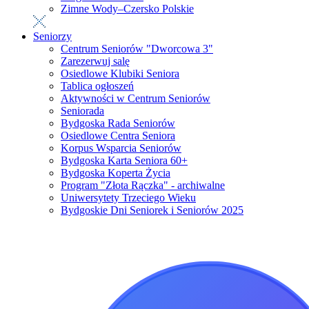
Zimne Wody–Czersko Polskie
Seniorzy
Centrum Seniorów "Dworcowa 3"
Zarezerwuj salę
Osiedlowe Klubiki Seniora
Tablica ogłoszeń
Aktywności w Centrum Seniorów
Seniorada
Bydgoska Rada Seniorów
Osiedlowe Centra Seniora
Korpus Wsparcia Seniorów
Bydgoska Karta Seniora 60+
Bydgoska Koperta Życia
Program "Złota Rączka" - archiwalne
Uniwersytety Trzeciego Wieku
Bydgoskie Dni Seniorek i Seniorów 2025