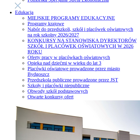
Edukacja
MIEJSKIE PROGRAMY EDUKACYJNE
Programy krajowe
Nabór do przedszkoli, szkół i placówek oświatowych
na rok szkolny 2026/2027
KONKURSY NA STANOWISKA DYREKTORÓW
SZKÓŁ I PLACÓWEK OŚWIATOWYCH W 2026
ROKU
Oferty pracy w placówkach oświatowych
Opieka nad dziećmi w wieku do lat 3
Placówki oświatowe prowadzone przez miasto
Bydgoszcz
Przedszkola publiczne prowadzone przez JST
Szkoły i placówki niepubliczne
Obwody szkół podstawowych
Otwarte konkursy ofert