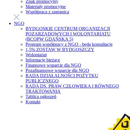
Znak promocyjny
Materiały promocyjne
Współpraca z zagranicą
NGO
BYDGOSKIE CENTRUM ORGANIZACJI
POZARZĄDOWYCH I WOLONTARIATU
(BCOPW GDAŃSKA 5)
Program współpracy z NGO - będą konsultacje
1,5% ZOSTAW W BYDGOSZCZY
Wolontariat
Informacje bieżące
Finansowe wsparcie dla NGO
Pozafinansowe wsparcie dla NGO
RADA DZIAŁALNOŚCI POŻYTKU
PUBLICZNEGO
RADA DS. PRAW CZŁOWIEKA I RÓWNEGO
TRAKTOWANIA
Tablica ogłoszeń
Kontakt