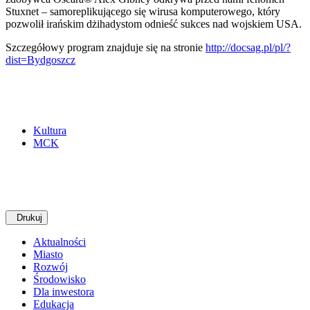
Stuxnet – samoreplikującego się wirusa komputerowego, który
pozwolił irańskim dżihadystom odnieść sukces nad wojskiem USA.
Szczegółowy program znajduje się na stronie
http://docsag.pl/pl/?
dist=Bydgoszcz
Kultura
MCK
Drukuj
Aktualności
Miasto
Rozwój
Środowisko
Dla inwestora
Edukacja