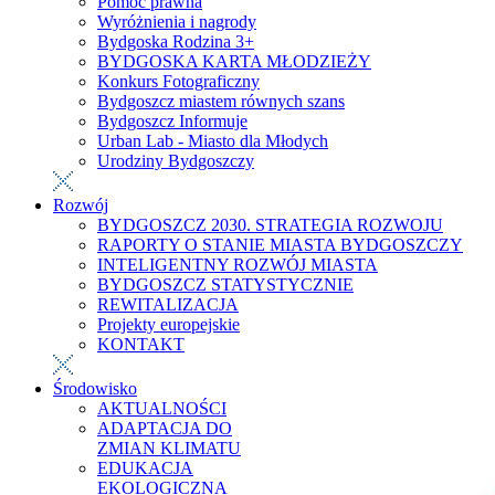
Pomoc prawna
Wyróżnienia i nagrody
Bydgoska Rodzina 3+
BYDGOSKA KARTA MŁODZIEŻY
Konkurs Fotograficzny
Bydgoszcz miastem równych szans
Bydgoszcz Informuje
Urban Lab - Miasto dla Młodych
Urodziny Bydgoszczy
Rozwój
BYDGOSZCZ 2030. STRATEGIA ROZWOJU
RAPORTY O STANIE MIASTA BYDGOSZCZY
INTELIGENTNY ROZWÓJ MIASTA
BYDGOSZCZ STATYSTYCZNIE
REWITALIZACJA
Projekty europejskie
KONTAKT
Środowisko
AKTUALNOŚCI
ADAPTACJA DO
ZMIAN KLIMATU
EDUKACJA
EKOLOGICZNA