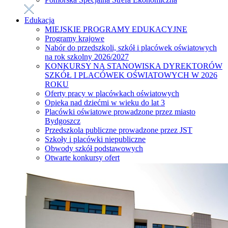
Edukacja
MIEJSKIE PROGRAMY EDUKACYJNE
Programy krajowe
Nabór do przedszkoli, szkół i placówek oświatowych
na rok szkolny 2026/2027
KONKURSY NA STANOWISKA DYREKTORÓW
SZKÓŁ I PLACÓWEK OŚWIATOWYCH W 2026
ROKU
Oferty pracy w placówkach oświatowych
Opieka nad dziećmi w wieku do lat 3
Placówki oświatowe prowadzone przez miasto
Bydgoszcz
Przedszkola publiczne prowadzone przez JST
Szkoły i placówki niepubliczne
Obwody szkół podstawowych
Otwarte konkursy ofert