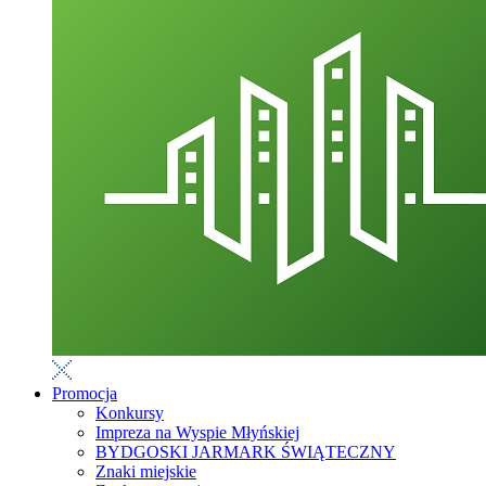
Promocja
Konkursy
Impreza na Wyspie Młyńskiej
BYDGOSKI JARMARK ŚWIĄTECZNY
Znaki miejskie