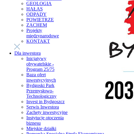
GEOLOGIA
HAŁAS
ODPADY
POWIETRZE
ZACHEM
Projekty
międzynarodowe
KONTAKT
Dla inwestora
Inicjatywy
obywatelskie -
Program 25/75
Baza ofert
inwestycyjnych
Bydgoski Park
Przemysłowo-
Technologiczny
Invest in Bydgoszcz
Serwis Inwestora
Zachęty inwestycyjne
Instytucje otoczenia
biznesu
Miejskie działki
Pomorska Specjalna Strefa Ekonomiczna