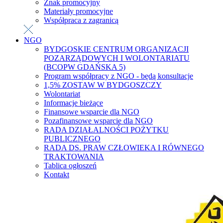
Znak promocyjny
Materiały promocyjne
Współpraca z zagranicą
NGO
BYDGOSKIE CENTRUM ORGANIZACJI
POZARZĄDOWYCH I WOLONTARIATU
(BCOPW GDAŃSKA 5)
Program współpracy z NGO - będą konsultacje
1,5% ZOSTAW W BYDGOSZCZY
Wolontariat
Informacje bieżące
Finansowe wsparcie dla NGO
Pozafinansowe wsparcie dla NGO
RADA DZIAŁALNOŚCI POŻYTKU
PUBLICZNEGO
RADA DS. PRAW CZŁOWIEKA I RÓWNEGO
TRAKTOWANIA
Tablica ogłoszeń
Kontakt