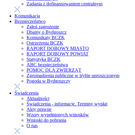
Zadania z dofinansowaniem centralnym
Komunikacja
Bezpieczeństwo
Zgłoś zagrożenie
Dbamy o Bydgoszcz
Komunikaty BCZK
Ostrzeżenia BCZK
RAPORT DOBOWY MIASTO
RAPORT DOBOWY POWIAT
Statystyka BCZK
ABC bezpieczeństwa
POMOC DLA ZWIERZĄT
Zgromadzenia publiczne w trybie uproszczonym
Pogoda w Bydgoszczy
Świadczenia
Aktualności
Świadczenia - informacje. Terminy wypłat
Akty prawne
Wzory wypełnionych wniosków
Wnioski do pobrania
O nas