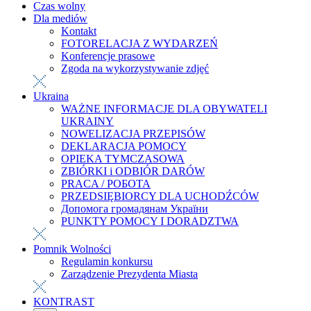
Czas wolny
Dla mediów
Kontakt
FOTORELACJA Z WYDARZEŃ
Konferencje prasowe
Zgoda na wykorzystywanie zdjęć
Ukraina
WAŻNE INFORMACJE DLA OBYWATELI
UKRAINY
NOWELIZACJA PRZEPISÓW
DEKLARACJA POMOCY
OPIEKA TYMCZASOWA
ZBIÓRKI i ODBIÓR DARÓW
PRACA / РОБОТА
PRZEDSIĘBIORCY DLA UCHODŹCÓW
Допомога громадянам України
PUNKTY POMOCY I DORADZTWA
Pomnik Wolności
Regulamin konkursu
Zarządzenie Prezydenta Miasta
KONTRAST