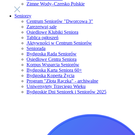
Zimne Wody–Czersko Polskie
Seniorzy
Centrum Seniorów "Dworcowa 3"
Zarezerwuj salę
Osiedlowe Klubiki Seniora
Tablica ogłoszeń
Aktywności w Centrum Seniorów
Seniorada
Bydgoska Rada Seniorów
Osiedlowe Centra Seniora
Korpus Wsparcia Seniorów
Bydgoska Karta Seniora 60+
Bydgoska Koperta Życia
Program "Złota Rączka" - archiwalne
Uniwersytety Trzeciego Wieku
Bydgoskie Dni Seniorek i Seniorów 2025