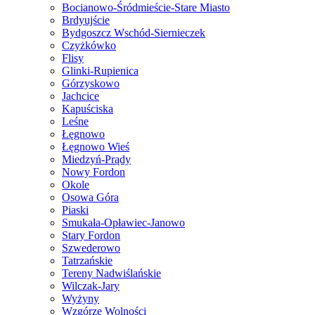
Bocianowo-Śródmieście-Stare Miasto
Brdyujście
Bydgoszcz Wschód-Siernieczek
Czyżkówko
Flisy
Glinki-Rupienica
Górzyskowo
Jachcice
Kapuściska
Leśne
Łęgnowo
Łęgnowo Wieś
Miedzyń-Prądy
Nowy Fordon
Okole
Osowa Góra
Piaski
Smukała-Opławiec-Janowo
Stary Fordon
Szwederowo
Tatrzańskie
Tereny Nadwiślańskie
Wilczak-Jary
Wyżyny
Wzgórze Wolności