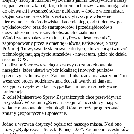
Dajemy młodym ludziom wyzwania z jakimi rzeczywiście mierzy
się państwo oraz kanał, dzięki któremu ich rozwiązania mogą trafić
do obywateli i wesprzeć sektor publiczny – dodaje wiceminister.
Organizowane przez Ministerstwo Cyfryzacji wydarzenie
kierowane jest do środowiska akademickiego, od studentów po
wykładowców, oraz do startupowców i przedsiębiorców z
doświadczeniem w różnych obszarach działalności.
Wśród zadań znalazł się m.in. „Cyfrowy nieśmiertelnik”,
zaproponowany przez Komendę Główną Państwowej Straży
Pożarnej. To wyzwanie skierowane do tych, którzy chcą stworzyć
technologię ratującą życie strażaków - nawet tam, gdzie nie działa
sieć ani GPS.
Totalizator Sportowy zachęca zespoły do zaprojektowania
narzędzia, które ułatwi wybór lokalizacji nowych punktów
sprzedaży i salonów gier. Zadanie „Lokalizacja ma znaczenie!” ma
wesprzeć proces podejmowania decyzji twardymi danymi,
zastępując częste w takich wypadkach intuicje i subiektywne
preferencje.
Z kolei Ministerstwo Spraw Zagranicznych chce przewidywać
przyszłość. W zadaniu „Scenariusze jutra” uczestnicy mają za
zadanie opracowanie technologii, która pomoże prognozować
zmiany geopolityczne i społeczne.
Jedno z wyzwań dotyczyć będzie też naszego miasta. Nosi ono
nazwę „Bydgoszcz – Ścieżki Pamięci 2.0”. Zadaniem uczestników