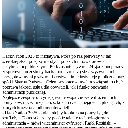
HackNation 2025 to inicjatywa, która po raz pierwszy w tak
szerokiej skali połączy młodych polskich innowatorów z
instytucjami publicznymi. Podczas intensywnej 24-godzinnej pracy
zespołowej, uczestnicy hackathonu zmierzą się z wyzwaniami
przygotowanymi przez ministerstwa i inne instytucje publiczne oraz
spółki Skarbu Państwa. Celem wypracowanych rozwiązań ma być
poprawa jakości usług dla obywateli, jak i funkcjonowania
administracji publicznej.
Najlepsze zespoły otrzymają realne wsparcie we wdrożeniu ich
pomysłów, np. w urzędach, szkołach czy istniejących aplikacjach, z
których korzystają miliony obywateli.
- HackNation 2025 to nie kolejny konkurs na pomysły „do
szuflady”. To most łączący polskie talenty technologiczne z
administracją – mówi wiceminister cyfryzacji Rafał Rosiński. –