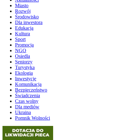
Miasto
Rozwój
Środowisko
Dla inwestora
Edukacja
Kultura
Sport
Promocja
NGO
Osiedla
Seniorzy
Turystyka
Ekologia
Inwestycje
Komunikacja
Bezpieczeństwo
Świadczenia
Czas wolny
Dla mediów
Ukraina
Pomnik Wolności