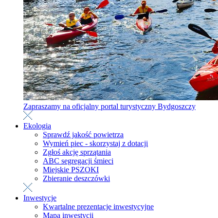
Zapraszamy na oficjalny portal turystyczny Bydgoszczy
Ekologia
Sprawdź jakość powietrza
Wymień piec - skorzystaj z dotacji
Zgłoś akcję sprzątania
ABC segregacji śmieci
Miejskie PSZOKI
Zbieranie deszczówki
Inwestycje
Kwartalne prezentacje inwestycyjne
Mapa inwestycji