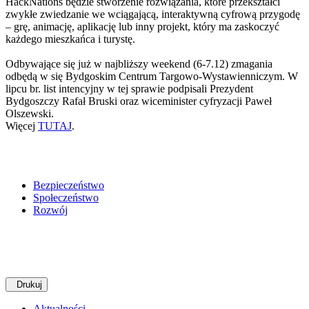
HackNations będzie stworzenie rozwiązania, które przekształci
zwykłe zwiedzanie we wciągającą, interaktywną cyfrową przygodę
– grę, animację, aplikację lub inny projekt, który ma zaskoczyć
każdego mieszkańca i turystę.
Odbywające się już w najbliższy weekend (6-7.12) zmagania
odbędą w się Bydgoskim Centrum Targowo-Wystawienniczym. W
lipcu br. list intencyjny w tej sprawie podpisali Prezydent
Bydgoszczy Rafał Bruski oraz wiceminister cyfryzacji Paweł
Olszewski.
Więcej
TUTAJ
.
Bezpieczeństwo
Społeczeństwo
Rozwój
Drukuj
Aktualności