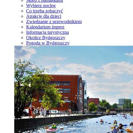
Sklep z pamiątkami
Wybierz nocleg
Co trzeba zobaczyć
Atrakcje dla dzieci
Zwiedzanie z przewodnikiem
Kalendarium imprez
Informacja turystyczna
Okolice Bydgoszczy
Pogoda w Bydgoszczy