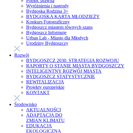
Pomoc prawna
Wyróżnienia i nagrody
Bydgoska Rodzina 3+
BYDGOSKA KARTA MŁODZIEŻY
Konkurs Fotograficzny
Bydgoszcz miastem równych szans
Bydgoszcz Informuje
Urban Lab - Miasto dla Młodych
Urodziny Bydgoszczy
Rozwój
BYDGOSZCZ 2030. STRATEGIA ROZWOJU
RAPORTY O STANIE MIASTA BYDGOSZCZY
INTELIGENTNY ROZWÓJ MIASTA
BYDGOSZCZ STATYSTYCZNIE
REWITALIZACJA
Projekty europejskie
KONTAKT
Środowisko
AKTUALNOŚCI
ADAPTACJA DO
ZMIAN KLIMATU
EDUKACJA
EKOLOGICZNA