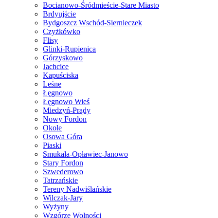
Bocianowo-Śródmieście-Stare Miasto
Brdyujście
Bydgoszcz Wschód-Siernieczek
Czyżkówko
Flisy
Glinki-Rupienica
Górzyskowo
Jachcice
Kapuściska
Leśne
Łęgnowo
Łęgnowo Wieś
Miedzyń-Prądy
Nowy Fordon
Okole
Osowa Góra
Piaski
Smukała-Opławiec-Janowo
Stary Fordon
Szwederowo
Tatrzańskie
Tereny Nadwiślańskie
Wilczak-Jary
Wyżyny
Wzgórze Wolności