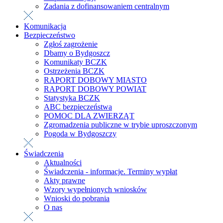
Zadania z dofinansowaniem centralnym
Komunikacja
Bezpieczeństwo
Zgłoś zagrożenie
Dbamy o Bydgoszcz
Komunikaty BCZK
Ostrzeżenia BCZK
RAPORT DOBOWY MIASTO
RAPORT DOBOWY POWIAT
Statystyka BCZK
ABC bezpieczeństwa
POMOC DLA ZWIERZĄT
Zgromadzenia publiczne w trybie uproszczonym
Pogoda w Bydgoszczy
Świadczenia
Aktualności
Świadczenia - informacje. Terminy wypłat
Akty prawne
Wzory wypełnionych wniosków
Wnioski do pobrania
O nas