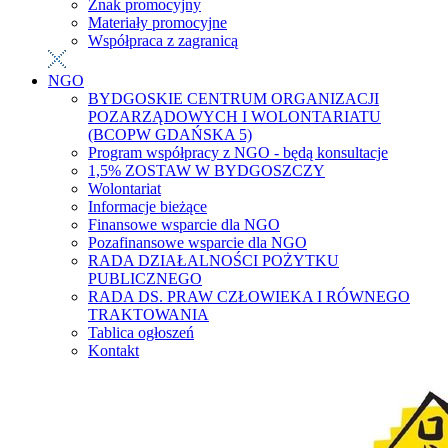
Znak promocyjny
Materiały promocyjne
Współpraca z zagranicą
NGO
BYDGOSKIE CENTRUM ORGANIZACJI
POZARZĄDOWYCH I WOLONTARIATU
(BCOPW GDAŃSKA 5)
Program współpracy z NGO - będą konsultacje
1,5% ZOSTAW W BYDGOSZCZY
Wolontariat
Informacje bieżące
Finansowe wsparcie dla NGO
Pozafinansowe wsparcie dla NGO
RADA DZIAŁALNOŚCI POŻYTKU
PUBLICZNEGO
RADA DS. PRAW CZŁOWIEKA I RÓWNEGO
TRAKTOWANIA
Tablica ogłoszeń
Kontakt