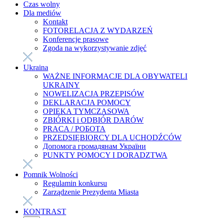
Czas wolny
Dla mediów
Kontakt
FOTORELACJA Z WYDARZEŃ
Konferencje prasowe
Zgoda na wykorzystywanie zdjęć
Ukraina
WAŻNE INFORMACJE DLA OBYWATELI
UKRAINY
NOWELIZACJA PRZEPISÓW
DEKLARACJA POMOCY
OPIEKA TYMCZASOWA
ZBIÓRKI i ODBIÓR DARÓW
PRACA / РОБОТА
PRZEDSIĘBIORCY DLA UCHODŹCÓW
Допомога громадянам України
PUNKTY POMOCY I DORADZTWA
Pomnik Wolności
Regulamin konkursu
Zarządzenie Prezydenta Miasta
KONTRAST