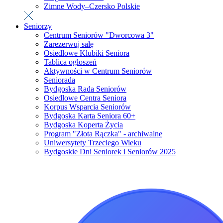
Zimne Wody–Czersko Polskie
Seniorzy
Centrum Seniorów "Dworcowa 3"
Zarezerwuj salę
Osiedlowe Klubiki Seniora
Tablica ogłoszeń
Aktywności w Centrum Seniorów
Seniorada
Bydgoska Rada Seniorów
Osiedlowe Centra Seniora
Korpus Wsparcia Seniorów
Bydgoska Karta Seniora 60+
Bydgoska Koperta Życia
Program "Złota Rączka" - archiwalne
Uniwersytety Trzeciego Wieku
Bydgoskie Dni Seniorek i Seniorów 2025