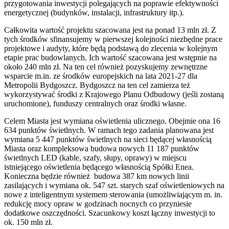
przygotowania inwestycji polegających na poprawie efektywności
energetycznej (budynków, instalacji, infrastruktury itp.).
Całkowita wartość projektu szacowana jest na ponad 13 mln zł. Z
tych środków sfinansujemy w pierwszej kolejności niezbędne prace
projektowe i audyty, które będą podstawą do zlecenia w kolejnym
etapie prac budowlanych. Ich wartość szacowana jest wstępnie na
około 240 mln zł. Na ten cel również pozyskujemy zewnętrzne
wsparcie m.in. ze środków europejskich na lata 2021-27 dla
Metropolii Bydgoszcz. Bydgoszcz na ten cel zamierza też
wykorzystywać środki z Krajowego Planu Odbudowy (jeśli zostaną
uruchomione), funduszy centralnych oraz środki własne.
Celem Miasta jest wymiana oświetlenia ulicznego. Obejmie ona 16
634 punktów świetlnych. W ramach tego zadania planowana jest
wymiana 5 447 punktów świetlnych na sieci będącej własnością
Miasta oraz kompleksowa budowa nowych 11 187 punktów
świetlnych LED (kable, szafy, słupy, oprawy) w miejscu
istniejącego oświetlenia będącego własnością Spółki Enea.
Konieczna będzie również budowa 387 km nowych linii
zasilających i wymiana ok. 547 szt. starych szaf oświetleniowych na
nowe z inteligentnym systemem sterowania (umożliwiającym m. in.
redukcję mocy opraw w godzinach nocnych co przyniesie
dodatkowe oszczędności. Szacunkowy koszt łączny inwestycji to
ok. 150 mln zł.