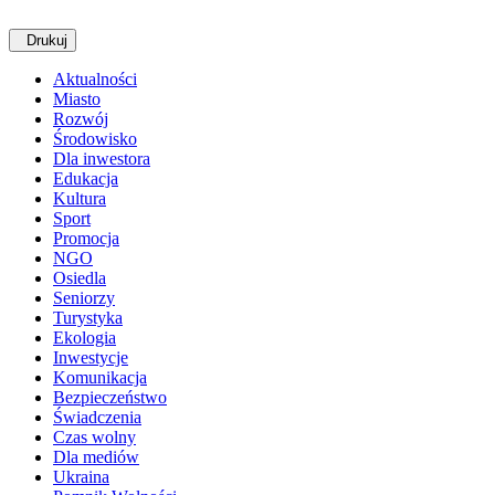
Drukuj
Aktualności
Miasto
Rozwój
Środowisko
Dla inwestora
Edukacja
Kultura
Sport
Promocja
NGO
Osiedla
Seniorzy
Turystyka
Ekologia
Inwestycje
Komunikacja
Bezpieczeństwo
Świadczenia
Czas wolny
Dla mediów
Ukraina