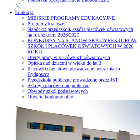
Edukacja
MIEJSKIE PROGRAMY EDUKACYJNE
Programy krajowe
Nabór do przedszkoli, szkół i placówek oświatowych
na rok szkolny 2026/2027
KONKURSY NA STANOWISKA DYREKTORÓW
SZKÓŁ I PLACÓWEK OŚWIATOWYCH W 2026
ROKU
Oferty pracy w placówkach oświatowych
Opieka nad dziećmi w wieku do lat 3
Placówki oświatowe prowadzone przez miasto
Bydgoszcz
Przedszkola publiczne prowadzone przez JST
Szkoły i placówki niepubliczne
Obwody szkół podstawowych
Otwarte konkursy ofert