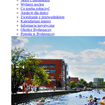
Sklep z pamiątkami
Wybierz nocleg
Co trzeba zobaczyć
Atrakcje dla dzieci
Zwiedzanie z przewodnikiem
Kalendarium imprez
Informacja turystyczna
Okolice Bydgoszczy
Pogoda w Bydgoszczy