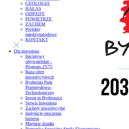
GEOLOGIA
HAŁAS
ODPADY
POWIETRZE
ZACHEM
Projekty
międzynarodowe
KONTAKT
Dla inwestora
Inicjatywy
obywatelskie -
Program 25/75
Baza ofert
inwestycyjnych
Bydgoski Park
Przemysłowo-
Technologiczny
Invest in Bydgoszcz
Serwis Inwestora
Zachęty inwestycyjne
Instytucje otoczenia
biznesu
Miejskie działki
Pomorska Specjalna Strefa Ekonomiczna