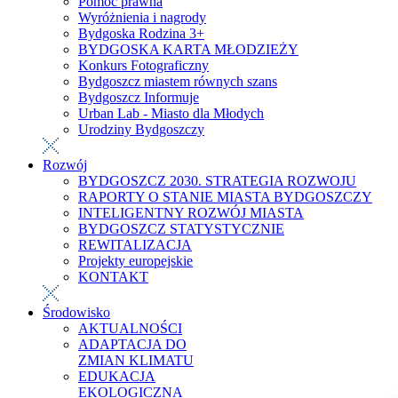
Pomoc prawna
Wyróżnienia i nagrody
Bydgoska Rodzina 3+
BYDGOSKA KARTA MŁODZIEŻY
Konkurs Fotograficzny
Bydgoszcz miastem równych szans
Bydgoszcz Informuje
Urban Lab - Miasto dla Młodych
Urodziny Bydgoszczy
Rozwój
BYDGOSZCZ 2030. STRATEGIA ROZWOJU
RAPORTY O STANIE MIASTA BYDGOSZCZY
INTELIGENTNY ROZWÓJ MIASTA
BYDGOSZCZ STATYSTYCZNIE
REWITALIZACJA
Projekty europejskie
KONTAKT
Środowisko
AKTUALNOŚCI
ADAPTACJA DO
ZMIAN KLIMATU
EDUKACJA
EKOLOGICZNA