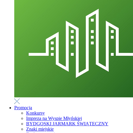
Promocja
Konkursy
Impreza na Wyspie Młyńskiej
BYDGOSKI JARMARK ŚWIĄTECZNY
Znaki miejskie