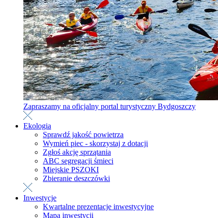
Zapraszamy na oficjalny portal turystyczny Bydgoszczy
Ekologia
Sprawdź jakość powietrza
Wymień piec - skorzystaj z dotacji
Zgłoś akcję sprzątania
ABC segregacji śmieci
Miejskie PSZOKI
Zbieranie deszczówki
Inwestycje
Kwartalne prezentacje inwestycyjne
Mapa inwestycji