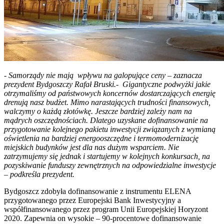
- Samorządy nie mają wpływu na galopujące ceny – zaznacza
prezydent Bydgoszczy Rafał Bruski.- Gigantyczne podwyżki jakie
otrzymaliśmy od państwowych koncernów dostarczających energię
drenują nasz budżet. Mimo narastających trudności finansowych,
walczymy o każdą złotówkę. Jeszcze bardziej zależy nam na
mądrych oszczędnościach. Dlatego uzyskane dofinansowanie na
przygotowanie kolejnego pakietu inwestycji związanych z wymianą
oświetlenia na bardziej energooszczędne i termomodernizację
miejskich budynków jest dla nas dużym wsparciem. Nie
zatrzymujemy się jednak i startujemy w kolejnych konkursach, na
pozyskiwanie funduszy zewnętrznych na odpowiedzialne inwestycje
– podkreśla prezydent.
Bydgoszcz zdobyła dofinansowanie z instrumentu ELENA
przygotowanego przez Europejski Bank Inwestycyjny a
współfinansowanego przez program Unii Europejskiej Horyzont
2020. Zapewnia on wysokie – 90-procentowe dofinansowanie