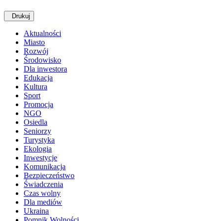
Drukuj
Aktualności
Miasto
Rozwój
Środowisko
Dla inwestora
Edukacja
Kultura
Sport
Promocja
NGO
Osiedla
Seniorzy
Turystyka
Ekologia
Inwestycje
Komunikacja
Bezpieczeństwo
Świadczenia
Czas wolny
Dla mediów
Ukraina
Pomnik Wolności