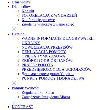
Czas wolny
Dla mediów
Kontakt
FOTORELACJA Z WYDARZEŃ
Konferencje prasowe
Zgoda na wykorzystywanie zdjęć
Ukraina
WAŻNE INFORMACJE DLA OBYWATELI
UKRAINY
NOWELIZACJA PRZEPISÓW
DEKLARACJA POMOCY
OPIEKA TYMCZASOWA
ZBIÓRKI i ODBIÓR DARÓW
PRACA / РОБОТА
PRZEDSIĘBIORCY DLA UCHODŹCÓW
Допомога громадянам України
PUNKTY POMOCY I DORADZTWA
Pomnik Wolności
Regulamin konkursu
Zarządzenie Prezydenta Miasta
KONTRAST