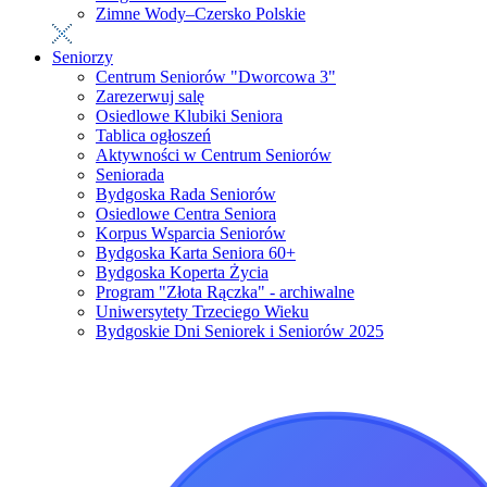
Zimne Wody–Czersko Polskie
Seniorzy
Centrum Seniorów "Dworcowa 3"
Zarezerwuj salę
Osiedlowe Klubiki Seniora
Tablica ogłoszeń
Aktywności w Centrum Seniorów
Seniorada
Bydgoska Rada Seniorów
Osiedlowe Centra Seniora
Korpus Wsparcia Seniorów
Bydgoska Karta Seniora 60+
Bydgoska Koperta Życia
Program "Złota Rączka" - archiwalne
Uniwersytety Trzeciego Wieku
Bydgoskie Dni Seniorek i Seniorów 2025