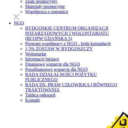
Znak promocyjny
Materiały promocyjne
Współpraca z zagranicą
NGO
BYDGOSKIE CENTRUM ORGANIZACJI
POZARZĄDOWYCH I WOLONTARIATU
(BCOPW GDAŃSKA 5)
Program współpracy z NGO - będą konsultacje
1,5% ZOSTAW W BYDGOSZCZY
Wolontariat
Informacje bieżące
Finansowe wsparcie dla NGO
Pozafinansowe wsparcie dla NGO
RADA DZIAŁALNOŚCI POŻYTKU
PUBLICZNEGO
RADA DS. PRAW CZŁOWIEKA I RÓWNEGO
TRAKTOWANIA
Tablica ogłoszeń
Kontakt