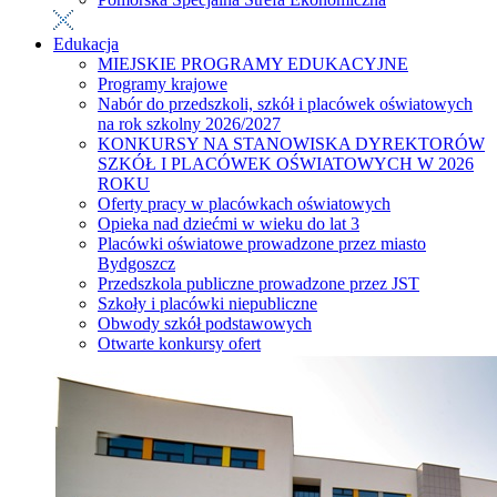
Edukacja
MIEJSKIE PROGRAMY EDUKACYJNE
Programy krajowe
Nabór do przedszkoli, szkół i placówek oświatowych
na rok szkolny 2026/2027
KONKURSY NA STANOWISKA DYREKTORÓW
SZKÓŁ I PLACÓWEK OŚWIATOWYCH W 2026
ROKU
Oferty pracy w placówkach oświatowych
Opieka nad dziećmi w wieku do lat 3
Placówki oświatowe prowadzone przez miasto
Bydgoszcz
Przedszkola publiczne prowadzone przez JST
Szkoły i placówki niepubliczne
Obwody szkół podstawowych
Otwarte konkursy ofert