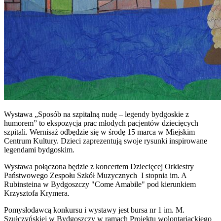
Wystawa „Sposób na szpitalną nudę – legendy bydgoskie z
humorem” to ekspozycja prac młodych pacjentów dziecięcych
szpitali. Wernisaż odbędzie się w środę 15 marca w Miejskim
Centrum Kultury. Dzieci zaprezentują swoje rysunki inspirowane
legendami bydgoskim.
Wystawa połączona będzie z koncertem Dziecięcej Orkiestry
Państwowego Zespołu Szkół Muzycznych I stopnia im. A
Rubinsteina w Bydgoszczy "Come Amabile" pod kierunkiem
Krzysztofa Krymera.
Pomysłodawcą konkursu i wystawy jest bursa nr 1 im. M.
Szułczyńskiej w Bydgoszczy w ramach Projektu wolontariackiego