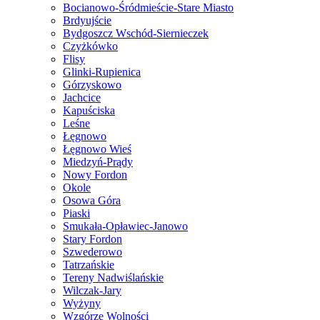
Bocianowo-Śródmieście-Stare Miasto
Brdyujście
Bydgoszcz Wschód-Siernieczek
Czyżkówko
Flisy
Glinki-Rupienica
Górzyskowo
Jachcice
Kapuściska
Leśne
Łęgnowo
Łęgnowo Wieś
Miedzyń-Prądy
Nowy Fordon
Okole
Osowa Góra
Piaski
Smukała-Opławiec-Janowo
Stary Fordon
Szwederowo
Tatrzańskie
Tereny Nadwiślańskie
Wilczak-Jary
Wyżyny
Wzgórze Wolności