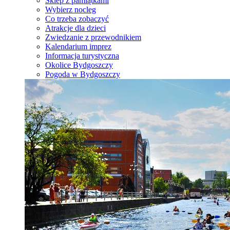
Sklep z pamiątkami
Wybierz nocleg
Co trzeba zobaczyć
Atrakcje dla dzieci
Zwiedzanie z przewodnikiem
Kalendarium imprez
Informacja turystyczna
Okolice Bydgoszczy
Pogoda w Bydgoszczy