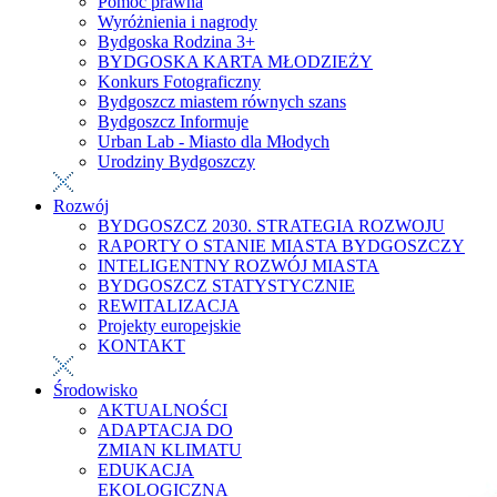
Pomoc prawna
Wyróżnienia i nagrody
Bydgoska Rodzina 3+
BYDGOSKA KARTA MŁODZIEŻY
Konkurs Fotograficzny
Bydgoszcz miastem równych szans
Bydgoszcz Informuje
Urban Lab - Miasto dla Młodych
Urodziny Bydgoszczy
Rozwój
BYDGOSZCZ 2030. STRATEGIA ROZWOJU
RAPORTY O STANIE MIASTA BYDGOSZCZY
INTELIGENTNY ROZWÓJ MIASTA
BYDGOSZCZ STATYSTYCZNIE
REWITALIZACJA
Projekty europejskie
KONTAKT
Środowisko
AKTUALNOŚCI
ADAPTACJA DO
ZMIAN KLIMATU
EDUKACJA
EKOLOGICZNA