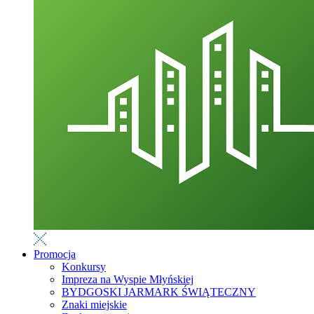
Promocja
Konkursy
Impreza na Wyspie Młyńskiej
BYDGOSKI JARMARK ŚWIĄTECZNY
Znaki miejskie