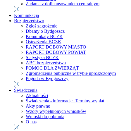
Zadania z dofinansowaniem centralnym
Komunikacja
Bezpieczeństwo
Zgłoś zagrożenie
Dbamy o Bydgoszcz
Komunikaty BCZK
Ostrzeżenia BCZK
RAPORT DOBOWY MIASTO
RAPORT DOBOWY POWIAT
Statystyka BCZK
ABC bezpieczeństwa
POMOC DLA ZWIERZĄT
Zgromadzenia publiczne w trybie uproszczonym
Pogoda w Bydgoszczy
Świadczenia
Aktualności
Świadczenia - informacje. Terminy wypłat
Akty prawne
Wzory wypełnionych wniosków
Wnioski do pobrania
O nas