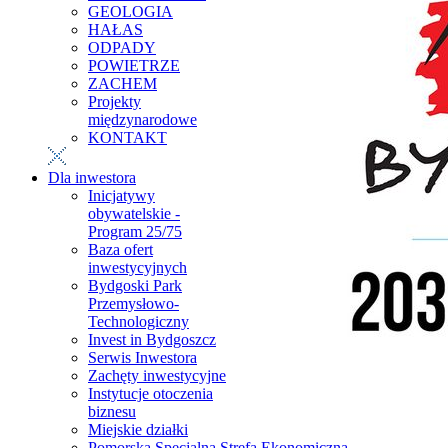
GEOLOGIA
HAŁAS
ODPADY
POWIETRZE
ZACHEM
Projekty
międzynarodowe
KONTAKT
Dla inwestora
Inicjatywy
obywatelskie -
Program 25/75
Baza ofert
inwestycyjnych
Bydgoski Park
Przemysłowo-
Technologiczny
Invest in Bydgoszcz
Serwis Inwestora
Zachęty inwestycyjne
Instytucje otoczenia
biznesu
Miejskie działki
Pomorska Specjalna Strefa Ekonomiczna