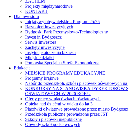
ZACHEM
Projekty międzynarodowe
KONTAKT
Dla inwestora
Inicjatywy obywatelskie - Program 25/75
Baza ofert inwestycyjnych
Bydgoski Park Przemysłowo-Technologiczny
Invest in Bydgoszcz
Serwis Inwestora
Zachęty inwestycyjne
Instytucje otoczenia biznesu
Miejskie działki
Pomorska Specjalna Strefa Ekonomiczna
Edukacja
MIEJSKIE PROGRAMY EDUKACYJNE
Programy krajowe
Nabór do przedszkoli, szkół i placówek oświatowych na
KONKURSY NA STANOWISKA DYREKTORÓW S
OŚWIATOWYCH W 2026 ROKU
Oferty pracy w placówkach oświatowych
Opieka nad dziećmi w wieku do lat 3
Placówki oświatowe prowadzone przez miasto Bydgosz
Przedszkola publiczne prowadzone przez JST
Szkoły i placówki niepubliczne
Obwody szkół podstawowych