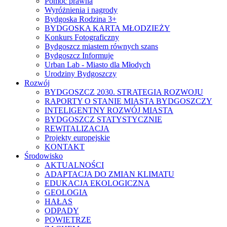
Pomoc prawna
Wyróżnienia i nagrody
Bydgoska Rodzina 3+
BYDGOSKA KARTA MŁODZIEŻY
Konkurs Fotograficzny
Bydgoszcz miastem równych szans
Bydgoszcz Informuje
Urban Lab - Miasto dla Młodych
Urodziny Bydgoszczy
Rozwój
BYDGOSZCZ 2030. STRATEGIA ROZWOJU
RAPORTY O STANIE MIASTA BYDGOSZCZY
INTELIGENTNY ROZWÓJ MIASTA
BYDGOSZCZ STATYSTYCZNIE
REWITALIZACJA
Projekty europejskie
KONTAKT
Środowisko
AKTUALNOŚCI
ADAPTACJA DO ZMIAN KLIMATU
EDUKACJA EKOLOGICZNA
GEOLOGIA
HAŁAS
ODPADY
POWIETRZE