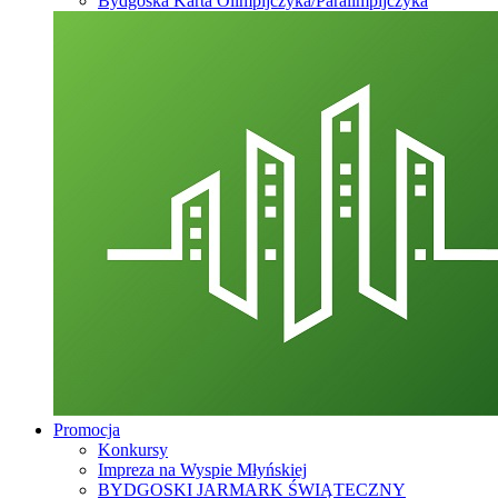
Bydgoska Karta Olimpijczyka/Paralimpijczyka
Promocja
Konkursy
Impreza na Wyspie Młyńskiej
BYDGOSKI JARMARK ŚWIĄTECZNY