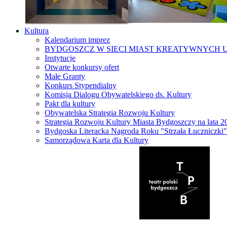
Kultura
Kalendarium imprez
BYDGOSZCZ W SIECI MIAST KREATYWNYCH 
Instytucje
Otwarte konkursy ofert
Małe Granty
Konkurs Stypendialny
Komisja Dialogu Obywatelskiego ds. Kultury
Pakt dla kultury
Obywatelska Strategia Rozwoju Kultury
Strategia Rozwoju Kultury Miasta Bydgoszczy na lata 
Bydgoska Literacka Nagroda Roku "Strzała Łuczniczki"
Samorządowa Karta dla Kultury