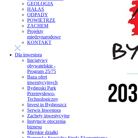
GEOLOGIA
HAŁAS
ODPADY
POWIETRZE
ZACHEM
Projekty
międzynarodowe
KONTAKT
Dla inwestora
Inicjatywy
obywatelskie -
Program 25/75
Baza ofert
inwestycyjnych
Bydgoski Park
Przemysłowo-
Technologiczny
Invest in Bydgoszcz
Serwis Inwestora
Zachęty inwestycyjne
Instytucje otoczenia
biznesu
Miejskie działki
Pomorska Specjalna Strefa Ekonomiczna