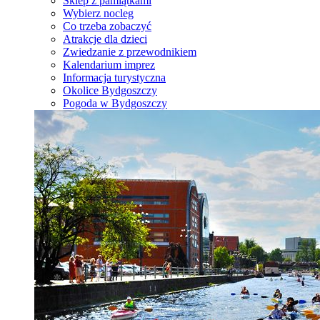
Sklep z pamiątkami
Wybierz nocleg
Co trzeba zobaczyć
Atrakcje dla dzieci
Zwiedzanie z przewodnikiem
Kalendarium imprez
Informacja turystyczna
Okolice Bydgoszczy
Pogoda w Bydgoszczy