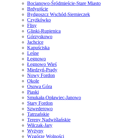
Bocianowo-Śródmieście-Stare Miasto
Brdyujście
Bydgoszcz Wschód-Siernieczek
Czyżkówko
Flisy
Glinki-Rupienica
Górzyskowo
Jachcice
Kapuściska
Leśne
Łęgnowo
Łęgnowo Wieś
Miedzyń-Prądy
Nowy Fordon
Okole
Osowa Góra
Piaski
Smukała-Opławiec-Janowo
Stary Fordon
Szwederowo
Tatrzańskie
Tereny Nadwiślańskie
Wilczak-Jary
Wyżyny
Wzgórze Wolności