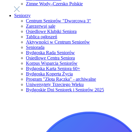
Zimne Wody–Czersko Polskie
Seniorzy
Centrum Seniorów "Dworcowa 3"
Zarezerwuj salę
Osiedlowe Klubiki Seniora
Tablica ogłoszeń
Aktywności w Centrum Seniorów
Seniorada
Bydgoska Rada Seniorów
Osiedlowe Centra Seniora
Korpus Wsparcia Seniorów
Bydgoska Karta Seniora 60+
Bydgoska Koperta Życia
Program "Złota Rączka" - archiwalne
Uniwersytety Trzeciego Wieku
Bydgoskie Dni Seniorek i Seniorów 2025