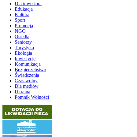
Dla inwestora
Edukacja
Kultura
Sport
Promocja
NGO
Osiedla
Seniorzy
Turystyka
Ekologia
Inwestycje
Komunikacja
Bezpieczeństwo
Świadczenia
Czas wolny
Dla mediów
Ukraina
Pomnik Wolności