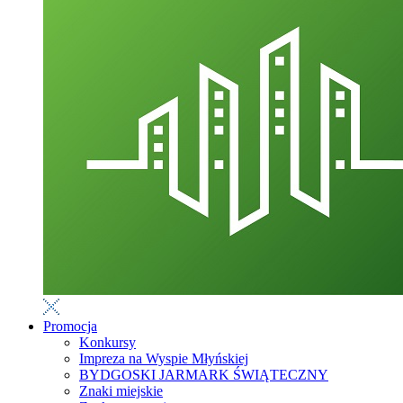
Promocja
Konkursy
Impreza na Wyspie Młyńskiej
BYDGOSKI JARMARK ŚWIĄTECZNY
Znaki miejskie