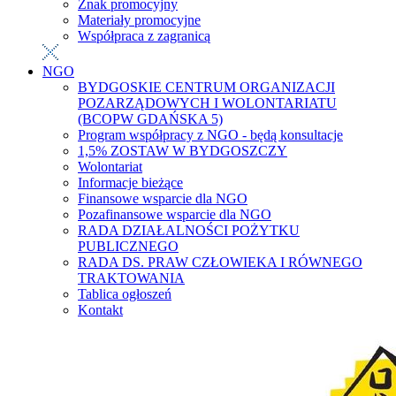
Znak promocyjny
Materiały promocyjne
Współpraca z zagranicą
NGO
BYDGOSKIE CENTRUM ORGANIZACJI
POZARZĄDOWYCH I WOLONTARIATU
(BCOPW GDAŃSKA 5)
Program współpracy z NGO - będą konsultacje
1,5% ZOSTAW W BYDGOSZCZY
Wolontariat
Informacje bieżące
Finansowe wsparcie dla NGO
Pozafinansowe wsparcie dla NGO
RADA DZIAŁALNOŚCI POŻYTKU
PUBLICZNEGO
RADA DS. PRAW CZŁOWIEKA I RÓWNEGO
TRAKTOWANIA
Tablica ogłoszeń
Kontakt