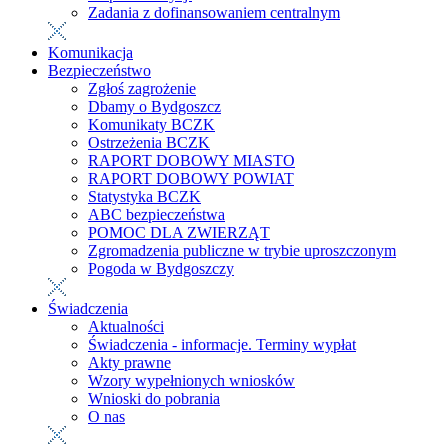
Zadania z dofinansowaniem centralnym
Komunikacja
Bezpieczeństwo
Zgłoś zagrożenie
Dbamy o Bydgoszcz
Komunikaty BCZK
Ostrzeżenia BCZK
RAPORT DOBOWY MIASTO
RAPORT DOBOWY POWIAT
Statystyka BCZK
ABC bezpieczeństwa
POMOC DLA ZWIERZĄT
Zgromadzenia publiczne w trybie uproszczonym
Pogoda w Bydgoszczy
Świadczenia
Aktualności
Świadczenia - informacje. Terminy wypłat
Akty prawne
Wzory wypełnionych wniosków
Wnioski do pobrania
O nas