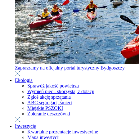
Zapraszamy na oficjalny portal turystyczny Bydgoszczy
Ekologia
Sprawdź jakość powietrza
Wymień piec - skorzystaj z dotacji
Zgłoś akcję sprzątania
ABC segregacji śmieci
Miejskie PSZOKI
Zbieranie deszczówki
Inwestycje
Kwartalne prezentacje inwestycyjne
Mapa inwestycji