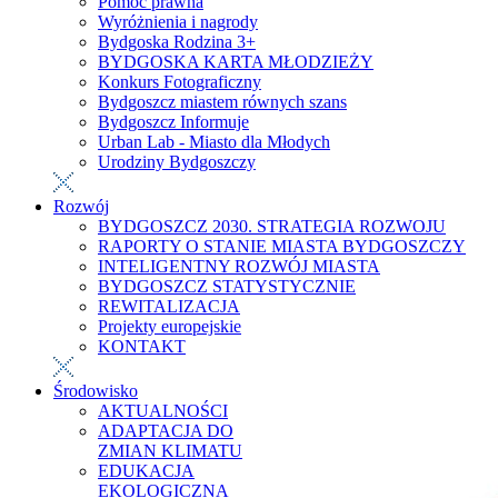
Pomoc prawna
Wyróżnienia i nagrody
Bydgoska Rodzina 3+
BYDGOSKA KARTA MŁODZIEŻY
Konkurs Fotograficzny
Bydgoszcz miastem równych szans
Bydgoszcz Informuje
Urban Lab - Miasto dla Młodych
Urodziny Bydgoszczy
Rozwój
BYDGOSZCZ 2030. STRATEGIA ROZWOJU
RAPORTY O STANIE MIASTA BYDGOSZCZY
INTELIGENTNY ROZWÓJ MIASTA
BYDGOSZCZ STATYSTYCZNIE
REWITALIZACJA
Projekty europejskie
KONTAKT
Środowisko
AKTUALNOŚCI
ADAPTACJA DO
ZMIAN KLIMATU
EDUKACJA
EKOLOGICZNA