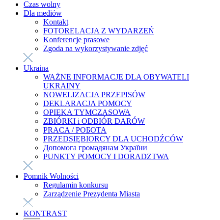
Czas wolny
Dla mediów
Kontakt
FOTORELACJA Z WYDARZEŃ
Konferencje prasowe
Zgoda na wykorzystywanie zdjęć
Ukraina
WAŻNE INFORMACJE DLA OBYWATELI
UKRAINY
NOWELIZACJA PRZEPISÓW
DEKLARACJA POMOCY
OPIEKA TYMCZASOWA
ZBIÓRKI i ODBIÓR DARÓW
PRACA / РОБОТА
PRZEDSIĘBIORCY DLA UCHODŹCÓW
Допомога громадянам України
PUNKTY POMOCY I DORADZTWA
Pomnik Wolności
Regulamin konkursu
Zarządzenie Prezydenta Miasta
KONTRAST