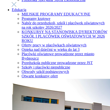
Edukacja
MIEJSKIE PROGRAMY EDUKACYJNE
Programy krajowe
Nabór do przedszkoli, szkół i placówek oświatowych
na rok szkolny 2026/2027
KONKURSY NA STANOWISKA DYREKTORÓW
SZKÓŁ I PLACÓWEK OŚWIATOWYCH W 2026
ROKU
Oferty pracy w placówkach oświatowych
Opieka nad dziećmi w wieku do lat 3
Placówki oświatowe prowadzone przez miasto
Bydgoszcz
Przedszkola publiczne prowadzone przez JST
Szkoły i placówki niepubliczne
Obwody szkół podstawowych
Otwarte konkursy ofert