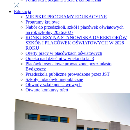
Edukacja
MIEJSKIE PROGRAMY EDUKACYJNE
Programy krajowe
Nabór do przedszkoli, szkół i placówek oświatowych
na rok szkolny 2026/2027
KONKURSY NA STANOWISKA DYREKTORÓW
SZKÓŁ I PLACÓWEK OŚWIATOWYCH W 2026
ROKU
Oferty pracy w placówkach oświatowych
Opieka nad dziećmi w wieku do lat 3
Placówki oświatowe prowadzone przez miasto
Bydgoszcz
Przedszkola publiczne prowadzone przez JST
Szkoły i placówki niepubliczne
Obwody szkół podstawowych
Otwarte konkursy ofert