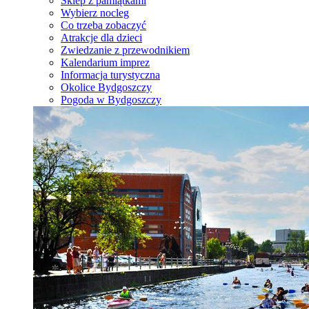
Sklep z pamiątkami
Wybierz nocleg
Co trzeba zobaczyć
Atrakcje dla dzieci
Zwiedzanie z przewodnikiem
Kalendarium imprez
Informacja turystyczna
Okolice Bydgoszczy
Pogoda w Bydgoszczy