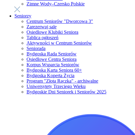
Zimne Wody–Czersko Polskie
Seniorzy
Centrum Seniorów "Dworcowa 3"
Zarezerwuj salę
Osiedlowe Klubiki Seniora
Tablica ogłoszeń
Aktywności w Centrum Seniorów
Seniorada
Bydgoska Rada Seniorów
Osiedlowe Centra Seniora
Korpus Wsparcia Seniorów
Bydgoska Karta Seniora 60+
Bydgoska Koperta Życia
Program "Złota Rączka" - archiwalne
Uniwersytety Trzeciego Wieku
Bydgoskie Dni Seniorek i Seniorów 2025