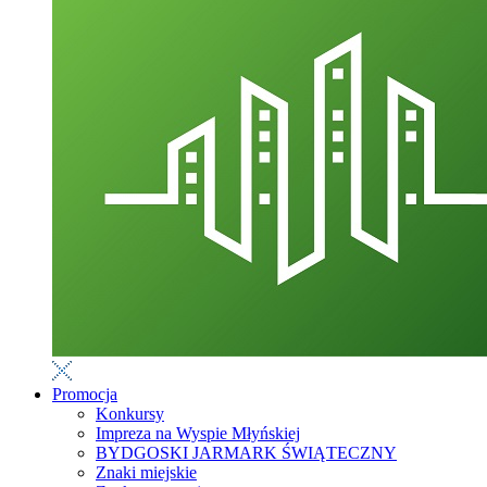
Promocja
Konkursy
Impreza na Wyspie Młyńskiej
BYDGOSKI JARMARK ŚWIĄTECZNY
Znaki miejskie