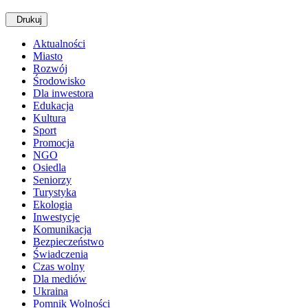
Drukuj
Aktualności
Miasto
Rozwój
Środowisko
Dla inwestora
Edukacja
Kultura
Sport
Promocja
NGO
Osiedla
Seniorzy
Turystyka
Ekologia
Inwestycje
Komunikacja
Bezpieczeństwo
Świadczenia
Czas wolny
Dla mediów
Ukraina
Pomnik Wolności