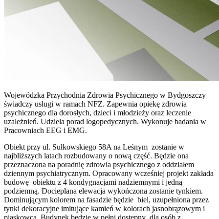
Wojewódzka Przychodnia Zdrowia Psychicznego w Bydgoszczy
świadczy usługi w ramach NFZ. Zapewnia opiekę zdrowia
psychicznego dla dorosłych, dzieci i młodzieży oraz leczenie
uzależnień. Udziela porad logopedycznych. Wykonuje badania w
Pracowniach EEG i EMG.
Obiekt przy ul. Sułkowskiego 58A na Leśnym zostanie w
najbliższych latach rozbudowany o nową część. Będzie ona
przeznaczona na poradnię zdrowia psychicznego z oddziałem
dziennym psychiatrycznym. Opracowany wcześniej projekt zakłada
budowę obiektu z 4 kondygnacjami nadziemnymi i jedną
podziemną. Docieplana elewacja wykończona zostanie tynkiem.
Dominującym kolorem na fasadzie będzie biel, uzupełniona przez
tynki dekoracyjne imitujące kamień w kolorach jasnobrązowym i
piaskowca. Budynek będzie w pełni dostępny dla osób z