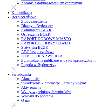
Zadania z dofinansowaniem centralnym
Komunikacja
Bezpieczeństwo
Zgłoś zagrożenie
Dbamy o Bydgoszcz
Komunikaty BCZK
Ostrzeżenia BCZK
RAPORT DOBOWY MIASTO
RAPORT DOBOWY POWIAT
Statystyka BCZK
ABC bezpieczeństwa
POMOC DLA ZWIERZĄT
Zgromadzenia publiczne w trybie uproszczonym
Pogoda w Bydgoszczy
Świadczenia
Aktualności
Świadczenia - informacje. Terminy wypłat
Akty prawne
Wzory wypełnionych wniosków
Wnioski do pobrania
O nas