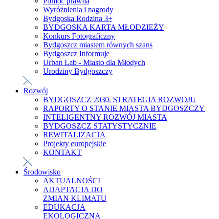
Pomoc prawna
Wyróżnienia i nagrody
Bydgoska Rodzina 3+
BYDGOSKA KARTA MŁODZIEŻY
Konkurs Fotograficzny
Bydgoszcz miastem równych szans
Bydgoszcz Informuje
Urban Lab - Miasto dla Młodych
Urodziny Bydgoszczy
Rozwój
BYDGOSZCZ 2030. STRATEGIA ROZWOJU
RAPORTY O STANIE MIASTA BYDGOSZCZY
INTELIGENTNY ROZWÓJ MIASTA
BYDGOSZCZ STATYSTYCZNIE
REWITALIZACJA
Projekty europejskie
KONTAKT
Środowisko
AKTUALNOŚCI
ADAPTACJA DO
ZMIAN KLIMATU
EDUKACJA
EKOLOGICZNA