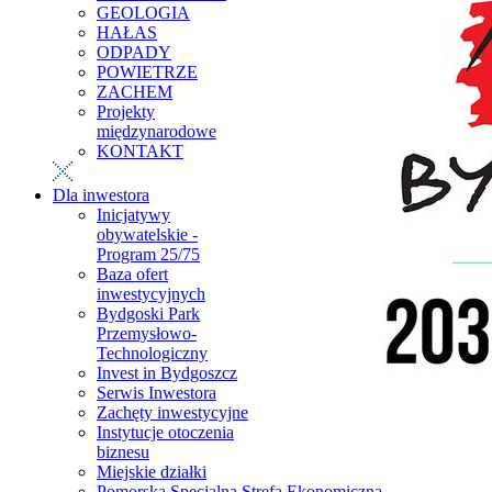
GEOLOGIA
HAŁAS
ODPADY
POWIETRZE
ZACHEM
Projekty
międzynarodowe
KONTAKT
Dla inwestora
Inicjatywy
obywatelskie -
Program 25/75
Baza ofert
inwestycyjnych
Bydgoski Park
Przemysłowo-
Technologiczny
Invest in Bydgoszcz
Serwis Inwestora
Zachęty inwestycyjne
Instytucje otoczenia
biznesu
Miejskie działki
Pomorska Specjalna Strefa Ekonomiczna