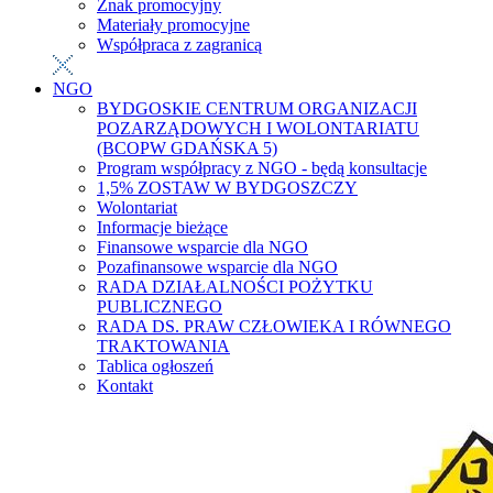
Znak promocyjny
Materiały promocyjne
Współpraca z zagranicą
NGO
BYDGOSKIE CENTRUM ORGANIZACJI
POZARZĄDOWYCH I WOLONTARIATU
(BCOPW GDAŃSKA 5)
Program współpracy z NGO - będą konsultacje
1,5% ZOSTAW W BYDGOSZCZY
Wolontariat
Informacje bieżące
Finansowe wsparcie dla NGO
Pozafinansowe wsparcie dla NGO
RADA DZIAŁALNOŚCI POŻYTKU
PUBLICZNEGO
RADA DS. PRAW CZŁOWIEKA I RÓWNEGO
TRAKTOWANIA
Tablica ogłoszeń
Kontakt