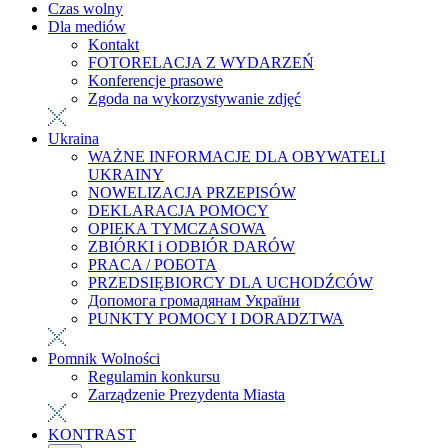
Czas wolny
Dla mediów
Kontakt
FOTORELACJA Z WYDARZEŃ
Konferencje prasowe
Zgoda na wykorzystywanie zdjęć
Ukraina
WAŻNE INFORMACJE DLA OBYWATELI
UKRAINY
NOWELIZACJA PRZEPISÓW
DEKLARACJA POMOCY
OPIEKA TYMCZASOWA
ZBIÓRKI i ODBIÓR DARÓW
PRACA / РОБОТА
PRZEDSIĘBIORCY DLA UCHODŹCÓW
Допомога громадянам України
PUNKTY POMOCY I DORADZTWA
Pomnik Wolności
Regulamin konkursu
Zarządzenie Prezydenta Miasta
KONTRAST