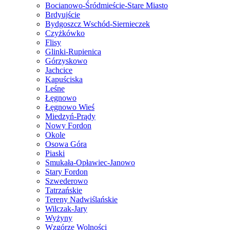
Bocianowo-Śródmieście-Stare Miasto
Brdyujście
Bydgoszcz Wschód-Siernieczek
Czyżkówko
Flisy
Glinki-Rupienica
Górzyskowo
Jachcice
Kapuściska
Leśne
Łęgnowo
Łęgnowo Wieś
Miedzyń-Prądy
Nowy Fordon
Okole
Osowa Góra
Piaski
Smukała-Opławiec-Janowo
Stary Fordon
Szwederowo
Tatrzańskie
Tereny Nadwiślańskie
Wilczak-Jary
Wyżyny
Wzgórze Wolności