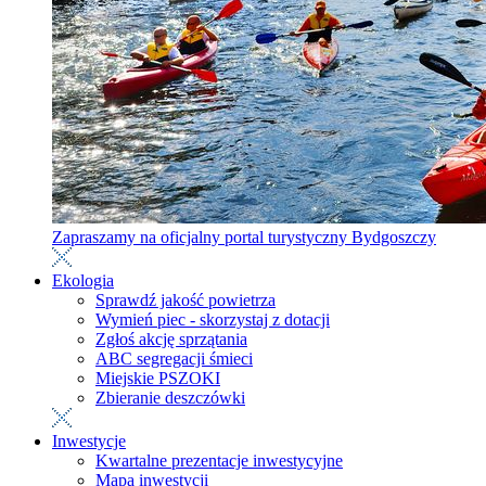
Zapraszamy na oficjalny portal turystyczny Bydgoszczy
Ekologia
Sprawdź jakość powietrza
Wymień piec - skorzystaj z dotacji
Zgłoś akcję sprzątania
ABC segregacji śmieci
Miejskie PSZOKI
Zbieranie deszczówki
Inwestycje
Kwartalne prezentacje inwestycyjne
Mapa inwestycji