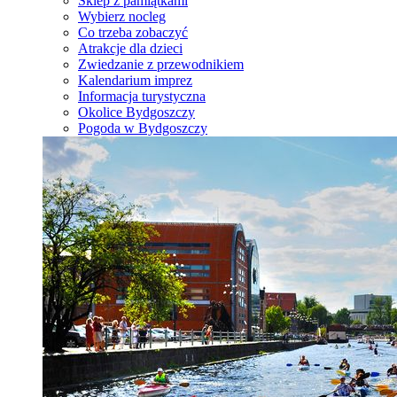
Sklep z pamiątkami
Wybierz nocleg
Co trzeba zobaczyć
Atrakcje dla dzieci
Zwiedzanie z przewodnikiem
Kalendarium imprez
Informacja turystyczna
Okolice Bydgoszczy
Pogoda w Bydgoszczy