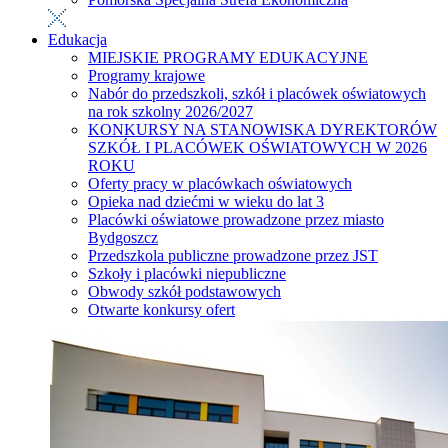
Edukacja
MIEJSKIE PROGRAMY EDUKACYJNE
Programy krajowe
Nabór do przedszkoli, szkół i placówek oświatowych
na rok szkolny 2026/2027
KONKURSY NA STANOWISKA DYREKTORÓW
SZKÓŁ I PLACÓWEK OŚWIATOWYCH W 2026
ROKU
Oferty pracy w placówkach oświatowych
Opieka nad dziećmi w wieku do lat 3
Placówki oświatowe prowadzone przez miasto
Bydgoszcz
Przedszkola publiczne prowadzone przez JST
Szkoły i placówki niepubliczne
Obwody szkół podstawowych
Otwarte konkursy ofert