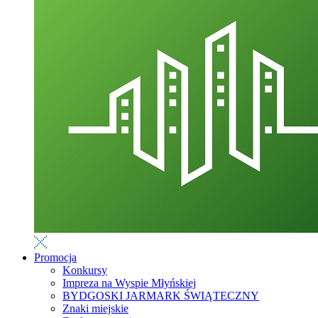
Promocja
Konkursy
Impreza na Wyspie Młyńskiej
BYDGOSKI JARMARK ŚWIĄTECZNY
Znaki miejskie