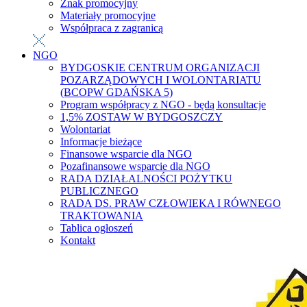
Znak promocyjny
Materiały promocyjne
Współpraca z zagranicą
NGO
BYDGOSKIE CENTRUM ORGANIZACJI
POZARZĄDOWYCH I WOLONTARIATU
(BCOPW GDAŃSKA 5)
Program współpracy z NGO - będą konsultacje
1,5% ZOSTAW W BYDGOSZCZY
Wolontariat
Informacje bieżące
Finansowe wsparcie dla NGO
Pozafinansowe wsparcie dla NGO
RADA DZIAŁALNOŚCI POŻYTKU
PUBLICZNEGO
RADA DS. PRAW CZŁOWIEKA I RÓWNEGO
TRAKTOWANIA
Tablica ogłoszeń
Kontakt