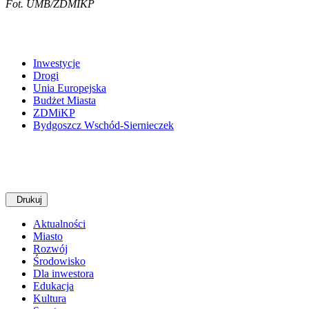
Fot. UMB/ZDMIKP
Inwestycje
Drogi
Unia Europejska
Budżet Miasta
ZDMiKP
Bydgoszcz Wschód-Siernieczek
Drukuj
Aktualności
Miasto
Rozwój
Środowisko
Dla inwestora
Edukacja
Kultura