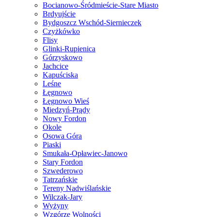
Bocianowo-Śródmieście-Stare Miasto
Brdyujście
Bydgoszcz Wschód-Siernieczek
Czyżkówko
Flisy
Glinki-Rupienica
Górzyskowo
Jachcice
Kapuściska
Leśne
Łęgnowo
Łęgnowo Wieś
Miedzyń-Prądy
Nowy Fordon
Okole
Osowa Góra
Piaski
Smukała-Opławiec-Janowo
Stary Fordon
Szwederowo
Tatrzańskie
Tereny Nadwiślańskie
Wilczak-Jary
Wyżyny
Wzgórze Wolności