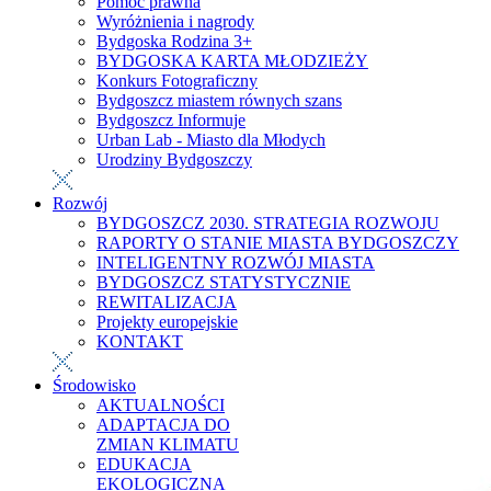
Pomoc prawna
Wyróżnienia i nagrody
Bydgoska Rodzina 3+
BYDGOSKA KARTA MŁODZIEŻY
Konkurs Fotograficzny
Bydgoszcz miastem równych szans
Bydgoszcz Informuje
Urban Lab - Miasto dla Młodych
Urodziny Bydgoszczy
Rozwój
BYDGOSZCZ 2030. STRATEGIA ROZWOJU
RAPORTY O STANIE MIASTA BYDGOSZCZY
INTELIGENTNY ROZWÓJ MIASTA
BYDGOSZCZ STATYSTYCZNIE
REWITALIZACJA
Projekty europejskie
KONTAKT
Środowisko
AKTUALNOŚCI
ADAPTACJA DO
ZMIAN KLIMATU
EDUKACJA
EKOLOGICZNA