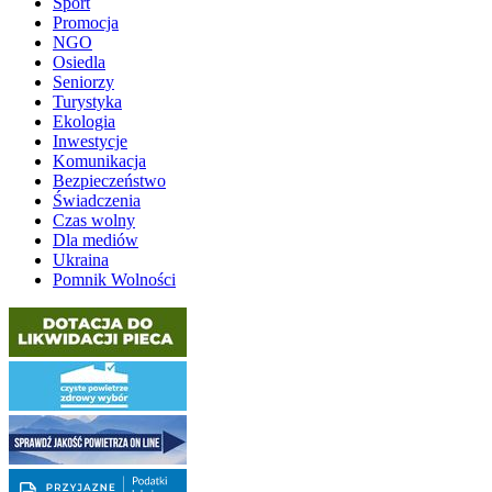
Sport
Promocja
NGO
Osiedla
Seniorzy
Turystyka
Ekologia
Inwestycje
Komunikacja
Bezpieczeństwo
Świadczenia
Czas wolny
Dla mediów
Ukraina
Pomnik Wolności