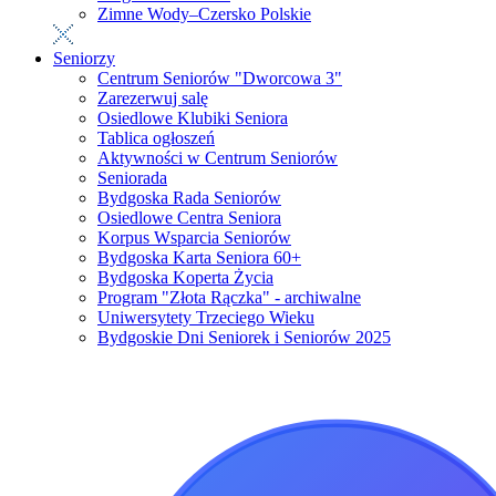
Zimne Wody–Czersko Polskie
Seniorzy
Centrum Seniorów "Dworcowa 3"
Zarezerwuj salę
Osiedlowe Klubiki Seniora
Tablica ogłoszeń
Aktywności w Centrum Seniorów
Seniorada
Bydgoska Rada Seniorów
Osiedlowe Centra Seniora
Korpus Wsparcia Seniorów
Bydgoska Karta Seniora 60+
Bydgoska Koperta Życia
Program "Złota Rączka" - archiwalne
Uniwersytety Trzeciego Wieku
Bydgoskie Dni Seniorek i Seniorów 2025