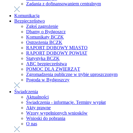
Zadania z dofinansowaniem centralnym
Komunikacja
Bezpieczeństwo
Zgłoś zagrożenie
Dbamy o Bydgoszcz
Komunikaty BCZK
Ostrzeżenia BCZK
RAPORT DOBOWY MIASTO
RAPORT DOBOWY POWIAT
Statystyka BCZK
ABC bezpieczeństwa
POMOC DLA ZWIERZĄT
Zgromadzenia publiczne w trybie uproszczonym
Pogoda w Bydgoszczy
Świadczenia
Aktualności
Świadczenia - informacje. Terminy wypłat
Akty prawne
Wzory wypełnionych wniosków
Wnioski do pobrania
O nas