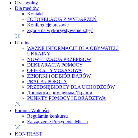
Czas wolny
Dla mediów
Kontakt
FOTORELACJA Z WYDARZEŃ
Konferencje prasowe
Zgoda na wykorzystywanie zdjęć
Ukraina
WAŻNE INFORMACJE DLA OBYWATELI
UKRAINY
NOWELIZACJA PRZEPISÓW
DEKLARACJA POMOCY
OPIEKA TYMCZASOWA
ZBIÓRKI i ODBIÓR DARÓW
PRACA / РОБОТА
PRZEDSIĘBIORCY DLA UCHODŹCÓW
Допомога громадянам України
PUNKTY POMOCY I DORADZTWA
Pomnik Wolności
Regulamin konkursu
Zarządzenie Prezydenta Miasta
KONTRAST