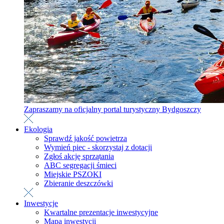
Zapraszamy na oficjalny portal turystyczny Bydgoszczy
Ekologia
Sprawdź jakość powietrza
Wymień piec - skorzystaj z dotacji
Zgłoś akcję sprzątania
ABC segregacji śmieci
Miejskie PSZOKI
Zbieranie deszczówki
Inwestycje
Kwartalne prezentacje inwestycyjne
Mapa inwestycji