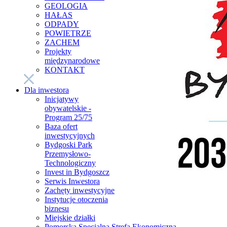
GEOLOGIA
HAŁAS
ODPADY
POWIETRZE
ZACHEM
Projekty
międzynarodowe
KONTAKT
Dla inwestora
Inicjatywy
obywatelskie -
Program 25/75
Baza ofert
inwestycyjnych
Bydgoski Park
Przemysłowo-
Technologiczny
Invest in Bydgoszcz
Serwis Inwestora
Zachęty inwestycyjne
Instytucje otoczenia
biznesu
Miejskie działki
Pomorska Specjalna Strefa Ekonomiczna