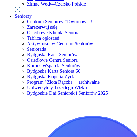
Zimne Wody–Czersko Polskie
Seniorzy
Centrum Seniorów "Dworcowa 3"
Zarezerwuj salę
Osiedlowe Klubiki Seniora
Tablica ogłoszeń
Aktywności w Centrum Seniorów
Seniorada
Bydgoska Rada Seniorów
Osiedlowe Centra Seniora
Korpus Wsparcia Seniorów
Bydgoska Karta Seniora 60+
Bydgoska Koperta Życia
Program "Złota Rączka" - archiwalne
Uniwersytety Trzeciego Wieku
Bydgoskie Dni Seniorek i Seniorów 2025