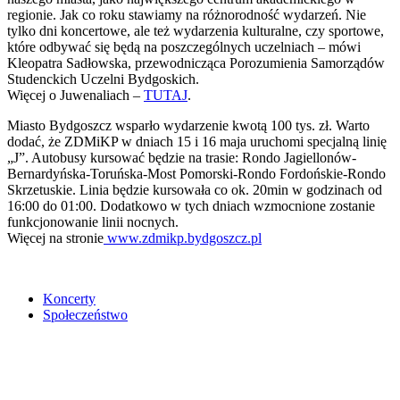
regionie. Jak co roku stawiamy na różnorodność wydarzeń. Nie
tylko dni koncertowe, ale też wydarzenia kulturalne, czy sportowe,
które odbywać się będą na poszczególnych uczelniach – mówi
Kleopatra Sadłowska, przewodnicząca Porozumienia Samorządów
Studenckich Uczelni Bydgoskich.
Więcej o Juwenaliach –
TUTAJ
.
Miasto Bydgoszcz wsparło wydarzenie kwotą 100 tys. zł. Warto
dodać, że ZDMiKP w dniach 15 i 16 maja uruchomi specjalną linię
„J”. Autobusy kursować będzie na trasie: Rondo Jagiellonów-
Bernardyńska-Toruńska-Most Pomorski-Rondo Fordońskie-Rondo
Skrzetuskie. Linia będzie kursowała co ok. 20min w godzinach od
16:00 do 01:00. Dodatkowo w tych dniach wzmocnione zostanie
funkcjonowanie linii nocnych.
Więcej na stronie
www.zdmikp.bydgoszcz.pl
Koncerty
Społeczeństwo