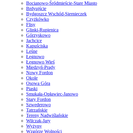
Bocianowo-Śródmieście-Stare Miasto
Brdyujście
Bydgoszcz Wschód-Siernieczek
Czyżkówko
Flisy
Glinki-Rupienica
Górzyskowo
Jachcice
Kapuściska
Leśne
Łęgnowo
Łęgnowo Wieś
Miedzyń-Prądy
Nowy Fordon
Okole
Osowa Góra
Piaski
Smukała-Opławiec-Janowo
Stary Fordon
Szwederowo
Tatrzańskie
Tereny Nadwiślańskie
Wilczak-Jary
Wyżyny
Wzgórze Wolności