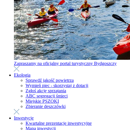
Zapraszamy na oficjalny portal turystyczny Bydgoszczy
Ekologia
Sprawdź jakość powietrza
Wymień piec - skorzystaj z dotacji
Zgłoś akcję sprzątania
ABC segregacji śmieci
Miejskie PSZOKI
Zbieranie deszczówki
Inwestycje
Kwartalne prezentacje inwestycyjne
Mapa inwestycji