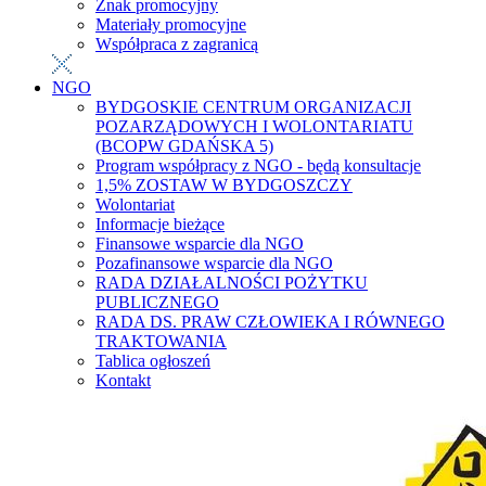
Znak promocyjny
Materiały promocyjne
Współpraca z zagranicą
NGO
BYDGOSKIE CENTRUM ORGANIZACJI
POZARZĄDOWYCH I WOLONTARIATU
(BCOPW GDAŃSKA 5)
Program współpracy z NGO - będą konsultacje
1,5% ZOSTAW W BYDGOSZCZY
Wolontariat
Informacje bieżące
Finansowe wsparcie dla NGO
Pozafinansowe wsparcie dla NGO
RADA DZIAŁALNOŚCI POŻYTKU
PUBLICZNEGO
RADA DS. PRAW CZŁOWIEKA I RÓWNEGO
TRAKTOWANIA
Tablica ogłoszeń
Kontakt