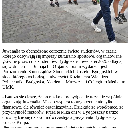
Juwenalia to obchodzone corocznie święto studentów, w czasie
którego odbywają się imprezy kulturalno-sportowe, organizowane
głównie przez i dla studentów. Bydgoskie Juwenalia 2026 odbędą
się w dniach 11-16 maja br. Organizatorami wydarzeń jest
Porozumienie Samorządów Studenckich Uczelni Bydgoskich w
skład którego wchodzą, Uniwersytet Kazimierza Wielkiego,
Politechnika Bydgoska, Akademia Muzyczna i Collegium Medicum
UMK.
- Bardzo się cieszę, że po raz kolejny bydgoskie uczelnie wspólnie
organizują Juwenalia. Miasto wspiera to wydarzenie nie tylko
finansowo, ale również organizacyjnie. Dziękuję za współpracę, za
przychylność rektorów. Przez te kilka dni w Bydgoszczy bardzo
dużo będzie się działo - mówi zastępca prezydenta Bydgoszczy
Łukasz Krupa.
Pierwszym akordem tegorocznego święta studentek i studentów