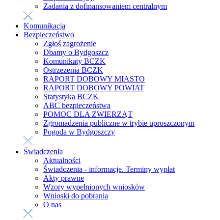
Zadania z dofinansowaniem centralnym
Komunikacja
Bezpieczeństwo
Zgłoś zagrożenie
Dbamy o Bydgoszcz
Komunikaty BCZK
Ostrzeżenia BCZK
RAPORT DOBOWY MIASTO
RAPORT DOBOWY POWIAT
Statystyka BCZK
ABC bezpieczeństwa
POMOC DLA ZWIERZĄT
Zgromadzenia publiczne w trybie uproszczonym
Pogoda w Bydgoszczy
Świadczenia
Aktualności
Świadczenia - informacje. Terminy wypłat
Akty prawne
Wzory wypełnionych wniosków
Wnioski do pobrania
O nas