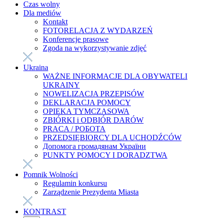
Czas wolny
Dla mediów
Kontakt
FOTORELACJA Z WYDARZEŃ
Konferencje prasowe
Zgoda na wykorzystywanie zdjęć
Ukraina
WAŻNE INFORMACJE DLA OBYWATELI
UKRAINY
NOWELIZACJA PRZEPISÓW
DEKLARACJA POMOCY
OPIEKA TYMCZASOWA
ZBIÓRKI i ODBIÓR DARÓW
PRACA / РОБОТА
PRZEDSIĘBIORCY DLA UCHODŹCÓW
Допомога громадянам України
PUNKTY POMOCY I DORADZTWA
Pomnik Wolności
Regulamin konkursu
Zarządzenie Prezydenta Miasta
KONTRAST