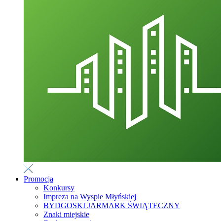
Promocja
Konkursy
Impreza na Wyspie Młyńskiej
BYDGOSKI JARMARK ŚWIĄTECZNY
Znaki miejskie