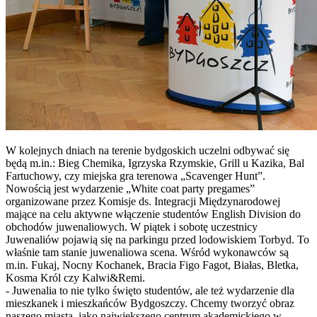
W kolejnych dniach na terenie bydgoskich uczelni odbywać się
będą m.in.: Bieg Chemika, Igrzyska Rzymskie, Grill u Kazika, Bal
Fartuchowy, czy miejska gra terenowa „Scavenger Hunt”.
Nowością jest wydarzenie „White coat party pregames”
organizowane przez Komisje ds. Integracji Międzynarodowej
mające na celu aktywne włączenie studentów English Division do
obchodów juwenaliowych. W piątek i sobotę uczestnicy
Juwenaliów pojawią się na parkingu przed lodowiskiem Torbyd. To
właśnie tam stanie juwenaliowa scena. Wśród wykonawców są
m.in. Fukaj, Nocny Kochanek, Bracia Figo Fagot, Białas, Bletka,
Kosma Król czy Kalwi&Remi.
- Juwenalia to nie tylko święto studentów, ale też wydarzenie dla
mieszkanek i mieszkańców Bydgoszczy. Chcemy tworzyć obraz
naszego miasta, jako największego centrum akademickiego w