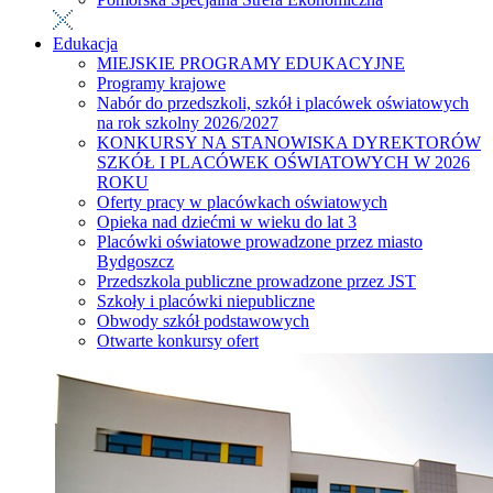
Edukacja
MIEJSKIE PROGRAMY EDUKACYJNE
Programy krajowe
Nabór do przedszkoli, szkół i placówek oświatowych
na rok szkolny 2026/2027
KONKURSY NA STANOWISKA DYREKTORÓW
SZKÓŁ I PLACÓWEK OŚWIATOWYCH W 2026
ROKU
Oferty pracy w placówkach oświatowych
Opieka nad dziećmi w wieku do lat 3
Placówki oświatowe prowadzone przez miasto
Bydgoszcz
Przedszkola publiczne prowadzone przez JST
Szkoły i placówki niepubliczne
Obwody szkół podstawowych
Otwarte konkursy ofert