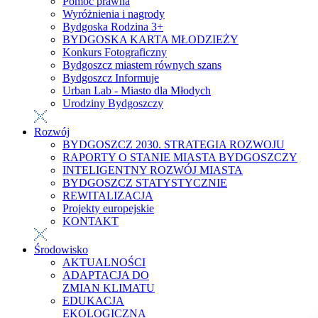
Pomoc prawna
Wyróżnienia i nagrody
Bydgoska Rodzina 3+
BYDGOSKA KARTA MŁODZIEŻY
Konkurs Fotograficzny
Bydgoszcz miastem równych szans
Bydgoszcz Informuje
Urban Lab - Miasto dla Młodych
Urodziny Bydgoszczy
Rozwój
BYDGOSZCZ 2030. STRATEGIA ROZWOJU
RAPORTY O STANIE MIASTA BYDGOSZCZY
INTELIGENTNY ROZWÓJ MIASTA
BYDGOSZCZ STATYSTYCZNIE
REWITALIZACJA
Projekty europejskie
KONTAKT
Środowisko
AKTUALNOŚCI
ADAPTACJA DO
ZMIAN KLIMATU
EDUKACJA
EKOLOGICZNA