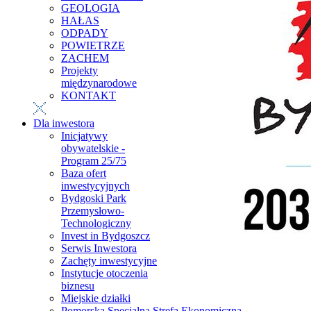
GEOLOGIA
HAŁAS
ODPADY
POWIETRZE
ZACHEM
Projekty
międzynarodowe
KONTAKT
Dla inwestora
Inicjatywy
obywatelskie -
Program 25/75
Baza ofert
inwestycyjnych
Bydgoski Park
Przemysłowo-
Technologiczny
Invest in Bydgoszcz
Serwis Inwestora
Zachęty inwestycyjne
Instytucje otoczenia
biznesu
Miejskie działki
Pomorska Specjalna Strefa Ekonomiczna