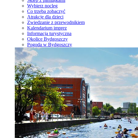
Sklep z pamiątkami
Wybierz nocleg
Co trzeba zobaczyć
Atrakcje dla dzieci
Zwiedzanie z przewodnikiem
Kalendarium imprez
Informacja turystyczna
Okolice Bydgoszczy
Pogoda w Bydgoszczy