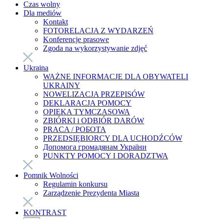
Czas wolny
Dla mediów
Kontakt
FOTORELACJA Z WYDARZEŃ
Konferencje prasowe
Zgoda na wykorzystywanie zdjęć
Ukraina
WAŻNE INFORMACJE DLA OBYWATELI
UKRAINY
NOWELIZACJA PRZEPISÓW
DEKLARACJA POMOCY
OPIEKA TYMCZASOWA
ZBIÓRKI i ODBIÓR DARÓW
PRACA / РОБОТА
PRZEDSIĘBIORCY DLA UCHODŹCÓW
Допомога громадянам України
PUNKTY POMOCY I DORADZTWA
Pomnik Wolności
Regulamin konkursu
Zarządzenie Prezydenta Miasta
KONTRAST