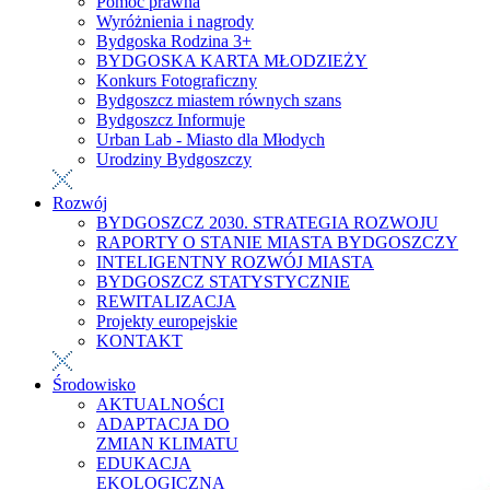
Pomoc prawna
Wyróżnienia i nagrody
Bydgoska Rodzina 3+
BYDGOSKA KARTA MŁODZIEŻY
Konkurs Fotograficzny
Bydgoszcz miastem równych szans
Bydgoszcz Informuje
Urban Lab - Miasto dla Młodych
Urodziny Bydgoszczy
Rozwój
BYDGOSZCZ 2030. STRATEGIA ROZWOJU
RAPORTY O STANIE MIASTA BYDGOSZCZY
INTELIGENTNY ROZWÓJ MIASTA
BYDGOSZCZ STATYSTYCZNIE
REWITALIZACJA
Projekty europejskie
KONTAKT
Środowisko
AKTUALNOŚCI
ADAPTACJA DO
ZMIAN KLIMATU
EDUKACJA
EKOLOGICZNA