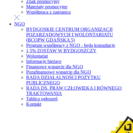
Znak promocyjny
Materiały promocyjne
Współpraca z zagranicą
NGO
BYDGOSKIE CENTRUM ORGANIZACJI
POZARZĄDOWYCH I WOLONTARIATU
(BCOPW GDAŃSKA 5)
Program współpracy z NGO - będą konsultacje
1,5% ZOSTAW W BYDGOSZCZY
Wolontariat
Informacje bieżące
Finansowe wsparcie dla NGO
Pozafinansowe wsparcie dla NGO
RADA DZIAŁALNOŚCI POŻYTKU
PUBLICZNEGO
RADA DS. PRAW CZŁOWIEKA I RÓWNEGO
TRAKTOWANIA
Tablica ogłoszeń
Kontakt