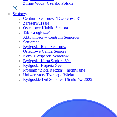
Zimne Wody–Czersko Polskie
Seniorzy
Centrum Seniorów "Dworcowa 3"
Zarezerwuj salę
Osiedlowe Klubiki Seniora
Tablica ogłoszeń
Aktywności w Centrum Seniorów
Seniorada
Bydgoska Rada Seniorów
Osiedlowe Centra Seniora
Korpus Wsparcia Seniorów
Bydgoska Karta Seniora 60+
Bydgoska Koperta Życia
Program "Złota Rączka" - archiwalne
Uniwersytety Trzeciego Wieku
Bydgoskie Dni Seniorek i Seniorów 2025