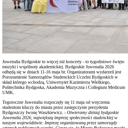
Juwenalia Bydgoskie to więcej niż koncerty - to tygodniowe święto
muzyki i wspólnoty akademickiej. Bydgoskie Juwenalia 2026
odbędą się w dniach 11-16 maja br. Organizatorami wydarzeń jest
Porozumienie Samorządów Studenckich Uczelni Bydgoskich w
skład którego wchodzą, Uniwersytet Kazimierza Wielkiego,
Politechnika Bydgoska, Akademia Muzyczna i Collegium Medicum
UMK.
Tegoroczne Juwenalia rozpoczęły się 11 maja od wręczenia
studentom kluczy do miasta przez zastępczynie prezydenta
Bydgoszczy Iwonę Waszkiewicz. -
Otwieramy dzisiaj bydgoskie
Juwenalia 2026, największą imprezę społeczności studenckiej w
naszym województwie. Imprezę organizowaną przez samorządy
czterech publicznych uczelni. Cieszę się, że Miasto Bydgoszcz mogło