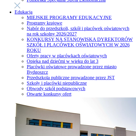
Edukacja
MIEJSKIE PROGRAMY EDUKACYJNE
Programy krajowe
Nabór do przedszkoli, szkół i placówek oświatowych
na rok szkolny 2026/2027
KONKURSY NA STANOWISKA DYREKTORÓW
SZKÓŁ I PLACÓWEK OŚWIATOWYCH W 2026
ROKU
Oferty pracy w placówkach oświatowych
Opieka nad dziećmi w wieku do lat 3
Placówki oświatowe prowadzone przez miasto
Bydgoszcz
Przedszkola publiczne prowadzone przez JST
Szkoły i placówki niepubliczne
Obwody szkół podstawowych
Otwarte konkursy ofert