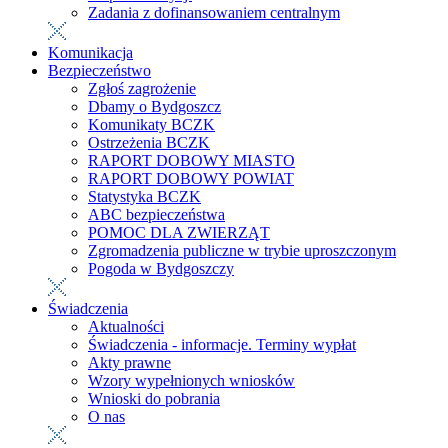
Zadania z dofinansowaniem centralnym
Komunikacja
Bezpieczeństwo
Zgłoś zagrożenie
Dbamy o Bydgoszcz
Komunikaty BCZK
Ostrzeżenia BCZK
RAPORT DOBOWY MIASTO
RAPORT DOBOWY POWIAT
Statystyka BCZK
ABC bezpieczeństwa
POMOC DLA ZWIERZĄT
Zgromadzenia publiczne w trybie uproszczonym
Pogoda w Bydgoszczy
Świadczenia
Aktualności
Świadczenia - informacje. Terminy wypłat
Akty prawne
Wzory wypełnionych wniosków
Wnioski do pobrania
O nas