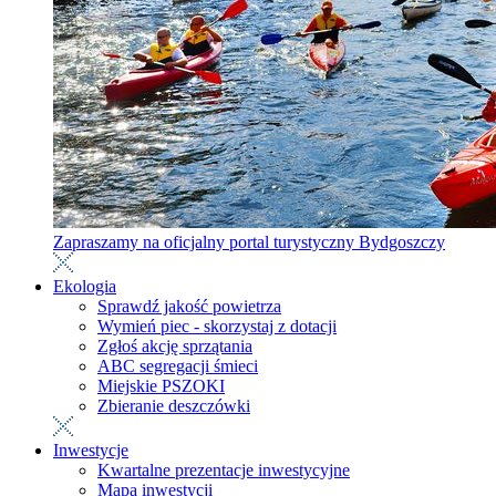
Zapraszamy na oficjalny portal turystyczny Bydgoszczy
Ekologia
Sprawdź jakość powietrza
Wymień piec - skorzystaj z dotacji
Zgłoś akcję sprzątania
ABC segregacji śmieci
Miejskie PSZOKI
Zbieranie deszczówki
Inwestycje
Kwartalne prezentacje inwestycyjne
Mapa inwestycji