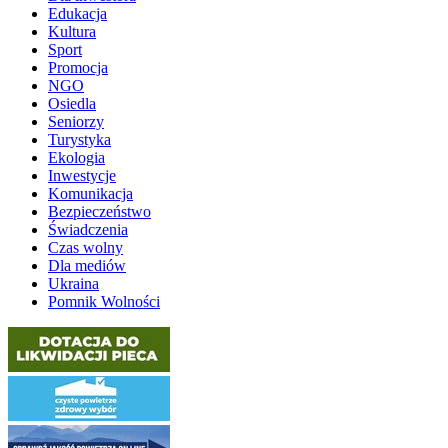
Edukacja
Kultura
Sport
Promocja
NGO
Osiedla
Seniorzy
Turystyka
Ekologia
Inwestycje
Komunikacja
Bezpieczeństwo
Świadczenia
Czas wolny
Dla mediów
Ukraina
Pomnik Wolności