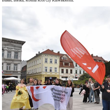
Białas, Bletka, Kosma Król czy Kalwi&Remi.