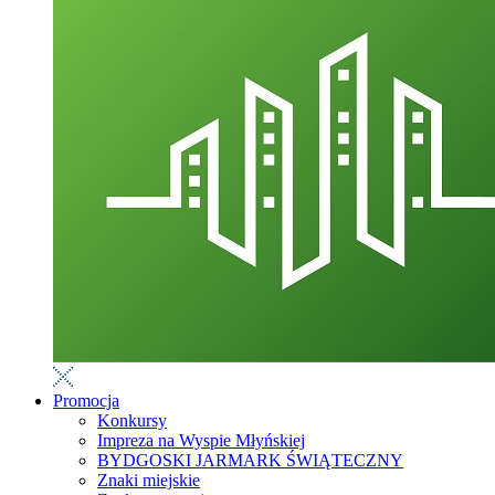
Promocja
Konkursy
Impreza na Wyspie Młyńskiej
BYDGOSKI JARMARK ŚWIĄTECZNY
Znaki miejskie