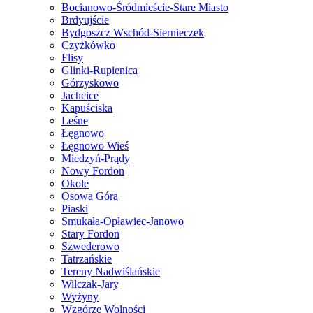
Bocianowo-Śródmieście-Stare Miasto
Brdyujście
Bydgoszcz Wschód-Siernieczek
Czyżkówko
Flisy
Glinki-Rupienica
Górzyskowo
Jachcice
Kapuściska
Leśne
Łęgnowo
Łęgnowo Wieś
Miedzyń-Prądy
Nowy Fordon
Okole
Osowa Góra
Piaski
Smukała-Opławiec-Janowo
Stary Fordon
Szwederowo
Tatrzańskie
Tereny Nadwiślańskie
Wilczak-Jary
Wyżyny
Wzgórze Wolności