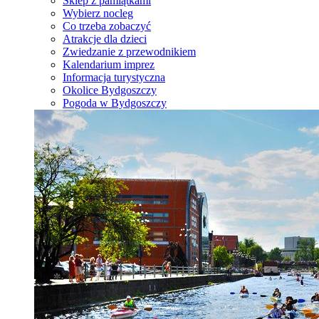
Sklep z pamiątkami
Wybierz nocleg
Co trzeba zobaczyć
Atrakcje dla dzieci
Zwiedzanie z przewodnikiem
Kalendarium imprez
Informacja turystyczna
Okolice Bydgoszczy
Pogoda w Bydgoszczy