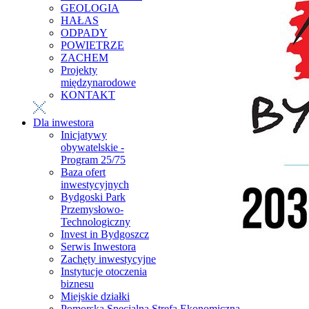
GEOLOGIA
HAŁAS
ODPADY
POWIETRZE
ZACHEM
Projekty
międzynarodowe
KONTAKT
Dla inwestora
Inicjatywy
obywatelskie -
Program 25/75
Baza ofert
inwestycyjnych
Bydgoski Park
Przemysłowo-
Technologiczny
Invest in Bydgoszcz
Serwis Inwestora
Zachęty inwestycyjne
Instytucje otoczenia
biznesu
Miejskie działki
Pomorska Specjalna Strefa Ekonomiczna