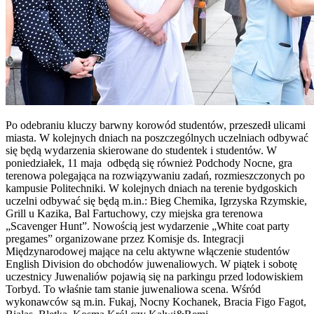
Po odebraniu kluczy barwny korowód studentów, przeszedł ulicami
miasta. W kolejnych dniach na poszczególnych uczelniach odbywać
się będą wydarzenia skierowane do studentek i studentów. W
poniedziałek, 11 maja odbędą się również Podchody Nocne, gra
terenowa polegająca na rozwiązywaniu zadań, rozmieszczonych po
kampusie Politechniki. W kolejnych dniach na terenie bydgoskich
uczelni odbywać się będą m.in.: Bieg Chemika, Igrzyska Rzymskie,
Grill u Kazika, Bal Fartuchowy, czy miejska gra terenowa
„Scavenger Hunt”. Nowością jest wydarzenie „White coat party
pregames” organizowane przez Komisje ds. Integracji
Międzynarodowej mające na celu aktywne włączenie studentów
English Division do obchodów juwenaliowych. W piątek i sobotę
uczestnicy Juwenaliów pojawią się na parkingu przed lodowiskiem
Torbyd. To właśnie tam stanie juwenaliowa scena. Wśród
wykonawców są m.in. Fukaj, Nocny Kochanek, Bracia Figo Fagot,