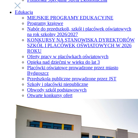
Edukacja
MIEJSKIE PROGRAMY EDUKACYJNE
Programy krajowe
Nabór do przedszkoli, szkół i placówek oświatowych
na rok szkolny 2026/2027
KONKURSY NA STANOWISKA DYREKTORÓW
SZKÓŁ I PLACÓWEK OŚWIATOWYCH W 2026
ROKU
Oferty pracy w placówkach oświatowych
Opieka nad dziećmi w wieku do lat 3
Placówki oświatowe prowadzone przez miasto
Bydgoszcz
Przedszkola publiczne prowadzone przez JST
Szkoły i placówki niepubliczne
Obwody szkół podstawowych
Otwarte konkursy ofert