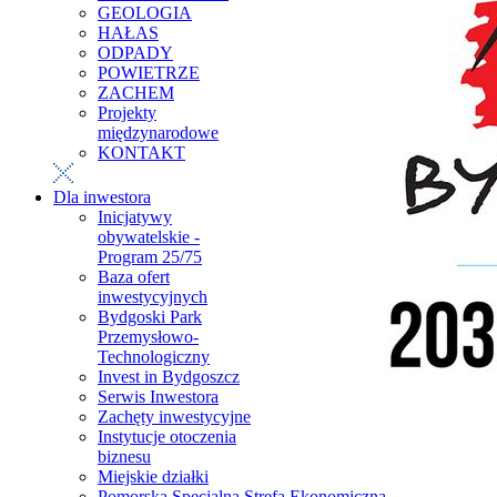
GEOLOGIA
HAŁAS
ODPADY
POWIETRZE
ZACHEM
Projekty
międzynarodowe
KONTAKT
Dla inwestora
Inicjatywy
obywatelskie -
Program 25/75
Baza ofert
inwestycyjnych
Bydgoski Park
Przemysłowo-
Technologiczny
Invest in Bydgoszcz
Serwis Inwestora
Zachęty inwestycyjne
Instytucje otoczenia
biznesu
Miejskie działki
Pomorska Specjalna Strefa Ekonomiczna