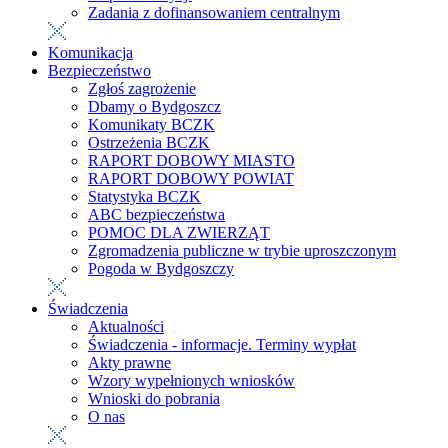
Zadania z dofinansowaniem centralnym
Komunikacja
Bezpieczeństwo
Zgłoś zagrożenie
Dbamy o Bydgoszcz
Komunikaty BCZK
Ostrzeżenia BCZK
RAPORT DOBOWY MIASTO
RAPORT DOBOWY POWIAT
Statystyka BCZK
ABC bezpieczeństwa
POMOC DLA ZWIERZĄT
Zgromadzenia publiczne w trybie uproszczonym
Pogoda w Bydgoszczy
Świadczenia
Aktualności
Świadczenia - informacje. Terminy wypłat
Akty prawne
Wzory wypełnionych wniosków
Wnioski do pobrania
O nas