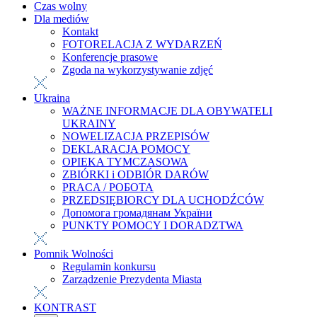
Czas wolny
Dla mediów
Kontakt
FOTORELACJA Z WYDARZEŃ
Konferencje prasowe
Zgoda na wykorzystywanie zdjęć
Ukraina
WAŻNE INFORMACJE DLA OBYWATELI
UKRAINY
NOWELIZACJA PRZEPISÓW
DEKLARACJA POMOCY
OPIEKA TYMCZASOWA
ZBIÓRKI i ODBIÓR DARÓW
PRACA / РОБОТА
PRZEDSIĘBIORCY DLA UCHODŹCÓW
Допомога громадянам України
PUNKTY POMOCY I DORADZTWA
Pomnik Wolności
Regulamin konkursu
Zarządzenie Prezydenta Miasta
KONTRAST