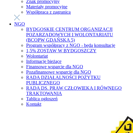
Znak promocyjny
Materiały promocyjne
Współpraca z zagranicą
NGO
BYDGOSKIE CENTRUM ORGANIZACJI
POZARZĄDOWYCH I WOLONTARIATU
(BCOPW GDAŃSKA 5)
Program współpracy z NGO - będą konsultacje
1,5% ZOSTAW W BYDGOSZCZY
Wolontariat
Informacje bieżące
Finansowe wsparcie dla NGO
Pozafinansowe wsparcie dla NGO
RADA DZIAŁALNOŚCI POŻYTKU
PUBLICZNEGO
RADA DS. PRAW CZŁOWIEKA I RÓWNEGO
TRAKTOWANIA
Tablica ogłoszeń
Kontakt