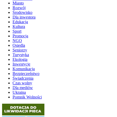
Miasto
Rozwój
Środowisko
Dla inwestora
Edukacja
Kultura
Sport
Promocja
NGO
Osiedla
Seniorzy
Turystyka
Ekologia
Inwestycje
Komunikacja
Bezpieczeństwo
Świadczenia
Czas wolny
Dla mediów
Ukraina
Pomnik Wolności