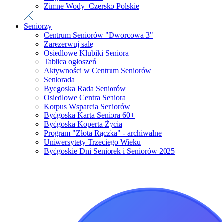
Zimne Wody–Czersko Polskie
Seniorzy
Centrum Seniorów "Dworcowa 3"
Zarezerwuj salę
Osiedlowe Klubiki Seniora
Tablica ogłoszeń
Aktywności w Centrum Seniorów
Seniorada
Bydgoska Rada Seniorów
Osiedlowe Centra Seniora
Korpus Wsparcia Seniorów
Bydgoska Karta Seniora 60+
Bydgoska Koperta Życia
Program "Złota Rączka" - archiwalne
Uniwersytety Trzeciego Wieku
Bydgoskie Dni Seniorek i Seniorów 2025