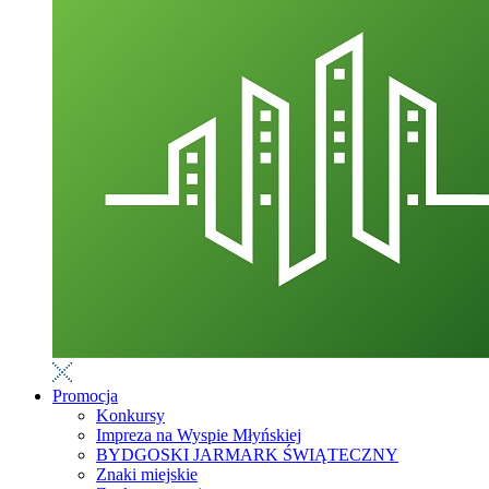
Promocja
Konkursy
Impreza na Wyspie Młyńskiej
BYDGOSKI JARMARK ŚWIĄTECZNY
Znaki miejskie