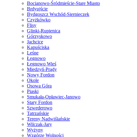
Bocianowo-Śródmieście-Stare Miasto
Brdyujście
Bydgoszcz Wschód-Siernieczek
Czyżkówko
Flisy
Glinki-Rupienica
Górzyskowo
Jachcice
Kapuściska
Leśne
Łęgnowo
Łęgnowo Wieś
Miedzyń-Prądy
Nowy Fordon
Okole
Osowa Góra
Piaski
Smukała-Opławiec-Janowo
Stary Fordon
Szwederowo
Tatrzańskie
Tereny Nadwiślańskie
Wilczak-Jary
Wyżyny
Wzgórze Wolności