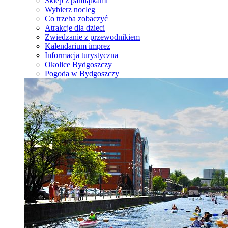
Sklep z pamiątkami
Wybierz nocleg
Co trzeba zobaczyć
Atrakcje dla dzieci
Zwiedzanie z przewodnikiem
Kalendarium imprez
Informacja turystyczna
Okolice Bydgoszczy
Pogoda w Bydgoszczy