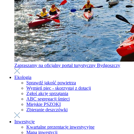
Zapraszamy na oficjalny portal turystyczny Bydgoszczy
Ekologia
Sprawdź jakość powietrza
Wymień piec - skorzystaj z dotacji
Zgłoś akcję sprzątania
ABC segregacji śmieci
Miejskie PSZOKI
Zbieranie deszczówki
Inwestycje
Kwartalne prezentacje inwestycyjne
Mapa inwestycji