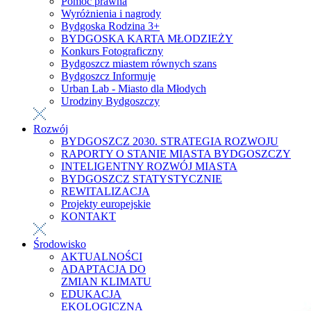
Pomoc prawna
Wyróżnienia i nagrody
Bydgoska Rodzina 3+
BYDGOSKA KARTA MŁODZIEŻY
Konkurs Fotograficzny
Bydgoszcz miastem równych szans
Bydgoszcz Informuje
Urban Lab - Miasto dla Młodych
Urodziny Bydgoszczy
Rozwój
BYDGOSZCZ 2030. STRATEGIA ROZWOJU
RAPORTY O STANIE MIASTA BYDGOSZCZY
INTELIGENTNY ROZWÓJ MIASTA
BYDGOSZCZ STATYSTYCZNIE
REWITALIZACJA
Projekty europejskie
KONTAKT
Środowisko
AKTUALNOŚCI
ADAPTACJA DO
ZMIAN KLIMATU
EDUKACJA
EKOLOGICZNA