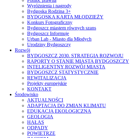
Pomoc prawna
Wyróżnienia i nagrody
Bydgoska Rodzina 3+
BYDGOSKA KARTA MŁODZIEŻY
Konkurs Fotograficzny
Bydgoszcz miastem równych szans
Bydgoszcz Informuje
Urban Lab - Miasto dla Młodych
Urodziny Bydgoszczy
Rozwój
BYDGOSZCZ 2030. STRATEGIA ROZWOJU
RAPORTY O STANIE MIASTA BYDGOSZCZY
INTELIGENTNY ROZWÓJ MIASTA
BYDGOSZCZ STATYSTYCZNIE
REWITALIZACJA
Projekty europejskie
KONTAKT
Środowisko
AKTUALNOŚCI
ADAPTACJA DO ZMIAN KLIMATU
EDUKACJA EKOLOGICZNA
GEOLOGIA
HAŁAS
ODPADY
POWIETRZE