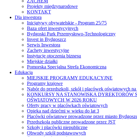
ZACHEM
Projekty międzynarodowe
KONTAKT
Dla inwestora
Inicjatywy obywatelskie - Program 25/75
Baza ofert inwestycyjnych
Bydgoski Park Przemysłowo-Technologiczny
Invest in Bydgoszcz
Serwis Inwestora
Zachęty inwestycyjne
Instytucje otoczenia biznesu
Miejskie działki
Pomorska Specjalna Strefa Ekonomiczna
Edukacja
MIEJSKIE PROGRAMY EDUKACYJNE
Programy krajowe
Nabór do przedszkoli, szkół i placówek oświatowych na
KONKURSY NA STANOWISKA DYREKTORÓW S
OŚWIATOWYCH W 2026 ROKU
Oferty pracy w placówkach oświatowych
Opieka nad dziećmi w wieku do lat 3
Placówki oświatowe prowadzone przez miasto Bydgosz
Przedszkola publiczne prowadzone przez JST
Szkoły i placówki niepubliczne
Obwody szkół podstawowych