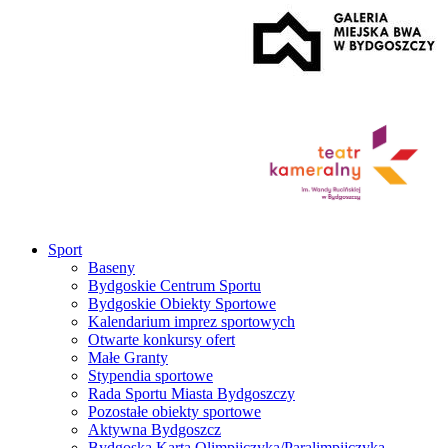
Sport
Baseny
Bydgoskie Centrum Sportu
Bydgoskie Obiekty Sportowe
Kalendarium imprez sportowych
Otwarte konkursy ofert
Małe Granty
Stypendia sportowe
Rada Sportu Miasta Bydgoszczy
Pozostałe obiekty sportowe
Aktywna Bydgoszcz
Bydgoska Karta Olimpijczyka/Paralimpijczyka