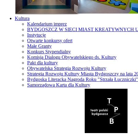
Kultura
Kalendarium imprez
BYDGOSZCZ W SIECI MIAST KREATYWNYCH 
Instytucje
Otwarte konkursy ofert
Małe Granty
Konkurs Stypendialny
Komisja Dialogu Obywatelskiego ds. Kultury
Pakt dla kultury
Obywatelska Strategia Rozwoju Kultury
Strategia Rozwoju Kultury Miasta Bydgoszczy na lata 
Bydgoska Literacka Nagroda Roku "Strzała Łuczniczki"
Samorządowa Karta dla Kultury