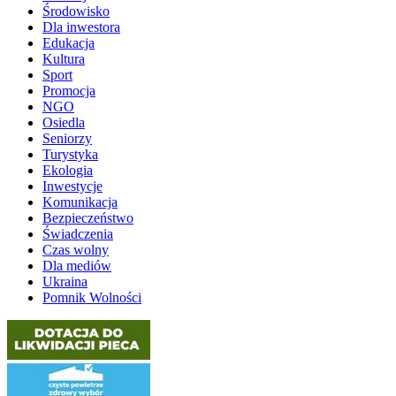
Środowisko
Dla inwestora
Edukacja
Kultura
Sport
Promocja
NGO
Osiedla
Seniorzy
Turystyka
Ekologia
Inwestycje
Komunikacja
Bezpieczeństwo
Świadczenia
Czas wolny
Dla mediów
Ukraina
Pomnik Wolności