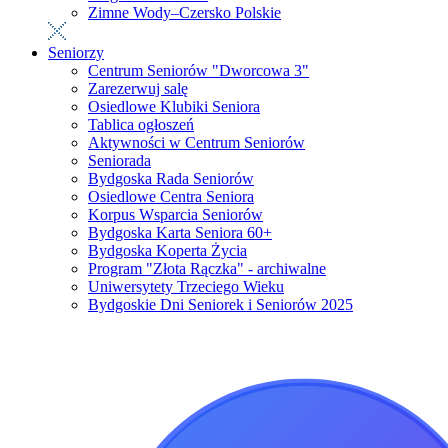
Zimne Wody–Czersko Polskie
Seniorzy
Centrum Seniorów "Dworcowa 3"
Zarezerwuj salę
Osiedlowe Klubiki Seniora
Tablica ogłoszeń
Aktywności w Centrum Seniorów
Seniorada
Bydgoska Rada Seniorów
Osiedlowe Centra Seniora
Korpus Wsparcia Seniorów
Bydgoska Karta Seniora 60+
Bydgoska Koperta Życia
Program "Złota Rączka" - archiwalne
Uniwersytety Trzeciego Wieku
Bydgoskie Dni Seniorek i Seniorów 2025