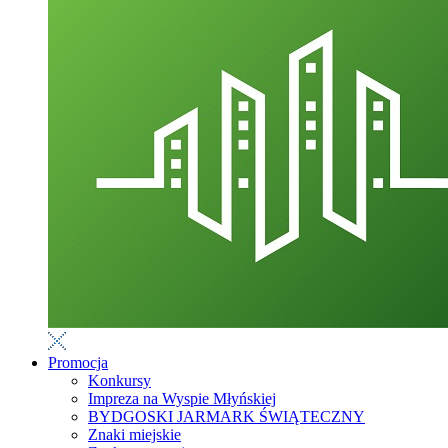
Promocja
Konkursy
Impreza na Wyspie Młyńskiej
BYDGOSKI JARMARK ŚWIĄTECZNY
Znaki miejskie