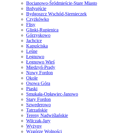
Bocianowo-Śródmieście-Stare Miasto
Brdyujście
Bydgoszcz Wschód-Siernieczek
Czyżkówko
Flisy
Glinki-Rupienica
Górzyskowo
Jachcice
Kapuściska
Leśne
Łęgnowo
Łęgnowo Wieś
Miedzyń-Prądy
Nowy Fordon
Okole
Osowa Góra
Piaski
Smukała-Opławiec-Janowo
Stary Fordon
Szwederowo
Tatrzańskie
Tereny Nadwiślańskie
Wilczak-Jary
Wyżyny
Wzgórze Wolności