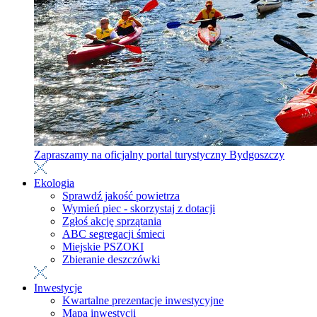
Zapraszamy na oficjalny portal turystyczny Bydgoszczy
Ekologia
Sprawdź jakość powietrza
Wymień piec - skorzystaj z dotacji
Zgłoś akcję sprzątania
ABC segregacji śmieci
Miejskie PSZOKI
Zbieranie deszczówki
Inwestycje
Kwartalne prezentacje inwestycyjne
Mapa inwestycji