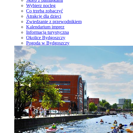
Sklep z pamiątkami
Wybierz nocleg
Co trzeba zobaczyć
Atrakcje dla dzieci
Zwiedzanie z przewodnikiem
Kalendarium imprez
Informacja turystyczna
Okolice Bydgoszczy
Pogoda w Bydgoszczy