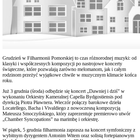
Grudzień w Filharmonii Pomorskiej to czas różnorodnej muzyki: od
klasyki i współczesnych kompozycji po nastrojowe koncerty
świąteczne, które pozwalają zarówno melomanom, jak i całym
rodzinom przeżyć wyjątkowe chwile w muzycznym klimacie końca
roku.
Już 3 grudnia (środa) odbędzie się koncert „Dawniej i dziś” w
wykonaniu Orkiestry Kameralnej Capella Bydgostiensis pod
dyrekcją Piotra Pławnera. Wieczór połączy barokowe dzieła
Locatellego, Bacha i Vivaldiego z nowoczesną kompozycją
Mateusza Smoczyńskiego, który zaprezentuje premierowo utwór
„Chamber Syncopations” na marimbę i orkiestrę.
W piątek, 5 grudnia filharmonia zaprasza na koncert symfoniczny z
wybitnym dyrygentem Antonim Witem oraz solistą fortepianowym