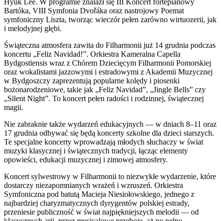
Hyuk Lee. W programie znalazł się III Koncert fortepianowy
Bartóka, VIII Symfonia Dvořáka oraz nastrojowy Poemat
symfoniczny Liszta, tworząc wieczór pełen zarówno wirtuozerii, jak
i melodyjnej głębi.
Świąteczna atmosfera zawita do Filharmonii już 14 grudnia podczas
koncertu „Feliz Navidad!”. Orkiestra Kameralna Capella
Bydgostiensis wraz z Chórem Dziecięcym Filharmonii Pomorskiej
oraz wokalistami jazzowymi i estradowymi z Akademii Muzycznej
w Bydgoszczy zaprezentują popularne kolędy i piosenki
bożonarodzeniowe, takie jak „Feliz Navidad”, „Jingle Bells” czy
„Silent Night”. To koncert pełen radości i rodzinnej, świątecznej
magii.
Nie zabraknie także wydarzeń edukacyjnych — w dniach 8–11 oraz
17 grudnia odbywać się będą koncerty szkolne dla dzieci starszych.
Te specjalne koncerty wprowadzają młodych słuchaczy w świat
muzyki klasycznej i świątecznych tradycji, łącząc elementy
opowieści, edukacji muzycznej i zimowej atmosfery.
Koncert sylwestrowy w Filharmonii to niezwykłe wydarzenie, które
dostarczy niezapomnianych wrażeń i wzruszeń. Orkiestra
Symfoniczna pod batutą Macieja Niesiołowskiego, jednego z
najbardziej charyzmatycznych dyrygentów polskiej estrady,
przeniesie publiczność w świat najpiękniejszych melodii — od
klasycznych arii, przez musicalowe przeboje, aż po pełne