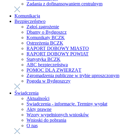
Zadania z dofinansowaniem centralnym
Komunikacja
Bezpieczeństwo
Zgłoś zagrożenie
Dbamy o Bydgoszcz
Komunikaty BCZK
Ostrzeżenia BCZK
RAPORT DOBOWY MIASTO
RAPORT DOBOWY POWIAT
Statystyka BCZK
ABC bezpieczeństwa
POMOC DLA ZWIERZĄT
Zgromadzenia publiczne w trybie uproszczonym
Pogoda w Bydgoszczy
Świadczenia
Aktualności
Świadczenia - informacje. Terminy wypłat
Akty prawne
Wzory wypełnionych wniosków
Wnioski do pobrania
O nas