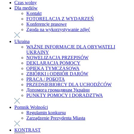
Czas wolny
Dla mediów
Kontakt
FOTORELACJA Z WYDARZEŃ
Konferencje prasowe
Zgoda na wykorzystywanie zdjęć
Ukraina
WAŻNE INFORMACJE DLA OBYWATELI
UKRAINY
NOWELIZACJA PRZEPISÓW
DEKLARACJA POMOCY
OPIEKA TYMCZASOWA
ZBIÓRKI i ODBIÓR DARÓW
PRACA / РОБОТА
PRZEDSIĘBIORCY DLA UCHODŹCÓW
Допомога громадянам України
PUNKTY POMOCY I DORADZTWA
Pomnik Wolności
Regulamin konkursu
Zarządzenie Prezydenta Miasta
KONTRAST