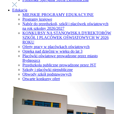
Edukacja
MIEJSKIE PROGRAMY EDUKACYJNE
Programy krajowe
Nabór do przedszkoli, szkół i placówek oświatowych
na rok szkolny 2026/2027
KONKURSY NA STANOWISKA DYREKTORÓW
SZKÓŁ I PLACÓWEK OŚWIATOWYCH W 2026
ROKU
Oferty pracy w placówkach oświatowych
Opieka nad dziećmi w wieku do lat 3
Placówki oświatowe prowadzone przez miasto
Bydgoszcz
Przedszkola publiczne prowadzone przez JST
Szkoły i placówki niepubliczne
Obwody szkół podstawowych
Otwarte konkursy ofert