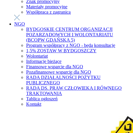
Znak promocyjny
Materiały promocyjne
Współpraca z zagranicą
NGO
BYDGOSKIE CENTRUM ORGANIZACJI
POZARZĄDOWYCH I WOLONTARIATU
(BCOPW GDAŃSKA 5)
Program współpracy z NGO - będą konsultacje
1,5% ZOSTAW W BYDGOSZCZY
Wolontariat
Informacje bieżące
Finansowe wsparcie dla NGO
Pozafinansowe wsparcie dla NGO
RADA DZIAŁALNOŚCI POŻYTKU
PUBLICZNEGO
RADA DS. PRAW CZŁOWIEKA I RÓWNEGO
TRAKTOWANIA
Tablica ogłoszeń
Kontakt