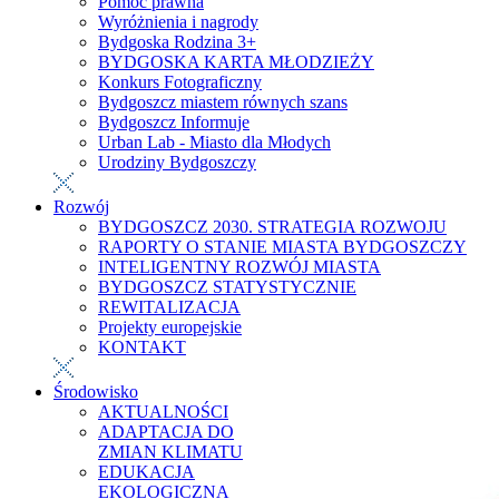
Pomoc prawna
Wyróżnienia i nagrody
Bydgoska Rodzina 3+
BYDGOSKA KARTA MŁODZIEŻY
Konkurs Fotograficzny
Bydgoszcz miastem równych szans
Bydgoszcz Informuje
Urban Lab - Miasto dla Młodych
Urodziny Bydgoszczy
Rozwój
BYDGOSZCZ 2030. STRATEGIA ROZWOJU
RAPORTY O STANIE MIASTA BYDGOSZCZY
INTELIGENTNY ROZWÓJ MIASTA
BYDGOSZCZ STATYSTYCZNIE
REWITALIZACJA
Projekty europejskie
KONTAKT
Środowisko
AKTUALNOŚCI
ADAPTACJA DO
ZMIAN KLIMATU
EDUKACJA
EKOLOGICZNA