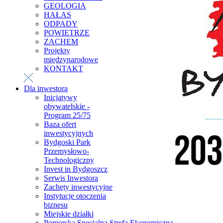
GEOLOGIA
HAŁAS
ODPADY
POWIETRZE
ZACHEM
Projekty
międzynarodowe
KONTAKT
Dla inwestora
Inicjatywy
obywatelskie -
Program 25/75
Baza ofert
inwestycyjnych
Bydgoski Park
Przemysłowo-
Technologiczny
Invest in Bydgoszcz
Serwis Inwestora
Zachęty inwestycyjne
Instytucje otoczenia
biznesu
Miejskie działki
Pomorska Specjalna Strefa Ekonomiczna