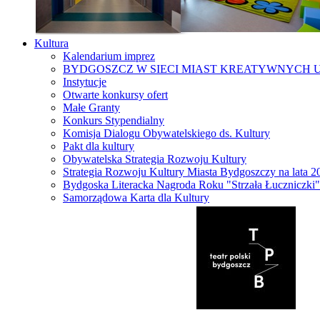
Kultura
Kalendarium imprez
BYDGOSZCZ W SIECI MIAST KREATYWNYCH 
Instytucje
Otwarte konkursy ofert
Małe Granty
Konkurs Stypendialny
Komisja Dialogu Obywatelskiego ds. Kultury
Pakt dla kultury
Obywatelska Strategia Rozwoju Kultury
Strategia Rozwoju Kultury Miasta Bydgoszczy na lata 
Bydgoska Literacka Nagroda Roku "Strzała Łuczniczki"
Samorządowa Karta dla Kultury