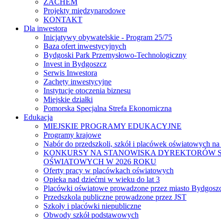
ZACHEM
Projekty międzynarodowe
KONTAKT
Dla inwestora
Inicjatywy obywatelskie - Program 25/75
Baza ofert inwestycyjnych
Bydgoski Park Przemysłowo-Technologiczny
Invest in Bydgoszcz
Serwis Inwestora
Zachęty inwestycyjne
Instytucje otoczenia biznesu
Miejskie działki
Pomorska Specjalna Strefa Ekonomiczna
Edukacja
MIEJSKIE PROGRAMY EDUKACYJNE
Programy krajowe
Nabór do przedszkoli, szkół i placówek oświatowych na
KONKURSY NA STANOWISKA DYREKTORÓW S
OŚWIATOWYCH W 2026 ROKU
Oferty pracy w placówkach oświatowych
Opieka nad dziećmi w wieku do lat 3
Placówki oświatowe prowadzone przez miasto Bydgosz
Przedszkola publiczne prowadzone przez JST
Szkoły i placówki niepubliczne
Obwody szkół podstawowych