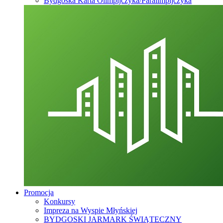
Bydgoska Karta Olimpijczyka/Paralimpijczyka
Promocja
Konkursy
Impreza na Wyspie Młyńskiej
BYDGOSKI JARMARK ŚWIĄTECZNY