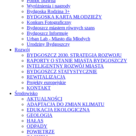
Pomoc prawna
Wyróżnienia i nagrody
Bydgoska Rodzina 3+
BYDGOSKA KARTA MŁODZIEŻY
Konkurs Fotograficzny
Bydgoszcz miastem równych szans
Bydgoszcz Informuje
Urban Lab - Miasto dla Młodych
Urodziny Bydgoszczy
Rozwój
BYDGOSZCZ 2030. STRATEGIA ROZWOJU
RAPORTY O STANIE MIASTA BYDGOSZCZY
INTELIGENTNY ROZWÓJ MIASTA
BYDGOSZCZ STATYSTYCZNIE
REWITALIZACJA
Projekty europejskie
KONTAKT
Środowisko
AKTUALNOŚCI
ADAPTACJA DO ZMIAN KLIMATU
EDUKACJA EKOLOGICZNA
GEOLOGIA
HAŁAS
ODPADY
POWIETRZE